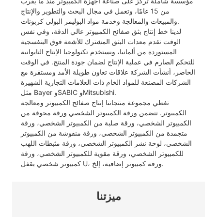
مؤسسة شاملة تركز على صناعة أجهزة الكمبيوتر منذ ما يقرب
من 15 عامًا، وتعمل في مجال البحث والتطوير والإنتاج
والمبيعات والمعالجة وخدمة مواد البوليمر البولي كربونات.
لدينا خط إنتاج بثق صفائح الكمبيوتر عالي الدقة، وفي نفس
الوقت نقدم معدات البثق المشترك للأشعة فوق البنفسجية
المستوردة من ألمانيا، ونستخدم تكنولوجيا الإنتاج التايوانية
للتحكم الصارم في عملية الإنتاج لضمان جودة المنتج. في الوقت
الحاضر، أنشأت الشركة علاقات تعاون طويلة الأمد ومستقرة مع
الشركات المصنعة للمواد الخام ذات العلامات التجارية الشهيرة
مثل Bayer وSABIC وMitsubishi.
تغطي مجموعة منتجاتنا إنتاج صفائح الكمبيوتر ومعالجة
الكمبيوتر. تتضمن ورقة الكمبيوتر الشخصي ورقة مجوفة من
الكمبيوتر الشخصي، ورقة صلبة من الكمبيوتر الشخصي، ورقة
متجمدة من الكمبيوتر الشخصي، ورقة منقوشة من الكمبيوتر
الشخصي، لوحة نشر الكمبيوتر الشخصي، ورقة مثبطات اللهب
للكمبيوتر الشخصي، ورقة مقوية للكمبيوتر الشخصي، ورقة
كمبيوتر شخصي بقفل U، ورقة كمبيوتر إضافية، إلخ.
ميزتنا