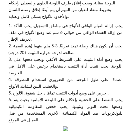
اللوحة بعناية. ويجب إغلاق طرف اللوحة العلوي والسفلي بإحكام
بشريط مضاد للغبار. من المهم أن يتم أيضًا إغلاق وصلة اللسان
والأخدود للألواح بشكل كامل وبعناية.
1. يجب إزالة الفيلم الواقي للألواح في مناطق التسجيل. يجب التأكد
من إزالة الغشاء الواقي من حوالي 6 سم عند وضع الألواح في ملف
تعريف الإطار.
2. يجب أن يكون هناك وصلة تمدد تقريبًا. 3-5 ملم بينهما (هذه القيمة
صالحة لدرجة حرارة التثبيت +20 درجة)
3. يجب وضع أداة التثبيت على الشريط الأفقي ويجب دفعها على
اللوحة. يجب تثبيت أداة التثبيت باستخدام برغيين على الأقل في
العارضة.
4. اعتمادًا على طول اللوحة، من الضروري استخدام المطرقة
والخشب اللين لتشابك الألواح.
5. احرص على وضع أدوات التثبيت تمامًا داخل شقوق الألواح.
6. يجب الضغط على الحشية بإحكام على اللوحة الأمامية بحيث يتم
وضعها تحت التوتر وتثبيتها. يجب فحص المقاومة الكيميائية
للبولكربونات ضد المواد الكيميائية الأخرى المستخدمة من قبل
العميل في الموقع.