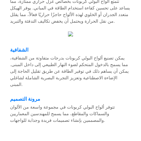
تتمتع ألواح البولي كربونات بخصائص عزل حراري ممتازة، مما
يساعد على تحسين كفاءة استخدام الطاقة في المباني. يوفر الهيكل
متعدد الجدران أو الخلوي لهذه الألواح حاجزًا حراريًا فعالاً، مما يقلل
من نقل الحرارة ويحتمل أن يخفض تكاليف التدفئة والتبريد.
الشفافية
يمكن تصنيع ألواح البولي كربونات بدرجات متفاوتة من الشفافية،
مما يسمح بالدخول المتحكم لضوء النهار الطبيعي إلى داخل المبنى.
يمكن أن يساهم ذلك في توفير الطاقة عن طريق تقليل الحاجة إلى
الإضاءة الاصطناعية وتعزيز التجربة البصرية الشاملة لشاغلي
المبنى.
مرونة التصميم
تتوفر ألواح البولي كربونات في مجموعة واسعة من الألوان
والسماكات والمقاطع، مما يسمح للمهندسين المعماريين
والمصممين بإنشاء تصميمات فريدة وجذابة للواجهات.