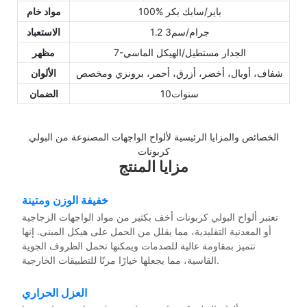
100% باير/سابك بكر
مواد خام
1.2 جرام/سم3
الاستعباد
7-الجدار مستطيل/الهيكل الماسي
مظهر
شفاف، أوبال، أخضر، أزرق، أحمر، برونزي ومخصص
الألوان
سنوات10
الضمان
الخصائص والمزايا الرئيسية لألواح الواجهات المصنوعة من البولي
كربونات
مزايا المنتج
خفيفة الوزن ومتينة
تعتبر ألواح البولي كربونات أخف بكثير من مواد الواجهات الزجاجية
أو المعدنية التقليدية، مما يقلل من الحمل على هيكل المبنى. إنها
تتميز بمقاومة عالية للصدمات ويمكنها تحمل الظروف الجوية
القاسية، مما يجعلها خيارًا مرنًا للتطبيقات الخارجية.
العزل الحراري