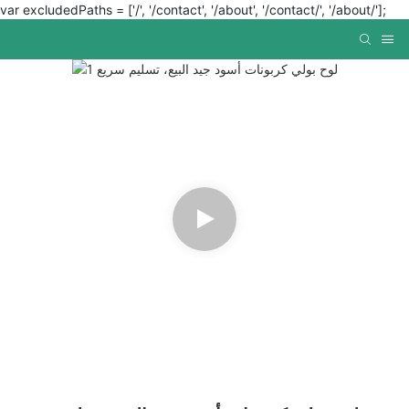
var excludedPaths = ['/', '/contact', '/about', '/contact/', '/about/'];