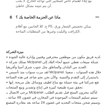
مع إيلاء اهتمام خاص للمعايير التي تواجه الخارج. لا يجب
أن يتم تثبيته بشكل خاطئ.
ماذا عن الحزمة الخاصة بك ؟
6
ج: كلا الجانبين مع أفلام PE، يمكن تخصيص الشعار ورق
الكرافت والبليت وغيرها من المتطلبات المتاحة.
ميزة الشركة
• لديه فريق مكون من موظفين محترفين وفنيين وإدارة عالية الجودة.
• تمتلك شركة Mclpanel شبكة مبيعات تغطي جميع أنحاء البلاد إلى
العديد من البلدان والمناطق مثل جنوب شرق آسيا وأفريقيا.
• لقد مرت سنوات منذ تأسيس Mclpanel. خلال هذه السنوات ، سعينا
باستمرار إلى التقدم والتنمية. والآن نحن نجم صاعد في هذه الصناعة.
• تقع شركتنا في بيئة جميلة مع مناخ لطيف ووسائل نقل مريحة. إنها
تحقق ميزة طبيعية كبيرة في إنتاج وتصدير وبيع المنتجات.
يرجى الاتصال بـ Mclpanel لتأكيد مخزون المنتج قبل تقديم الطلب.
سيتم تسليم المنتجات الموجودة في المخازن في غضون 48 ساعة ،
وسيتم شحن منتجات التجديد في غضون 24 ساعة بعد مغادرة المصنع.