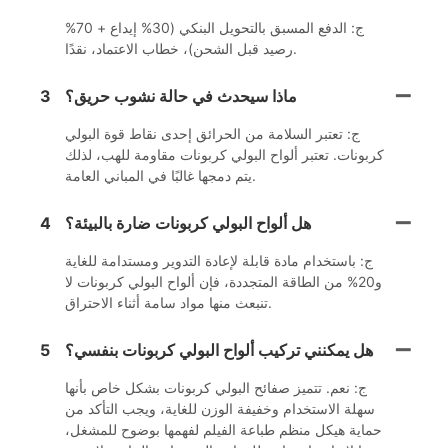
ج: الدفع المسبق بالتحويل البنكي (30% إيداع + 70%
رصيد قبل الشحن)، خطاب الاعتماد، نقدًا.
ماذا سيحدث في حالة نشوب حريق؟
3
ج: تعتبر السلامة من الحرائق إحدى نقاط قوة البولي
كربونات. تعتبر ألواح البولي كربونات مقاومة للهب، لذلك
يتم دمجها غالبًا في المباني العامة.
هل ألواح البولي كربونات ضارة بالبيئة؟
4
ج: باستخدام مادة قابلة لإعادة التدوير ومستدامة للغاية
و20% من الطاقة المتجددة، فإن ألواح البولي كربونات لا
تنبعث منها مواد سامة أثناء الاحتراق.
هل يمكنني تركيب ألواح البولي كربونات بنفسي؟
5
ج: نعم. تتميز صفائح البولي كربونات بشكل خاص بأنها
سهلة الاستخدام وخفيفة الوزن للغاية، ويجب التأكد من
حماية هيكل منظم طباعة الفيلم لفهمها بوضوح للمشغل،