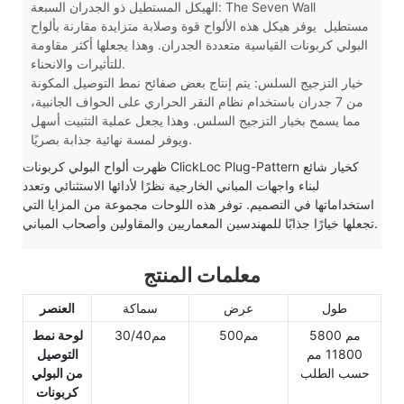
الهيكل المستطيل ذو الجدران السبعة: The Seven Wall
مستطيل
يوفر هيكل هذه الألواح قوة وصلابة متزايدة مقارنة بألواح
البولي كربونات القياسية متعددة الجدران. وهذا يجعلها أكثر مقاومة
للتأثيرات والانحناء.
خيار التزجيج السلس: يتم إنتاج بعض صفائح نمط التوصيل المكونة
من 7 جدران باستخدام نظام النقر الحراري على الحواف الجانبية،
مما يسمح بخيار التزجيج السلس. وهذا يجعل عملية التثبيت أسهل
ويوفر لمسة نهائية جذابة بصريًا.
ظهرت ألواح البولي كربونات ClickLoc Plug-Pattern كخيار شائع
لبناء واجهات المباني الخارجية نظرًا لأدائها الاستثنائي وتعدد
استخداماتها في التصميم. توفر هذه اللوحات مجموعة من المزايا التي
تجعلها خيارًا جذابًا للمهندسين المعماريين والمقاولين وأصحاب المباني.
معلمات المنتج
طول
عرض
سماكة
العنصر
5800 مم
مم500
مم30/40
لوحة نمط
11800 مم
التوصيل
حسب الطلب
من البولي
كربونات