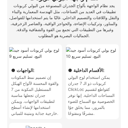
يجد نظام الواجهة بألواح الجدران المصنوعة من البولي كربونات
تطبيقات في العديد من الصناعات، مثل الهندسة المعمارية والبناء
والنقل واللافتات والتصميم الداخلي. غالبًا ما يتم استخدامها للفواصل،
والمناور، وتركيبات الإضاءة، والحواجز الواقية، والعناصر الزخرفية،
وغيرها من التطبيقات التي تجمع بين القوة والشفافية والدقة.
الجماليات البصرية هو المطلوب.
● الأقسام الداخلية:
● الواجهات:
يمكن استخدام لوح البولي
إن تصميم نمط المكونات
كربونات ذو الـ 7 جدران
والقوة المحسنة لألواح الهيكل
ClickLoc كقواطع لتقسيم
المستطيل المكونة من 7
المساحات الداخلية. إنها توفر
جدران تجعلها مناسبة
الخصوصية مع السماح للضوء
لتطبيقات الواجهات. ويمكن
بالمرور، مما يخلق جوًا
استخدامها لإنشاء أسطح
مشرقًا ومفتوحًا.
خارجية جذابة ومتينة للمباني.