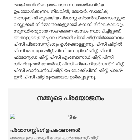
തായ്‌വാനിൻ്റെ ഉൽപാദന സാങ്കേതികവിദ്യ
ഉപയോഗിക്കുന്നു. നിലവിൽ, ബേയർ, സാബിക്,
മിത്സുബിഷി തുടങ്ങിയ പ്രശസ്ത ബ്രാൻഡ് അസംസ്കൃത
വസ്തുക്കൾ നിർമ്മാതാക്കളുമായി കമ്പനി ദീർഘകാലവും
സുസ്ഥിരവുമായ സഹകരണ ബന്ധം സ്ഥാപിച്ചിട്ടുണ്ട്.
ഞങ്ങളുടെ ഉൽപ്പന്ന ശ്രേണി പിസി ഷീറ്റ് നിർമ്മാണവും
പിസി പ്രോസസ്സിംഗും ഉൾക്കൊള്ളുന്നു. പിസി ഷീറ്റിൽ
പിസി ഹോളോ ഷീറ്റ്, പിസി സോളിഡ് ഷീറ്റ്, പിസി
ഫ്രോസ്റ്റഡ് ഷീറ്റ്, പിസി എംബോസ്ഡ് ഷീറ്റ്, പിസി
ഡിഫ്യൂഷൻ ബോർഡ്, പിസി ഫ്ലേം റിട്ടാർഡൻ്റ് ഷീറ്റ്,
പിസി ഹാർഡൻഡ് ഷീറ്റ്, യു ലോക്ക് പിസി ഷീറ്റ്, പ്ലഗ്-
ഇൻ പിസി ഷീറ്റ് മുതലായവ ഉൾപ്പെടുന്നു.
നമ്മുടെ പ്രയോജനം
പ്രോസസ്സിംഗ് ഉപകരണങ്ങൾ
ഞങ്ങളുടെ ഫാക്ടറി പോളികാർബണേറ്റ് ഷീറ്റ്