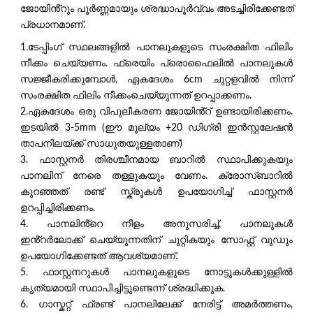
ജോയിൻ്റും പൂർണ്ണമായും ശ്രദ്ധാപൂർവ്വം അടച്ചിരിക്കേണ്ടത്
പ്രധാനമാണ്.
1.ടേപ്പിംഗ് സ്ഥലങ്ങളിൽ പാനലുകളുടെ സംരക്ഷിത ഫിലിം
നീക്കം ചെയ്യണം. ഫ്രെയിം പ്രൊഫൈലിൽ പാനലുകൾ
സജ്ജീകരിക്കുമ്പോൾ, ഏകദേശം 6cm ചുറ്റളവിൽ നിന്ന്
സംരക്ഷിത ഫിലിം നീക്കംചെയ്യുന്നത് ഉറപ്പാക്കണം.
2.ഏകദേശം ഒരു വിപുലീകരണ ജോയിൻ്റ് ഉണ്ടായിരിക്കണം.
ഇടയിൽ 3-5mm (ഈ മൂല്യം +20 ഡിഗ്രി ഇൻസ്റ്റലേഷൻ
താപനിലയ്ക്ക് സാധുതയുള്ളതാണ്)
3. ഫാസ്റ്റനർ തിരശ്ചീനമായ ബാറിൽ സ്ഥാപിക്കുകയും
പാനലിന് നേരെ തള്ളുകയും വേണം. ക്രോസ്ബാറിൽ
കുറഞ്ഞത് രണ്ട് സ്ക്രൂകൾ ഉപയോഗിച്ച് ഫാസ്റ്റനർ
ഉറപ്പിച്ചിരിക്കണം.
4. പാനലിൻ്റെ നീളം അനുസരിച്ച്, പാനലുകൾ
ഇൻ്റർലോക്ക് ചെയ്യുന്നതിന് ചുറ്റികയും സോഫ്റ്റ് വുഡും
ഉപയോഗിക്കേണ്ടത് ആവശ്യമാണ്.
5. ഫാസ്റ്റനറുകൾ പാനലുകളുടെ നോട്ടുകൾക്കുള്ളിൽ
കൃത്യമായി സ്ഥാപിച്ചിട്ടുണ്ടെന്ന് ശ്രദ്ധിക്കുക.
6. ഗാസ്കറ്റ് ഫ്രണ്ട് പാനലിലേക്ക് നേരിട്ട് അമർത്തണം,