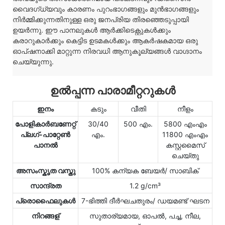
വൈദഗ്ധ്യവും കാരണം പുറംഭാഗങ്ങളും മുൻഭാഗങ്ങളും
നിർമ്മിക്കുന്നതിനുള്ള ഒരു ജനപ്രിയ തിരഞ്ഞെടുപ്പായി
ഉയർന്നു. ഈ പാനലുകൾ ആർക്കിടെക്റ്റുകൾക്കും
കരാറുകാർക്കും കെട്ടിട ഉടമകൾക്കും ആകർഷകമായ ഒരു
ഓപ്ഷനാക്കി മാറ്റുന്ന നിരവധി ആനുകൂല്യങ്ങൾ വാഗ്ദാനം
ചെയ്യുന്നു.
ഉൽപ്പന്ന പാരാമീറ്ററുകൾ
ഇനം
കടും
വീതി
നീളം
പോളികാർബണേറ്റ്
30/40
500 എം.
5800 എംഎം
പ്ലഗ്-പാറ്റേൺ
എം.
11800 എംഎം
പാനൽ
കസ്റ്റമൈസ്
ചെയ്തു
അസംസ്കൃത വസ്തു
100% കന്യക ബേയർ/ സാബിക്
സാന്ദ്രത
1.2 g/cm³
പ്രൊഫൈലുകൾ
7-ഭിത്തി ദീർഘചതുരം/ ഡയമണ്ട് ഘടന
നിറങ്ങള്
സുതാര്യമായ, ഓപൽ, പച്ച, നീല,