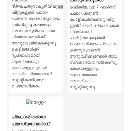
ദീർഘചതുരാകൃതിയിലുള്ള
ക്ലിക്ക്ലോക്ക് 7 വാൾസ്
ഷീറ്റുകളുടെ പ്ലഗ്-
പ്ലഗ്-പാറ്റേൺ
പാറ്റേൺ രൂപകൽപ്പനയും
പോളികാർബണേറ്റ് ഷീറ്റ്
വർദ്ധിപ്പിച്ച കരുത്തും
ഇൻ്റീരിയർ സ്പേസുകൾ
അവയെ മുൻഭാഗത്തെ
വിഭജിക്കാൻ
പ്രയോഗങ്ങൾക്ക്
പാർട്ടീഷനുകളായി
അനുയോജ്യമാക്കുന്നു.
ഉപയോഗിക്കാം. പ്രകാശം
കെട്ടിടങ്ങൾക്ക്
കടന്നുപോകാൻ
ദൃശ്യപരമായി
അനുവദിക്കുമ്പോൾ അവ
ആകർഷകവും
സ്വകാര്യത നൽകുന്നു,
മോടിയുള്ളതുമായ
ശോഭയുള്ളതും
ബാഹ്യ പ്രതലങ്ങൾ
തുറന്നതുമായ
സൃഷ്ടിക്കാൻ അവ
അന്തരീക്ഷം
ഉപയോഗിക്കാം.
സൃഷ്ടിക്കുന്നു.
പ്രകാശിതമായ
പരസ്യബോർഡ്