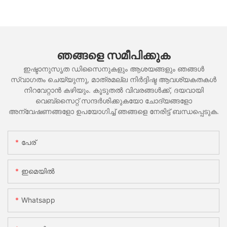
ഞങ്ങളെ സമീപിക്കുക
ഇഷ്ടാനുസൃത ഡിസൈനുകളും ആശയങ്ങളും ഞങ്ങൾ
സ്വാഗതം ചെയ്യുന്നു, മാത്രമല്ല നിർദ്ദിഷ്ട ആവശ്യകതകൾ
നിറവേറ്റാൻ കഴിയും. കൂടുതൽ വിവരങ്ങൾക്ക്, ദയവായി
വെബ്സൈറ്റ് സന്ദർശിക്കുകയോ ചോദ്യങ്ങളോ
അന്വേഷണങ്ങളോ ഉപയോഗിച്ച് ഞങ്ങളെ നേരിട്ട് ബന്ധപ്പെടുക.
പേര്
ഇമെയിൽ
Whatsapp