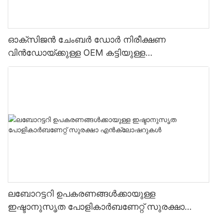
ഓക്സിജൻ ചേംബർ ഡോർ നിരീക്ഷണ
വിൻഡോയ്ക്കുള്ള OEM കട്ടിയുള്ള
പോളികാർബണേറ്റ് അക്രിലിക് പാനൽ
ലബോറട്ടറി ഉപകരണങ്ങൾക്കായുള്ള
ഇഷ്ടാനുസൃത പോളികാർബണേറ്റ് സുരക്ഷാ