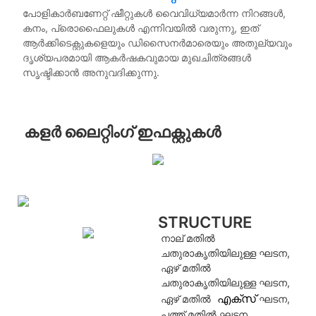
പോളികാർബണേറ്റ് ഷീറ്റുകൾ വൈവിധ്യമാർന്ന നിറങ്ങൾ,
കനം, പ്രൊഫൈലുകൾ എന്നിവയിൽ വരുന്നു, ഇത്
ആർക്കിടെക്റ്റുകളെയും ഡിസൈനർമാരെയും അതുല്യവും
ദൃശ്യപരമായി ആകർഷകവുമായ മുഖചിത്രങ്ങൾ
സൃഷ്ടിക്കാൻ അനുവദിക്കുന്നു.
കളർ ലൈറ്റിംഗ് ഇഫക്റ്റുകൾ
STRUCTURE
നാല് മതിൽ
ചതുരാകൃതിയിലുള്ള ഘടന,
ഏഴ് മതിൽ
ചതുരാകൃതിയിലുള്ള ഘടന,
എക്സ്
ഏഴ് മതിൽ
ഘടന,
പത്ത് മതിൽ ഘടന.