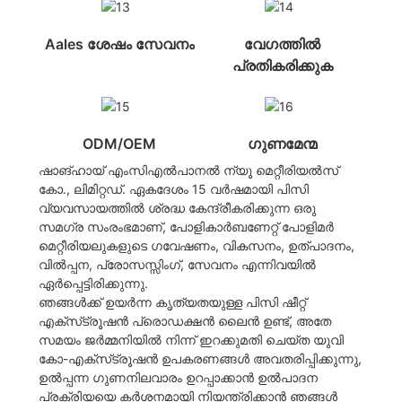
Aales ശേഷം സേവനം
വേഗത്തിൽ
പ്രതികരിക്കുക
ODM/OEM
ഗുണമേന്മ
ഷാങ്ഹായ് എംസിഎൽപാനൽ ന്യൂ മെറ്റീരിയൽസ്
കോ., ലിമിറ്റഡ്. ഏകദേശം 15 വർഷമായി പിസി
വ്യവസായത്തിൽ ശ്രദ്ധ കേന്ദ്രീകരിക്കുന്ന ഒരു
സമഗ്ര സംരംഭമാണ്, പോളികാർബണേറ്റ് പോളിമർ
മെറ്റീരിയലുകളുടെ ഗവേഷണം, വികസനം, ഉത്പാദനം,
വിൽപ്പന, പ്രോസസ്സിംഗ്, സേവനം എന്നിവയിൽ
ഏർപ്പെട്ടിരിക്കുന്നു.
ഞങ്ങൾക്ക് ഉയർന്ന കൃത്യതയുള്ള പിസി ഷീറ്റ്
എക്‌സ്‌ട്രൂഷൻ പ്രൊഡക്ഷൻ ലൈൻ ഉണ്ട്, അതേ
സമയം ജർമ്മനിയിൽ നിന്ന് ഇറക്കുമതി ചെയ്ത യുവി
കോ-എക്‌സ്‌ട്രൂഷൻ ഉപകരണങ്ങൾ അവതരിപ്പിക്കുന്നു,
ഉൽപ്പന്ന ഗുണനിലവാരം ഉറപ്പാക്കാൻ ഉൽപാദന
പ്രക്രിയയെ കർശനമായി നിയന്ത്രിക്കാൻ ഞങ്ങൾ