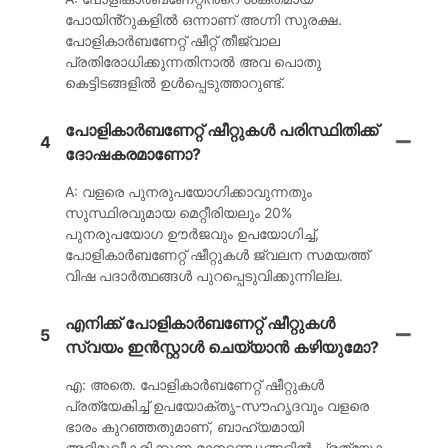
പോയിൻ്റുകളിൽ ഒന്നാണ് അഗ്നി സുരക്ഷ.
പോളികാർബണേറ്റ് ഷീറ്റ് തീജ്വാല
പ്രതിരോധിക്കുന്നതിനാൽ അവ പൊതു
കെട്ടിടങ്ങളിൽ ഉൾപ്പെടുത്താറുണ്ട്.
പോളികാർബണേറ്റ് ഷീറ്റുകൾ പരിസ്ഥിതിക്ക്
4
ദോഷകരമാണോ?
A: വളരെ പുനരുപയോഗിക്കാവുന്നതും
സുസ്ഥിരവുമായ മെറ്റീരിയലും 20%
പുനരുപയോഗ ഊർജവും ഉപയോഗിച്ച്,
പോളികാർബണേറ്റ് ഷീറ്റുകൾ ജ്വലന സമയത്ത്
വിഷ പദാർത്ഥങ്ങൾ പുറപ്പെടുവിക്കുന്നില്ല.
എനിക്ക് പോളികാർബണേറ്റ് ഷീറ്റുകൾ
5
സ്വയം ഇൻസ്റ്റാൾ ചെയ്യാൻ കഴിയുമോ?
എ: അതെ. പോളികാർബണേറ്റ് ഷീറ്റുകൾ
പ്രത്യേകിച്ച് ഉപയോക്തൃ-സൗഹൃദവും വളരെ
ഭാരം കുറഞ്ഞതുമാണ്, ബാഹ്യമായി
അഭിമുഖീകരിക്കുന്ന മാനദണ്ഡങ്ങളിൽ പ്രത്യേക