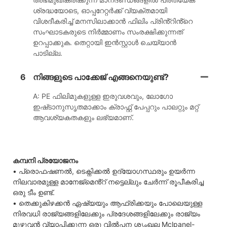
ശ്രദ്ധയോടെ, ഓപ്പറേറ്റർക്ക് വ്യക്തമായി
വിശദീകരിച്ച് മനസിലാക്കാൻ ഫിലിം പ്രിൻ്റിൻ്റെ
സംഘാടകരുടെ നിർമ്മാണം സംരക്ഷിക്കുന്നത്
ഉറപ്പാക്കുക. തെറ്റായി ഇൻസ്റ്റാൾ ചെയ്യാൻ
പാടില്ല.
6
നിങ്ങളുടെ പാക്കേജ് എങ്ങനെയുണ്ട്?
A: PE ഫിലിമുകളുള്ള ഇരുവശവും, ലോഗോ
ഇഷ്‌ടാനുസൃതമാക്കാം ക്രാഫ്റ്റ് പേപ്പറും പാലറ്റും മറ്റ്
ആവശ്യകതകളും ലഭ്യമാണ്.
കമ്പനി പ്രയോജനം
• പ്രൊഫഷണൽ, ടെക്നിക്കൽ ഉദ്യോഗസ്ഥരും ഉയർന്ന
നിലവാരമുള്ള മാനേജ്മെൻ്റ് നട്ടെല്ലും ചേർന്ന് രൂപീകരിച്ച
ഒരു ടീം ഉണ്ട്.
• തെക്കുകിഴക്കൻ ഏഷ്യയും ആഫ്രിക്കയും പോലെയുള്ള
നിരവധി രാജ്യങ്ങളിലേക്കും പ്രദേശങ്ങളിലേക്കും രാജ്യം
മുഴുവൻ വ്യാപിക്കുന്ന ഒരു വിൽപ്പന ശൃംഖല Mclpanel-