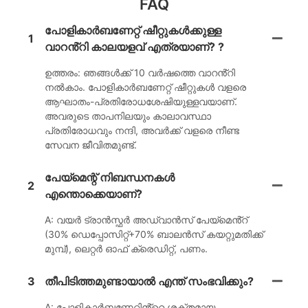
FAQ
പോളികാർബണേറ്റ് ഷീറ്റുകൾക്കുള്ള
1
വാറൻ്റി കാലയളവ് എത്രയാണ്? ?
ഉത്തരം: ഞങ്ങൾക്ക് 10 വർഷത്തെ വാറൻ്റി
നൽകാം. പോളികാർബണേറ്റ് ഷീറ്റുകൾ വളരെ
ആഘാതം-പ്രതിരോധശേഷിയുള്ളവയാണ്.
അവരുടെ താപനിലയും കാലാവസ്ഥാ
പ്രതിരോധവും നന്ദി, അവർക്ക് വളരെ നീണ്ട
സേവന ജീവിതമുണ്ട്.
പേയ്‌മെന്റ് നിബന്ധനകൾ
2
എന്തൊക്കെയാണ്?
A: വയർ ട്രാൻസ്ഫർ അഡ്വാൻസ് പേയ്മെൻ്റ്
(30% ഡെപ്പോസിറ്റ്+70% ബാലൻസ് കയറ്റുമതിക്ക്
മുമ്പ്), ലെറ്റർ ഓഫ് ക്രെഡിറ്റ്, പണം.
3
തീപിടിത്തമുണ്ടായാൽ എന്ത് സംഭവിക്കും?
A: പോളികാർബണേറ്റിൻ്റെ ശക്തമായ