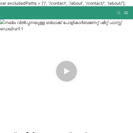
var excludedPaths = ['/', '/contact', '/about', '/contact/', '/about/'];