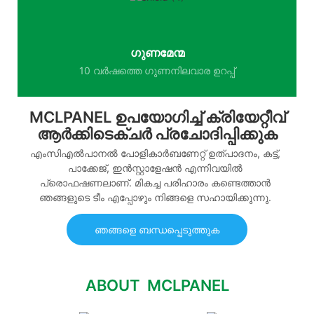
ഗുണമേന്മ
10 വർഷത്തെ ഗുണനിലവാര ഉറപ്പ്
MCLPANEL ഉപയോഗിച്ച് ക്രിയേറ്റീവ്
ആർക്കിടെക്ചർ പ്രചോദിപ്പിക്കുക
എംസിഎൽപാനൽ പോളികാർബണേറ്റ് ഉത്പാദനം, കട്ട്,
പാക്കേജ്, ഇൻസ്റ്റാളേഷൻ എന്നിവയിൽ
പ്രൊഫഷണലാണ്. മികച്ച പരിഹാരം കണ്ടെത്താൻ
ഞങ്ങളുടെ ടീം എപ്പോഴും നിങ്ങളെ സഹായിക്കുന്നു.
ഞങ്ങളെ ബന്ധപ്പെടുത്തുക
ABOUT MCLPANEL