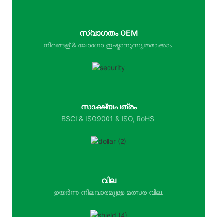
സ്വാഗതം OEM
നിറങ്ങള് & ലോഗോ ഇഷ്ടാനുസൃതമാക്കാം.
സാക്ഷ്യപത്രം
BSCI & ISO9001 & ISO, RoHS.
വില
ഉയർന്ന നിലവാരമുള്ള മത്സര വില.