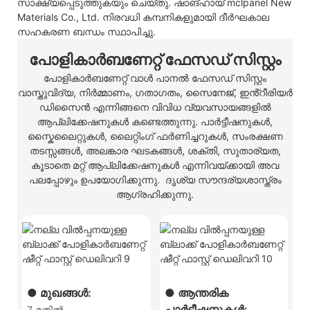
സാക്ഷ്യപ്പെടുത്തുകയും ചെയ്തു. ഷാങ്ഹായ് mclpanel New
Materials Co., Ltd. നിരവധി കമ്പനികളുമായി ദീർഘകാല
സഹകരണ ബന്ധം സ്ഥാപിച്ചു.
പോളികാർബണേറ്റ് ഫേസഡ് സിസ്റ്റം
പോളികാർബണേറ്റ് വാൾ പാനൽ ഫേസഡ് സിസ്റ്റം
വാസ്തുവിദ്യ, നിർമ്മാണം, ഗതാഗതം, സൈനേജ്, ഇൻ്റീരിയർ
ഡിസൈൻ എന്നിങ്ങനെ വിവിധ വ്യവസായങ്ങളിൽ
ആപ്ലിക്കേഷനുകൾ കണ്ടെത്തുന്നു. പാർട്ടീഷനുകൾ,
സ്കൈലൈറ്റുകൾ, ലൈറ്റിംഗ് ഫർണിച്ചറുകൾ, സംരക്ഷണ
തടസ്സങ്ങൾ, അലങ്കാര ഘടകങ്ങൾ, ശക്തി, സുതാര്യത,
കൂടാതെ മറ്റ് ആപ്ലിക്കേഷനുകൾ എന്നിവയ്ക്കായി അവ
പലപ്പോഴും ഉപയോഗിക്കുന്നു. ദൃശ്യ സൗന്ദര്യശാസ്ത്രം
ആഗ്രഹിക്കുന്നു.
● മുഖങ്ങൾ:
● ആന്തരിക
പാർട്ടീഷനുകൾ:
7 മതിൽ