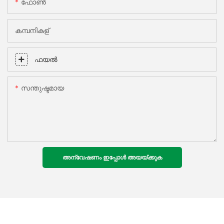
ഫോൺ
കമ്പനികള്
ഫയൽ
സന്തുഷ്ടമായ
അന്വേഷണം ഇപ്പോൾ അയയ്ക്കുക