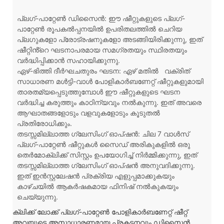
പ്ലഗ്-പാറ്റേൺ ഡിസൈൻ: ഈ ഷീറ്റുകളുടെ പ്ലഗ്-
പാറ്റേൺ രൂപകൽപ്പനയിൽ ഉപരിതലത്തിൽ ചെറിയ
പ്ലഗുകളോ പ്രോട്രഷനുകളോ അടങ്ങിയിരിക്കുന്നു, ഇത്
ഷീറ്റിൻ്റെ ഘടനാപരമായ സമഗ്രതയും സ്ഥിരതയും
വർദ്ധിപ്പിക്കാൻ സഹായിക്കുന്നു.
ഏഴ്-ഭിത്തി ദീർഘചതുരം ഘടന: ഏഴ് മതിൽ
വക്രിത്
സാധാരണ മൾട്ടി-വാൾ പോളികാർബണേറ്റ് ഷീറ്റുകളുമായി
താരതമ്യപ്പെടുത്തുമ്പോൾ ഈ ഷീറ്റുകളുടെ ഘടന
വർദ്ധിച്ച കരുത്തും കാഠിന്യവും നൽകുന്നു. ഇത് അവരെ
ആഘാതങ്ങളോടും വളവുകളോടും കൂടുതൽ
പ്രതിരോധിക്കും.
തടസ്സമില്ലാത്ത ഗ്ലേസിംഗ് ഓപ്ഷൻ: ചില 7 വാൾസ്
പ്ലഗ്-പാറ്റേൺ ഷീറ്റുകൾ സൈഡ് അരികുകളിൽ ഒരു
തെർമോക്ലിക്ക് സിസ്റ്റം ഉപയോഗിച്ച് നിർമ്മിക്കുന്നു, ഇത്
തടസ്സമില്ലാത്ത ഗ്ലേസിംഗ് ഓപ്ഷൻ അനുവദിക്കുന്നു.
ഇത് ഇൻസ്റ്റലേഷൻ പ്രക്രിയ എളുപ്പമാക്കുകയും
കാഴ്ചയിൽ ആകർഷകമായ ഫിനിഷ് നൽകുകയും
ചെയ്യുന്നു.
ക്ലിക്ക് ലോക്ക് പ്ലഗ്-പാറ്റേൺ പോളികാർബണേറ്റ് ഷീറ്റ്
അവയുടെ അസാധാരണമായ പ്രകടനവും ഡിസൈൻ