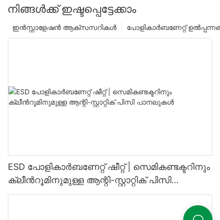
നിങ്ങൾക്ക് ഇഷ്ടപ്പെട്ടേക്കാം
ഇൻസ്റ്റാളേഷൻ ആക്സസറികൾ
പോളികാർബണേറ്റ് ഉൽപ്പന്ന
ESD പോളികാർബണേറ്റ് ഷീറ്റ് | സെമികണ്ടക്ടറിനും
ക്ലീൻറൂമിനുമുള്ള ആന്റി-സ്റ്റാറ്റിക് പിസി
പാനലുകൾ