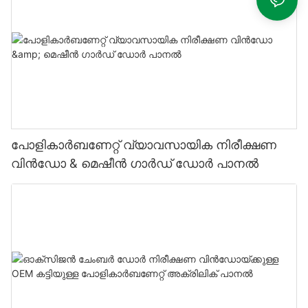
പോളികാർബണേറ്റ് വ്യാവസായിക നിരീക്ഷണ
വിൻഡോ & മെഷീൻ ഗാർഡ് ഡോർ പാനൽ