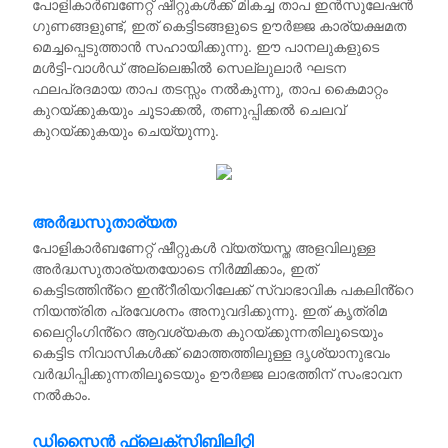
പോളികാർബണേറ്റ് ഷീറ്റുകൾക്ക് മികച്ച താപ ഇൻസുലേഷൻ
ഗുണങ്ങളുണ്ട്, ഇത് കെട്ടിടങ്ങളുടെ ഊർജ്ജ കാര്യക്ഷമത
മെച്ചപ്പെടുത്താൻ സഹായിക്കുന്നു. ഈ പാനലുകളുടെ
മൾട്ടി-വാൾഡ് അല്ലെങ്കിൽ സെല്ലുലാർ ഘടന
ഫലപ്രദമായ താപ തടസ്സം നൽകുന്നു, താപ കൈമാറ്റം
കുറയ്ക്കുകയും ചൂടാക്കൽ, തണുപ്പിക്കൽ ചെലവ്
കുറയ്ക്കുകയും ചെയ്യുന്നു.
അർദ്ധസുതാര്യത
പോളികാർബണേറ്റ് ഷീറ്റുകൾ വ്യത്യസ്ത അളവിലുള്ള
അർദ്ധസുതാര്യതയോടെ നിർമ്മിക്കാം, ഇത്
കെട്ടിടത്തിൻ്റെ ഇൻ്റീരിയറിലേക്ക് സ്വാഭാവിക പകലിൻ്റെ
നിയന്ത്രിത പ്രവേശനം അനുവദിക്കുന്നു. ഇത് കൃത്രിമ
ലൈറ്റിംഗിൻ്റെ ആവശ്യകത കുറയ്ക്കുന്നതിലൂടെയും
കെട്ടിട നിവാസികൾക്ക് മൊത്തത്തിലുള്ള ദൃശ്യാനുഭവം
വർദ്ധിപ്പിക്കുന്നതിലൂടെയും ഊർജ്ജ ലാഭത്തിന് സംഭാവന
നൽകാം.
ഡിസൈൻ ഫ്ലെക്സിബിലിറ്റി