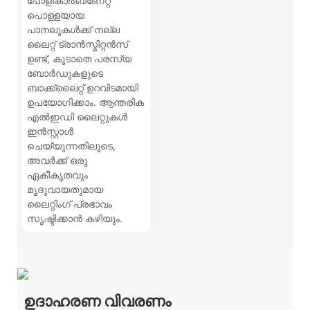
പോളികാർബണേറ്റ്
പൊള്ളയായ
പാനലുകൾക്ക് നല്ല
ലൈറ്റ് ട്രാൻസ്മിറ്റൻസ്
ഉണ്ട്, കൂടാതെ പരസ്യ
ബോർഡുകളുടെ
ബാക്ക്ലൈറ്റ് ഉറവിടമായി
ഉപയോഗിക്കാം. ആന്തരിക
എൽഇഡി ലൈറ്റുകൾ
ഇൻസ്റ്റാൾ
ചെയ്യുന്നതിലൂടെ,
അവർക്ക് ഒരു
ഏകീകൃതവും
മൃദുവായതുമായ
ലൈറ്റിംഗ് പ്രഭാവം
സൃഷ്ടിക്കാൻ കഴിയും.
ഉദാഹരണ വിവരണം