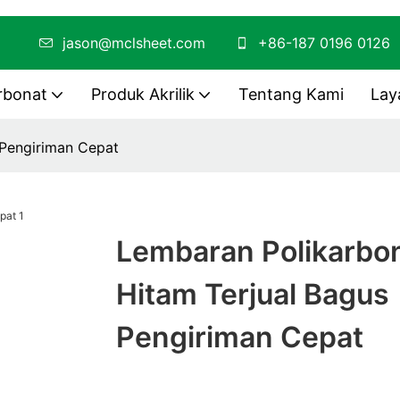
/PMMA
jason@mclsheet.com
+86-187 0196 0126
rbonat
Produk Akrilik
Tentang Kami
Lay
 Pengiriman Cepat
Lembaran Polikarbo
Hitam Terjual Bagus
Pengiriman Cepat