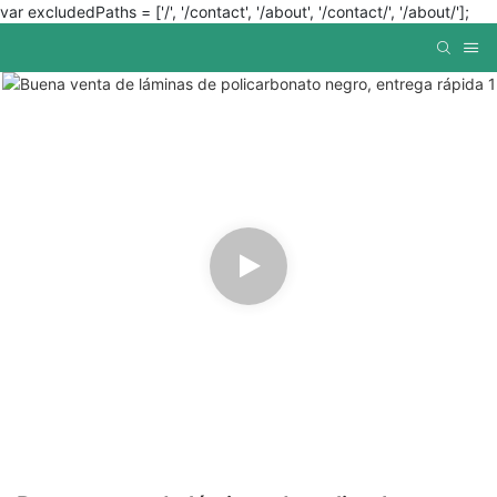
var excludedPaths = ['/', '/contact', '/about', '/contact/', '/about/'];