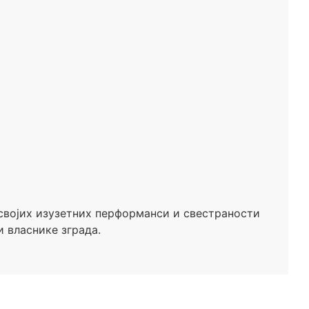
 својих изузетних перформанси и свестраности
и власнике зграда.