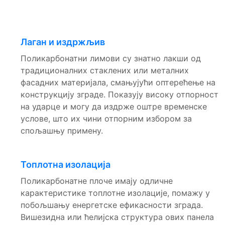
Лаган и издржљив
Поликарбонатни лимови су знатно лакши од
традиционалних стаклених или металних
фасадних материјала, смањујући оптерећење на
конструкцију зграде. Показују високу отпорност
на ударце и могу да издрже оштре временске
услове, што их чини отпорним избором за
спољашњу примену.
Топлотна изолација
Поликарбонатне плоче имају одличне
карактеристике топлотне изолације, помажу у
побољшању енергетске ефикасности зграда.
Вишезидна или ћелијска структура ових панела