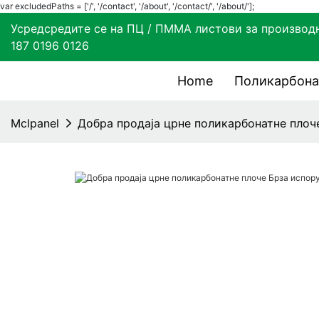
var excludedPaths = ['/', '/contact', '/about', '/contact/', '/about/'];
Усредсредите се на ПЦ / ПММА листови за прои
187 0196 0126
Home
Поликарбона
Mclpanel
Добра продаја црне поликарбонатне плоч