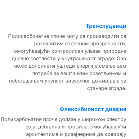
Транслуценци
Поликарбонатне плоче могу се производити са
различитим степеном прозрачности,
омогућавајући контролисан улазак природне
дневне светлости у унутрашњост зграде. Ово
може допринети уштеди енергије смањењем
потребе за вештачким осветљењем и
побољшањем укупног визуелног доживљаја за
станаре зграде.
Флексибилност дизајна
Поликарбонатне плоче долазе у широком спектру
боја, дебљина и профила, омогућавајући
архитектима и дизајнерима да креирају