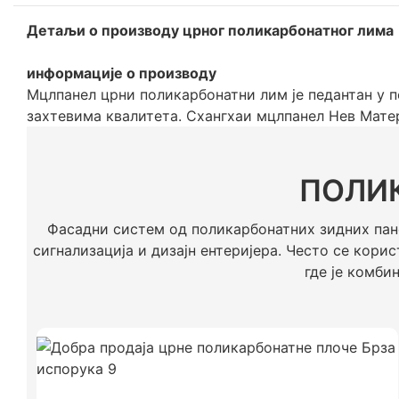
Детаљи о производу црног поликарбонатног лима
информације о производу
Мцлпанел црни поликарбонатни лим је педантан у п
захтевима квалитета. Схангхаи мцлпанел Нев Матер
ПОЛИ
Фасадни систем од поликарбонатних зидних пане
сигнализација и дизајн ентеријера. Често се кори
где је комби