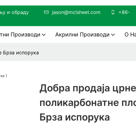
зводњу и обраду
jason@mclsheet.com
+86-
тни Производи
Акрилни Производи
О Н
е Брза испорука
Добра продаја црн
поликарбонатне пл
Брза испорука