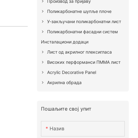
Производ за пријаву
Поликарбонатне шупље плоче
У-закључани поликарбонатни лист
Поликарбонатни фасадни систем
Инсталациони додаци
Лист од акрилног плексигласа
Високих перформанси ПММА лист
Acrylic Decorative Panel
Акрилна обрада
Пошаљите свој упит
Назив