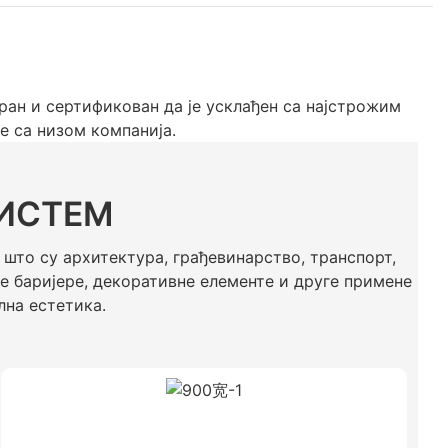
ран и сертификован да је усклађен са најстрожим
е са низом компанија.
ИСТЕМ
што су архитектура, грађевинарство, транспорт,
не баријере, декоративне елементе и друге примене
лна естетика.