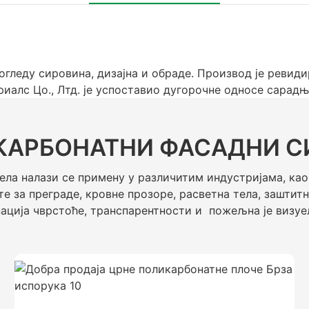
огледу сировина, дизајна и обраде. Производ је ревиди
иалс Цо., Лтд. је успоставио дугорочне односе сарадњ
КАРБОНАТНИ ФАСАДНИ С
ла налази се примену у различитим индустријама, као 
сте за преграде, кровне прозоре, расветна тела, заштит
нација чврстоће, транспарентности и пожељна је визуе