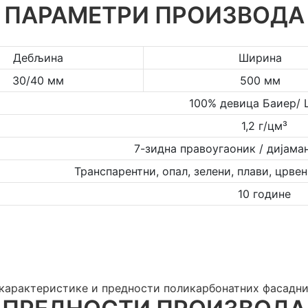
ПАРАМЕТРИ ПРОИЗВОДА
Дебљина
Ширина
30/40 мм
500 мм
100% девица Баиер/ 
1,2 г/цм³
7-зидна правоугаоник / дијама
Транспарентни, опал, зелени, плави, црве
10 године
карактеристике и предности поликарбонатних фасадни