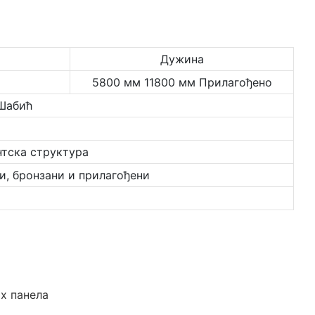
Дужина
5800 мм 11800 мм Прилагођено
Шабић
нтска структура
ни, бронзани и прилагођени
х панела