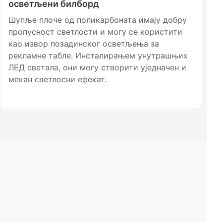
осветљени билборд
Шупље плоче од поликарбоната имају добру
пропусност светлости и могу се користити
као извор позадинског осветљења за
рекламне табле. Инсталирањем унутрашњих
ЛЕД светала, они могу створити уједначен и
мекан светлосни ефекат.