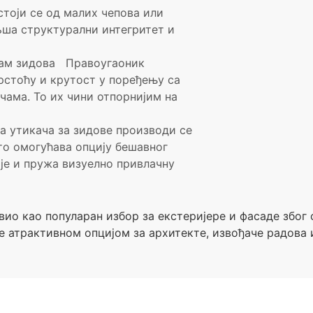
стоји се од малих чепова или
љша структурални интегритет и
дам зидова
Правоугаоник
рстоћу и крутост у поређењу са
ама. То их чини отпорнијим на
а утикача за зидове производи се
о омогућава опцију бешавног
је и пружа визуелно привлачну
ио као популаран избор за екстеријере и фасаде због
не атрактивном опцијом за архитекте, извођаче радова 