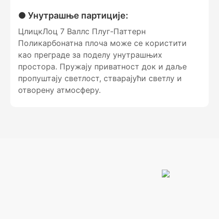
● Унутрашње партиције:
ЦлицкЛоц 7 Валлс Плуг-Паттерн
Поликарбонатна плоча може се користити
као преграде за поделу унутрашњих
простора. Пружају приватност док и даље
пропуштају светлост, стварајући светлу и
отворену атмосферу.