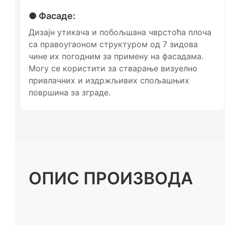
● Фасаде:
Дизајн утикача и побољшана чврстоћа плоча
са правоугаоном структуром од 7 зидова
чине их погодним за примену на фасадама.
Могу се користити за стварање визуелно
привлачних и издржљивих спољашњих
површина за зграде.
ОПИС ПРОИЗВОДА