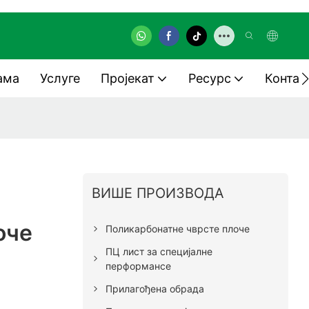
ама
Услуге
Пројекат
Ресурс
Контак
ВИШЕ ПРОИЗВОДА
е
оче
Поликарбонатне чврсте плоче
ПЦ лист за специјалне
перформансе
Прилагођена обрада