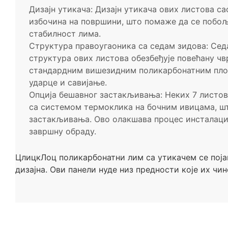
Дизајн утикача: Дизајн утикача ових листова са
избочина на површини, што помаже да се побо
стабилност лима.
Структура правоугаоника са седам зидова: Се
структура ових листова обезбеђује повећану чв
стандардним вишезидним поликарбонатним плоч
ударце и савијање.
Опција бешавног застакљивања: Неких 7 листов
са системом термоклика на бочним ивицама, шт
застакљивања. Ово олакшава процес инсталаци
завршну обраду.
ЦлицкЛоц поликарбонатни лим са утикачем се појав
дизајна. Ови панели нуде низ предности које их чи