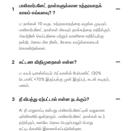
பாலிகார்பனேட் தாள்களுக்கான உத்தரவாதக்
1
காலம் எவ்வளவு? ?
ப: நாங்கள் 10 வருட உத்தரவாதத்தை வழங்க முடியும்.
பாலிகார்பனேட் தாள்கள் மிகவும் தாக்கத்தை எதிர்க்கும்.
அவற்றின் வெப்பநிலை மற்றும் வானிலை எதிர்ப்புக்கு
நன்றி, அவை மிக நீண்ட சேவை வாழ்க்கையைக்
கொண்டுள்ளன.
2
கட்டண விதிமுறைகள் என்ன?
ப: வயர் டிரான்ஸ்ஃபர் அட்வான்ஸ் பேமெண்ட் (30%
டெபாசிட்+70% இருப்புக்கு முன் இருப்பு), கடன் கடிதம்,
பணம்.
3
தீ விபத்து ஏற்பட்டால் என்ன நடக்கும்?
A: தீ பாதுகாப்பு என்பது பாலிகார்பனேட்டின் வலுவான
புள்ளிகளில் ஒன்றாகும். பாலிகார்பனேட் தாள்கள் சுடர்
தடுக்கும், எனவே அவை பெரும்பாலும் பொது
கட்டிடங்களில் இணைக்கப்படுகின்றன.