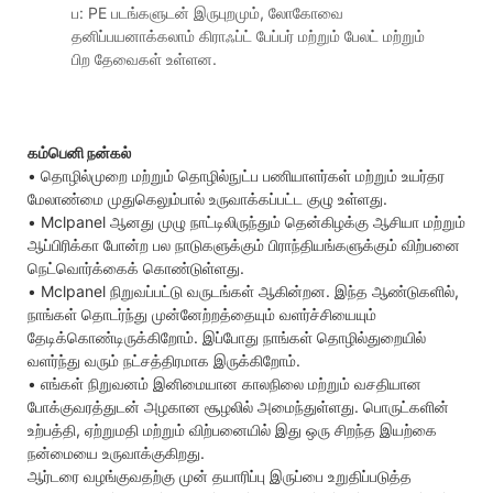
ப: PE படங்களுடன் இருபுறமும், லோகோவை
தனிப்பயனாக்கலாம் கிராஃப்ட் பேப்பர் மற்றும் பேலட் மற்றும்
பிற தேவைகள் உள்ளன.
கம்பெனி நன்கல்
• தொழில்முறை மற்றும் தொழில்நுட்ப பணியாளர்கள் மற்றும் உயர்தர
மேலாண்மை முதுகெலும்பால் உருவாக்கப்பட்ட குழு உள்ளது.
• Mclpanel ஆனது முழு நாட்டிலிருந்தும் தென்கிழக்கு ஆசியா மற்றும்
ஆப்பிரிக்கா போன்ற பல நாடுகளுக்கும் பிராந்தியங்களுக்கும் விற்பனை
நெட்வொர்க்கைக் கொண்டுள்ளது.
• Mclpanel நிறுவப்பட்டு வருடங்கள் ஆகின்றன. இந்த ஆண்டுகளில்,
நாங்கள் தொடர்ந்து முன்னேற்றத்தையும் வளர்ச்சியையும்
தேடிக்கொண்டிருக்கிறோம். இப்போது நாங்கள் தொழில்துறையில்
வளர்ந்து வரும் நட்சத்திரமாக இருக்கிறோம்.
• எங்கள் நிறுவனம் இனிமையான காலநிலை மற்றும் வசதியான
போக்குவரத்துடன் அழகான சூழலில் அமைந்துள்ளது. பொருட்களின்
உற்பத்தி, ஏற்றுமதி மற்றும் விற்பனையில் இது ஒரு சிறந்த இயற்கை
நன்மையை உருவாக்குகிறது.
ஆர்டரை வழங்குவதற்கு முன் தயாரிப்பு இருப்பை உறுதிப்படுத்த