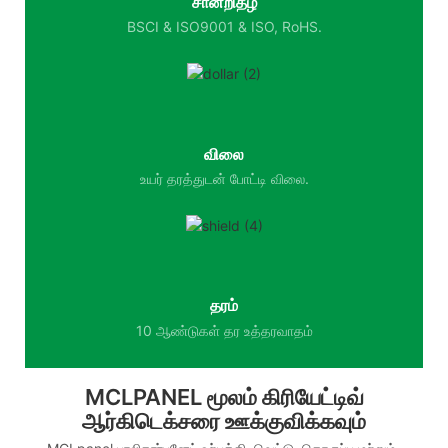
சான்றிதழ்
BSCI & ISO9001 & ISO, RoHS.
விலை
உயர் தரத்துடன் போட்டி விலை.
தரம்
10 ஆண்டுகள் தர உத்தரவாதம்
MCLPANEL மூலம் கிரியேட்டிவ்
ஆர்கிடெக்சரை ஊக்குவிக்கவும்