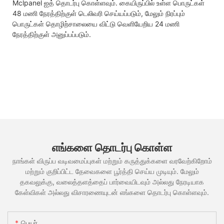
Mclpanel ஐத் தொடர்பு கொள்ளவும். கையிருப்பில் உள்ள பொருட்கள்
48 மணி நேரத்திற்குள் டெலிவரி செய்யப்படும், மேலும் நிரப்பும்
பொருட்கள் தொழிற்சாலையை விட்டு வெளியேறிய 24 மணி
நேரத்திற்குள் அனுப்பப்படும்.
எங்களை தொடர்பு கொள்ள
நாங்கள் விருப்ப வடிவமைப்புகள் மற்றும் கருத்துக்களை வரவேற்கிறோம்
மற்றும் குறிப்பிட்ட தேவைகளை பூர்த்தி செய்ய முடியும். மேலும்
தகவலுக்கு, வலைத்தளத்தைப் பார்வையிடவும் அல்லது நேரடியாக
கேள்விகள் அல்லது விசாரணையுடன் எங்களை தொடர்பு கொள்ளவும்.
பெயர்