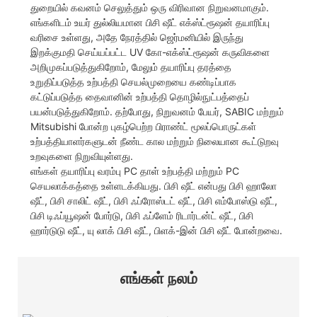
துறையில் கவனம் செலுத்தும் ஒரு விரிவான நிறுவனமாகும்.
எங்களிடம் உயர் துல்லியமான பிசி ஷீட் எக்ஸ்ட்ரூஷன் தயாரிப்பு
வரிசை உள்ளது, அதே நேரத்தில் ஜெர்மனியில் இருந்து
இறக்குமதி செய்யப்பட்ட UV கோ-எக்ஸ்ட்ரூஷன் கருவிகளை
அறிமுகப்படுத்துகிறோம், மேலும் தயாரிப்பு தரத்தை
உறுதிப்படுத்த உற்பத்தி செயல்முறையை கண்டிப்பாக
கட்டுப்படுத்த தைவானின் உற்பத்தி தொழில்நுட்பத்தைப்
பயன்படுத்துகிறோம். தற்போது, ​​நிறுவனம் பேயர், SABIC மற்றும்
Mitsubishi போன்ற புகழ்பெற்ற பிராண்ட் மூலப்பொருட்கள்
உற்பத்தியாளர்களுடன் நீண்ட கால மற்றும் நிலையான கூட்டுறவு
உறவுகளை நிறுவியுள்ளது.
எங்கள் தயாரிப்பு வரம்பு PC தாள் உற்பத்தி மற்றும் PC
செயலாக்கத்தை உள்ளடக்கியது. பிசி ஷீட் என்பது பிசி ஹாலோ
ஷீட், பிசி சாலிட் ஷீட், பிசி ஃப்ரோஸ்டட் ஷீட், பிசி எம்போஸ்டு ஷீட்,
பிசி டிஃப்யூஷன் போர்டு, பிசி ஃப்ளேம் ரிடார்டன்ட் ஷீட், பிசி
ஹார்டுடு ஷீட், யு லாக் பிசி ஷீட், பிளக்-இன் பிசி ஷீட் போன்றவை.
எங்கள் நலம்