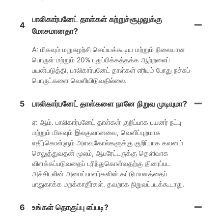
பாலிகார்பனேட் தாள்கள் சுற்றுச்சூழலுக்கு
4
மோசமானதா?
A: மிகவும் மறுசுழற்சி செய்யக்கூடிய மற்றும் நிலையான
பொருள் மற்றும் 20% புதுப்பிக்கத்தக்க ஆற்றலைப்
பயன்படுத்தி, பாலிகார்பனேட் தாள்கள் எரியும் போது நச்சுப்
பொருட்களை வெளியிடுவதில்லை.
5
பாலிகார்பனேட் தாள்களை நானே நிறுவ முடியுமா?
ஏ: ஆம். பாலிகார்பனேட் தாள்கள் குறிப்பாக பயனர் நட்பு
மற்றும் மிகவும் இலகுவானவை, வெளிப்புறமாக
எதிர்கொள்ளும் அளவுகோல்களுக்கு குறிப்பாக கவனம்
செலுத்துவதன் மூலம், ஆபரேட்டருக்கு தெளிவாக
விளக்கப்படுவதைப் புரிந்துகொள்வதற்கு திரைப்பட
அச்சிடலின் அமைப்பாளர்களின் கட்டுமானத்தைப்
பாதுகாக்க மறக்காதீர்கள். தவறாக நிறுவப்படக்கூடாது.
6
உங்கள் தொகுப்பு எப்படி?