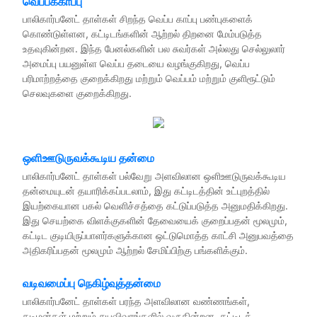
வெப்பக்காப்பு
பாலிகார்பனேட் தாள்கள் சிறந்த வெப்ப காப்பு பண்புகளைக்
கொண்டுள்ளன, கட்டிடங்களின் ஆற்றல் திறனை மேம்படுத்த
உதவுகின்றன. இந்த பேனல்களின் பல சுவர்கள் அல்லது செல்லுலார்
அமைப்பு பயனுள்ள வெப்ப தடையை வழங்குகிறது, வெப்ப
பரிமாற்றத்தை குறைக்கிறது மற்றும் வெப்பம் மற்றும் குளிரூட்டும்
செலவுகளை குறைக்கிறது.
ஒளிஊடுருவக்கூடிய தன்மை
பாலிகார்பனேட் தாள்கள் பல்வேறு அளவிலான ஒளிஊடுருவக்கூடிய
தன்மையுடன் தயாரிக்கப்படலாம், இது கட்டிடத்தின் உட்புறத்தில்
இயற்கையான பகல் வெளிச்சத்தை கட்டுப்படுத்த அனுமதிக்கிறது.
இது செயற்கை விளக்குகளின் தேவையைக் குறைப்பதன் மூலமும்,
கட்டிட குடியிருப்பாளர்களுக்கான ஒட்டுமொத்த காட்சி அனுபவத்தை
அதிகரிப்பதன் மூலமும் ஆற்றல் சேமிப்பிற்கு பங்களிக்கும்.
வடிவமைப்பு நெகிழ்வுத்தன்மை
பாலிகார்பனேட் தாள்கள் பரந்த அளவிலான வண்ணங்கள்,
தடிமன்கள் மற்றும் சுயவிவரங்களில் வருகின்றன, கட்டிடக்