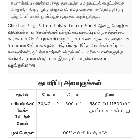
தயாரிக்கப்படுகின்றன, இது தடையற்ற மெருகூட்டல் விருப்பத்தை
அனுமதிக்கிறது. இது நிறுவல் செயல்முறையை எளிதாக்குகிறது
மற்றும் பார்வைக்கு ஈர்க்கும் முடிவை வழங்குகிறது.
ClickLoc Plug-Pattern Polycarbonate Sheet ஆனது அவற்றின்
விதிவிலக்கான செயல்திறன் மற்றும் வடிவமைப்பு பன்முகத்தன்மை
காரணமாக வெளிப்புறங்கள் மற்றும் முகப்புகளை உருவாக்குவதற்கான
பிரபலமான தேர்வாக உருவெடுத்துள்ளது. இந்த பேனல்கள் கட்டிடக்
கலைஞர்கள், ஒப்பந்ததாரர்கள் மற்றும் கட்டிட உரிமையாளர்களுக்கு
கவர்ச்சிகரமான விருப்பமாக இருக்கும் பல நன்மைகளை
வழங்குகின்றன.
தயாரிப்பு அளவுருக்கள்
உருப்படி
மோசம்
அகலம்
நீளம்
பாலிகார்பனேட்
30/40 மாம்
500 மாம்
5800 மிமீ 11800 மிமீ
பிளக்-
தனிப்பயனாக்கப்பட்டது
பேட்டர்ன்
பேனல்
மூலப்பொருள்
100% கன்னி பேயர்/ சபிக்