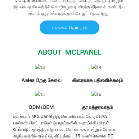
MCLpanel பாலிகார்பனேட் உற்பத்தி, வெட்டு, தொகுப்பு மற்றும்
நிறுவல் ஆகியவற்றில் தொழில்முறை. சிறந்த தீர்வைக் கண்டறிய
எங்கள் குழு உங்களுக்கு எப்போதும் உதவுகிறது.
எங்களை தொடர்புக
ABOUT MCLPANEL
Aales பிறகு சேவை
விரைவாக பதிலளிக்கவும்
ODM/OEM
தர உத்தரவாதம்
ஷாங்காய் MCLpanel நியூ மெட்டீரியல்ஸ் கோ., லிமிடெட்.
பாலிகார்பனேட் பாலிமர் பொருட்களின் ஆராய்ச்சி மற்றும்
மேம்பாடு, உற்பத்தி, விற்பனை, செயலாக்கம் மற்றும் சேவை
ஆகியவற்றில் ஈடுபட்டு, கிட்டத்தட்ட 15 ஆண்டுகளாக PC