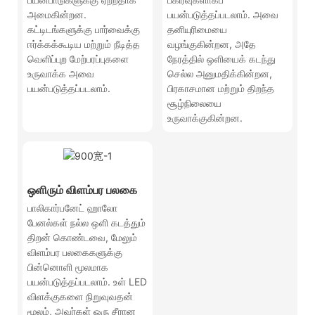
அமைகின்றன.
பயன்படுத்தப்படலாம். அவை
கட்டிடங்களுக்கு பார்வைக்கு
தனியுரிமையை
ஈர்க்கக்கூடிய மற்றும் நீடித்த
வழங்குகின்றன, அதே
வெளிப்புற மேற்பரப்புகளை
நேரத்தில் ஒளியைக் கடந்து
உருவாக்க அவை
செல்ல அனுமதிக்கின்றன,
பயன்படுத்தப்படலாம்.
பிரகாசமான மற்றும் திறந்த
சூழ்நிலையை
உருவாக்குகின்றன.
ஒளிரும் விளம்பர பலகை
பாலிகார்பனேட் ஹாலோ
பேனல்கள் நல்ல ஒளி கடத்தும்
திறன் கொண்டவை, மேலும்
விளம்பர பலகைகளுக்கு
பின்னொளி மூலமாக
பயன்படுத்தப்படலாம். உள் LED
விளக்குகளை நிறுவுவதன்
மூலம், அவர்கள் ஒரு சீரான