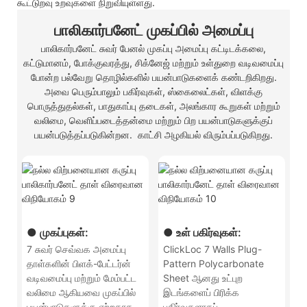
கூட்டுறவு உறவுகளை நிறுவியுள்ளது.
பாலிகார்பனேட் முகப்பில் அமைப்பு
பாலிகார்பனேட் சுவர் பேனல் முகப்பு அமைப்பு கட்டிடக்கலை,
கட்டுமானம், போக்குவரத்து, சிக்னேஜ் மற்றும் உள்துறை வடிவமைப்பு
போன்ற பல்வேறு தொழில்களில் பயன்பாடுகளைக் கண்டறிகிறது.
அவை பெரும்பாலும் பகிர்வுகள், ஸ்கைலைட்கள், விளக்கு
பொருத்துதல்கள், பாதுகாப்பு தடைகள், அலங்கார கூறுகள் மற்றும்
வலிமை, வெளிப்படைத்தன்மை மற்றும் பிற பயன்பாடுகளுக்குப்
பயன்படுத்தப்படுகின்றன. காட்சி அழகியல் விரும்பப்படுகிறது.
● முகப்புகள்:
● உள் பகிர்வுகள்:
7 சுவர் செவ்வக அமைப்பு
ClickLoc 7 Walls Plug-
தாள்களின் பிளக்-பேட்டர்ன்
Pattern Polycarbonate
வடிவமைப்பு மற்றும் மேம்பட்ட
Sheet ஆனது உட்புற
வலிமை ஆகியவை முகப்பில்
இடங்களைப் பிரிக்க
பயன்பாடுகளுக்கு ஏற்றதாக
பகிர்வுகளாகப்