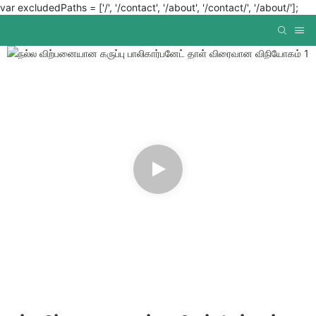
var excludedPaths = ['/', '/contact', '/about', '/contact/', '/about/'];