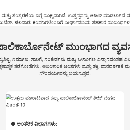
ಮತ್ತು ಸಂಸ್ಕರಣೆಯ ಬಗ್ಗೆ ಸೂಕ್ಷ್ಮವಾಗಿದೆ. ಉತ್ಪನ್ನವನ್ನು ಆಡಿಟ್ ಮಾಡಲಾಗಿದೆ 
ಲಿಮಿಟೆಡ್. ಹಲವಾರು ಕಂಪನಿಗಳೊಂದಿಗೆ ದೀರ್ಘಾವಧಿಯ ಸಹಕಾರ ಸಂಬಂಧಗಳನ್ನು 
ಪಾಲಿಕಾರ್ಬೊನೇಟ್ ಮುಂಭಾಗದ ವ್ಯವಸ್ಥ
ಪ, ನಿರ್ಮಾಣ, ಸಾರಿಗೆ, ಸಂಕೇತಗಳು ಮತ್ತು ಒಳಾಂಗಣ ವಿನ್ಯಾಸದಂತಹ ವಿವಿಧ ಕೈಗಾ
, ರಕ್ಷಣಾತ್ಮಕ ತಡೆಗೋಡೆಗಳು, ಅಲಂಕಾರಿಕ ಅಂಶಗಳು ಮತ್ತು ಶಕ್ತಿ, ಪಾರದರ್ಶಕತೆ
ಸೌಂದರ್ಯವನ್ನು ಬಯಸುತ್ತದೆ.
● ಆಂತರಿಕ ವಿಭಾಗಗಳು: