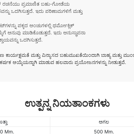
 ರಚನೆಯು ಪ್ರಮಾಣಿತ ಬಹು-ಗೋಡೆಯ
ಿತವನ್ನು ಒದಗಿಸುತ್ತದೆ. ಇದು ಪರಿಣಾಮಗಳಿಗೆ ಮತ್ತು
ಟ್‌ಗಳನ್ನು ಪಕ್ಕದ ಅಂಚುಗಳಲ್ಲಿ ಥರ್ಮೋಕ್ಲಿಕ್
್ಕೆಗೆ ಅನುವು ಮಾಡಿಕೊಡುತ್ತದೆ. ಇದು ಅನುಸ್ಥಾಪನಾ
್ತಾಯವನ್ನು ಒದಗಿಸುತ್ತದೆ.
ಧಾರಣ ಕಾರ್ಯಕ್ಷಮತೆ ಮತ್ತು ವಿನ್ಯಾಸದ ಬಹುಮುಖತೆಯಿಂದಾಗಿ ಬಾಹ್ಯ ಮತ್ತು ಮು
ರಿಗೆ ಆಕರ್ಷಕ ಆಯ್ಕೆಯನ್ನಾಗಿ ಮಾಡುವ ಹಲವಾರು ಪ್ರಯೋಜನಗಳನ್ನು ನೀಡುತ್ತವೆ.
ಉತ್ಪನ್ನ ನಿಯತಾಂಕಗಳು
ತ್ತಾ
ಅಗಲ
40 Mm.
500 Mm.