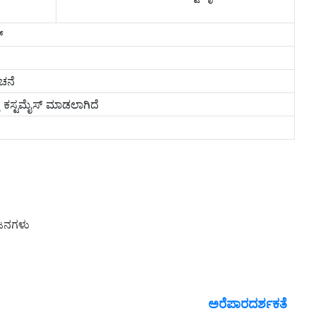
್
ಚನೆ
ು ಕಸ್ಟಮೈಸ್ ಮಾಡಲಾಗಿದೆ
ೋಜನಗಳು
ಅರೆಪಾರದರ್ಶಕತೆ