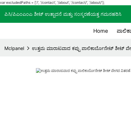
var excludedPaths = ['/', '/contact', '/about', '/contact/', '/about/'];
ಪಿಸಿ/ಪಿಎಂಎಂಎ ಶೀಟ್ ಉತ್ಪಾದನೆ ಮತ್ತು ಸಂಸ್ಕರಣೆಯತ್ತ ಗಮನಹರ
Home
ಪಾಲಿಕಾ
Mclpanel
ಉತ್ತಮ ಮಾರಾಟವಾದ ಕಪ್ಪು ಪಾಲಿಕಾರ್ಬೊನೇಟ್ ಶೀಟ್ ವ