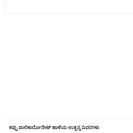
ಕಪ್ಪು ಪಾಲಿಕಾರ್ಬೊನೇಟ್ ಹಾಳೆಯ ಉತ್ಪನ್ನ ವಿವರಗಳು