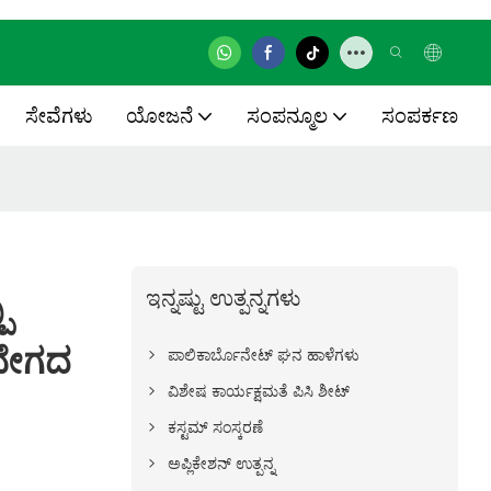
ಸೇವೆಗಳು
ಯೋಜನೆ
ಸಂಪನ್ಮೂಲ
ಸಂಪರ್ಕಣ
ಇನ್ನಷ್ಟು ಉತ್ಪನ್ನಗಳು
ು
 ವೇಗದ
ಪಾಲಿಕಾರ್ಬೊನೇಟ್ ಘನ ಹಾಳೆಗಳು
ವಿಶೇಷ ಕಾರ್ಯಕ್ಷಮತೆ ಪಿಸಿ ಶೀಟ್
ಕಸ್ಟಮ್ ಸಂಸ್ಕರಣೆ
ಅಪ್ಲಿಕೇಶನ್ ಉತ್ಪನ್ನ