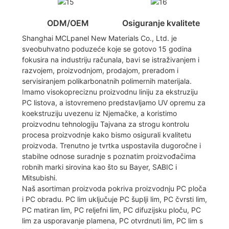
ODM/OEM
Osiguranje kvalitete
Shanghai MCLpanel New Materials Co., Ltd. je
sveobuhvatno poduzeće koje se gotovo 15 godina
fokusira na industriju računala, bavi se istraživanjem i
razvojem, proizvodnjom, prodajom, preradom i
servisiranjem polikarbonatnih polimernih materijala.
Imamo visokopreciznu proizvodnu liniju za ekstruziju
PC listova, a istovremeno predstavljamo UV opremu za
koekstruziju uvezenu iz Njemačke, a koristimo
proizvodnu tehnologiju Tajvana za strogu kontrolu
procesa proizvodnje kako bismo osigurali kvalitetu
proizvoda. Trenutno je tvrtka uspostavila dugoročne i
stabilne odnose suradnje s poznatim proizvođačima
robnih marki sirovina kao što su Bayer, SABIC i
Mitsubishi.
Naš asortiman proizvoda pokriva proizvodnju PC ploča
i PC obradu. PC lim uključuje PC šuplji lim, PC čvrsti lim,
PC matiran lim, PC reljefni lim, PC difuzijsku ploču, PC
lim za usporavanje plamena, PC otvrdnuti lim, PC lim s