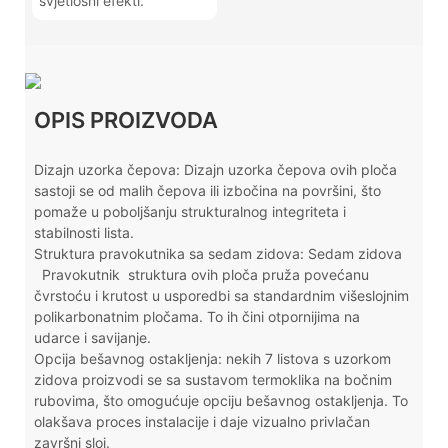
svjetlosni efekti.
OPIS PROIZVODA
Dizajn uzorka čepova: Dizajn uzorka čepova ovih ploča
sastoji se od malih čepova ili izbočina na površini, što
pomaže u poboljšanju strukturalnog integriteta i
stabilnosti lista.
Struktura pravokutnika sa sedam zidova: Sedam zidova
Pravokutnik
struktura ovih ploča pruža povećanu
čvrstoću i krutost u usporedbi sa standardnim višeslojnim
polikarbonatnim pločama. To ih čini otpornijima na
udarce i savijanje.
Opcija bešavnog ostakljenja: nekih 7 listova s ​​uzorkom
zidova proizvodi se sa sustavom termoklika na bočnim
rubovima, što omogućuje opciju bešavnog ostakljenja. To
olakšava proces instalacije i daje vizualno privlačan
završni sloj.