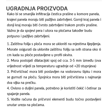
UGRADNJA PROIZVODA
Kako bi se smanjila infiltracija čestica prašine u komore panela,
krajevi panela moraju biti pažljivo zabrtvljeni. Gornji kraj panela i
donji kraj moraju biti čvrsto zabrtvljeni trakom protiv prašine.
Važno je da spojevi pera i utora na pločama također budu
potpuno i pažljivo zabrtvljeni.
1. Zaštitna folija s ploča mora se ukloniti na mjestima lijepljenja.
Morate osigurati da uklonite zaštitnu foliju sa svih strana oko 6
cm kada su ploče postavljene u profil okvira.
2. Mora postojati dilatacijski spoj od cca. 3-5 mm između (ova
vrijednost vrijedi za temperaturu ugradnje od +20 stupnjeva)
3. Pričvršćivač mora biti postavljen na vodoravnu šipku i mora
se gurnuti na ploču. Spojnica mora biti pričvršćena s najmanje
dva vijka na prečku.
4. Ovisno o duljini panela, potrebno je koristiti čekić i četinar za
spajanje panela.
5. Vodite računa da pričvrsni elementi budu točno postavljeni
unutar ureza na pločama.