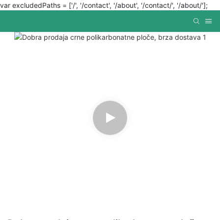
var excludedPaths = ['/', '/contact', '/about', '/contact/', '/about/'];