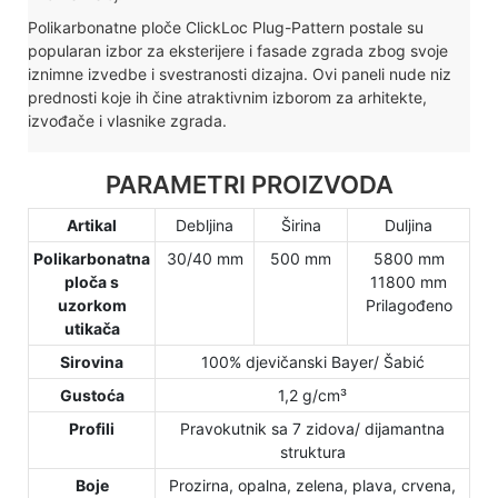
Polikarbonatne ploče ClickLoc Plug-Pattern postale su
popularan izbor za eksterijere i fasade zgrada zbog svoje
iznimne izvedbe i svestranosti dizajna. Ovi paneli nude niz
prednosti koje ih čine atraktivnim izborom za arhitekte,
izvođače i vlasnike zgrada.
PARAMETRI PROIZVODA
Artikal
Debljina
Širina
Duljina
Polikarbonatna
30/40 mm
500 mm
5800 mm
ploča s
11800 mm
uzorkom
Prilagođeno
utikača
Sirovina
100% djevičanski Bayer/ Šabić
Gustoća
1,2 g/cm³
Profili
Pravokutnik sa 7 zidova/ dijamantna
struktura
Boje
Prozirna, opalna, zelena, plava, crvena,