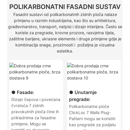
POLIKARBONATNI FASADNI SUSTAV
Fasadni sustavi od polikarbonatnih zidnih ploča nalaze
primjenu u raznim industrijama, kao što su arhitektura,
građevinarstvo, transport, natpisi i dizajn interijera. Često se
koriste za pregrade, krovne prozore, rasvjetna tijela,
zaštitne barijere, ukrasne elemente i druge primjene gdje je
kombinacija snage, prozirnosti i poželjna je vizualna
estetika.
● Fasade:
● Unutarnje
pregrade:
Dizajn čepova i povećana
čvrstoća 7 zidnih
Polikarbonatne ploče
pravokutnih ploča čine ih
ClickLoc 7 Walls Plug-
prikladnima za fasadne
Pattern mogu se koristiti
primjene. Mogu se
kao pregrade za podjelu
koristiti za stvaranje