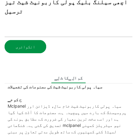
اچھی سیلنگ بلیک پولی کاربونیٹ شیٹ تیز
ترسیل
انکوائری
▁کم ال ▁کا ٹ ل
سیاہ پولی کاربونیٹ شیٹ کی مصنوعات کی تفصیلات
▁ح کو م
Mclpanel سیاہ پولی کاربونیٹ شیٹ خام مال، ڈیزائن اور
پروسیسنگ کے بارے میں پیچیدہ ہے. مصنوعات کا آڈٹ کیا گیا
ہے اور اسے سخت ترین معیار کی ضرورت کے مطابق ہونے کی
تصدیق کی گئی ہے۔ شنگھائی mclpanel نیو میٹریلز کمپنی
لمیٹڈ کئی کمپنیوں کے ساتھ طویل مدتی تعاون پر مبنی