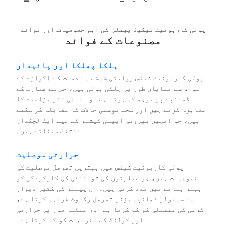
پولی کاربونیٹ فیکیڈ پینلز کی اہم خصوصیات اور فوائد
مصنوعات کے فوائد
ہلکا پھلکا اور پائیدار
پولی کاربونیٹ شیٹس روایتی شیشے یا دھات کے اگواڑے کے
مواد سے نمایاں طور پر ہلکی ہوتی ہیں، جس سے عمارت کے
ڈھانچے پر بوجھ کم ہوتا ہے۔ وہ اعلی اثر مزاحمت کا
مظاہرہ کرتے ہیں اور سخت موسمی حالات کا مقابلہ کر سکتے
ہیں، جو انہیں بیرونی ایپلی کیشنز کے لیے ایک لچکدار
انتخاب بناتے ہیں۔
حرارتی موصلیت
پولی کاربونیٹ شیٹس میں بہترین تھرمل موصلیت کی
خصوصیات ہیں، جو عمارتوں کی توانائی کی کارکردگی کو
بہتر بنانے میں مدد کرتی ہیں۔ ان پینلز کی کثیر دیوار
یا سیلولر ڈھانچہ مؤثر تھرمل رکاوٹ فراہم کرتا ہے،
گرمی کی منتقلی کو کم کرتا ہے اور ممکنہ طور پر حرارتی
اور کولنگ کے اخراجات کو کم کرتا ہے۔