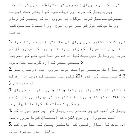
کرنے کے لیے، پینل کے سروں کو احتیاط سے سیل کرنا ہوگا
اوپری پینل کے سرے اور نچلے سرے کو اینٹی ڈسٹ ٹیپ سے
مضبوطی سے سیل کرنا ہوگا۔ یہ ضروری ہے کہ پینلز کی زبان
اور نالی کے جوڑ کو بھی پوری طرح اور احتیاط سے سیل کیا
جائے۔
1. ٹیپنگ کے علاقوں میں پینل کی حفاظتی فلم کو ہٹا دیا
جانا چاہئے. اس بات کو یقینی بنانا چاہیے کہ جب پینلز کو
فریم پروفائل میں سیٹ کیا جائے تو حفاظتی فلم کو تقریباً
6 سینٹی میٹر کے ارد گرد سے ہٹا دیں۔
2. تقریباً ایک توسیعی جوائنٹ ہونا ضروری ہے۔ درمیان میں
3-5 ملی میٹر (یہ قدر +20 ڈگری کی تنصیب کے درجہ حرارت کے
لیے درست ہے)
3. فاسٹنر کو افقی بار پر رکھا جانا چاہیے اور اسے پینل
کے خلاف دھکیلنا چاہیے۔ فاسٹنر کو کراس بار پر کم از کم
دو سکرو کے ساتھ طے کیا جانا چاہیے۔
4. پینل کی لمبائی پر منحصر ہے، پینل کو آپس میں جوڑنے کے
لیے ہتھوڑا اور نرم لکڑی کا استعمال کرنا ضروری ہے۔
5. اس بات کا خیال رکھیں کہ فاسٹنر پینل کے نشانوں کے
بالکل اندر موجود ہوں۔