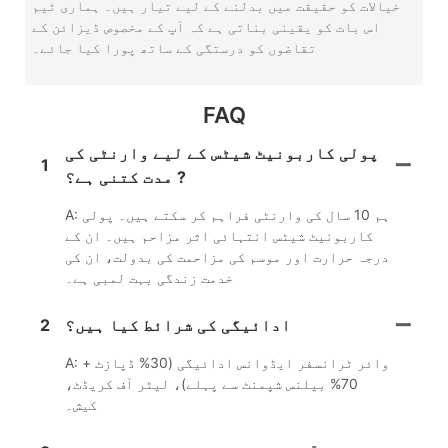
خیالات کو حقیقت میں بدلنے کے لیے تیار ہیں۔ ہماری ٹیم
اس بات کو یقینی بناتی ہے کہ آپ کے مخصوص ڈیزائن کے
تقاضوں کو درستگی کے ساتھ پورا کیا جائے۔
FAQ
پولی کاربونیٹ شیٹس کے لیے وارنٹی کی
1
مدت کتنی ہے؟ ?
A: ہم 10 سال کی وارنٹی فراہم کر سکتے ہیں۔ پولی
کاربونیٹ شیٹس انتہائی اثر مزاحم ہیں۔ ان کے
درجہ حرارت اور موسم کی مزاحمت کی بدولت، ان کی
خدمت زندگی بہت لمبی ہے۔
ادائیگی کی شرائط کیا ہیں؟
2
A: وائر ٹرانسفر ایڈوانس ادائیگی (30% ڈپازٹ +
70% بیلنس شپمنٹ سے پہلے)، لیٹر آف کریڈٹ،
کیش۔