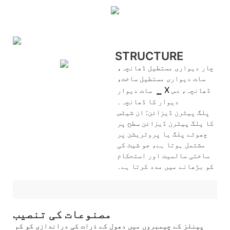
STRUCTURE
چار دیواری مستطیل ڈھانچہ،
سات دیواری مستطیل ساخت،
▁ X
ڈھانچہ، دس
سات دیوار
دیوار کا ڈھانچہ۔
پلگ پیٹرن ڈیزائن: ان شیٹس
کا پلگ پیٹرن ڈیزائن سطح پر
چھوٹے پلگ یا پروٹریشن پر
مشتمل ہوتا ہے، جو شیٹ کی
ساختی سالمیت اور استحکام
کو بڑھانے میں مدد کرتا ہے۔
مصنوعات کی تنصیب
پینلز کے چیمبروں میں دھول کے ذرات کی دراندازی کو کم