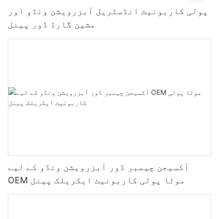
پولی کاربونیٹ انڈسٹریل آبزرویشن ونڈو اور
مشین گارڈ ڈور پینل
آکسیجن چیمبر ڈور آبزرویشن ونڈو کے لیے
OEM موٹا پولی کاربونیٹ ایکریلک پینل