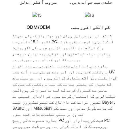
جلدی سے جواب دیں۔
سروس آفٹر اےلز
کوالٹی اشورینس
ODM/OEM
شنگھائی ایم سی ایل پینل نیو میٹریلز کمپنی لمیٹڈ
تقریباً 15 سالوں سے PC انڈسٹری پر توجہ مرکوز کرنے
والا ایک جامع انٹرپرائز ہے، جو پولی کاربونیٹ
پولیمر مواد کی تحقیق اور ترقی، پیداوار، فروخت،
پروسیسنگ اور خدمات میں مصروف ہے۔
ہمارے پاس ایک اعلی صحت سے متعلق پی سی شیٹ اخراج
پروڈکشن لائن ہے، اور اسی وقت جرمنی سے درآمد شدہ UV
کو-ایکسٹروشن آلات متعارف کراتے ہیں، اور ہم مصنوعات
کے معیار کو یقینی بنانے کے لیے پروڈکشن کے عمل کو
سختی سے کنٹرول کرنے کے لیے تائیوان کی پروڈکشن
ٹیکنالوجی کا استعمال کرتے ہیں۔ فی الحال، کمپنی نے
مشہور برانڈ کے خام مال کے مینوفیکچررز جیسے Bayer،
SABIC اور Mitsubishi کے ساتھ طویل مدتی اور مستحکم
تعاون پر مبنی تعلقات قائم کیے ہیں۔
ہماری مصنوعات کی رینج PC شیٹ کی پیداوار اور PC
پروسیسنگ کا احاطہ کرتی ہے۔ پی سی شیٹ میں پی سی