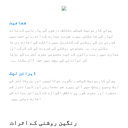
شفافیت
پولی کاربونیٹ شیٹس مختلف درجوں کی پارباسی کے ساتھ
تیار کی جا سکتی ہیں، جس سے عمارت کے اندرونی حصے میں
قدرتی دن کی روشنی کے کنٹرول میں داخلے کی اجازت دی جا
سکتی ہے۔ یہ مصنوعی روشنی کی ضرورت کو کم کرکے اور
عمارت میں رہنے والوں کے لیے مجموعی بصری تجربے کو بڑھا
کر توانائی کی بچت میں حصہ ڈال سکتا ہے۔
ڈیزائن لچک
پولی کاربونیٹ شیٹس رنگوں، موٹائیوں اور پروفائلز کی
ایک وسیع رینج میں آتی ہیں، جو معماروں اور ڈیزائنرز کو
منفرد اور بصری طور پر دلکش اگواڑے کے ڈیزائن بنانے کی
اجازت دیتی ہیں۔
رنگین روشنی کے اثرات