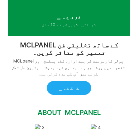
▁ ذر ی ع ہ
کوالٹی اشورینس کے 10 سال
MCLPANEL کے ساتھ تخلیقی فن
تعمیر کو متاثر کریں۔
MCLpanel پولی کاربونیٹ کی پیداوار، کٹ، پیکیج اور
تنصیب میں پیشہ ور ہے۔ ہماری ٹیم ہمیشہ بہترین حل تلاش
کرنے میں آپ کی مدد کرتی ہے۔
▁ ٹ اک ٹ س
ABOUT MCLPANEL