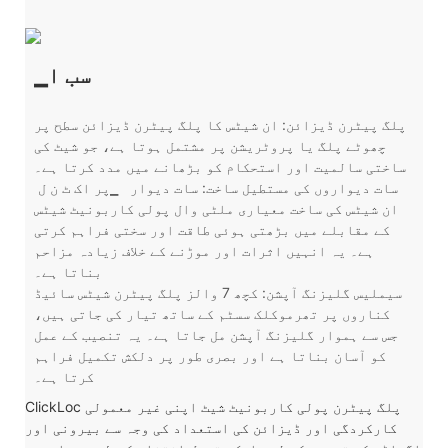
▁سب ا
پلگ پیٹرن ڈیزائن: ان شیٹس کا پلگ پیٹرن ڈیزائن سطح پر
چھوٹے پلگ یا پروٹریشن پر مشتمل ہوتا ہے، جو شیٹ کی
ساختی سالمیت اور استحکام کو بڑھانے میں مدد کرتا ہے۔
سات دیواروں کی مستطیل ساخت: سات دیوار
▁پر اک ٹ ن ل
ان شیٹس کی ساخت معیاری ملٹی وال پولی کاربونیٹ شیٹس
کے مقابلے میں بڑھتی ہوئی طاقت اور سختی فراہم کرتی
ہے۔ یہ انہیں اثرات اور موڑنے کے خلاف زیادہ مزاحم
بناتا ہے۔
سیملیس گلیزنگ آپشن: کچھ 7 والز پلگ پیٹرن شیٹس سائیڈ
کناروں پر تھرموکلک سسٹم کے ساتھ تیار کی جاتی ہیں،
جس سے ہموار گلیزنگ آپشن مل جاتا ہے۔ یہ تنصیب کے عمل
کو آسان بناتا ہے اور بصری طور پر دلکش تکمیل فراہم
کرتا ہے۔
ClickLoc پلگ پیٹرن پولی کاربونیٹ شیٹ اپنی غیر معمولی
کارکردگی اور ڈیزائن کی استعداد کی وجہ سے بیرونی اور