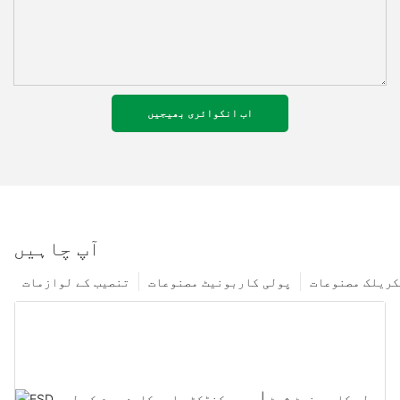
اب انکوائری بھیجیں
آپ چاہیں
کریلک مصنوعات
پولی کاربونیٹ مصنوعات
تنصیب کے لوازمات