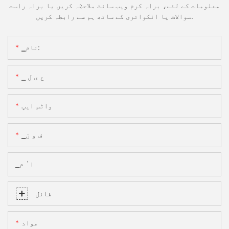
معلومات کے لئے، براہ کرم ویب سائٹ ملاحظہ کریں یا براہ راست
سوالات یا انکوائری کے ساتھ ہم سے رابطہ کریں.
▁نام:
▁ ع ی ل
واٹس ایپ
▁ف و ن
▁ا ُ م
فائل
مواد