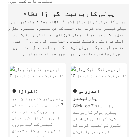
تعلقات قائم کیے ہیں۔
پولی کاربونیٹ اگواڑا نظام
پولی کاربونیٹ وال پینل اگواڑا نظام مختلف صنعتوں میں
ایپلی کیشنز تلاش کرتا ہے، جیسے کہ فن تعمیر، تعمیر، نقل و
حمل، اشارے، اور اندرونی ڈیزائن۔ وہ اکثر پارٹیشنز،
اسکائی لائٹس، لائٹنگ فکسچر، حفاظتی رکاوٹوں، آرائشی
عناصر اور دیگر ایپلی کیشنز کے لیے استعمال ہوتے ہیں
جہاں طاقت، شفافیت، اور بصری جمالیات مطلوب ہے۔
● اندرونی
● اگواڑا:
پارٹیشنز:
پلگ پیٹرن کا ڈیزائن اور
7 دیواری مستطیل ساخت کی
ClickLoc 7 والز پلگ
چادروں کی بہتر طاقت
پیٹرن پولی کاربونیٹ
انہیں اگواڑے کی ایپلی
شیٹ کو اندرونی خالی
کیشنز کے لیے موزوں
جگہوں کو تقسیم کرنے کے
بناتی ہے۔ ان کا استعمال
لیے بطور پارٹیشن
عمارتوں کے لیے بصری طور