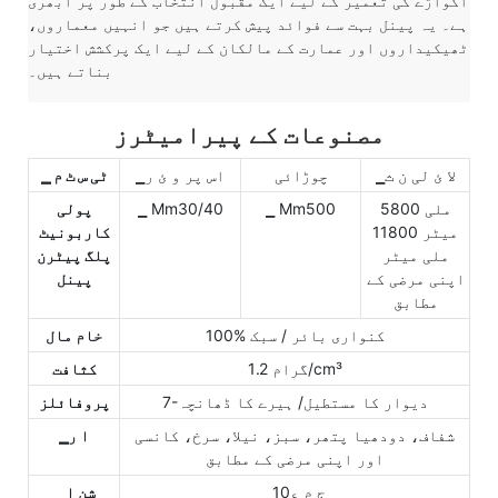
اگواڑے کی تعمیر کے لیے ایک مقبول انتخاب کے طور پر ابھری
ہے۔ یہ پینل بہت سے فوائد پیش کرتے ہیں جو انہیں معماروں،
ٹھیکیداروں اور عمارت کے مالکان کے لیے ایک پرکشش اختیار
بناتے ہیں۔
مصنوعات کے پیرامیٹرز
▁لا ئ لی ن ث
چوڑائی
▁اس پر و ئ ر
▁ ٹی س ٹ م
5800 ملی
▁ Mm500
▁ Mm30/40
پولی
میٹر 11800
کاربونیٹ
ملی میٹر
پلگ پیٹرن
اپنی مرضی کے
پینل
مطابق
100% کنواری بائر / سبک
خام مال
1.2 گرام/cm³
کثافت
7-دیوار کا مستطیل/ ہیرے کا ڈھانچہ
پروفائلز
شفاف، دودھیا پتھر، سبز، نیلا، سرخ، کانسی
▁ا ر
اور اپنی مرضی کے مطابق
▁ج م ع10
▁ شن ا