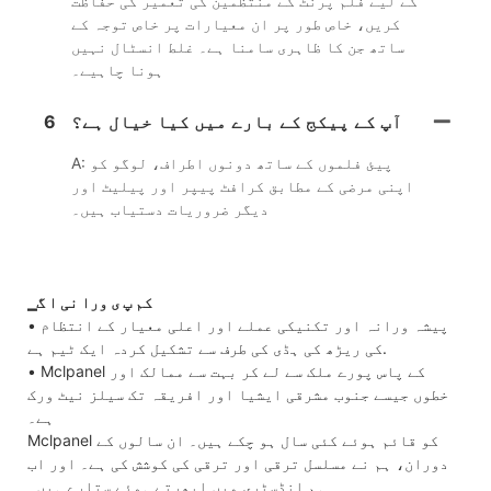
کے لیے فلم پرنٹ کے منتظمین کی تعمیر کی حفاظت
کریں، خاص طور پر ان معیارات پر خاص توجہ کے
ساتھ جن کا ظاہری سامنا ہے۔ غلط انسٹال نہیں
ہونا چاہیے۔
آپ کے پیکج کے بارے میں کیا خیال ہے؟
6
A: پیئ فلموں کے ساتھ دونوں اطراف، لوگو کو
اپنی مرضی کے مطابق کرافٹ پیپر اور پیلیٹ اور
دیگر ضروریات دستیاب ہیں۔
▁کم پ ی ورا نی ا گ
• پیشہ ورانہ اور تکنیکی عملے اور اعلی معیار کے انتظام
کی ریڑھ کی ہڈی کی طرف سے تشکیل کردہ ایک ٹیم ہے.
• Mclpanel کے پاس پورے ملک سے لے کر بہت سے ممالک اور
خطوں جیسے جنوب مشرقی ایشیا اور افریقہ تک سیلز نیٹ ورک
ہے۔
Mclpanel کو قائم ہوئے کئی سال ہو چکے ہیں۔ ان سالوں کے
دوران، ہم نے مسلسل ترقی اور ترقی کی کوشش کی ہے۔ اور اب
ہم انڈسٹری میں ابھرتے ہوئے ستارے ہیں۔