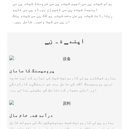
ہولو شیٹ، پی سی ٹھوس شیٹ، پی سی فروسٹڈ شیٹ، پی سی
ایمبسڈ شیٹ، پی سی ڈفیوژن بورڈ، پی سی فلیم
ریٹارڈنٹ شیٹ، پی سی سخت شیٹ، یو لاک پی سی شیٹ، پلگ
ان پی سی شیٹ وغیرہ شامل ہیں۔
▁اپنے ▁ ذ ہ ن
پروسیسنگ کا سامان
ہماری فیکٹری پولی کاربونیٹ شیٹ کی تیاری کے لیے جدید
ترین پروسیسنگ آلات کی حامل ہے، جو درستگی، کارکردگی
اور اعلیٰ معیار کے نتائج کو یقینی بناتی ہے۔
درآمد شدہ خام مال
ہماری پولی کاربونیٹ شیٹ مینوفیکچرنگ کی سہولت قابل
اعتماد بین الاقوامی سپلائرز سے اعلیٰ معیار کا خام مال