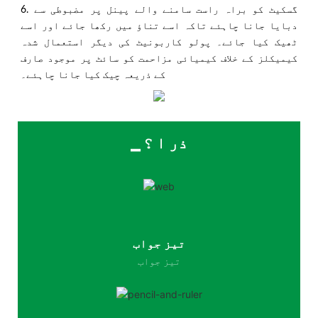
6. گسکیٹ کو براہ راست سامنے والے پینل پر مضبوطی سے
دبایا جانا چاہئے تاکہ اسے تناؤ میں رکھا جائے اور اسے
ٹھیک کیا جائے۔ پولو کاربونیٹ کی دیگر استعمال شدہ
کیمیکلز کے خلاف کیمیائی مزاحمت کو سائٹ پر موجود صارف
کے ذریعہ چیک کیا جانا چاہئے۔
▁ ذر ا ؟
تیز جواب
تیز جواب