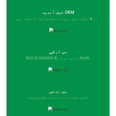
خوش آمدید OEM
▁ا ر & لوگو اپنی مرضی کے مطابق کیا جا سکتا ہے.
▁سی ار ش
BSCI & ISO9001 & آئی ایس او، RoHS.
▁پی ری س
اعلی معیار کے ساتھ مسابقتی قیمت۔