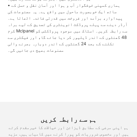
• ہماری کمپنی خوشگوار آب و ہوا اور آسان نقل و حمل کے
ساتھ ایک خوبصورت ماحول میں واقع ہے۔ یہ مصنوعات کی
پیداوار، برآمد اور فروخت میں قدرتی فائدہ اٹھاتا ہے۔
آرڈر دینے سے پہلے پروڈکٹ انوینٹری کی تصدیق کے لیے براہ
کرم Mclpanel سے رابطہ کریں۔ اسٹاک میں موجود پروڈکٹس کو
48 گھنٹوں کے اندر ڈیلیور کر دیا جائے گا، اور فیکٹری سے
نکلنے کے بعد 24 گھنٹوں کے اندر دوبارہ بھرنے والی
مصنوعات بھیج دی جائیں گی۔
ہم سے رابطہ کریں
ہم اپنی مرضی کے مطابق ڈیزائن اور خیالات کا خیرمقدم کرتے
ہیں اور مخصوص ضروریات کو پورا کرنے میں کامیاب ہیں. مزید