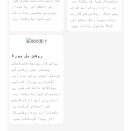
استعمال کیا جا سکتا ہے۔
پر دلکش اور پائیدار
وہ رازداری فراہم کرتے
بیرونی سطحیں بنانے کے
ہیں جبکہ روشنی کو گزرنے
لیے کیا جا سکتا ہے۔
دیتے ہیں، ایک روشن اور
کھلا ماحول بناتے ہیں۔
روشن بل بورڈ
پولی کاربونیٹ کھوکھلی
پینلز میں روشنی کی
ترسیل اچھی ہوتی ہے، اور
اشتہاری بورڈز کے لیے
بیک لائٹ ماخذ کے طور پر
استعمال کیا جا سکتا ہے۔
اندرونی ایل ای ڈی لائٹس
کو انسٹال کرکے، وہ
یکساں اور نرم روشنی کا
اثر پیدا کرسکتے ہیں۔