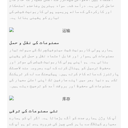
حاصل کرتی ہے۔ درآمد شدہ مواد بہترین وضاحت، استحکام
اور کارکردگی کے ساتھ پریمیم پولی کاربونیٹ شیٹس کی
تیاری کو یقینی بناتا ہے۔
مصنوعات کی نقل و حمل
ہماری پولی کاربونیٹ شیٹ مینوفیکچرنگ کی سہولت تیار
مصنوعات کی ہموار اور قابل اعتماد نقل و حمل کو یقینی
بناتی ہے۔ ہم اپنی پولی کاربونیٹ شیٹس کی موثر اور
محفوظ ترسیل کو ہینڈل کرنے کے لیے بھروسہ مند لاجسٹک
پارٹنرز کے ساتھ کام کرتے ہیں۔ پیکیجنگ سے لے کر ٹریکنگ
تک، ہم دنیا بھر میں اپنے صارفین تک اپنی اعلیٰ معیار کی
مصنوعات کی محفوظ اور بروقت آمد کو ترجیح دیتے ہیں۔
نئی مصنوعات کی ترقی
آپ کا وژن ہماری جدت کو آگے بڑھاتا ہے۔ اگر آپ کو ہمارے
معیاری کیٹلاگ سے باہر کسی چیز کی ضرورت ہے، تو ہم آپ کے