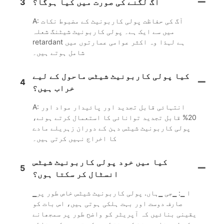
آگ لگنے کی صورت میں کیا ہوگا؟
3
A: آگ کی حفاظت پولی کاربونیٹ کے مضبوط نکات
میں سے ایک ہے۔ پولی کاربونیٹ شیٹنگ شعلہ
retardant ہے لہذا وہ اکثر عوامی عمارتوں میں
شامل ہوتے ہیں۔
کیا پولی کاربونیٹ شیٹس ماحول کے لیے
4
خراب ہیں؟
A: انتہائی قابل تجدید اور پائیدار مواد اور
20% قابل تجدید توانائی کا استعمال کرتے ہوئے،
پولی کاربونیٹ شیٹس دہن کے دوران زہریلے مادے
کا اخراج نہیں کرتی ہیں۔
کیا میں خود پولی کاربونیٹ شیٹس
5
انسٹال کر سکتا ہوں؟
▁ا ▁: ▁جی ▁ہاں. پولی کاربونیٹ شیٹس خاص طور پر
صارف دوست اور بہت ہلکی ہوتی ہیں، اس بات کو
یقینی بنائیں کہ آپریٹر کو واضح طور پر سمجھانے