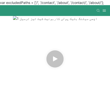
var excludedPaths = ['/', '/contact', '/about', '/contact/', '/about/'];