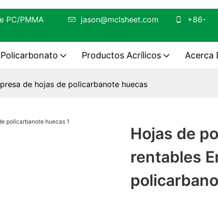
 hoja de PC/PMMA
jason@mclsheet.com
+86-
Policarbonato
Productos Acrílicos
Acerca 
presa de hojas de policarbanote huecas
Hojas de po
rentables E
policarban