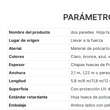
PARÁMETRO
Nombre del producto
dos paredes Hoja hu
Lugar de origen
Llevar a la fuerza
Aterial
Material de policart
Colores
Claro, bronce, azul, 
Espesor
Chapas huecas de P
Anchura
2,1 m, 1,22 m o pers
Longitud
5,8 m/6 m/11,8 m/12
Superficie
Con protección UV de 
Estándar retardante
Hoja hueca de polic
Embalaje
Ambos lados con pelí