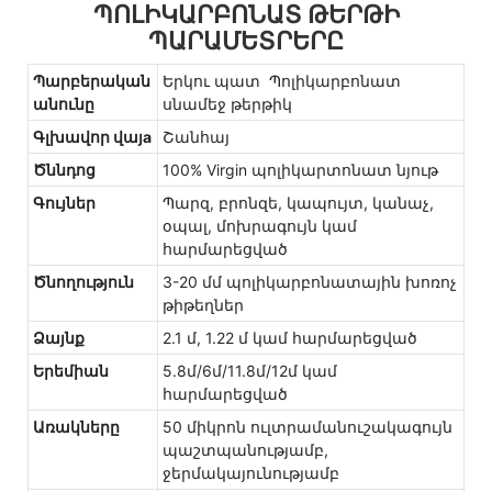
ՊՈԼԻԿԱՐԲՈՆԱՏ ԹԵՐԹԻ
ՊԱՐԱՄԵՏՐԵՐԸ
Պարբերական
Երկու պատ Պոլիկարբոնատ
անունը
սնամեջ թերթիկ
Գլխավոր վայa
Շանհայ
Ծննդոց
100% Virgin պոլիկարտոնատ նյութ
Գույներ
Պարզ, բրոնզե, կապույտ, կանաչ,
օպալ, մոխրագույն կամ
հարմարեցված
Ծնողություն
3-20 մմ պոլիկարբոնատային խոռոչ
թիթեղներ
Ձայնք
2.1 մ, 1.22 մ կամ հարմարեցված
Երեմիան
5.8մ/6մ/11.8մ/12մ կամ
հարմարեցված
Առակները
50 միկրոն ուլտրամանուշակագույն
պաշտպանությամբ,
ջերմակայունությամբ