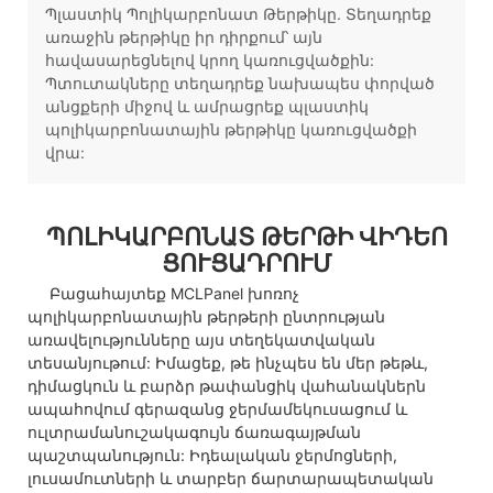
Պլաստիկ Պոլիկարբոնատ Թերթիկը. Տեղադրեք
առաջին թերթիկը իր դիրքում՝ այն
հավասարեցնելով կրող կառուցվածքին:
Պտուտակները տեղադրեք նախապես փորված
անցքերի միջով և ամրացրեք պլաստիկ
պոլիկարբոնատային թերթիկը կառուցվածքի
վրա:
ՊՈԼԻԿԱՐԲՈՆԱՏ ԹԵՐԹԻ ՎԻԴԵՈ
ՑՈՒՑԱԴՐՈՒՄ
Բացահայտեք MCLPanel խոռոչ
պոլիկարբոնատային թերթերի ընտրության
առավելությունները այս տեղեկատվական
տեսանյութում: Իմացեք, թե ինչպես են մեր թեթև,
դիմացկուն և բարձր թափանցիկ վահանակներն
ապահովում գերազանց ջերմամեկուսացում և
ուլտրամանուշակագույն ճառագայթման
պաշտպանություն: Իդեալական ջերմոցների,
լուսամուտների և տարբեր ճարտարապետական ​​