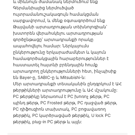
և միևնույն ժամանակ ներմուծում ենք
Գերմանիայից ներմուծված
ուլտրամանուշակագույն համակցման
սարքավորում, և մենք օգտագործում ենք
Թայվանի արտադրության տեխնոլոգիան՝
խստորեն վերահսկելու արտադրության
գործընթացը՝ արտադրանքի որակը
ապահովելու համար: Ներկայումս
ընկերությունը երկարաժամկետ և կայուն
համագործակցային հարաբերություններ է
հաստատել հայտնի բրենդային հումք
արտադրող ընկերությունների հետ, ինչպիսիք
են Bayer-ը, SABIC-ը և Mitsubishi-ն:
Մեր արտադրանքի տեսականին ընդգրկում է ԱՀ
թերթիկների արտադրությունը և ԱՀ մշակումը:
PC թերթիկը ներառում է PC խոռոչ թերթ, PC
պինդ թերթ, PC Frosted թերթ, PC դաջված թերթ,
PC դիֆուզիոն տախտակ, PC բոցավառող
թերթիկ, PC կարծրացված թերթիկ, U lock PC
թերթիկ, plug-in PC թերթ և այլն: