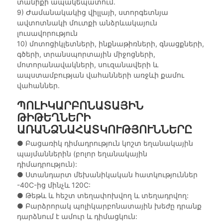
տանիքի ապակեպատում.
9) Ժամանակակից վիլլայի, ստորգետնյա
ավտոտնակի մուտքի անձրևակայուն
լուսավորություն
10) մոտոցիկլետների, ինքնաթիռների, գնացքների,
գծերի, տրանսպորտային միջոցների,
մոտորանավակների, սուզանավերի և
ապստամբության վահանների առջևի քամու
վահաններ.
ՊՈԼԻԿԱՐԲՈՆԱՏԱՅԻՆ
ԹԻԹԵՂՆԵՐԻ
ԱՌԱՆՁՆԱՀԱՏԿՈՒԹՅՈՒՆՆԵՐԸ
● Բացառիկ դիմադրություն կոշտ եղանակային
պայմաններին (բոլոր եղանակային
դիմադրություն):
●
Ստանդարտ մեխանիկական հատկություններ
-40C-ից մինչև 120C:
●
Թեթև և հեշտ տեղափոխվող և տեղադրվող:
●
Բարձրորակ պոլիկարբոնատային խեժը դրանք
դարձնում է ամուր և դիմացկուն: