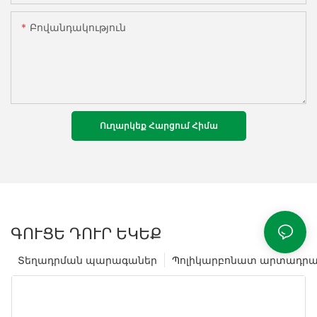
Բովանդակություն
Ուղարկեք Հարցում Հիմա
ԳՈՒՑԵ ԴՈՒՐ ԵԿԵՔ
Տեղադրման պարագաներ
Պոլիկարբոնատ արտադրա