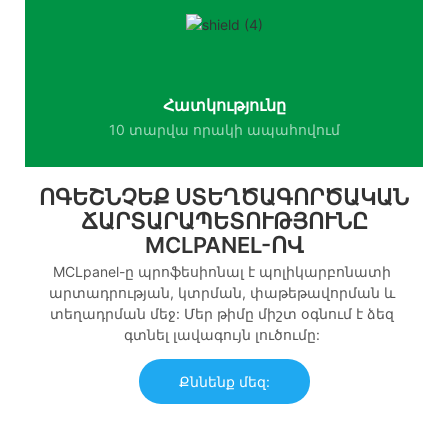
Հատկությունը
10 տարվա որակի ապահովում
ՈԳԵՇՆՉԵՔ ՍՏԵՂԾԱԳՈՐԾԱԿԱՆ
ՃԱՐՏԱՐԱՊԵՏՈՒԹՅՈՒՆԸ
MCLPANEL-ՈՎ
MCLpanel-ը պրոֆեսիոնալ է պոլիկարբոնատի
արտադրության, կտրման, փաթեթավորման և
տեղադրման մեջ: Մեր թիմը միշտ օգնում է ձեզ
գտնել լավագույն լուծումը:
Քննենք մեզ: