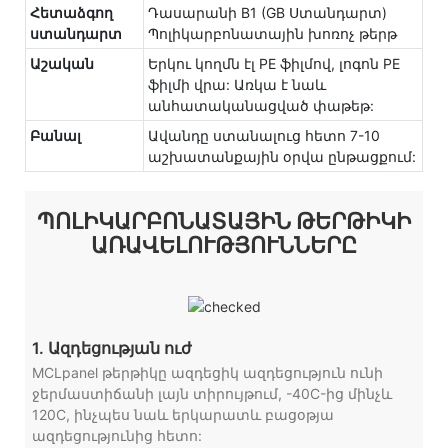
Հետաձգող
Դասարանի B1 (GB Ստանդարտ)
ստանդարտ
Պոլիկարբոնատային խոռոչ թերթ
Աշական
Երկու կողմն էլ PE ֆիլմով, լոգոն PE
ֆիլմի վրա: Առկա է նաև
անհատականացված փաթեթ:
Բանալ
Ավանդը ստանալուց հետո 7-10
աշխատանքային օրվա ընթացքում:
ՊՈԼԻԿԱՐԲՈՆԱՏԱՅԻՆ ԹԵՐԹԻԿԻ
ԱՌԱՎԵԼՈՒԹՅՈՒՆՆԵՐԸ
1. Ազդեցության ուժ
MCLpanel թերթիկը ազդեցիկ ազդեցություն ունի
ջերմաստիճանի լայն տիրույթում, -40C-ից մինչև
120C, ինչպես նաև երկարատև բացօթյա
ազդեցությունից հետո: