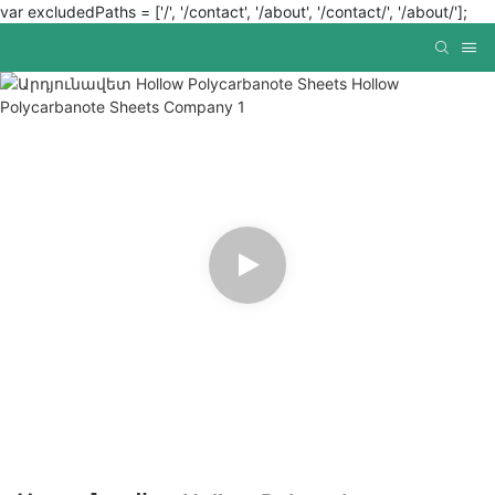
var excludedPaths = ['/', '/contact', '/about', '/contact/', '/about/'];