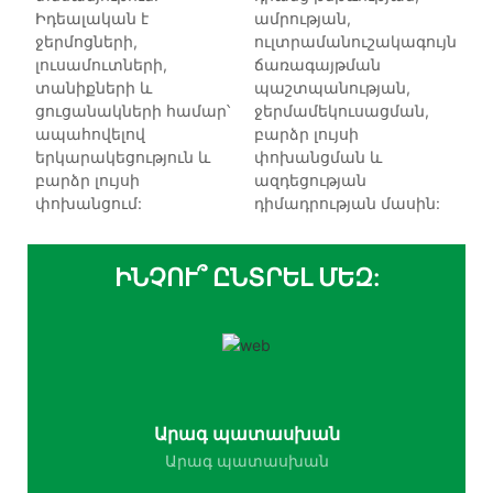
Իդեալական է
ամրության,
ջերմոցների,
ուլտրամանուշակագույն
լուսամուտների,
ճառագայթման
տանիքների և
պաշտպանության,
ցուցանակների համար՝
ջերմամեկուսացման,
ապահովելով
բարձր լույսի
երկարակեցություն և
փոխանցման և
բարձր լույսի
ազդեցության
փոխանցում:
դիմադրության մասին:
ԻՆՉՈՒ՞ ԸՆՏՐԵԼ ՄԵԶ:
Արագ պատասխան
Արագ պատասխան