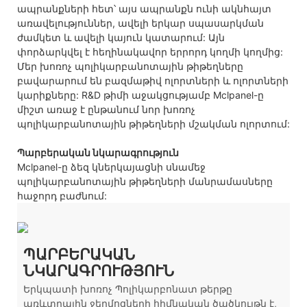
ապրանքների հետ՝ այս ապրանքն ունի ակնհայտ
առավելություններ, ավելի երկար սպասարկման
ժամկետ և ավելի կայուն կատարում: Այն
փորձարկվել է հեղինակավոր երրորդ կողմի կողմից:
Մեր խոռոչ պոլիկարբանոտային թիթեղները
բավարարում են բազմաթիվ ոլորտների և ոլորտների
կարիքները: R&D թիմի աջակցությամբ Mclpanel-ը
միշտ առաջ է ընթանում նոր խոռոչ
պոլիկարբանոտային թիթեղների մշակման ոլորտում:
Պարբերական նկարագրություն
Mclpanel-ը ձեզ կներկայացնի սնամեջ
պոլիկարբանոտային թիթեղների մանրամասները
հաջորդ բաժնում:
ՊԱՐԲԵՐԱԿԱՆ
ՆԿԱՐԱԳՐՈՒԹՅՈՒՆ
Երկպատի խոռոչ Պոլիկարբոնատ թերթը
առևտրային ջերմոցների հիմնական ծածկույթն է,