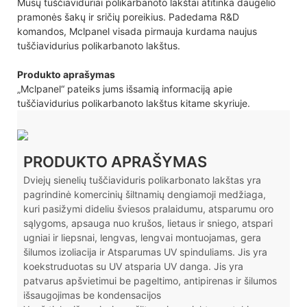
Mūsų tuščiaviduriai polikarbanoto lakštai atitinka daugelio
pramonės šakų ir sričių poreikius. Padedama R&D
komandos, Mclpanel visada pirmauja kurdama naujus
tuščiavidurius polikarbanoto lakštus.
Produkto aprašymas
„Mclpanel“ pateiks jums išsamią informaciją apie
tuščiavidurius polikarbanoto lakštus kitame skyriuje.
PRODUKTO APRAŠYMAS
Dviejų sienelių tuščiaviduris polikarbonato lakštas yra
pagrindinė komercinių šiltnamių dengiamoji medžiaga,
kuri pasižymi dideliu šviesos pralaidumu, atsparumu oro
sąlygoms, apsauga nuo krušos, lietaus ir sniego, atspari
ugniai ir liepsnai, lengvas, lengvai montuojamas, gera
šilumos izoliacija ir Atsparumas UV spinduliams. Jis yra
koekstruduotas su UV atsparia UV danga. Jis yra
patvarus apšvietimui be pageltimo, antipirenas ir šilumos
išsaugojimas be kondensacijos