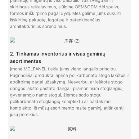
platintojų ir agentų iš viso pasaulio. Atsižvelgdami į
skirtingus reikalavimus, siūlome OEM&ODM dėl spalvų,
formos ir iškirpimo pagal dydį. Mes galime jums sukurti
išskirtinę pakuotę, logotipą ir patenkinančius
architektūrinius sprendimus.
2. Tinkamas inventorius ir visas gaminių
asortimentas
Įmonė MCLPANEL tiekia jums vieno langelio principu.
Pagrindiniai produktai apima polikarbonato stogo lakštus ir
apdirbimą pagal užsakymą. Nesvarbu, ar ieškote stogo
dangos lakšto pastato dangai, pramoniniam stoglangiui,
gyvenamojo namo stogui, žiemos sodo stogui,
polikarbonato stoglangių komplektų ar baldakimo
komplekto, iš mūsų asortimento rasite gaminį, atitinkantį
jūsų poreikius.