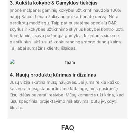
3. Aukšta kokybė & Gamyklos tiekėjas
Įmonė mclpanel gaminių kokybei užtikrinti naudoja 100%
naują Sabic, Lexan žaliavinę polikarbonato dervą. Nėra
perdirbtų medžiagų. Taip pat nustatėme specialų D&R
skyrius ir kokybės užtikrinimo skyrius kokybei kontroliuoti.
Remdamiesi savo pažangia gamykla, klientams siūlome
plastikinius lakštus už konkurencingą stogo dangų kainą.
Tai labai sumažins klientų išlaidas.
4. Naujų produktų kūrimas ir dizainas
Jūsų vizija skatina mūsų naujoves. Jei jums reikia kažko,
kas nėra mūsų standartiniame kataloge, mes pasiruošę
jūsų idėjas paversti realybe. Mūsų komanda užtikrina, kad
jūsų specifiniai projektavimo reikalavimai būtų įvykdyti
tiksliai.
FAQ