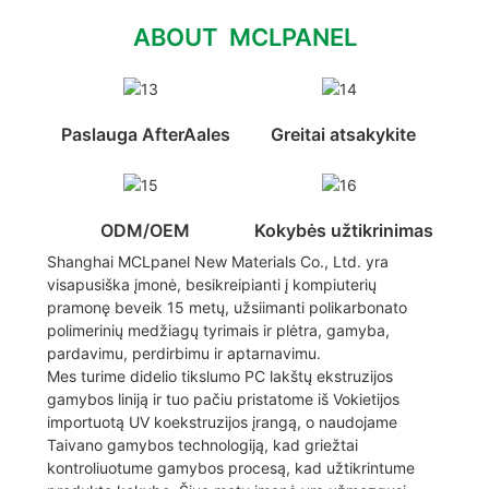
ABOUT MCLPANEL
Paslauga AfterAales
Greitai atsakykite
ODM/OEM
Kokybės užtikrinimas
Shanghai MCLpanel New Materials Co., Ltd. yra
visapusiška įmonė, besikreipianti į kompiuterių
pramonę beveik 15 metų, užsiimanti polikarbonato
polimerinių medžiagų tyrimais ir plėtra, gamyba,
pardavimu, perdirbimu ir aptarnavimu.
Mes turime didelio tikslumo PC lakštų ekstruzijos
gamybos liniją ir tuo pačiu pristatome iš Vokietijos
importuotą UV koekstruzijos įrangą, o naudojame
Taivano gamybos technologiją, kad griežtai
kontroliuotume gamybos procesą, kad užtikrintume