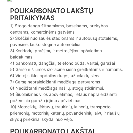
POLIKARBONATO LAKŠTŲ
PRITAIKYMAS
1) Stogo danga šiltnamiams, baseinams, prekybos
centrams, komercinėms gatvėms
2) Skėčiai nuo saulės stadionams ir autobusų stotelėms,
pavėsinė, lauko stoginė automobiliui
3) Koridorių, praėjimų ir metro įėjimų apšvietimo
baldakimas
4) bankomatų dangčiai, telefono būda, vartai, garažai
5) Garso ir šilumos izoliacinė siena greitkeliams ir namams.
6) Vietoj stiklo, apdailos durys, užuolaidų siena
7) Garsą nepraleidžianti medžiaga pertvaroms
8) Nedūžtanti medžiaga našlių, stogų stiklinimui.
9) Šiuolaikinės vilos apšvietimas, lietaus nepraleidžianti
požeminio garažo įėjimo apšvietimas
10) Motociklų, lėktuvų, traukinių, lainerių, transporto
priemonių, motorinių katerių, povandeninių laivų ir riaušių
skydų priekiniai skydai nuo vėjo.
POLIKARBONATO LAKŠTAI