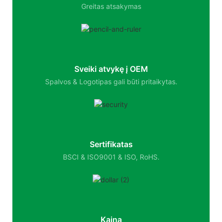
Greitas atsakymas
Sveiki atvykę į OEM
Spalvos & Logotipas gali būti pritaikytas.
Sertifikatas
BSCI & ISO9001 & ISO, RoHS.
Kaina