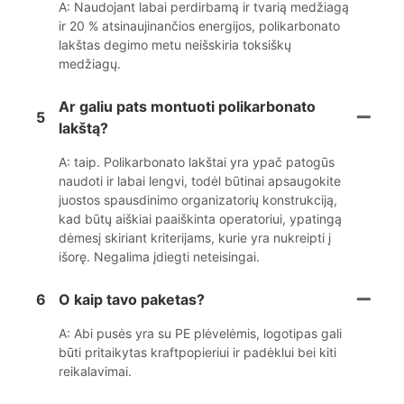
A: Naudojant labai perdirbamą ir tvarią medžiagą
ir 20 % atsinaujinančios energijos, polikarbonato
lakštas degimo metu neišskiria toksiškų
medžiagų.
Ar galiu pats montuoti polikarbonato
5
lakštą?
A: taip. Polikarbonato lakštai yra ypač patogūs
naudoti ir labai lengvi, todėl būtinai apsaugokite
juostos spausdinimo organizatorių konstrukciją,
kad būtų aiškiai paaiškinta operatoriui, ypatingą
dėmesį skiriant kriterijams, kurie yra nukreipti į
išorę. Negalima įdiegti neteisingai.
6
O kaip tavo paketas?
A: Abi pusės yra su PE plėvelėmis, logotipas gali
būti pritaikytas kraftpopieriui ir padėklui bei kiti
reikalavimai.