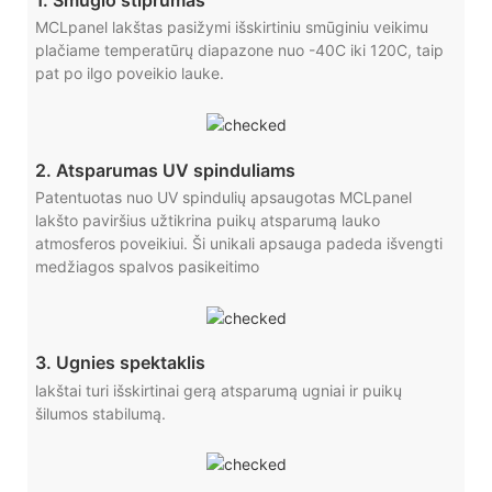
MCLpanel lakštas pasižymi išskirtiniu smūginiu veikimu
plačiame temperatūrų diapazone nuo -40C iki 120C, taip
pat po ilgo poveikio lauke.
2. Atsparumas UV spinduliams
Patentuotas nuo UV spindulių apsaugotas MCLpanel
lakšto paviršius užtikrina puikų atsparumą lauko
atmosferos poveikiui. Ši unikali apsauga padeda išvengti
medžiagos spalvos pasikeitimo
3. Ugnies spektaklis
lakštai turi išskirtinai gerą atsparumą ugniai ir puikų
šilumos stabilumą.