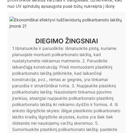
nuo UV spindulių apsaugota pusė būtų nukreipta į išorę
DIEGIMO ŽINGSNIAI
1.Išmatuokite ir paruoškite: išmatuokite plotą, kuriame
planuojate montuoti polikarbonato lakštą, kad
nustatytumėte reikiamus matmenis. 2. Paruoškite
laikančiąją konstrukciją: Prieš montuodami plastikinį
polikarbonato lakštą įsitikinkite, kad laikančioji
konstrukcija, pvz., rėmas ar gegnės, yra tinkamai
paruošta ir struktūriškai tvirta. 3. Nupjaukite plastikinį
polikarbonato lakštą: Naudodami tinkamus pjovimo
įrankius, atsargiai nupjaukite polikarbonato plastikinį
polikarbonato lakštą iki reikiamo dydžio ir formos. 4. Iš
anksto išgręžkite skyles: išilgai plastikinio polikarbonato
lakšto kraštų išgręžkite skylutes, kurios yra šiek tiek
didesnės nei naudojamų varžtų skersmuo. 5.
Sumontuokite plastikinį polikarbonato lakštą: padėkite