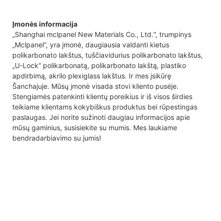
Įmonės informacija
„Shanghai mclpanel New Materials Co., Ltd.“, trumpinys
„Mclpanel“, yra įmonė, daugiausia valdanti kietus
polikarbonato lakštus, tuščiavidurius polikarbonato lakštus,
„U-Lock“ polikarbonatą, polikarbonato lakštą, plastiko
apdirbimą, akrilo plexiglass lakštus. Ir mes įsikūrę
Šanchajuje. Mūsų įmonė visada stovi kliento pusėje.
Stengiamės patenkinti klientų poreikius ir iš visos širdies
teikiame klientams kokybiškus produktus bei rūpestingas
paslaugas. Jei norite sužinoti daugiau informacijos apie
mūsų gaminius, susisiekite su mumis. Mes laukiame
bendradarbiavimo su jumis!