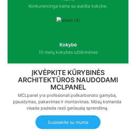
Konkurencinga kaina su aukšta kokybe.
Kokybė
10 metų kokybės užtikrinimas
ĮKVĖPKITE KŪRYBINĖS
ARCHITEKTŪROS NAUDODAMI
MCLPANEL
MCLpanel yra profesionali polikarbonato gamyba,
pjaustymas, pakavimas ir montavimas. Mūsų komanda
visada padeda rasti geriausią sprendimą.
Susisiekite su mumis