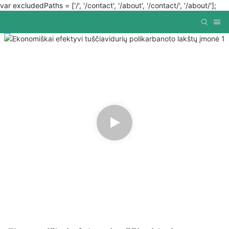
var excludedPaths = ['/', '/contact', '/about', '/contact/', '/about/'];