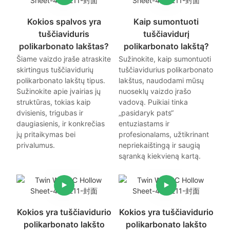
Kokios spalvos yra
Kaip sumontuoti
tuščiaviduris
tuščiavidurį
polikarbonato lakštas?
polikarbonato lakštą?
Šiame vaizdo įraše atraskite
Sužinokite, kaip sumontuoti
skirtingus tuščiavidurių
tuščiavidurius polikarbonato
polikarbonato lakštų tipus.
lakštus, naudodami mūsų
Sužinokite apie įvairias jų
nuoseklų vaizdo įrašo
struktūras, tokias kaip
vadovą. Puikiai tinka
dvisienis, trigubas ir
„pasidaryk pats“
daugiasienis, ir konkrečias
entuziastams ir
jų pritaikymas bei
profesionalams, užtikrinant
privalumus.
nepriekaištingą ir saugią
sąranką kiekvieną kartą.
Kokios yra tuščiavidurio
Kokios yra tuščiavidurio
polikarbonato lakšto
polikarbonato lakšto