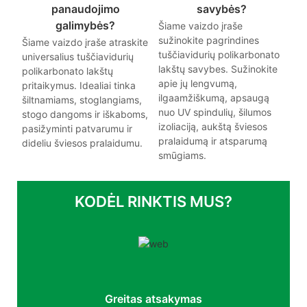
panaudojimo
savybės?
galimybės?
Šiame vaizdo įraše
sužinokite pagrindines
Šiame vaizdo įraše atraskite
tuščiavidurių polikarbonato
universalius tuščiavidurių
lakštų savybes. Sužinokite
polikarbonato lakštų
apie jų lengvumą,
pritaikymus. Idealiai tinka
ilgaamžiškumą, apsaugą
šiltnamiams, stoglangiams,
nuo UV spindulių, šilumos
stogo dangoms ir iškaboms,
izoliaciją, aukštą šviesos
pasižyminti patvarumu ir
pralaidumą ir atsparumą
dideliu šviesos pralaidumu.
smūgiams.
KODĖL RINKTIS MUS?
Greitas atsakymas