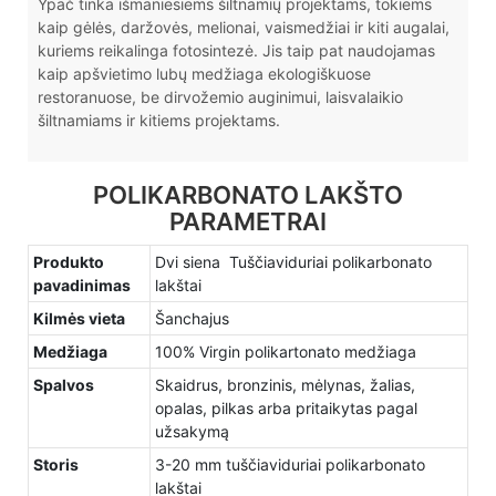
Ypač tinka išmaniesiems šiltnamių projektams, tokiems
kaip gėlės, daržovės, melionai, vaismedžiai ir kiti augalai,
kuriems reikalinga fotosintezė. Jis taip pat naudojamas
kaip apšvietimo lubų medžiaga ekologiškuose
restoranuose, be dirvožemio auginimui, laisvalaikio
šiltnamiams ir kitiems projektams.
POLIKARBONATO LAKŠTO
PARAMETRAI
Produkto
Dvi siena Tuščiaviduriai polikarbonato
pavadinimas
lakštai
Kilmės vieta
Šanchajus
Medžiaga
100% Virgin polikartonato medžiaga
Spalvos
Skaidrus, bronzinis, mėlynas, žalias,
opalas, pilkas arba pritaikytas pagal
užsakymą
Storis
3-20 mm tuščiaviduriai polikarbonato
lakštai