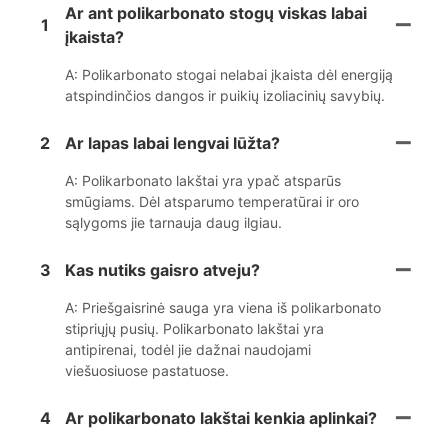
Ar ant polikarbonato stogų viskas labai
1
įkaista?
A: Polikarbonato stogai nelabai įkaista dėl energiją
atspindinčios dangos ir puikių izoliacinių savybių.
2
Ar lapas labai lengvai lūžta?
A: Polikarbonato lakštai yra ypač atsparūs
smūgiams. Dėl atsparumo temperatūrai ir oro
sąlygoms jie tarnauja daug ilgiau.
3
Kas nutiks gaisro atveju?
A: Priešgaisrinė sauga yra viena iš polikarbonato
stipriųjų pusių. Polikarbonato lakštai yra
antipirenai, todėl jie dažnai naudojami
viešuosiuose pastatuose.
4
Ar polikarbonato lakštai kenkia aplinkai?