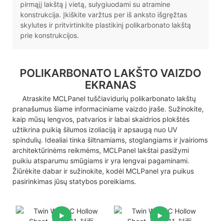
pirmąjį lakštą į vietą, sulygiuodami su atramine
konstrukcija. Įkiškite varžtus per iš anksto išgręžtas
skylutes ir pritvirtinkite plastikinį polikarbonato lakštą
prie konstrukcijos.
POLIKARBONATO LAKŠTO VAIZDO
EKRANAS
Atraskite MCLPanel tuščiavidurių polikarbonato lakštų
pranašumus šiame informaciniame vaizdo įraše. Sužinokite,
kaip mūsų lengvos, patvarios ir labai skaidrios plokštės
užtikrina puikią šilumos izoliaciją ir apsaugą nuo UV
spindulių. Idealiai tinka šiltnamiams, stoglangiams ir įvairioms
architektūrinėms reikmėms, MCLPanel lakštai pasižymi
puikiu atsparumu smūgiams ir yra lengvai pagaminami.
Žiūrėkite dabar ir sužinokite, kodėl MCLPanel yra puikus
pasirinkimas jūsų statybos poreikiams.