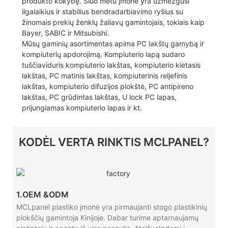
produkto kokybę. Šiuo metu įmonė yra užmezgusi
ilgalaikius ir stabilius bendradarbiavimo ryšius su
žinomais prekių ženklų žaliavų gamintojais, tokiais kaip
Bayer, SABIC ir Mitsubishi.
Mūsų gaminių asortimentas apima PC lakštų gamybą ir
kompiuterių apdorojimą. Kompiuterio lapą sudaro
tuščiaviduris kompiuterio lakštas, kompiuterio kietasis
lakštas, PC matinis lakštas, kompiuterinis reljefinis
lakštas, kompiuterio difuzijos plokštė, PC antipireno
lakštas, PC grūdintas lakštas, U lock PC lapas,
prijungiamas kompiuterio lapas ir kt.
KODĖL VERTA RINKTIS MCLPANEL?
1.OEM &ODM
MCLpanel plastiko įmonė yra pirmaujanti stogo plastikinių
plokščių gamintoja Kinijoje. Dabar turime aptarnaujamų