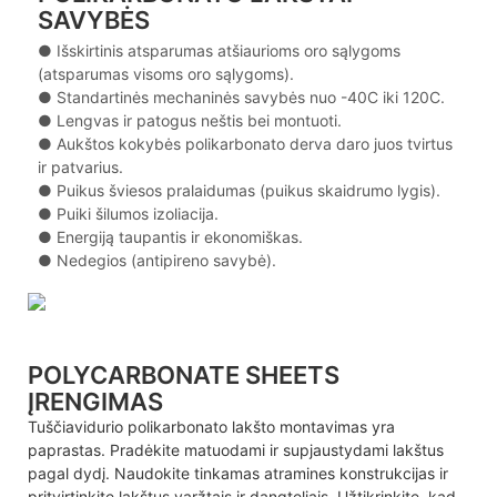
SAVYBĖS
● Išskirtinis atsparumas atšiaurioms oro sąlygoms
(atsparumas visoms oro sąlygoms).
●
Standartinės mechaninės savybės nuo -40C iki 120C.
●
Lengvas ir patogus neštis bei montuoti.
●
Aukštos kokybės polikarbonato derva daro juos tvirtus
ir patvarius.
●
Puikus šviesos pralaidumas (puikus skaidrumo lygis).
●
Puiki šilumos izoliacija.
●
Energiją taupantis ir ekonomiškas.
●
Nedegios (antipireno savybė).
POLYCARBONATE SHEETS
ĮRENGIMAS
Tuščiavidurio polikarbonato lakšto montavimas yra
paprastas. Pradėkite matuodami ir supjaustydami lakštus
pagal dydį. Naudokite tinkamas atramines konstrukcijas ir
pritvirtinkite lakštus varžtais ir dangteliais. Užtikrinkite, kad