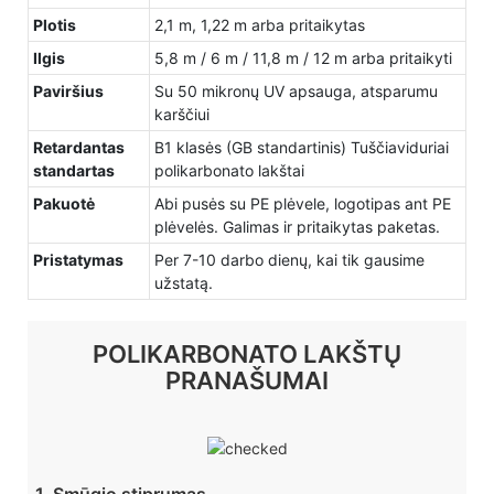
Plotis
2,1 m, 1,22 m arba pritaikytas
Ilgis
5,8 m / 6 m / 11,8 m / 12 m arba pritaikyti
Paviršius
Su 50 mikronų UV apsauga, atsparumu
karščiui
Retardantas
B1 klasės (GB standartinis) Tuščiaviduriai
standartas
polikarbonato lakštai
Pakuotė
Abi pusės su PE plėvele, logotipas ant PE
plėvelės. Galimas ir pritaikytas paketas.
Pristatymas
Per 7-10 darbo dienų, kai tik gausime
užstatą.
POLIKARBONATO LAKŠTŲ
PRANAŠUMAI
1. Smūgio stiprumas