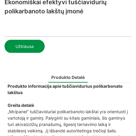
Ekonomiškai efektyvi tuščiavidurių
polikarbanoto lakštų įmonė
Užklausa
Produkto Detalė
Produkto informacija apie tuščiavidurius polikarbonato
lakštus
Greita detalė
„Mclpanel“ tuščiaviduriai polikarbanoto lakštai yra orientuoti į
vartotoją ir gaminį. Palyginti su kitais gaminiais, šis gaminys
turi akivaizdžių pranašumų, ilgesnį tarnavimo laiką ir
stabilesnį veikimą. Jį išbandė autoritetinga trečioji šalis.