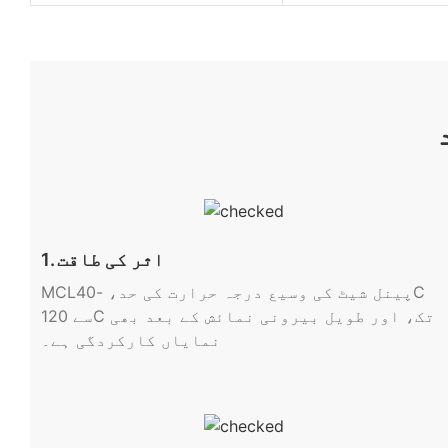
1. اثر کی طاقت
MCLپینل شیٹ کی وسیع درجہ حرارت کی حد، -40C
سے 120C تک، اور طویل بیرونی نمائش کے بعد بھی
نمایاں کارکردگی ہے۔