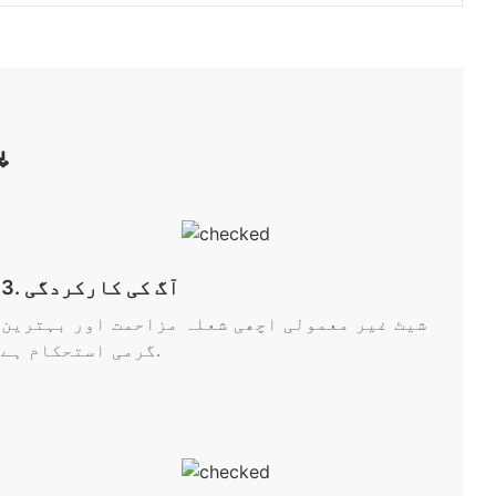
پ
3. آگ کی کارکردگی
شیٹ غیر معمولی اچھی شعلہ مزاحمت اور بہترین
گرمی استحکام ہے.