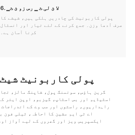
6. ▁لا ئ لی ٹ ▁ رس زو ئ ٹ
پولی کاربونیٹ کی چادریں ہلکی ہیں، شیشے کا
صرف آدھا وزن۔ جمع کرنے کے لئے تیار اور انسٹال
کرنا آسان ہے۔
پولی کاربونیٹ شیٹ 
1) گرین ہاؤس، سوئمنگ پول، شاپنگ مالز، تجارتی گلیوں کے لیے چھت
2) اسٹیڈیم اور بس اسٹاپ، گیزبو، اوپن ایئر کارپورٹ کے لیے سن شیڈ
3) راہداریوں، راستوں اور سب وے کے اندراجات کے لیے لائٹنگ کینوپی
4) اے ٹی ایم مشین کا احاطہ، ٹیلی فون بوتھ، گیٹ ویز، گیراج