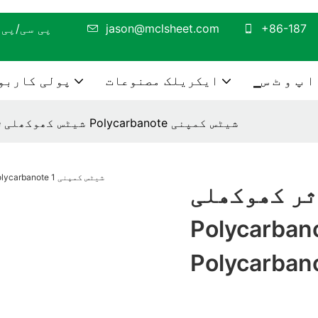
+86-187
jason@mclsheet.com
پی سی/پی ایم ایم اے شیٹ کی تیاری اور پروسیسنگ پر توجہ دیں
▁ا پ و ٹ س
ایکریلک مصنوعات
پولی کاربو
سرمایہ کاری مؤثر کھوکھلی Polycarbanote شیٹس کھوکھلی Polycarbanote شیٹس کمپنی
ثر کھوکھلی
Polycar شیٹس کھوکھلی