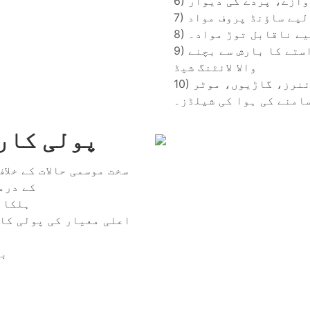
لیے ناقابل توڑ مواد۔
9) جدید ولا کی روشنی، زیر زمین گیراج کے داخلی راستے کا بارش سے بچنے
والا لائٹنگ شیڈ
10) موٹرسائیکلوں، ہوائی جہازوں، ٹرینوں، لائنرز، گاڑیوں، موٹر
امنے کی ہوا کی شیلڈز۔
پولی کار
● سخت موسمی حالات کے خل
معیاری مکینیکل خصوصیات -0C
ہلکا 
اعلی معیار کی پولی کا
بہ