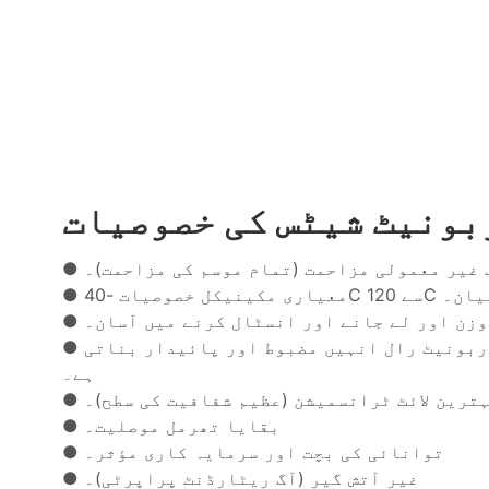
بونیٹ شیٹس کی خصوصیات
اف غیر معمولی مزاحمت (تمام موسم کی مزاحمت)۔
4 سے 120C کے درمیان۔
●
وزن اور لے جانے اور انسٹال کرنے میں آسان۔
●
ربونیٹ رال انہیں مضبوط اور پائیدار بناتی
●
ہے۔
ترین لائٹ ٹرانسمیشن (عظیم شفافیت کی سطح)۔
●
بقایا تھرمل موصلیت۔
●
توانائی کی بچت اور سرمایہ کاری مؤثر۔
●
غیر آتش گیر (آگ ریٹارڈنٹ پراپرٹی)۔
●