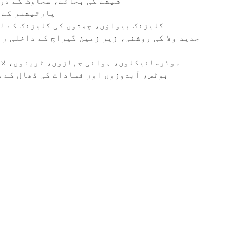
6) شیشے کی بجائے، سجاوٹ کے دروازے، پردے کی دیوار
7) پارٹیشنز کے لیے ساؤنڈ پروف مواد
8) گلیزنگ بیواؤں، چھتوں کی گلیزنگ کے 
بوٹس، آبدوزوں اور فسادات کی ڈھال کے س