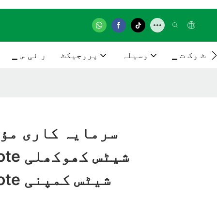
▁ ٹ وک ت
وسیلہ
پروجیکٹ
▁ ر ئی س
سرمایہ کاری مؤ
banote
Polycarbanote شیٹس کمپنی