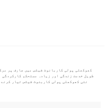
طویل خدمت زندگی اور زیادہ مستحکم کارکردگی ہ
کھیتوں کی ضروریات کو پورا کرتی ہیں۔ R&D ٹیم کے تعاون سے، Mclpanel نئی کھوکھلی 