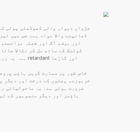
جڑواں دیوار والی کھوکھلی پولی کا
ڈھانپنے والا مواد ہے، جس میں تیز
اور برف، آگ اور شعلہ مزاحمت، 
ہے۔ یہ زرد ہو
خاص طور پر سمارٹ گرین ہاؤس پروج
خربوزے، پھلوں کے درخت اور دیگر پ
ضرورت ہوتی ہے۔ یہ ماحولیاتی ری
ہاؤسز اور دیگر منصوبوں کے لیے