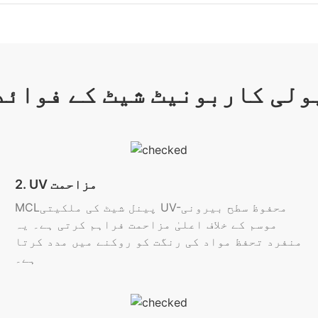
ولی کاربونیٹ شیٹ کے فوائد
2. UV مزاحمت
MCLپینل شیٹ کی ملکیتی UV-محفوظ سطح بیرونی
موسم کے خلاف اعلیٰ مزاحمت فراہم کرتی ہے۔ یہ
منفرد تحفظ مواد کی رنگت کو روکنے میں مدد کرتا
ہے۔