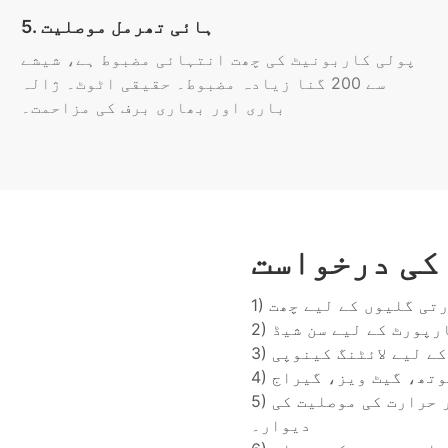
5. ہائی تھرمل موصلیت
پولی کاربونیٹ کی چھت انتہائی مضبوط ہے، شیشے
سے 200 گنا زیادہ مضبوط۔ حقیقی اٹوٹ۔ ژالہ
باری اور بھاری برف کی مزاحمت۔
کی درخواست
5) ایکسپریس ویز اور گھروں کے لیے آواز اور حرارت کی موصلیت کی
دیوار۔