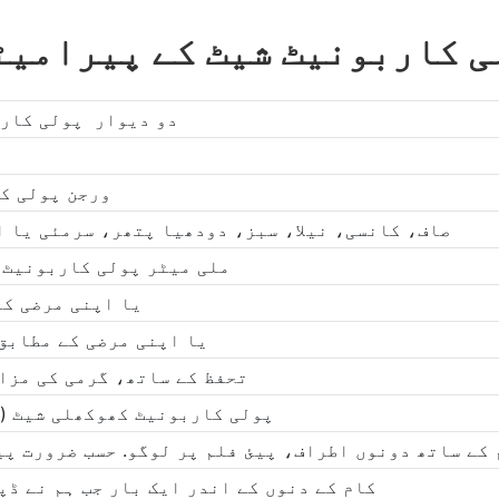
ی کاربونیٹ شیٹ کے پیرامیٹ
دو دیوار پولی کار
100% ورجن پول
صاف، کانسی، نیلا، سبز، دودھیا پتھر، سرمئی یا ا
3-20 ملی میٹر پولی کاربونی
2.1m، 1.22m یا اپنی مرض
5.8m/6m/11.8m/12m یا اپنی مرضی کے مطابق
50 مائکرون UV تحفظ کے ساتھ، گرمی کی م
گریڈ B1 (GB معیاری) پولی کاربونیٹ کھوکھلی شیٹ
 کے ساتھ دونوں اطراف، پیئ فلم پر لوگو. حسب ضرورت پی
7-10 کام کے دنوں کے اندر ایک بار جب ہم نے 