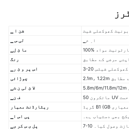
رز
بونیٹ کھوکھلی شیٹ
▁ شن ا
▁ا ِ م
▁ لی س
ی کارٹونیٹ مواد
▁ما ئ ل
پنی مرضی کے مطابق
رنگ
ٹ کھوکھلی شیٹس
▁اس پر و ئ ر
ی کے مطابق
چوڑائی
▁لا ئ لی ن ث
زاحمت
▁ف ن
ریٹارڈنٹ معیار
کج بھی دستیاب ہے۔
▁پی اس ا
ڈپازٹ وصول کیا۔
▁پل ی س کر ی