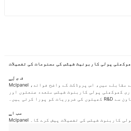
وکھلی پولی کاربونیٹ شیٹس کی مصنوعات کی تفصیلات
▁ف ی ل
Mclpanel کھوکھلی پولی کاربانوٹ شیٹس میں صارف پر مرکوز اور مصنوعات پر مرکوز ڈیزائن ہے۔ دیگر مصنوعات کے مقابلے میں، اس پروڈکٹ کے واضح فوائد،
ری کھوکھلی پولی کاربنوٹ شیٹس متعدد صنعتوں اور
▁سب ا
لی پولی کاربنوٹ شیٹس کی تفصیلات پیش کرے گا۔