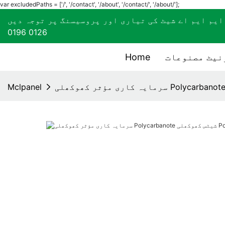
var excludedPaths = ['/', '/contact', '/about', '/contact/', '/about/'];
0196 0126
نیٹ مصنوعات
Home
Mclpanel