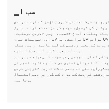
▁سب ا
ربونیٹ شیٹ تجارتی گرین ہاؤسز کے لیے بنیادی
 روشنی کی ترسیل، موسم کی مزاحمت، اولے، بارش
ہلکا پھلکا، آسان تنصیب، اچھی تھرمل موصلیت،
اور خصوصیات ہیں۔ UV مزاحمت۔ یہ UV مزاحم UV کوٹنگ کے ساتھ مل کر نکالا جاتا
نے کے بغیر روشنی کے لیے پائیدار ہے، شعلہ retardant اور گاڑھا
ہونے کے بغیر گرمی کے تحفظ کے لیے
یکٹس کے لیے موزوں ہے، جیسے کہ پھول، سبزیاں،
ودے لگانے والی فصلیں جن کے لیے فتوسنتھیس کی
ستوراں، مٹی کے بغیر کاشت کاری، تفریحی گرین
 روشنی کی چھت کے مواد کے طور پر بھی استعمال
ہوتا ہے۔