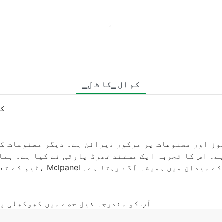
▁کم ال ▁کا ٹ ل
کھ
ے۔ اس کا تجربہ ایک مستند تھرڈ پارٹی نے کیا ہے۔ ہما
پولی کاربنوٹ شیٹس تیار کرنے کے میدان میں ہمیشہ آگے رہتا ہے۔
Mclpanel آپ کو مندرجہ ذیل حصے میں کھوکھ