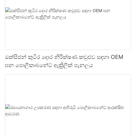
ඔක්සිජන් කුටීර දොර නිරීක්ෂණ කවුළුව සඳහා OEM
ඝන පොලිකාබනේට් ඇක්‍රිලික් පැනලය