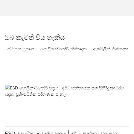
ඔබ කැමති විය හැකිය
ස්ථාපන උපාංග
පොලිකාබනේට් නිෂ්පාදන
ඇක්රිලික් නිෂ්පාදන
ESD පොලිකාබනේට් පත්‍රය | අර්ධ සන්නායක සහ