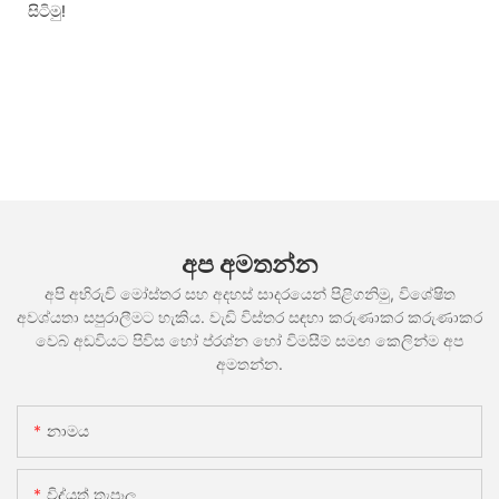
සිටිමු!
අප අමතන්න
අපි අභිරුචි මෝස්තර සහ අදහස් සාදරයෙන් පිළිගනිමු, විශේෂිත
අවශ්යතා සපුරාලීමට හැකිය. වැඩි විස්තර සඳහා කරුණාකර කරුණාකර
වෙබ් අඩවියට පිවිස හෝ ප්රශ්න හෝ විමසීම් සමඟ කෙලින්ම අප
අමතන්න.
නාමය
විද්යුත් තැපෑල