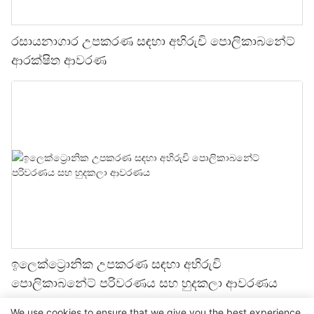
රසායනාගාර උපකරණ සඳහා අභිරුචි පොලිකාබනේට්
ආරක්ෂිත ආවරණ
ඉලෙක්ට්‍රොනික උපකරණ සඳහා අභිරුචි
පොලිකාබනේට් පරිවරණය සහ හුදකලා ආවරණය
We use cookies to ensure that we give you the best experience