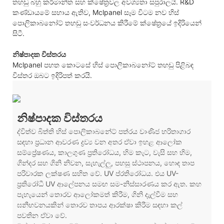
තහඩු බහු කර්මාන්ත සහ ක්ෂේත්‍රවල අවශ්‍යතා සපුරාලයි. R&D
කණ්ඩායමේ සහාය ඇතිව, Mclpanel සෑම විටම නව හිස්
පොලිකාබනෝට් තහඩු සංවර්ධනය කිරීමේ ක්ෂේත්‍රයේ ඉදිරියෙන්
සිටී.
නිෂ්පාදක විස්තරය
Mclpanel පහත කොටසේ හිස් පොලිකාබනෝට් තහඩු පිළිබඳ
විස්තර ඔබට ඉදිරිපත් කරයි.
නිෂ්පාදක විස්තරය
ද්විත්ව බිත්ති හිස් පොලිකාබනේට් පත්රය වාණිජ හරිතාගාර
සඳහා ප්‍රධාන ආවරණ ද්‍රව්‍ය වන අතර ඒවා ඉහළ ආලෝක
සම්ප්‍රේෂණය, කාලගුණ ප්‍රතිරෝධය, හිම කැට, වැසි සහ හිම,
ගින්දර සහ ගිනි නිවන, සැහැල්ලු, පහසු ස්ථාපනය, හොඳ තාප
පරිවාරක ලක්ෂණ සහිත වේ. UV ප්රතිරෝධය. එය UV-
ප්‍රතිරෝධී UV ආලේපනය සමඟ සම-නිස්සාරණය කර ඇත. කහ
පැහැයෙන් තොරව ආලෝකමත් කිරීම, ගිනි දැල්වීම සහ
ඝනීභවනයකින් තොරව තාපය ආරක්ෂා කිරීම සඳහා කල්
පවතින ඒවා වේ.