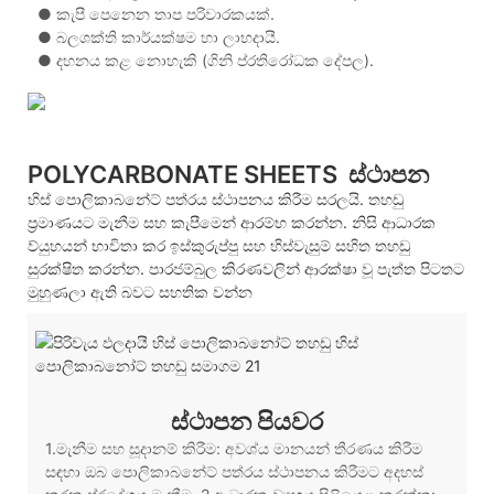
●
කැපී පෙනෙන තාප පරිවාරකයක්.
●
බලශක්ති කාර්යක්ෂම හා ලාභදායී.
●
දහනය කළ නොහැකි (ගිනි ප්රතිරෝධක දේපල).
POLYCARBONATE SHEETS
ස්ථාපන
හිස් පොලිකාබනේට් පත්රය ස්ථාපනය කිරීම සරලයි. තහඩු
ප්‍රමාණයට මැනීම සහ කැපීමෙන් ආරම්භ කරන්න. නිසි ආධාරක
ව්යුහයන් භාවිතා කර ඉස්කුරුප්පු සහ හිස්වැසුම් සහිත තහඩු
සුරක්ෂිත කරන්න. පාරජම්බුල කිරණවලින් ආරක්ෂා වූ පැත්ත පිටතට
මුහුණලා ඇති බවට සහතික වන්න
ස්ථාපන පියවර
1.මැනීම සහ සූදානම් කිරීම: අවශ්ය මානයන් තීරණය කිරීම
සඳහා ඔබ පොලිකාබනේට් පත්රය ස්ථාපනය කිරීමට අදහස්