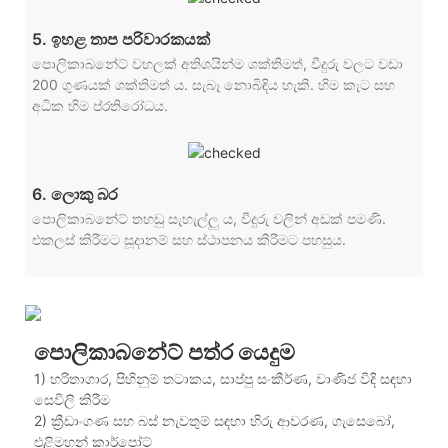
5. ඉහළ තාප පරිවාරකයක්
පොලිකාබනේට් වහලක් අතිශයින්ම ශක්තිමත්, වීදුරු වලට වඩා
200 ගුණයක් ශක්තිමත් ය. සැබෑ නොබිඳිය හැකි. හිම කැට සහ
අධික හිම ප්රතිරෝධය.
6. ලොකු බර
පොලිකාබනේට් තහඩු සැහැල්ලු ය, වීදුරු වලින් අඩක් පමණි.
එකලස් කිරීමට සූදානම් සහ ස්ථාපනය කිරීමට පහසුය.
පොලිකාබනේට් පත්ර යෙදුම
1) හරිතාගාර, පිහිනුම් තටාකය, සාප්පු සංකීර්ණ, වාණිජ වීදි සඳහා
සෙවිලි කිරීම
2) ක්‍රීඩාංගණ සහ බස් නැවතුම් සඳහා හිරු ආවරණ, ගැසෙබෝ,
එළිමහන් කාර්පෝට්