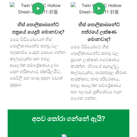
හිස් පොලිකාබනේට්
හිස් පොලිකාබනේට්
පත්‍රයේ යෙදුම් මොනවාද?
පත්රයේ ලක්ෂණ
මොනවාද?
මෙම වීඩියෝවෙන් හිස්
පොලිකාබනේට් තහඩු වල
මෙම වීඩියෝවේ හිස්
බහුකාර්ය යෙදුම් සොයා ගන්න.
පොලිකාබනේට් තහඩු වල
කල්පැවැත්ම සහ ඉහළ
ප්‍රධාන ලක්ෂණ ගවේෂණය
ආලෝක සම්ප්‍රේෂණය ලබා
කරන්න. ඒවායේ සැහැල්ලු,
දෙන හරිතාගාර, ස්කයිලයිට්,
කල්පැවැත්ම, පාරජම්බුල කිරණ
සෙවිලි සහ සංඥා සඳහා වඩාත්
ආරක්ෂාව, තාප පරිවරණය,
සුදුසුය.
ඉහළ ආලෝක සම්ප්‍රේෂණය
සහ බලපෑම් ප්‍රතිරෝධය ගැන
ඉගෙන ගන්න.
අපව තෝරා ගන්නේ ඇයි?