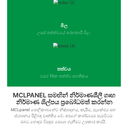
මිල
උසස් තත්ත්වයේ තරඟකාරී මිල.
තත්වය
වසර 10ක තත්ත්ව සහතිකය
MCLPANEL සමඟින් නිර්මාණශීලී ගෘහ
නිර්මාණ ශිල්පය ප්‍රබෝධමත් කරන්න
MCLpanel පොලිකාබනේට් නිෂ්පාදනය, කැපීම, පැකේජය සහ
ස්ථාපනය පිළිබඳ වෘත්තීය වේ. අපගේ කණ්ඩායම සැමවිටම
ඔබට හොඳම විසඳුම සොයා ගැනීමට උපකාර කරයි.