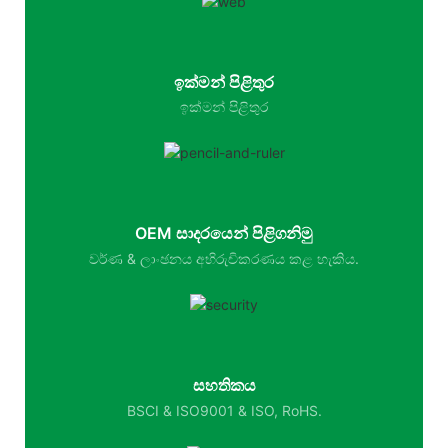
ඉක්මන් පිළිතුර
ඉක්මන් පිළිතුර
OEM සාදරයෙන් පිළිගනිමු
වර්ණ & ලාංඡනය අභිරුචිකරණය කළ හැකිය.
සහතිකය
BSCI & ISO9001 & ISO, RoHS.