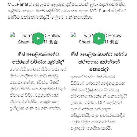
MCLPanel තහඩු උසස් බලපෑම් ප්‍රතිරෝධයක් ලබා දෙන අතර ඒවා
සෑදීමට පහසුය. ඔබේ ඉදිකිරීම් අවශ්‍යතා සඳහා MCLPanel පරිපූර්ණ
තේරීම වන්නේ මන්දැයි බැලීමට දැන් නරඹන්න.
හිස් පොලිකාබනේට්
හිස් පොලිකාබනේට් පත්රය
පත්රයේ වර්ණය කුමක්ද?
ස්ථාපනය කරන්නේ
කෙසේද?
මෙම වීඩියෝවේ විවිධ වර්ගයේ
හිස් පොලිකාබනේට් තහඩු
අපගේ පියවරෙන් පියවර
සොයා ගන්න. ද්විත්ව බිත්ති,
වීඩියෝ මාර්ගෝපදේශය සමඟ
ත්‍රිත්ව බිත්ති සහ බහු බිත්ති වැනි
හිස් පොලිකාබනේට් තහඩු
ඒවායේ විවිධ ව්‍යුහයන් සහ
ස්ථාපනය කරන්නේ කෙසේදැයි
ඒවායේ නිශ්චිත යෙදුම් සහ
ඉගෙන ගන්න. DIY ලෝලීන්
ප්‍රතිලාභ ගැන ඉගෙන ගන්න.
සහ වෘත්තිකයන් සඳහා
පරිපූර්ණයි, සෑම අවස්ථාවකදීම
දෝෂ රහිත සහ ආරක්ෂිත
සැකසුම සහතික කරයි.