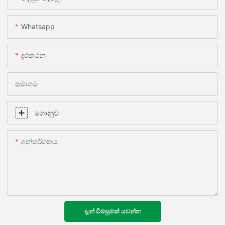
Whatsapp
දුරකථන
සමාගම
ගොනුව
අන්තර්ගතය
දැන් විමසුමක් යවන්න