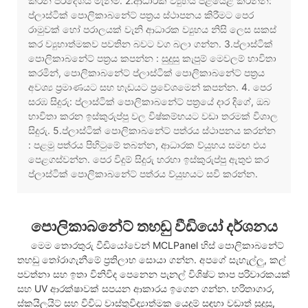
කරන ප්රදේශය මැනීම. 2.ආධාරක ව්‍යුහය පිළියෙළ කරන්න:
ප්ලාස්ටික් පොලිකාබනේට් පත්‍රය ස්ථාපනය කිරීමට පෙර
රාමුවක් හෝ පරාලයක් වැනි ආධාරක ව්‍යුහය නිසි ලෙස සකස්
කර ව්‍යුහාත්මකව පවතින බවට වග බලා ගන්න. 3.ප්ලාස්ටික්
පොලිකාබනේට් පත්‍රය කපන්න : සුදුසු කැපුම් මෙවලම් භාවිතා
කරමින්, පොලිකාබනේට් ප්ලාස්ටික් පොලිකාබනේට් පත්‍රය
අවශ්‍ය ප්‍රමාණයට සහ හැඩයට ප්‍රවේශමෙන් කපන්න. 4. පෙර
සරඹ සිදුරු: ප්ලාස්ටික් පොලිකාබනේට් පත්‍රයේ දාර දිගේ, ඔබ
භාවිතා කරන ඉස්කුරුප්පු වල විෂ්කම්භයට වඩා තරමක් විශාල
සිදුරු. 5.ප්ලාස්ටික් පොලිකාබනේට් පත්රය ස්ථාපනය කරන්න
: පළමු පත්රය පිහිටුමේ තබන්න, ආධාරක ව්යුහය සමඟ එය
පෙළගස්වන්න. පෙර විදුම් සිදුරු හරහා ඉස්කුරුප්පු ඇතුළු කර
ප්ලාස්ටික් පොලිකාබනේට් පත්රය ව්යුහයට සවි කරන්න.
පොලිකාබනේට් තහඩු වීඩියෝ දර්ශනය
මෙම තොරතුරු වීඩියෝවෙන් MCLPanel හිස් පොලිකාබනේට්
තහඩු තෝරාගැනීමේ ප්‍රතිලාභ සොයා ගන්න. අපගේ සැහැල්ලු, කල්
පවත්නා සහ ඉතා විනිවිද පෙනෙන පැනල් විශිෂ්ට තාප පරිවාරකයක්
සහ UV ආරක්ෂාවක් සපයන ආකාරය ඉගෙන ගන්න. හරිතාගාර,
ස්කයිලයිට් සහ විවිධ වාස්තුවිද්‍යාත්මක යෙදුම් සඳහා වඩාත් සුදුසු,