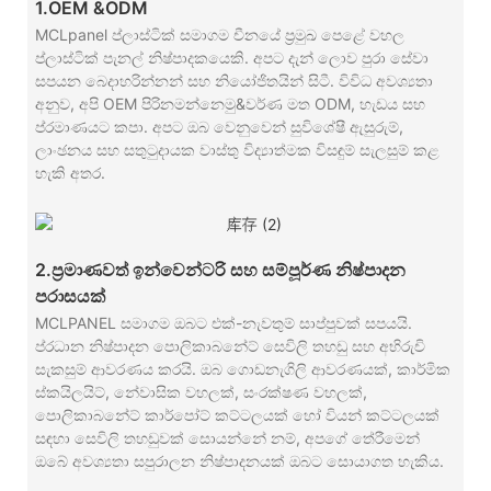
1.OEM &ODM
MCLpanel ප්ලාස්ටික් සමාගම චීනයේ ප්‍රමුඛ පෙළේ වහල
ප්ලාස්ටික් පැනල් නිෂ්පාදකයෙකි. අපට දැන් ලොව පුරා සේවා
සපයන බෙදාහරින්නන් සහ නියෝජිතයින් සිටී. විවිධ අවශ්‍යතා
අනුව, අපි OEM පිරිනමන්නෙමු&වර්ණ මත ODM, හැඩය සහ
ප්රමාණයට කපා. අපට ඔබ වෙනුවෙන් සුවිශේෂී ඇසුරුම්,
ලාංඡනය සහ සතුටුදායක වාස්තු විද්‍යාත්මක විසඳුම් සැලසුම් කළ
හැකි අතර.
2.ප්‍රමාණවත් ඉන්වෙන්ටරි සහ සම්පූර්ණ නිෂ්පාදන
පරාසයක්
MCLPANEL සමාගම ඔබට එක්-නැවතුම් සාප්පුවක් සපයයි.
ප්රධාන නිෂ්පාදන පොලිකාබනේට් සෙවිලි තහඩු සහ අභිරුචි
සැකසුම් ආවරණය කරයි. ඔබ ගොඩනැගිලි ආවරණයක්, කාර්මික
ස්කයිලයිට්, නේවාසික වහලක්, සංරක්ෂණ වහලක්,
පොලිකාබනේට් කාර්පෝට් කට්ටලයක් හෝ වියන් කට්ටලයක්
සඳහා සෙවිලි තහඩුවක් සොයන්නේ නම්, අපගේ තේරීමෙන්
ඔබේ අවශ්‍යතා සපුරාලන නිෂ්පාදනයක් ඔබට සොයාගත හැකිය.