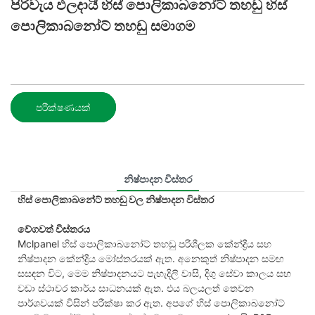
පිරිවැය ඵලදායී හිස් පොලිකාබනෝට් තහඩු හිස්
පොලිකාබනෝට් තහඩු සමාගම
පරීක්ෂණයක්
නිෂ්පාදන විස්තර
හිස් පොලිකාබනේට් තහඩු වල නිෂ්පාදන විස්තර
වේගවත් විස්තරය
Mclpanel හිස් පොලිකාබනෝට් තහඩු පරිශීලක කේන්ද්‍රීය සහ
නිෂ්පාදන කේන්ද්‍රීය මෝස්තරයක් ඇත. අනෙකුත් නිෂ්පාදන සමඟ
සසඳන විට, මෙම නිෂ්පාදනයට පැහැදිලි වාසි, දිගු සේවා කාලය සහ
වඩා ස්ථාවර කාර්ය සාධනයක් ඇත. එය බලයලත් තෙවන
පාර්ශවයක් විසින් පරීක්ෂා කර ඇත. අපගේ හිස් පොලිකාබනෝට්