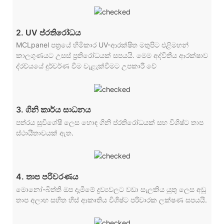
2. UV ප්රතිරෝධය
MCLpanel පත්‍රයේ හිමිකාර UV-ආරක්ෂිත මතුපිට එළිමහන්
කාලගුණයට උසස් ප්‍රතිරෝධයක් සපයයි. මෙම අද්විතීය ආරක්ෂාව
ද්රව්යයේ දුර්වර්ණ වීම වැළැක්වීමට උපකාරී වේ
3. ගිනි කාර්ය සාධනය
පත්රය සුවිශේෂී ලෙස හොඳ ගිනි ප්රතිරෝධයක් සහ විශිෂ්ට තාප
ස්ථායීතාවයක් ඇත.
4. තාප පරිවරණය
මොනෝ-බිත්ති ඔප දැමීමේ ද්‍රව්‍යවලට වඩා සැලකිය යුතු ලෙස අඩු
තාප අලාභ සහිත හිස් ආකෘතිය විශිෂ්ට පරිවාරක ලක්ෂණ සපයයි.