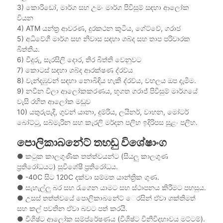
3) කොරිඩෝ, මාර්ග සහ උමං මාර්ග පිවිසුම් සඳහා ආලෝක
වියන
4) ATM යන්ත්‍ර ආවරණ, දුරකථන කුටිය, ගේට්වේ, ගරාජ
5) අධිවේගී මාර්ග සහ නිවාස සඳහා ශබ්ද සහ තාප පරිවාරක
බිත්තිය.
6) වීදුරු, සැරසිලි දොර, තිර බිත්ති වෙනුවට
7) කොටස් සඳහා ශබ්ද ආරක්ෂණ ද්රව්ය
8) වැන්දඹුවන් සඳහා නොබිඳිය හැකි ද්රව්ය, වහලය ඔප දැමීම.
9) නවීන විලා ආලෝකකරණය, භූගත ගරාජ් පිවිසුම් මාර්ගයේ
වැසි රහිත ආලෝක මඩුව
10) යතුරුපැදි, ගුවන් යානා, දුම්රිය, ලයිනර්, වාහන, මෝටර්
බෝට්ටු, සබ්මැරීන සහ කැරලි මර්දන පලිහ ඉදිරිපස සුළං පලිහ.
පොලිකාබනේට් තහඩු විශේෂාංග
● කටුක කාලගුණික තත්ත්වයන්ට (සියලු කාලගුණ
ප්‍රතිරෝධයට) සුවිශේෂී ප්‍රතිරෝධය.
●
-40C සිට 120C දක්වා සම්මත යාන්ත්‍රික ගුණ.
●
සැහැල්ලු බර සහ රැගෙන යාමට සහ ස්ථාපනය කිරීමට පහසුය.
●
උසස් තත්ත්වයේ පොලිකාබනේට් ෙරසින් ඒවා ශක්තිමත්
සහ කල් පවතින ඒවා බවට පත් කරයි.
●
විශිෂ්ට ආලෝක සම්ප්රේෂණය (විශිෂ්ට විනිවිදභාවය මට්ටම්).