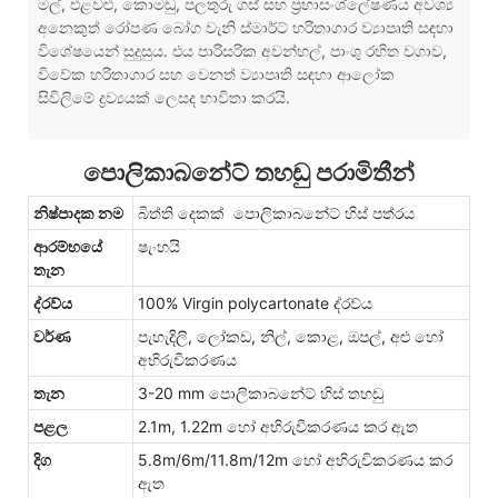
මල්, එළවළු, කොමඩු, පලතුරු ගස් සහ ප්‍රභාසංශ්ලේෂණය අවශ්‍ය
අනෙකුත් රෝපණ බෝග වැනි ස්මාර්ට් හරිතාගාර ව්‍යාපෘති සඳහා
විශේෂයෙන් සුදුසුය. එය පාරිසරික අවන්හල්, පාංශු රහිත වගාව,
විවේක හරිතාගාර සහ වෙනත් ව්‍යාපෘති සඳහා ආලෝක
සිවිලිමේ ද්‍රව්‍යයක් ලෙසද භාවිතා කරයි.
පොලිකාබනේට් තහඩු පරාමිතීන්
නිෂ්පාදක නම
බිත්ති දෙකක් පොලිකාබනේට් හිස් පත්රය
ආරම්භයේ
ෂැංහයි
තැන
ද්රව්ය
100% Virgin polycartonate ද්රව්ය
වර්ණ
පැහැදිලි, ලෝකඩ, නිල්, කොළ, ඔපල්, අළු හෝ
අභිරුචිකරණය
තැන
3-20 mm පොලිකාබනේට් හිස් තහඩු
පළල
2.1m, 1.22m හෝ අභිරුචිකරණය කර ඇත
දිග
5.8m/6m/11.8m/12m හෝ අභිරුචිකරණය කර
ඇත