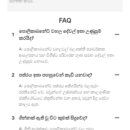
සහතික කරයි.
FAQ
පොලිකාබනේට් වහල දේවල් ඉතා උණුසුම්
1
කරයිද?
A: පොලිකාබනේට් වහලවල් බලශක්ති පරාවර්තක
ආලේපනය සහ විශිෂ්ට පරිවාරක ගුණ සමඟ දේවල් ඉතා
උණුසුම් නොවේ.
2
පත්රය ඉතා පහසුවෙන් කැඩී යනවාද?
A: පොලිකාබනේට් පත්රය අතිශයින්ම බලපෑම්-
ප්රතිරෝධී වේ. ඔවුන්ගේ උෂ්ණත්වය සහ කාලගුණික
ප්රතිරෝධයට ස්තූතිවන්ත වන අතර, ඔවුන් දිගු සේවා
කාලය ඇත.
3
ගින්නක් ඇති වූ විට කුමක් සිදුවේද?
A: ගිනි ආරක්ෂාව පොලිකාබනේට් වල ප්‍රබල