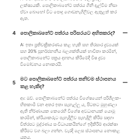
ලක්ෂ්‍යයකි. පොලිකාබනේට් පත්රය ගිනි දැල්වීම නිසා
ඒවා බොහෝ විට පොදු ගොඩනැගිලිවල ඇතුළත් කර
ඇත.
4
පොලිකාබනේට් පත්රය පරිසරයට අහිතකරද?
A: ඉතා ප්‍රතිචක්‍රීකරණය කළ හැකි සහ තිරසාර ද්‍රව්‍යයක්
සහ 20% පුනර්ජනනීය බලශක්තියක් භාවිතා කරමින්,
පොලිකාබනේට් පත්‍රය දහනය කිරීමේදී විෂ ද්‍රව්‍ය
විමෝචනය නොකරයි.
මට පොලිකාබනේට් පත්රය තනිවම ස්ථාපනය
5
කළ හැකිද?
ආ: ඔව්. පොලිකාබනේට් පත්රය විශේෂයෙන් පරිශීලක-
හිතකාමී වන අතර ඉතා සැහැල්ලු ය, පිටතට මුහුණලා
ඇති නිර්ණායක කෙරෙහි විශේෂ අවධානයක් යොමු
කරමින්, ක්රියාකරුට පැහැදිලිව පැහැදිලි කිරීම සඳහා
චිත්රපට මුද්රණය සංවිධායකයින්ගේ ඉදිකිරීම් ආරක්ෂා
කිරීමට වග බලා ගන්න. වැරදි ලෙස ස්ථාපනය නොකළ
යුතුය.