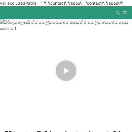
var excludedPaths = ['/', '/contact', '/about', '/contact/', '/about/'];