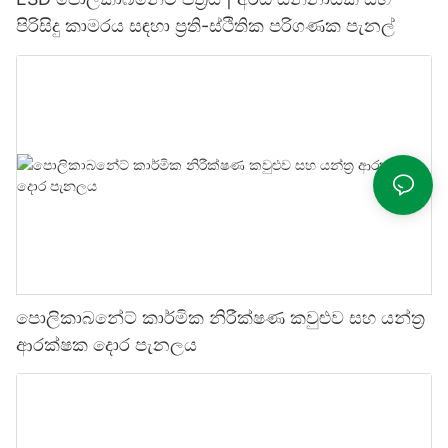
පිරිසිදු කාමරය සඳහා ප්‍රති-ස්ථිතික පරිගණක පැනල්
පොලිකාබනේට් කාර්මික නිරීක්ෂණ කවුළුව සහ යන්ත්‍ර
ආරක්ෂක දොර පැනලය