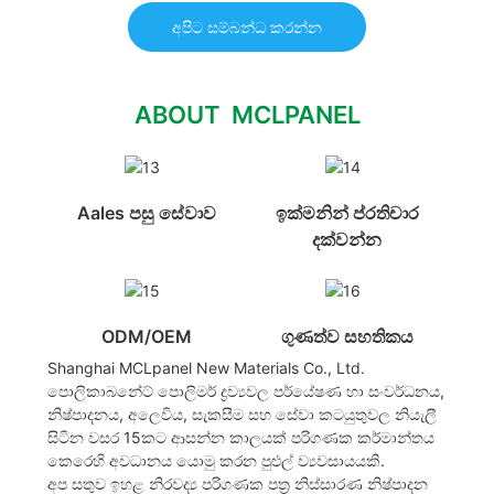
අපිට සම්බන්ධ කරන්න
ABOUT MCLPANEL
Aales පසු සේවාව
ඉක්මනින් ප්රතිචාර
දක්වන්න
ODM/OEM
ගුණත්ව සහතිකය
Shanghai MCLpanel New Materials Co., Ltd.
පොලිකාබනේට් පොලිමර් ද්‍රව්‍යවල පර්යේෂණ හා සංවර්ධනය,
නිෂ්පාදනය, අලෙවිය, සැකසීම සහ සේවා කටයුතුවල නියැලී
සිටින වසර 15කට ආසන්න කාලයක් පරිගණක කර්මාන්තය
කෙරෙහි අවධානය යොමු කරන පුළුල් ව්‍යවසායයකි.
අප සතුව ඉහළ නිරවද්‍ය පරිගණක පත්‍ර නිස්සාරණ නිෂ්පාදන