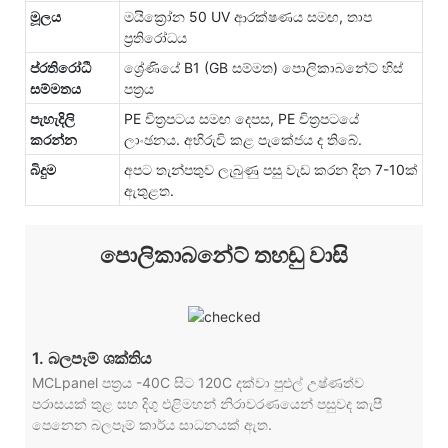
මූලය
මයික්‍රෝන 50 UV ආරක්ෂණය සමඟ, තාප
ප්‍රතිරෝධය
ප්රතිරෝධී
ශ්‍රේණියේ B1 (GB සම්මත) පොලිකාබනේට් හිස්
සම්මතය
පත්‍රය
පැහැදිලි
PE චිත්‍රපටය සමඟ දෙපස, ​​PE චිත්‍රපටයේ
කරන්න
ලාංඡනය. අභිරුචි කළ පැකේජය ද තිබේ.
බිදුම
අපට තැන්පතුව ලැබුණු පසු වැඩ කරන දින 7-10ක්
ඇතුළත.
පොලිකාබනේට් තහඩු වාසි
1. බලපෑම් ශක්තිය
MCLpanel පත්‍රය -40C සිට 120C දක්වා පුළුල් උෂ්ණත්ව
පරාසයක් තුළ සහ දිගු එළිමහන් නිරාවරණයෙන් පසුවද කැපී
පෙනෙන බලපෑම් කාර්ය සාධනයක් ඇත.