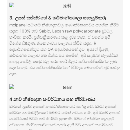
3. උසස් තත්ත්වයේ & කර්මාන්තශාලා සැපයුම්කරු
mclpanel සමාගම නිෂ්පාදනවල ගුණාත්මකභාවය සහතික කිරීම
සඳහා 100% නව Sabic, Lexan raw polycarbonate දුම්මල
භාවිතා කරයි. ප්‍රතිචක්‍රීකරණය කළ ද්‍රව්‍ය නැත. ඒ වගේම අපි
විශේෂ ඩී&ගුණාත්මකභාවය පාලනය කිරීම සඳහා R
දෙපාර්තමේන්තුව සහ QA දෙපාර්තමේන්තුව. අපගේ දියුණු
කර්මාන්ත ශාලාව මත විශ්වාසය තබමින්, අපි සෘජුවම ප්ලාස්ටික්
තහඩු සෙවිලි තහඩු වල තරඟකාරී මිලට පාරිභෝගිකයින්ට ලබා
දෙන්නෙමු. එය පාරිභෝගිකයින්ගේ පිරිවැය බෙහෙවින් අඩු කරනු
ඇත.
4.නව නිෂ්පාදන සංවර්ධනය සහ නිර්මාණය
ඔබගේ දැක්ම අපගේ නවෝත්පාදනයට හේතු වේ. ඔබට අපගේ
සම්මත නාමාවලියෙන් ඔබ්බට යමක් අවශ්‍ය නම්, අපි ඔබේ අදහස්
යථාර්ථයක් බවට පත් කිරීමට සූදානම්. ඔබගේ නිශ්චිත සැලසුම්
අවශ්‍යතා නිරවද්‍යතාවයෙන් සපුරා ඇති බව අපගේ කණ්ඩායම