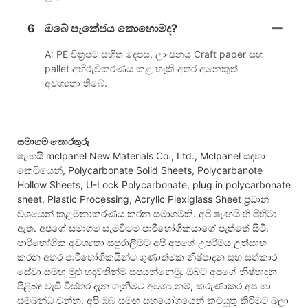
6
ඔබේ පැකේජය කොහොමද?
A: PE චිත්‍රපට සහිත දෙපස, ​​ලාංඡනය Craft paper සහ
pallet අභිරුචිකරණය කළ හැකි අතර අනෙකුත්
අවශ්‍යතා තිබේ.
සමාගම තොරතුරු
ෂැංහයි mclpanel New Materials Co., Ltd., Mclpanel සඳහා
කෙටියෙන්, Polycarbonate Solid Sheets, Polycarbanote
Hollow Sheets, U-Lock Polycarbonate, plug in polycarbonate
sheet, Plastic Processing, Acrylic Plexiglass Sheet ප්‍රධාන
වශයෙන් කළමනාකරණය කරන සමාගමකි. අපි ෂැංහයි හි පිහිටා
ඇත. අපගේ සමාගම සැමවිටම පාරිභෝගිකයාගේ පැත්තේ සිටී.
පාරිභෝගික අවශ්‍යතා සපුරාලීමට අපි අපගේ උපරිමය උත්සාහ
කරන අතර පාරිභෝගිකයින්ට ගුණාත්මක නිෂ්පාදන සහ සත්කාර
සේවා සමඟ මුළු හදවතින්ම සපයන්නෙමු. ඔබට අපගේ නිෂ්පාදන
පිළිබඳ වැඩි විස්තර දැන ගැනීමට අවශ්‍ය නම්, කරුණාකර අප හා
සම්බන්ධ වන්න. අපි ඔබ සමඟ සහයෝගයෙන් කටයුතු කිරීමට බලා