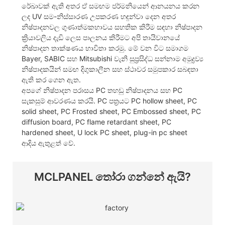
රේඛාවක් ඇති අතර ඒ සමඟම ජර්මනියෙන් ආනයනය කරන
ලද UV සම-නිස්සාරණ උපකරණ හඳුන්වා දෙන අතර
නිෂ්පාදනවල ගුණාත්මකභාවය සහතික කිරීම සඳහා නිෂ්පාදන
ක්‍රියාවලිය දැඩි ලෙස පාලනය කිරීමට අපි තායිවානයේ
නිෂ්පාදන තාක්ෂණය භාවිතා කරමු. මේ වන විට සමාගම
Bayer, SABIC සහ Mitsubishi වැනි සුප්‍රසිද්ධ සන්නාම අමුද්‍රව්‍ය
නිෂ්පාදකයින් සමඟ දිගුකාලීන සහ ස්ථාවර සමුපකාර සබඳතා
ඇති කර ගෙන ඇත.
අපගේ නිෂ්පාදන පරාසය PC තහඩු නිෂ්පාදනය සහ PC
සැකසුම් ආවරණය කරයි. PC පත්‍රයට PC hollow sheet, PC
solid sheet, PC Frosted sheet, PC Embossed sheet, PC
diffusion board, PC flame retardant sheet, PC
hardened sheet, U lock PC sheet, plug-in pc sheet
ආදිය ඇතුළත් වේ.
MCLPANEL තෝරා ගන්නේ ඇයි?