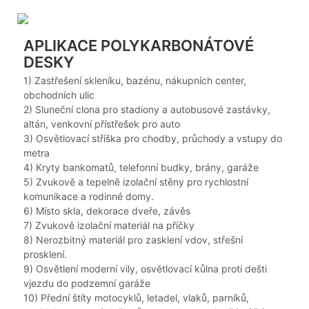
APLIKACE POLYKARBONÁTOVÉ
DESKY
1) Zastřešení skleníku, bazénu, nákupních center,
obchodních ulic
2) Sluneční clona pro stadiony a autobusové zastávky,
altán, venkovní přístřešek pro auto
3) Osvětlovací stříška pro chodby, průchody a vstupy do
metra
4) Kryty bankomatů, telefonní budky, brány, garáže
5) Zvukově a tepelně izolační stěny pro rychlostní
komunikace a rodinné domy.
6) Místo skla, dekorace dveře, závěs
7) Zvukově izolační materiál na příčky
8) Nerozbitný materiál pro zasklení vdov, střešní
prosklení.
9) Osvětlení moderní vily, osvětlovací kůlna proti dešti
vjezdu do podzemní garáže
10) Přední štíty motocyklů, letadel, vlaků, parníků,