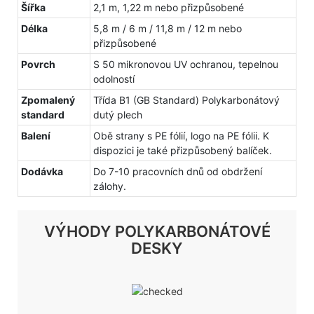
Šířka
2,1 m, 1,22 m nebo přizpůsobené
Délka
5,8 m / 6 m / 11,8 m / 12 m nebo
přizpůsobené
Povrch
S 50 mikronovou UV ochranou, tepelnou
odolností
Zpomalený
Třída B1 (GB Standard) Polykarbonátový
standard
dutý plech
Balení
Obě strany s PE fólií, logo na PE fólii. K
dispozici je také přizpůsobený balíček.
Dodávka
Do 7-10 pracovních dnů od obdržení
zálohy.
VÝHODY POLYKARBONÁTOVÉ
DESKY