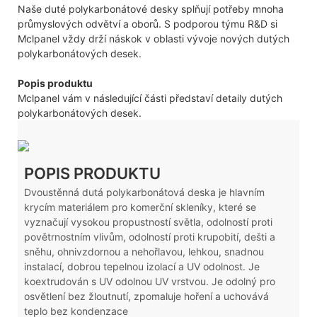
Naše duté polykarbonátové desky splňují potřeby mnoha
průmyslových odvětví a oborů. S podporou týmu R&D si
Mclpanel vždy drží náskok v oblasti vývoje nových dutých
polykarbonátových desek.
Popis produktu
Mclpanel vám v následující části představí detaily dutých
polykarbonátových desek.
POPIS PRODUKTU
Dvoustěnná dutá polykarbonátová deska je hlavním
krycím materiálem pro komerční skleníky, které se
vyznačují vysokou propustností světla, odolností proti
povětrnostním vlivům, odolností proti krupobití, dešti a
sněhu, ohnivzdornou a nehořlavou, lehkou, snadnou
instalací, dobrou tepelnou izolací a UV odolnost. Je
koextrudován s UV odolnou UV vrstvou. Je odolný pro
osvětlení bez žloutnutí, zpomaluje hoření a uchovává
teplo bez kondenzace