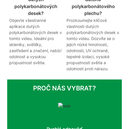
polykarbonátových
polykarbonátového
desek?
plechu?
Objevte všestranné
Prozkoumejte klíčové
aplikace dutých
vlastnosti dutých
polykarbonátových desek v
polykarbonátových desek v
tomto videu. Ideální pro
tomto videu. Dozvíte se o
skleníky, světlíky,
jejich nízké hmotnosti,
zastřešení a značení, nabízí
odolnosti, UV ochraně,
odolnost a vysokou
tepelné izolaci, vysoké
propustnost světla.
propustnosti světla a
odolnosti proti nárazu.
PROČ NÁS VYBRAT?
Rychlá odpověď