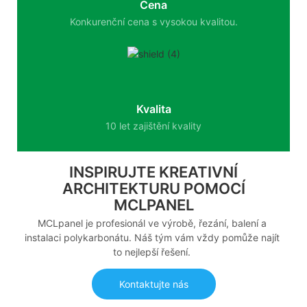
Cena
Konkurenční cena s vysokou kvalitou.
Kvalita
10 let zajištění kvality
INSPIRUJTE KREATIVNÍ
ARCHITEKTURU POMOCÍ
MCLPANEL
MCLpanel je profesionál ve výrobě, řezání, balení a
instalaci polykarbonátu. Náš tým vám vždy pomůže najít
to nejlepší řešení.
Kontaktujte nás