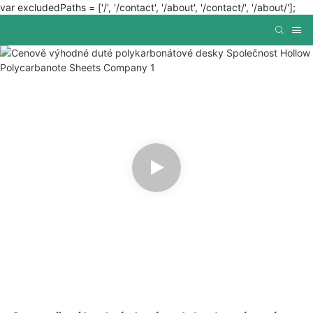
var excludedPaths = ['/', '/contact', '/about', '/contact/', '/about/'];