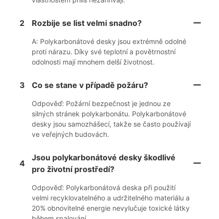
2
Rozbije se list velmi snadno?
A: Polykarbonátové desky jsou extrémně odolné
proti nárazu. Díky své teplotní a povětrnostní
odolnosti mají mnohem delší životnost.
3
Co se stane v případě požáru?
Odpověď: Požární bezpečnost je jednou ze
silných stránek polykarbonátu. Polykarbonátové
desky jsou samozhášecí, takže se často používají
ve veřejných budovách.
Jsou polykarbonátové desky škodlivé
4
pro životní prostředí?
Odpověď: Polykarbonátová deska při použití
velmi recyklovatelného a udržitelného materiálu a
20% obnovitelné energie nevylučuje toxické látky
během spalování.