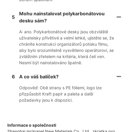
Mohu nainstalovat polykarbonátovou
5
desku sám?
A: ano. Polykarbonátové desky jsou obzvláště
uživatelsky přívětivé a velmi lehké, ujistěte se, že
chráníte konstrukci organizátorů potisku filmu,
aby bylo srozumitelně vysvětleno operátorovi, se
zvláštním zřetelem na kritéria, která čelí ven.
Nesmí být nainstalováno špatně.
6
A co váš balíček?
Odpověď: Obě strany s PE fóliemi, logo lze
přizpůsobit Kraft papír a paleta a další
požadavky jsou k dispozici.
Informace o společnosti
Shanghai mclpanel New Materials Co., Ltd., zkratka pro