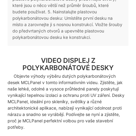
které jsou o něco větší než průměr šroubů, které
budete používat. 5. Nainstalujte plastovou
polykarbonátovou desku: Umístěte první desku na
místo a zarovnejte ji s nosnou konstrukcí. Vložte šrouby
do předvrtaných otvorů a upevněte plastovou
polykarbonátovou desku ke konstrukci.
VIDEO DISPLEJ Z
POLYKARBONÁTOVÉ DESKY
Objevte výhody výběru dutých polykarbonátových
desek MCLPanel v tomto informativním videu. Zjistěte, jak
naše lehké, odolné a vysoce průhledné panely poskytují
vynikající tepelnou izolaci a ochranu proti UV záření. Desky
MCLPanel, ideální pro skleníky, světlíky a různé
architektonické aplikace, nabízejí vynikající odolnost proti
nárazu a snadno se vyrábějí. Podívejte se nyní a zjistěte,
proč je MCLPanel perfektní volbou pro vaše stavební
potřeby.