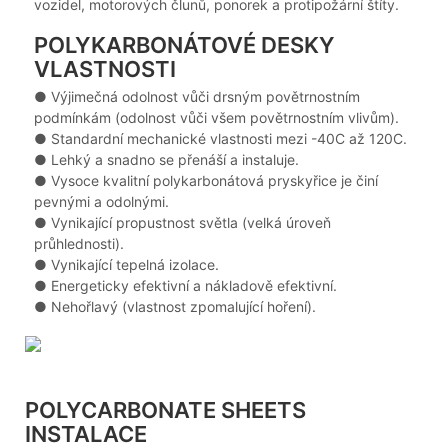
vozidel, motorových člunů, ponorek a protipožární štíty.
POLYKARBONÁTOVÉ DESKY
VLASTNOSTI
● Výjimečná odolnost vůči drsným povětrnostním
podmínkám (odolnost vůči všem povětrnostním vlivům).
●
Standardní mechanické vlastnosti mezi -40C až 120C.
●
Lehký a snadno se přenáší a instaluje.
●
Vysoce kvalitní polykarbonátová pryskyřice je činí
pevnými a odolnými.
●
Vynikající propustnost světla (velká úroveň
průhlednosti).
●
Vynikající tepelná izolace.
●
Energeticky efektivní a nákladově efektivní.
●
Nehořlavý (vlastnost zpomalující hoření).
POLYCARBONATE SHEETS
INSTALACE