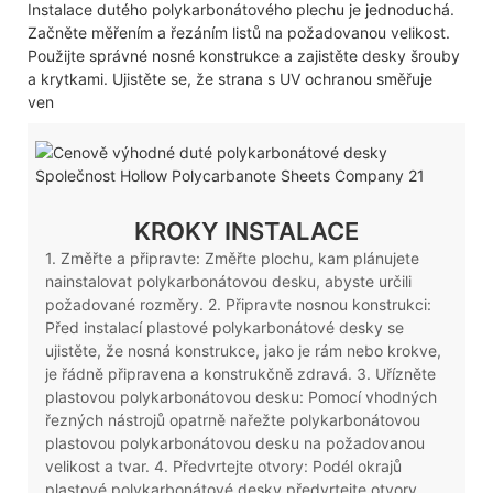
Instalace dutého polykarbonátového plechu je jednoduchá.
Začněte měřením a řezáním listů na požadovanou velikost.
Použijte správné nosné konstrukce a zajistěte desky šrouby
a krytkami. Ujistěte se, že strana s UV ochranou směřuje
ven
KROKY INSTALACE
1. Změřte a připravte: Změřte plochu, kam plánujete
nainstalovat polykarbonátovou desku, abyste určili
požadované rozměry. 2. Připravte nosnou konstrukci:
Před instalací plastové polykarbonátové desky se
ujistěte, že nosná konstrukce, jako je rám nebo krokve,
je řádně připravena a konstrukčně zdravá. 3. Uřízněte
plastovou polykarbonátovou desku: Pomocí vhodných
řezných nástrojů opatrně nařežte polykarbonátovou
plastovou polykarbonátovou desku na požadovanou
velikost a tvar. 4. Předvrtejte otvory: Podél okrajů
plastové polykarbonátové desky předvrtejte otvory,