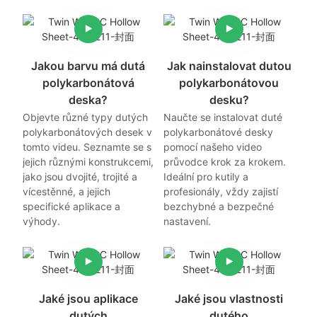
Jakou barvu má dutá
Jak nainstalovat dutou
polykarbonátová
polykarbonátovou
deska?
desku?
Objevte různé typy dutých
Naučte se instalovat duté
polykarbonátových desek v
polykarbonátové desky
tomto videu. Seznamte se s
pomocí našeho video
jejich různými konstrukcemi,
průvodce krok za krokem.
jako jsou dvojité, trojité a
Ideální pro kutily a
vícestěnné, a jejich
profesionály, vždy zajistí
specifické aplikace a
bezchybné a bezpečné
výhody.
nastavení.
Jaké jsou aplikace
Jaké jsou vlastnosti
dutých
dutého