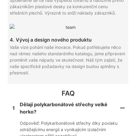
Spoléháme se na naši vyspělou továrnu a nabízíme přímo
zákazníkům plastové desky za konkurenční cenu
střešních plechů. Výrazně to sníží náklady zákazníků.
4. Vývoj a design nového produktu
Vaše vize pohání naše inovace. Pokud potřebujete něco
nad rámec našeho standardního katalogu, jsme připraveni
proměnit vaše nápady ve skutečnost. Náš tým zajistí, že
vaše specifické požadavky na design budou splněny s
přesností.
FAQ
Dělají polykarbonátové střechy velké
1
horko?
Odpověď: Polykarbonátové střechy díky povlaku
odrážejícímu energii a vynikajícím izolačním
vlastnostem příliš nezahřívají.