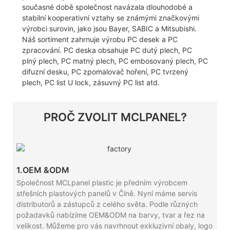
současné době společnost navázala dlouhodobé a
stabilní kooperativní vztahy se známými značkovými
výrobci surovin, jako jsou Bayer, SABIC a Mitsubishi.
Náš sortiment zahrnuje výrobu PC desek a PC
zpracování. PC deska obsahuje PC dutý plech, PC
plný plech, PC matný plech, PC embosovaný plech, PC
difuzní desku, PC zpomalovač hoření, PC tvrzený
plech, PC list U lock, zásuvný PC list atd.
PROČ ZVOLIT MCLPANEL?
1.OEM &ODM
Společnost MCLpanel plastic je předním výrobcem
střešních plastových panelů v Číně. Nyní máme servis
distributorů a zástupců z celého světa. Podle různých
požadavků nabízíme OEM&ODM na barvy, tvar a řez na
velikost. Můžeme pro vás navrhnout exkluzivní obaly, logo