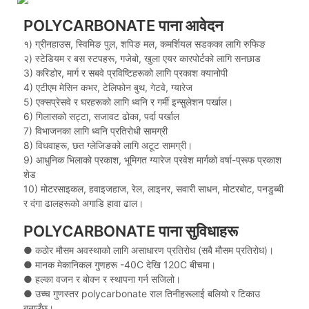
POLYCARBONATE पाना आवेदन
१) ग्रीनहाउस, स्विमिङ पुल, शपिङ मल, कमर्शियल सडकका लागि रुफिङ
२) स्टेडियम र बस स्टपहरू, गजेबो, खुला एयर कारपोर्टको लागि सनछाड
3) करिडोर, मार्ग र सबवे प्रविष्टिहरूको लागि प्रकाश क्यानोपी
4) एटीएम मेसिन कभर, टेलिफोन बुथ, गेटवे, ग्यारेज
5) एक्सप्रेसवे र घरहरूको लागि ध्वनि र गर्मी इन्सुलेशन पर्खाल।
6) गिलासको सट्टा, सजावट ढोका, पर्दा पर्खाल
7) विभाजनका लागि ध्वनि प्रतिरोधी सामग्री
8) विधवाहरू, छत ग्लेजिङको लागि अटूट सामग्री।
9) आधुनिक भिलाको प्रकाश, भूमिगत ग्यारेज प्रवेश मार्गको वर्षा-प्रूफ प्रकाश
शेड
10) मोटरसाइकल, हवाइजहाज, रेल, लाइनर, सवारी साधन, मोटरबोट, पनडुब्बी
र दंगा ढालहरूको अगाडि हावा ढाल।
POLYCARBONATE पाना सुविधाहरू
● कठोर मौसम अवस्थाको लागि असाधारण प्रतिरोध (सबै मौसम प्रतिरोध)।
●
मानक मेकानिकल गुणहरू -40C देखि 120C बीचमा।
●
हल्का वजन र बोक्न र स्थापना गर्न सजिलो।
●
उच्च गुणस्तर polycarbonate राल तिनीहरूलाई बलियो र टिकाउ
बनाउँछ।