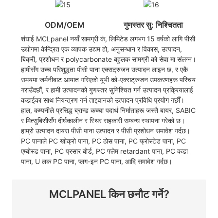
ODM/OEM
गुणस्तर सु: निश्चितता
शंघाई MCLpanel नयाँ सामग्री कं, लिमिटेड लगभग 15 वर्षको लागि पीसी
उद्योगमा केन्द्रित एक व्यापक उद्यम हो, अनुसन्धान र विकास, उत्पादन,
बिक्री, प्रशोधन र polycarbonate बहुलक सामग्री को सेवा मा संलग्न।
हामीसँग उच्च परिशुद्धता पीसी पाना एक्सट्रुजन उत्पादन लाइन छ, र एकै
समयमा जर्मनीबाट आयात गरिएको यूभी को-एक्सट्रुजन उपकरणहरू परिचय
गराउँदछौं, र हामी उत्पादनको गुणस्तर सुनिश्चित गर्न उत्पादन प्रक्रियालाई
कडाईका साथ नियन्त्रण गर्न ताइवानको उत्पादन प्रविधि प्रयोग गर्छौं।
हाल, कम्पनीले प्रसिद्ध ब्रान्ड कच्चा पदार्थ निर्माताहरू जस्तै बायर, SABIC
र मित्सुबिसीसँग दीर्घकालीन र स्थिर सहकारी सम्बन्ध स्थापना गरेको छ।
हाम्रो उत्पादन दायरा पीसी पाना उत्पादन र पीसी प्रशोधन समावेश गर्दछ।
PC पानाले PC खोक्रो पाना, PC ठोस पाना, PC फ्रोस्टेड पाना, PC
एम्बोस्ड पाना, PC प्रसार बोर्ड, PC फ्लेम retardant पाना, PC कडा
पाना, U लक PC पाना, प्लग-इन PC पाना, आदि समावेश गर्दछ।
MCLPANEL किन छनौट गर्ने?