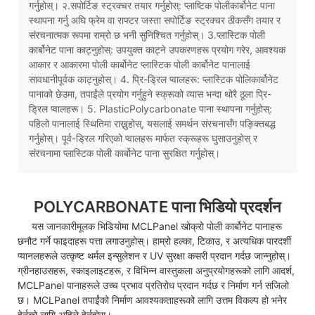
गर्नुहोस्। २.सपोर्टिङ स्ट्रक्चर तयार गर्नुहोस्: प्लाष्टिक पोलीकार्बोनेट पाना
स्थापना गर्नु अघि फ्रेम वा राफ्टर जस्ता सपोर्टिङ स्ट्रक्चर ठीकसँग तयार र
संरचनात्मक रूपमा राम्रो छ भनी सुनिश्चित गर्नुहोस्। 3.प्लास्टिक पोली
कार्बोनेट पाना काट्नुहोस्: उपयुक्त काट्ने उपकरणहरू प्रयोग गरेर, आवश्यक
आकार र आकारमा पोली कार्बोनेट प्लास्टिक पोली कार्बोनेट पानालाई
सावधानीपूर्वक काट्नुहोस्। 4. प्रि-ड्रिल प्वालहरू: प्लास्टिक पोलिकार्बोनेट
पानाको छेउमा, तपाईंले प्रयोग गर्नुहुने स्क्रूको व्यास भन्दा थोरै ठूला प्रि-
ड्रिल प्वालहरू। 5. PlasticPolycarbonate पाना स्थापना गर्नुहोस्:
पहिलो पानालाई स्थितिमा राख्नुहोस्, यसलाई समर्थन संरचनासँग पङ्क्तिबद्ध
गर्नुहोस्। पूर्व-ड्रिल गरिएको प्वालहरू मार्फत स्क्रूहरू घुसाउनुहोस् र
संरचनामा प्लास्टिक पोली कार्बोनेट पाना सुरक्षित गर्नुहोस्।
POLYCARBONATE पाना भिडियो प्रदर्शन
यस जानकारीमूलक भिडियोमा MCLPanel खोक्रो पोली कार्बोनेट पानाहरू
छनौट गर्ने फाइदाहरू पत्ता लगाउनुहोस्। हाम्रो हल्का, टिकाउ, र अत्यधिक पारदर्शी
प्यानलहरूले उत्कृष्ट थर्मल इन्सुलेशन र UV सुरक्षा कसरी प्रदान गर्दछ जान्नुहोस्।
ग्रीनहाउसहरू, स्काइलाइटहरू, र विभिन्न वास्तुकला अनुप्रयोगहरूको लागि आदर्श,
MCLPanel पानाहरूले उच्च प्रभाव प्रतिरोध प्रदान गर्दछ र निर्माण गर्न सजिलो
छ। MCLPanel तपाईंको निर्माण आवश्यकताहरूको लागि उत्तम विकल्प हो भनेर
हेर्नको लागि अहिले हेर्नुहोस्।