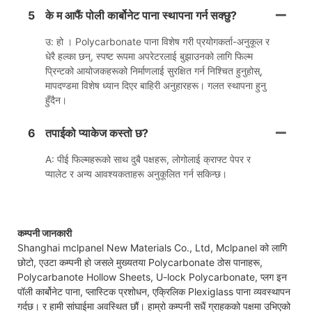
5
के म आफैं पोली कार्बोनेट पाना स्थापना गर्न सक्छु?
उ: हो । Polycarbonate पाना विशेष गरी प्रयोगकर्ता-अनुकूल र
धेरै हल्का छन्, स्पष्ट रूपमा अपरेटरलाई बुझाउनको लागि फिल्म
प्रिन्टको आयोजकहरूको निर्माणलाई सुरक्षित गर्न निश्चित हुनुहोस्,
मापदण्डमा विशेष ध्यान दिएर बाहिरी अनुहारहरू। गलत स्थापना हुनु
हुँदैन।
6
तपाईको प्याकेज कस्तो छ?
A: पीई फिल्महरूको साथ दुबै पक्षहरू, लोगोलाई क्राफ्ट पेपर र
प्यालेट र अन्य आवश्यकताहरू अनुकूलित गर्न सकिन्छ।
कम्पनी जानकारी
Shanghai mclpanel New Materials Co., Ltd, Mclpanel को लागि
छोटो, एउटा कम्पनी हो जसले मुख्यतया Polycarbonate ठोस पानाहरू,
Polycarbanote Hollow Sheets, U-lock Polycarbonate, प्लग इन
पॉली कार्बोनेट पाना, प्लास्टिक प्रशोधन, एक्रिलिक Plexiglass पाना व्यवस्थापन
गर्दछ। र हामी सांघाईमा अवस्थित छौं। हाम्रो कम्पनी सधैं ग्राहकको पक्षमा उभिएको