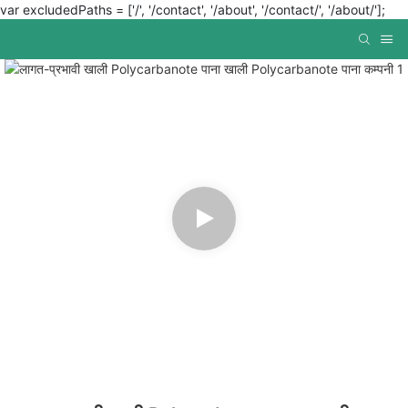
var excludedPaths = ['/', '/contact', '/about', '/contact/', '/about/'];