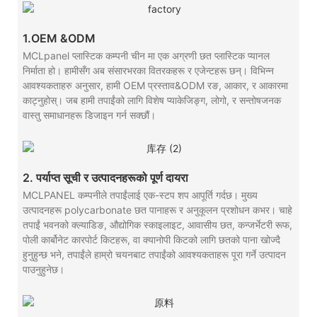
1.OEM &ODM
MCLpanel प्लास्टिक कम्पनी चीन मा एक अग्रणी छत प्लास्टिक प्यानल
निर्माता हो। हामीसँग अब संसारभरका वितरकहरू र एजेन्टहरू छन्। विभिन्न
आवश्यकताहरु अनुसार, हामी OEM प्रस्ताव&ODM रङ, आकार, र आकारमा
काट्नुहोस्। जब हामी तपाईंको लागि विशेष प्याकेजिङ्ग, लोगो, र सन्तोषजनक
वास्तु समाधानहरू डिजाइन गर्न सक्छौं।
2. पर्याप्त सूची र उत्पादनहरूको पूर्ण दायरा
MCLPANEL कम्पनीले तपाईंलाई एक-स्टप शप आपूर्ति गर्दछ। मुख्य
उत्पादनहरू polycarbonate छत पानाहरू र अनुकूलन प्रशोधन कभर। चाहे
तपाईं भवनको क्ल्याडिङ, औद्योगिक स्काइलाइट, आवासीय छत, कन्जर्भेटरी रूफ,
पोली कार्बोनेट कारपोर्ट किटहरू, वा क्यानोपी किटको लागि छतको पाना खोज्दै
हुनुहुन्छ भने, तपाईंले हाम्रो चयनबाट तपाईंको आवश्यकताहरू पूरा गर्ने उत्पादन
पाउनुहुनेछ।