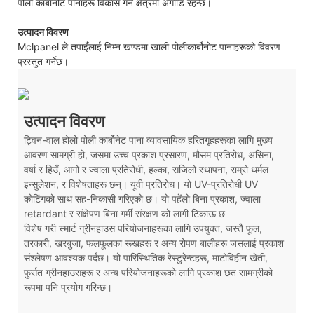
पोली कार्बानोट पानाहरू विकास गर्ने क्षेत्रमा अगाडि रहन्छ।
उत्पादन विवरण
Mclpanel ले तपाइँलाई निम्न खण्डमा खाली पोलीकार्बोनोट पानाहरूको विवरण
प्रस्तुत गर्नेछ।
उत्पादन विवरण
ट्विन-वाल होलो पोली कार्बोनेट पाना व्यावसायिक हरितगृहहरूका लागि मुख्य
आवरण सामग्री हो, जसमा उच्च प्रकाश प्रसारण, मौसम प्रतिरोध, असिना,
वर्षा र हिउँ, आगो र ज्वाला प्रतिरोधी, हल्का, सजिलो स्थापना, राम्रो थर्मल
इन्सुलेशन, र विशेषताहरू छन्। यूवी प्रतिरोध। यो UV-प्रतिरोधी UV
कोटिंगको साथ सह-निकासी गरिएको छ। यो पहेंलो बिना प्रकाश, ज्वाला
retardant र संक्षेपण बिना गर्मी संरक्षण को लागी टिकाऊ छ
विशेष गरी स्मार्ट ग्रीनहाउस परियोजनाहरूका लागि उपयुक्त, जस्तै फूल,
तरकारी, खरबुजा, फलफूलका रूखहरू र अन्य रोपण बालीहरू जसलाई प्रकाश
संश्लेषण आवश्यक पर्दछ। यो पारिस्थितिक रेस्टुरेन्टहरू, माटोविहीन खेती,
फुर्सत ग्रीनहाउसहरू र अन्य परियोजनाहरूको लागि प्रकाश छत सामग्रीको
रूपमा पनि प्रयोग गरिन्छ।