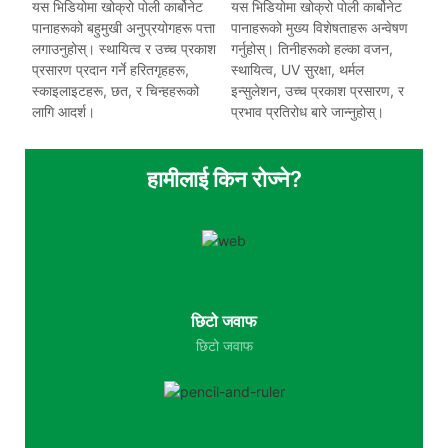
यस भिडियोमा खोक्रो पोली कार्बोनेट
यस भिडियोमा खोक्रो पोली कार्बोनेट
पानाहरूको बहुमुखी अनुप्रयोगहरू पत्ता
पानाहरूको मुख्य विशेषताहरू अन्वेषण
लगाउनुहोस्। स्थायित्व र उच्च प्रकाश
गर्नुहोस्। तिनीहरूको हल्का वजन,
प्रसारण प्रदान गर्ने हरितगृहहरू,
स्थायित्व, UV सुरक्षा, थर्मल
स्काइलाइटहरू, छत, र चिन्हहरूको
इन्सुलेशन, उच्च प्रकाश प्रसारण, र
लागि आदर्श।
प्रभाव प्रतिरोध बारे जान्नुहोस्।
हामीलाई किन रोज्ने?
छिटो जवाफ
छिटो जवाफ