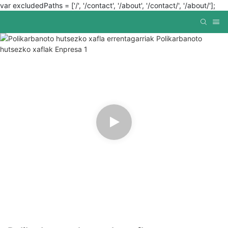
var excludedPaths = ['/', '/contact', '/about', '/contact/', '/about/'];