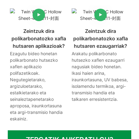
Zeintzuk dira
Zeintzuk dira
polikarbonatozko xafla
polikarbonatozko xafla
hutsaren aplikazioak?
hutsaren ezaugarriak?
Ezagutu bideo honetan
Arakatu polikarbonato
polikarbonato hutsezko
hutsezko xaflen ezaugarri
xaflen aplikazio
nagusiak bideo honetan.
polifazetikoak.
Ikasi haien arina,
Negutegietarako,
iraunkortasuna, UV babesa,
argizuloetarako,
isolamendu termikoa, argi-
estalkietarako eta
transmisio handia eta
seinaleztapenetarako
talkaren erresistentzia.
aproposa, iraunkortasuna
eta argi-transmisio handia
eskainiz.