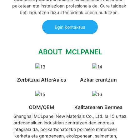
paketean eta instalazioan profesionala da. Gure taldeak
beti laguntzen dizu irtenbiderik onena aurkitzen.
Egin kontaktua
ABOUT MCLPANEL
Zerbitzua AfterAales
Azkar erantzun
ODM/OEM
Kalitatearen Bermea
Shanghai MCLpanel New Materials Co., Ltd. Ia 15 urtez
ordenagailuen industrian zentratzen den enpresa
integrala da, polikarbonatozko polimero materialen
ikerketa eta garapenean, ekoizpenean, salmentan,