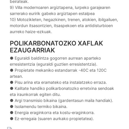
beirateak.
9) Villa modernoaren argiztapena, lurpeko garajearen
sarrerako euririk gabeko argiztapen estalpea
10) Motozikleten, hegazkinen, trenen, atokien, ibilgailuen,
motordun itsasontzien, itsaspekoen eta antidisturbioen
aurreko haize-ezkuak.
POLIKARBONATOZKO XAFLAK
EZAUGARRIAK
● Eguraldi baldintza gogorren aurrean aparteko
erresistentzia (eguraldi guztien erresistentzia).
●
Propietate mekaniko estandarrak -40C eta 120C
artean.
●
Pisu arina eta eramateko eta instalatzeko erraza.
●
Kalitate handiko polikarbonatozko erretxina sendoak
eta iraunkorrak egiten ditu.
●
Argi transmisio bikaina (gardentasun maila handiak).
●
Isolamendu termiko bikaina.
●
Energia eraginkorra eta kostu-eraginkorra.
●
Ez-erregaia (suaren aurkako propietatea).