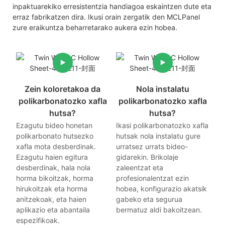
inpaktuarekiko erresistentzia handiagoa eskaintzen dute eta
erraz fabrikatzen dira. Ikusi orain zergatik den MCLPanel
zure eraikuntza beharretarako aukera ezin hobea.
Zein koloretakoa da
Nola instalatu
polikarbonatozko xafla
polikarbonatozko xafla
hutsa?
hutsa?
Ezagutu bideo honetan
Ikasi polikarbonatozko xafla
polikarbonato hutsezko
hutsak nola instalatu gure
xafla mota desberdinak.
urratsez urrats bideo-
Ezagutu haien egitura
gidarekin. Brikolaje
desberdinak, hala nola
zaleentzat eta
horma bikoitzak, horma
profesionalentzat ezin
hirukoitzak eta horma
hobea, konfigurazio akatsik
anitzekoak, eta haien
gabeko eta segurua
aplikazio eta abantaila
bermatuz aldi bakoitzean.
espezifikoak.