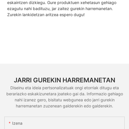
eskaintzen dizkiegu. Gure produktuen xehetasun gehiago
ezagutu nahi badituzu, jar zaitez gurekin harremanetan.
Zurekin lankidetzan aritzea espero dugu!
JARRI GUREKIN HARREMANETAN
Diseinu eta ideia pertsonalizatuak ongi etorriak ditugu eta
berariazko eskakizunetara joateko gai da. Informazio gehiago
nahi izanez gero, bisitatu webgunea edo jarri gurekin
harremanetan zuzenean galderekin edo galderekin.
Izena