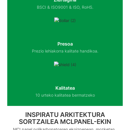
BSCI & ISO9001 & ISO, RoHS.
Presoa
Prezio lehiakorra kalitate handikoa.
Kalitatea
10 urteko kalitatea bermatzeko
INSPIRATU ARKITEKTURA
SORTZAILEA MCLPANEL-EKIN
MCLpanel polikarbonatoaren ekoizpenean, mozketan,