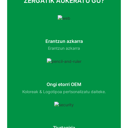
ZERGATIK AUKERATU GU?
Erantzun azkarra
Erantzun azkarra
Ongi etorri OEM
Koloreak & Logotipoa pertsonalizatu daiteke.
Ziurtagiria