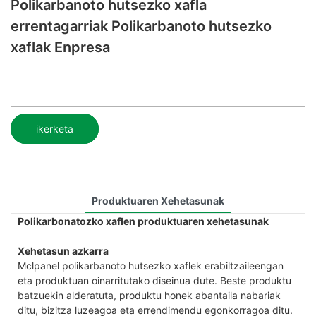
Polikarbanoto hutsezko xafla
errentagarriak Polikarbanoto hutsezko
xaflak Enpresa
ikerketa
Produktuaren Xehetasunak
Polikarbonatozko xaflen produktuaren xehetasunak
Xehetasun azkarra
Mclpanel polikarbanoto hutsezko xaflek erabiltzaileengan
eta produktuan oinarritutako diseinua dute. Beste produktu
batzuekin alderatuta, produktu honek abantaila nabariak
ditu, bizitza luzeagoa eta errendimendu egonkorragoa ditu.