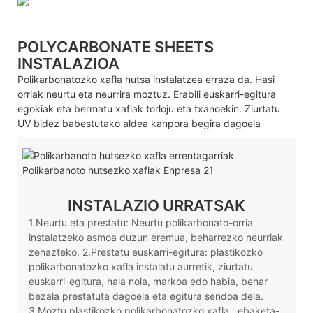
POLYCARBONATE SHEETS
INSTALAZIOA
Polikarbonatozko xafla hutsa instalatzea erraza da. Hasi
orriak neurtu eta neurrira moztuz. Erabili euskarri-egitura
egokiak eta bermatu xaflak torloju eta txanoekin. Ziurtatu
UV bidez babestutako aldea kanpora begira dagoela
INSTALAZIO URRATSAK
1.Neurtu eta prestatu: Neurtu polikarbonato-orria
instalatzeko asmoa duzun eremua, beharrezko neurriak
zehazteko. 2.Prestatu euskarri-egitura: plastikozko
polikarbonatozko xafla instalatu aurretik, ziurtatu
euskarri-egitura, hala nola, markoa edo habia, behar
bezala prestatuta dagoela eta egitura sendoa dela.
3.Moztu plastikozko polikarbonatozko xafla : ebaketa-