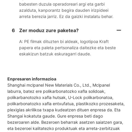
babesten duzula operadoreari argi eta garbi
azalduta, kanporantz begira dauden irizpideei
arreta berezia jarriz. Ez da gaizki instalatu behar.
6
Zer moduz zure paketea?
A: PE filmak dituzten bi aldeak, logotipoa Kraft
papera eta paleta pertsonaliza daitezke eta beste
eskakizun batzuk eskuragarri daude.
Enpresaren informazioa
Shanghai mclpanel New Materials Co., Ltd., Mclpanel
laburra, batez ere polikarbonatozko xafla solidoak,
polikarbanotozko xafla hutsak, U-Lock polikarbonatoa,
polikarbonatozko xafla entxufatua, plastikozko prozesaketa,
plexiglas akrilikoa txapa kudeatzen dituen enpresa da. Eta
Shangai kokatuta gaude. Gure enpresa beti dago
bezeroaren alde. Bezeroen beharrak asetzen saiatzen gara,
eta bezeroei kalitatezko produktuak eta arreta-zerbitzuak