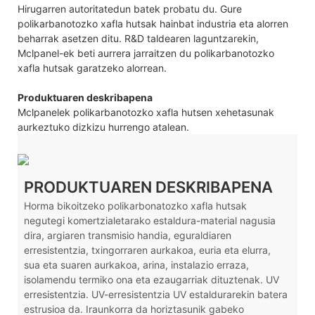
Hirugarren autoritatedun batek probatu du. Gure
polikarbanotozko xafla hutsak hainbat industria eta alorren
beharrak asetzen ditu. R&D taldearen laguntzarekin,
Mclpanel-ek beti aurrera jarraitzen du polikarbanotozko
xafla hutsak garatzeko alorrean.
Produktuaren deskribapena
Mclpanelek polikarbanotozko xafla hutsen xehetasunak
aurkeztuko dizkizu hurrengo atalean.
PRODUKTUAREN DESKRIBAPENA
Horma bikoitzeko polikarbonatozko xafla hutsak
negutegi komertzialetarako estaldura-material nagusia
dira, argiaren transmisio handia, eguraldiaren
erresistentzia, txingorraren aurkakoa, euria eta elurra,
sua eta suaren aurkakoa, arina, instalazio erraza,
isolamendu termiko ona eta ezaugarriak dituztenak. UV
erresistentzia. UV-erresistentzia UV estaldurarekin batera
estrusioa da. Iraunkorra da horiztasunik gabeko