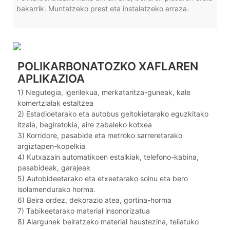
bakarrik. Muntatzeko prest eta instalatzeko erraza.
POLIKARBONATOZKO XAFLAREN
APLIKAZIOA
1) Negutegia, igerilekua, merkataritza-guneak, kale
komertzialak estaltzea
2) Estadioetarako eta autobus geltokietarako eguzkitako
itzala, begiratokia, aire zabaleko kotxea
3) Korridore, pasabide eta metroko sarreretarako
argiztapen-kopelkia
4) Kutxazain automatikoen estalkiak, telefono-kabina,
pasabideak, garajeak
5) Autobideetarako eta etxeetarako soinu eta bero
isolamendurako horma.
6) Beira ordez, dekorazio atea, gortina-horma
7) Tabikeetarako material insonorizatua
8) Alargunek beiratzeko material haustezina, teilatuko