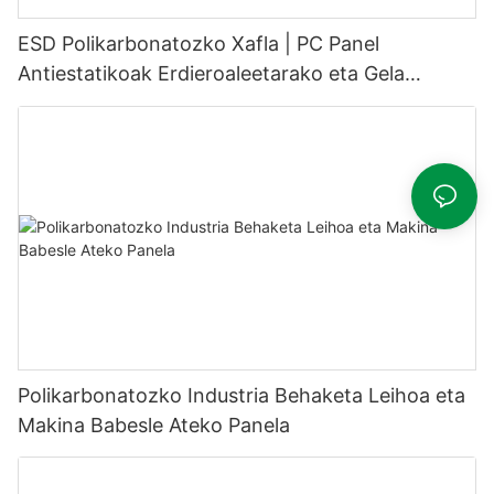
ESD Polikarbonatozko Xafla | PC Panel
Antiestatikoak Erdieroaleetarako eta Gela
Garbietarako
Polikarbonatozko Industria Behaketa Leihoa eta
Makina Babesle Ateko Panela