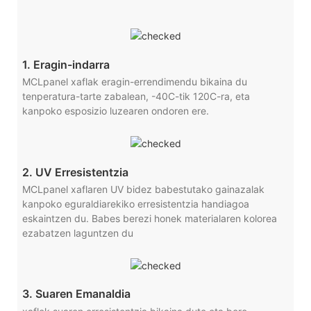
1. Eragin-indarra
MCLpanel xaflak eragin-errendimendu bikaina du
tenperatura-tarte zabalean, -40C-tik 120C-ra, eta
kanpoko esposizio luzearen ondoren ere.
2. UV Erresistentzia
MCLpanel xaflaren UV bidez babestutako gainazalak
kanpoko eguraldiarekiko erresistentzia handiagoa
eskaintzen du. Babes berezi honek materialaren kolorea
ezabatzen laguntzen du
3. Suaren Emanaldia