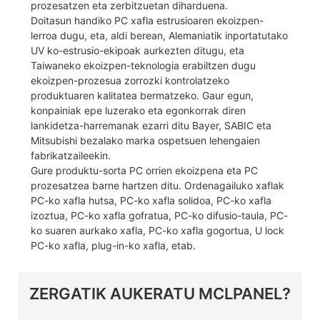
prozesatzen eta zerbitzuetan diharduena.
Doitasun handiko PC xafla estrusioaren ekoizpen-
lerroa dugu, eta, aldi berean, Alemaniatik inportatutako
UV ko-estrusio-ekipoak aurkezten ditugu, eta
Taiwaneko ekoizpen-teknologia erabiltzen dugu
ekoizpen-prozesua zorrozki kontrolatzeko
produktuaren kalitatea bermatzeko. Gaur egun,
konpainiak epe luzerako eta egonkorrak diren
lankidetza-harremanak ezarri ditu Bayer, SABIC eta
Mitsubishi bezalako marka ospetsuen lehengaien
fabrikatzaileekin.
Gure produktu-sorta PC orrien ekoizpena eta PC
prozesatzea barne hartzen ditu. Ordenagailuko xaflak
PC-ko xafla hutsa, PC-ko xafla solidoa, PC-ko xafla
izoztua, PC-ko xafla gofratua, PC-ko difusio-taula, PC-
ko suaren aurkako xafla, PC-ko xafla gogortua, U lock
PC-ko xafla, plug-in-ko xafla, etab.
ZERGATIK AUKERATU MCLPANEL?