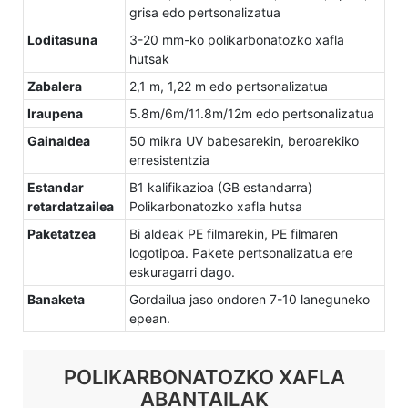
grisa edo pertsonalizatua
Loditasuna
3-20 mm-ko polikarbonatozko xafla
hutsak
Zabalera
2,1 m, 1,22 m edo pertsonalizatua
Iraupena
5.8m/6m/11.8m/12m edo pertsonalizatua
Gainaldea
50 mikra UV babesarekin, beroarekiko
erresistentzia
Estandar
B1 kalifikazioa (GB estandarra)
retardatzailea
Polikarbonatozko xafla hutsa
Paketatzea
Bi aldeak PE filmarekin, PE filmaren
logotipoa. Pakete pertsonalizatua ere
eskuragarri dago.
Banaketa
Gordailua jaso ondoren 7-10 laneguneko
epean.
POLIKARBONATOZKO XAFLA
ABANTAILAK