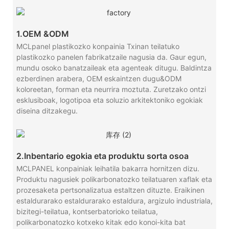
1.OEM &ODM
MCLpanel plastikozko konpainia Txinan teilatuko
plastikozko panelen fabrikatzaile nagusia da. Gaur egun,
mundu osoko banatzaileak eta agenteak ditugu. Baldintza
ezberdinen arabera, OEM eskaintzen dugu&ODM
koloreetan, forman eta neurrira moztuta. Zuretzako ontzi
esklusiboak, logotipoa eta soluzio arkitektoniko egokiak
diseina ditzakegu.
2.Inbentario egokia eta produktu sorta osoa
MCLPANEL konpainiak leihatila bakarra hornitzen dizu.
Produktu nagusiek polikarbonatozko teilatuaren xaflak eta
prozesaketa pertsonalizatua estaltzen dituzte. Eraikinen
estaldurarako estaldurarako estaldura, argizulo industriala,
bizitegi-teilatua, kontserbatorioko teilatua,
polikarbonatozko kotxeko kitak edo konoi-kita bat