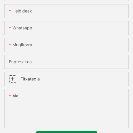
Helbideak
Whatsapp
Mugikorra
Enpresakoa
Fitxategia
Alai