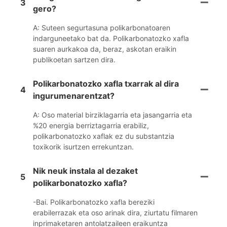
3
gero?
A: Suteen segurtasuna polikarbonatoaren
indarguneetako bat da. Polikarbonatozko xafla
suaren aurkakoa da, beraz, askotan eraikin
publikoetan sartzen dira.
Polikarbonatozko xafla txarrak al dira
4
ingurumenarentzat?
A: Oso material birziklagarria eta jasangarria eta
%20 energia berriztagarria erabiliz,
polikarbonatozko xaflak ez du substantzia
toxikorik isurtzen errekuntzan.
Nik neuk instala al dezaket
5
polikarbonatozko xafla?
-Bai. Polikarbonatozko xafla bereziki
erabilerrazak eta oso arinak dira, ziurtatu filmaren
inprimaketaren antolatzaileen eraikuntza