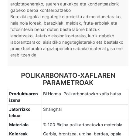
argiztapenerako, suaren aurkakoa eta kondentsaziorik
gabeko beroa kontserbatzeko
Bereziki egokia negutegiko proiektu adimendunetarako,
hala nola loreak, barazkiak, meloiak, fruta-arbolak eta
fotosintesia behar duten beste labore batzuk
landatzeko. Jatetxe ekologikoetarako, lurrik gabeko
laborantzarako, aisialdiko negutegietarako eta bestelako
proiektuetarako argiztapeneko sabaiko material gisa ere
erabiltzen da.
POLIKARBONATO-XAFLAREN
PARAMETROAK
Produktuaren
Bi Horma Polikarbonatozko xafla hutsa
izena
Jatorrizko
Shanghai
lekua
Materiala
% 100 Birjina polikartonatozko materiala
Koloreak
Garbia, brontzea, urdina, berdea, opala,