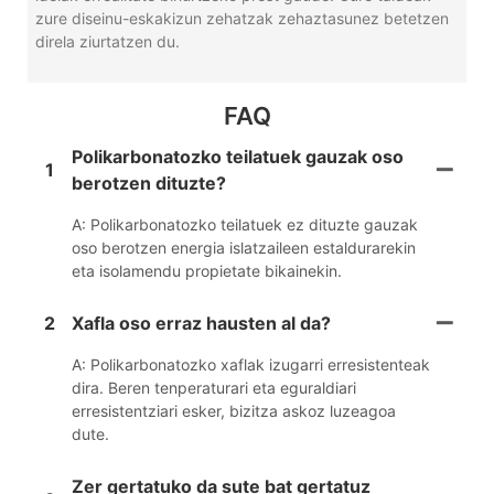
zure diseinu-eskakizun zehatzak zehaztasunez betetzen
direla ziurtatzen du.
FAQ
Polikarbonatozko teilatuek gauzak oso
1
berotzen dituzte?
A: Polikarbonatozko teilatuek ez dituzte gauzak
oso berotzen energia islatzaileen estaldurarekin
eta isolamendu propietate bikainekin.
2
Xafla oso erraz hausten al da?
A: Polikarbonatozko xaflak izugarri erresistenteak
dira. Beren tenperaturari eta eguraldiari
erresistentziari esker, bizitza askoz luzeagoa
dute.
Zer gertatuko da sute bat gertatuz