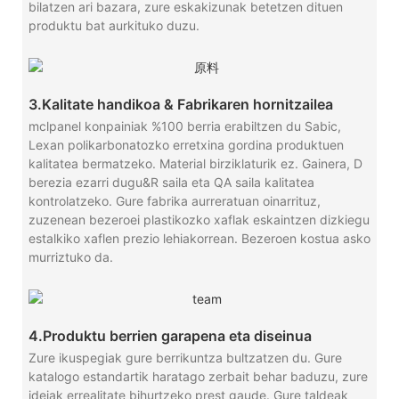
bilatzen ari bazara, zure eskakizunak betetzen dituen
produktu bat aurkituko duzu.
3.Kalitate handikoa & Fabrikaren hornitzailea
mclpanel konpainiak %100 berria erabiltzen du Sabic,
Lexan polikarbonatozko erretxina gordina produktuen
kalitatea bermatzeko. Material birziklaturik ez. Gainera, D
berezia ezarri dugu&R saila eta QA saila kalitatea
kontrolatzeko. Gure fabrika aurreratuan oinarrituz,
zuzenean bezeroei plastikozko xaflak eskaintzen dizkiegu
estalkiko xaflen prezio lehiakorrean. Bezeroen kostua asko
murriztuko da.
4.Produktu berrien garapena eta diseinua
Zure ikuspegiak gure berrikuntza bultzatzen du. Gure
katalogo estandartik haratago zerbait behar baduzu, zure
ideiak errealitate bihurtzeko prest gaude. Gure taldeak