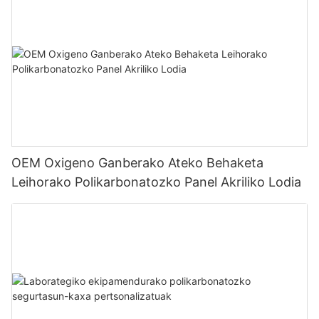
OEM Oxigeno Ganberako Ateko Behaketa
Leihorako Polikarbonatozko Panel Akriliko Lodia