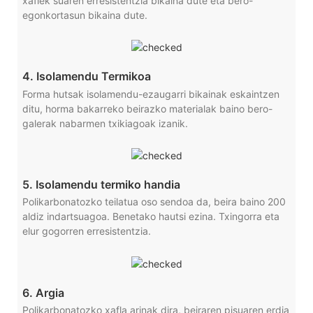
xaflek suaren erresistentzia bikaina dute eta bero-
egonkortasun bikaina dute.
4. Isolamendu Termikoa
Forma hutsak isolamendu-ezaugarri bikainak eskaintzen
ditu, horma bakarreko beirazko materialak baino bero-
galerak nabarmen txikiagoak izanik.
5. Isolamendu termiko handia
Polikarbonatozko teilatua oso sendoa da, beira baino 200
aldiz indartsuagoa. Benetako hautsi ezina. Txingorra eta
elur gogorren erresistentzia.
6. Argia
Polikarbonatozko xafla arinak dira, beiraren pisuaren erdia