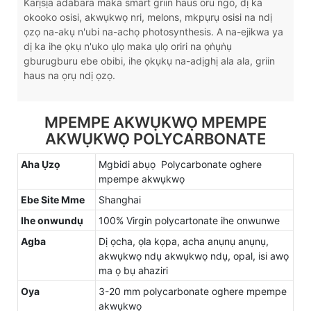
Karịsịa adabara maka smart griin haus oru ngo, dị ka
okooko osisi, akwụkwọ nri, melons, mkpụrụ osisi na ndị
ọzọ na-akụ n'ubi na-achọ photosynthesis. A na-ejikwa ya
dị ka ihe ọkụ n'uko ụlọ maka ụlọ oriri na ọṅụṅụ
gburugburu ebe obibi, ihe ọkụkụ na-adịghị ala ala, griin
haus na ọrụ ndị ọzọ.
MPEMPE AKWỤKWỌ MPEMPE
AKWỤKWỌ POLYCARBONATE
Aha Ụzọ
Mgbidi abụọ Polycarbonate oghere
mpempe akwụkwọ
Ebe Site Mme
Shanghai
Ihe onwundụ
100% Virgin polycartonate ihe onwunwe
Agba
Dị ọcha, ọla kọpa, acha anụnụ anụnụ,
akwụkwọ ndụ akwụkwọ ndụ, opal, isi awọ
ma ọ bụ ahaziri
Oya
3-20 mm polycarbonate oghere mpempe
akwụkwọ