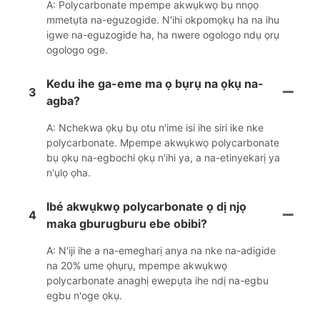
A: Polycarbonate mpempe akwụkwọ bụ nnọọ
mmetụta na-eguzogide. N'ihi okpomọkụ ha na ihu
igwe na-eguzogide ha, ha nwere ogologo ndụ ọrụ
ogologo oge.
Kedu ihe ga-eme ma ọ bụrụ na ọkụ na-
3
agba?
A: Nchekwa ọkụ bụ otu n'ime isi ihe siri ike nke
polycarbonate. Mpempe akwụkwọ polycarbonate
bụ ọkụ na-egbochi ọkụ n'ihi ya, a na-etinyekarị ya
n'ụlọ ọha.
Ibé akwụkwọ polycarbonate ọ dị njọ
4
maka gburugburu ebe obibi?
A: N'iji ihe a na-emegharị anya na nke na-adigide
na 20% ume ọhụrụ, mpempe akwụkwọ
polycarbonate anaghị ewepụta ihe ndị na-egbu
egbu n'oge ọkụ.