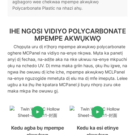
agbagoro wee chekwaa mpempe akwụkwọ
Polycarbonate Plastic na nhazi ahụ.
IHE NGOSI VIDIYO POLYCARBONATE
MPEMPE AKWỤKWỌ
Chọpụta uru dị n'ịhọrọ mpempe akwụkwọ polycarbonate
oghere MCPanel na vidiyo na-enye nkọwa. Mụta ka panetị
anyị dị fechaa, na-adịte aka na nke ukwuu na-enye mkpuchi
ọkụ na nchedo UV. Dị mma maka griin haus, ọkụ ihu igwe, na
ngwa ihe owuwu dị iche iche, mpempe akwụkwọ MCLPanel
na-enye nguzogide mmetụta dị elu ma dị mfe imepụta. Lelee
ugbu a ka ịhụ ihe kpatara MCPanel ji bụrụ nhọrọ zuru oke
maka mkpa ihe owuwu gị.
Kedu agba bụ mpempe
Kedu ka esi etinye
akwụkwọ
akwụkwọ