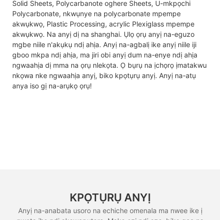
Solid Sheets, Polycarbanote oghere Sheets, U-mkpọchi
Polycarbonate, nkwụnye na polycarbonate mpempe
akwụkwọ, Plastic Processing, acrylic Plexiglass mpempe
akwụkwọ. Na anyị dị na shanghai. Ụlọ ọrụ anyị na-eguzo
mgbe niile n'akụkụ ndị ahịa. Anyị na-agbalị ike anyị niile iji
gboo mkpa ndị ahịa, ma jiri obi anyị dum na-enye ndị ahịa
ngwaahịa dị mma na ọrụ nlekọta. Ọ bụrụ na ịchọrọ ịmatakwu
nkọwa nke ngwaahịa anyị, biko kpọtụrụ anyị. Anyị na-atụ
anya iso gị na-arụkọ ọrụ!
KPỌTỤRỤ ANYỊ
Anyị na-anabata usoro na echiche omenala ma nwee ike ị