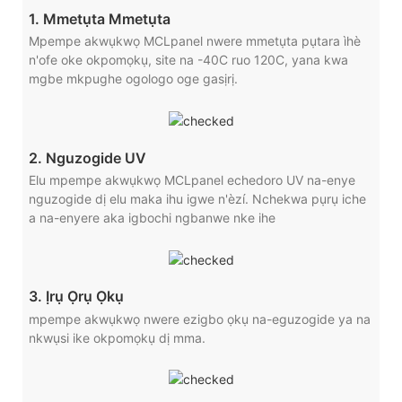
1. Mmetụta Mmetụta
Mpempe akwụkwọ MCLpanel nwere mmetụta pụtara ìhè
n'ofe oke okpomọkụ, site na -40C ruo 120C, yana kwa
mgbe mkpughe ogologo oge gasịrị.
2. Nguzogide UV
Elu mpempe akwụkwọ MCLpanel echedoro UV na-enye
nguzogide dị elu maka ihu igwe n'èzí. Nchekwa pụrụ iche
a na-enyere aka igbochi ngbanwe nke ihe
3. Ịrụ Ọrụ Ọkụ
mpempe akwụkwọ nwere ezigbo ọkụ na-eguzogide ya na
nkwụsi ike okpomọkụ dị mma.