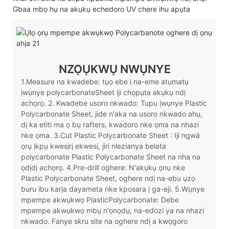
Gbaa mbọ hụ na akụkụ echedoro UV chere ihu apụta
NZỌỤKWỤ NWỤNYE
1.Measure na kwadebe: tụọ ebe ị na-eme atụmatụ
ịwụnye polycarbonateSheet iji chọpụta akụkụ ndị
achọrọ. 2. Kwadebe usoro nkwado: Tupu ịwụnye Plastic
Polycarbonate Sheet, jide n'aka na usoro nkwado ahụ,
dị ka etiti ma ọ bụ rafters, kwadoro nke ọma na nhazi
nke ọma. 3.Cut Plastic Polycarbonate Sheet : Iji ngwá
ọrụ ịkpụ kwesịrị ekwesị, jiri nlezianya belata
polycarbonate Plastic Polycarbonate Sheet na nha na
ọdịdị achọrọ. 4.Pre-drill oghere: N'akụkụ ọnụ nke
Plastic Polycarbonate Sheet, oghere ndị na-ebu ụzọ
buru ibu karịa dayameta nke kposara ị ga-eji. 5.Wụnye
mpempe akwụkwọ PlasticPolycarbonate: Debe
mpempe akwụkwọ mbụ n'ọnọdụ, na-edozi ya na nhazi
nkwado. Fanye skru site na oghere ndị a kwọgoro