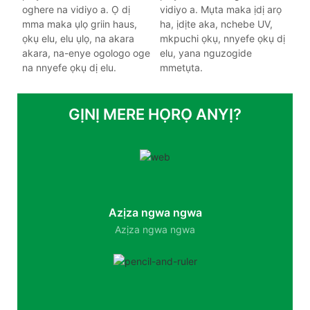
oghere na vidiyo a. Ọ dị
vidiyo a. Mụta maka ịdị arọ
mma maka ụlọ griin haus,
ha, ịdịte aka, nchebe UV,
ọkụ elu, elu ụlọ, na akara
mkpuchi ọkụ, nnyefe ọkụ dị
akara, na-enye ogologo oge
elu, yana nguzogide
na nnyefe ọkụ dị elu.
mmetụta.
GỊNỊ MERE HỌRỌ ANYỊ?
Azịza ngwa ngwa
Azịza ngwa ngwa