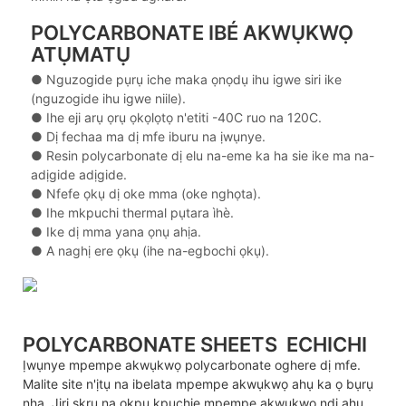
POLYCARBONATE IBÉ AKWỤKWỌ
ATỤMATỤ
● Nguzogide pụrụ iche maka ọnọdụ ihu igwe siri ike
(nguzogide ihu igwe niile).
●
Ihe eji arụ ọrụ ọkọlọtọ n'etiti -40C ruo na 120C.
●
Dị fechaa ma dị mfe iburu na ịwụnye.
●
Resin polycarbonate dị elu na-eme ka ha sie ike ma na-
adịgide adịgide.
●
Nfefe ọkụ dị oke mma (oke nghọta).
●
Ihe mkpuchi thermal pụtara ìhè.
●
Ike dị mma yana ọnụ ahịa.
●
A naghị ere ọkụ (ihe na-egbochi ọkụ).
POLYCARBONATE SHEETS
ECHICHI
Ịwụnye mpempe akwụkwọ polycarbonate oghere dị mfe.
Malite site n'ịtụ na ibelata mpempe akwụkwọ ahụ ka ọ bụrụ
nha. Jiri skru na okpu kpuchie mpempe akwụkwọ ndị ahụ.