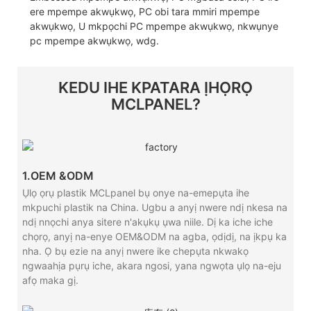
ere mpempe akwụkwọ, PC obi tara mmiri mpempe
akwụkwọ, U mkpọchi PC mpempe akwụkwọ, nkwụnye
pc mpempe akwụkwọ, wdg.
KEDU IHE KPATARA ỊHỌRỌ
MCLPANEL?
1.OEM &ODM
Ụlọ ọrụ plastik MCLpanel bụ onye na-emepụta ihe
mkpuchi plastik na China. Ugbu a anyị nwere ndị nkesa na
ndị nnọchi anya sitere n'akụkụ ụwa niile. Dị ka iche iche
chọrọ, anyị na-enye OEM&ODM na agba, ọdịdị, na ịkpụ ka
nha. Ọ bụ ezie na anyị nwere ike chepụta nkwakọ
ngwaahịa pụrụ iche, akara ngosi, yana ngwọta ụlọ na-eju
afọ maka gị.