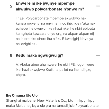
Enwere m ike ịwụnye mpempe
5
akwụkwọ polycarbonate n'onwe m?
T: Ee. Polycarbonate mpempe akwụkwọ na-
karịsịa ọrụ-enyi na enyi na nnọọ ìhè, jide n'aka na-
echebe ihe owuwu nke nhazi nke ihe nkiri ebipụta
ka nghọta kọwaara onye ọrụ, na akpan akpan ntị
na ibiere nke chere ihu n'èzí. E kwesịghị itinye ya
na-ezighi ezi.
6
Kedu maka ngwugwu gị?
A: Akụkụ abụọ ahụ nwere ihe nkiri PE, logo nwere
ike ịhazi akwụkwọ Kraft na pallet na ihe ndị ọzọ
chọrọ.
Ihe Ọmụma Ụlọ Ụlọ
Shanghai mclpanel New Materials Co., Ltd., mkpụmkpụ
maka Mclpanel, bụ a ụlọ ọrụ na tumadi jisie Polycarbonate