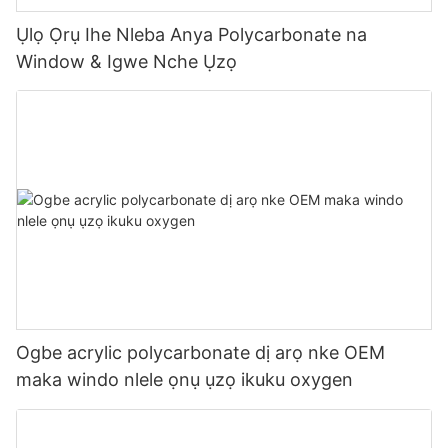
Ụlọ Ọrụ Ihe Nleba Anya Polycarbonate na
Window & Igwe Nche Ụzọ
Ogbe acrylic polycarbonate dị arọ nke OEM
maka windo nlele ọnụ ụzọ ikuku oxygen