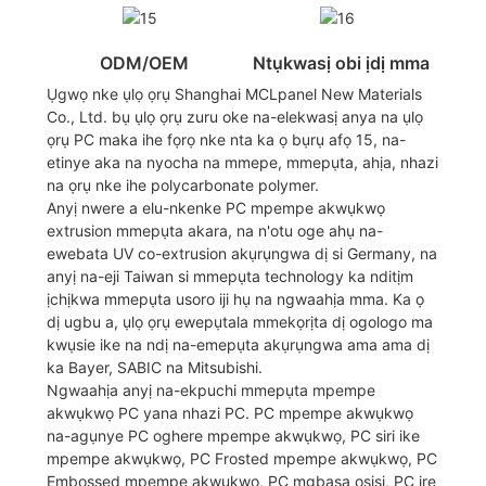
ODM/OEM
Ntụkwasị obi ịdị mma
Ụgwọ nke ụlọ ọrụ Shanghai MCLpanel New Materials
Co., Ltd. bụ ụlọ ọrụ zuru oke na-elekwasị anya na ụlọ
ọrụ PC maka ihe fọrọ nke nta ka ọ bụrụ afọ 15, na-
etinye aka na nyocha na mmepe, mmepụta, ahịa, nhazi
na ọrụ nke ihe polycarbonate polymer.
Anyị nwere a elu-nkenke PC mpempe akwụkwọ
extrusion mmepụta akara, na n'otu oge ahụ na-
ewebata UV co-extrusion akụrụngwa dị si Germany, na
anyị na-eji Taiwan si mmepụta technology ka nditịm
ịchịkwa mmepụta usoro iji hụ na ngwaahịa mma. Ka ọ
dị ugbu a, ụlọ ọrụ ewepụtala mmekọrịta dị ogologo ma
kwụsie ike na ndị na-emepụta akụrụngwa ama ama dị
ka Bayer, SABIC na Mitsubishi.
Ngwaahịa anyị na-ekpuchi mmepụta mpempe
akwụkwọ PC yana nhazi PC. PC mpempe akwụkwọ
na-agụnye PC oghere mpempe akwụkwọ, PC siri ike
mpempe akwụkwọ, PC Frosted mpempe akwụkwọ, PC
Embossed mpempe akwụkwọ, PC mgbasa osisi, PC ire