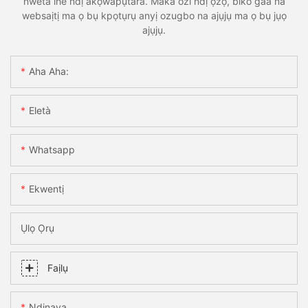
nweta ihe ndị akọwapụtara. Maka ozi ndị ọzọ, biko gaa na
websaịtị ma ọ bụ kpọtụrụ anyị ozugbo na ajụjụ ma ọ bụ jụọ
ajụjụ.
Aha Aha:
Eletà
Whatsapp
Ekwentị
Ụlọ Ọrụ
Faịlụ
Ndinaya