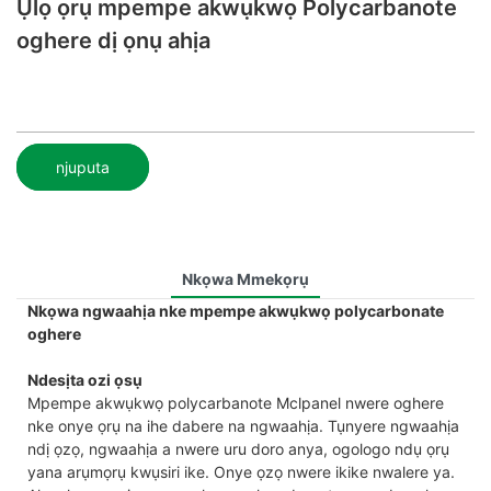
Ụlọ ọrụ mpempe akwụkwọ Polycarbanote
oghere dị ọnụ ahịa
njuputa
Nkọwa Mmekọrụ
Nkọwa ngwaahịa nke mpempe akwụkwọ polycarbonate
oghere
Ndesịta ozi ọsụ
Mpempe akwụkwọ polycarbanote Mclpanel nwere oghere
nke onye ọrụ na ihe dabere na ngwaahịa. Tụnyere ngwaahịa
ndị ọzọ, ngwaahịa a nwere uru doro anya, ogologo ndụ ọrụ
yana arụmọrụ kwụsiri ike. Onye ọzọ nwere ikike nwalere ya.