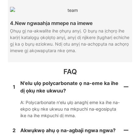
4.New ngwaahịa mmepe na imewe
Ọhụụ gị na-akwalite ihe ọhụrụ anyị. Ọ bụrụ na ịchọrọ ihe
karịrị katalọgụ ọkọlọtọ anyị, anyị dị njikere ịtụgharị echiche
gị ka ọ bụrụ eziokwu. Ndị otu anyị na-achọpụta na achọrọ
imewe gị akọwapụtara nke ọma.
FAQ
N'elu ụlọ polycarbonate ọ na-eme ka ihe
1
dị ọkụ nke ukwuu?
A: Polycarbonate n'elu ụlọ anaghị eme ka ihe na-
ekpo ọkụ nke ukwuu na mkpuchi na-egosipụta
ike na ihe mkpuchi dị mma.
2
Akwụkwọ ahụ ọ na-agbaji ngwa ngwa?