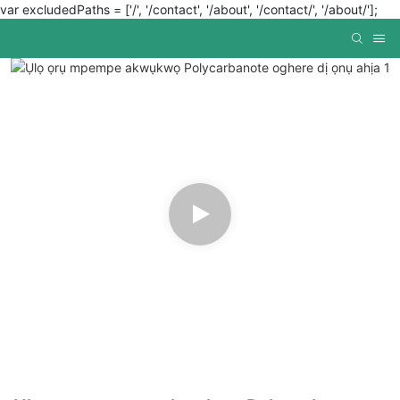
var excludedPaths = ['/', '/contact', '/about', '/contact/', '/about/'];