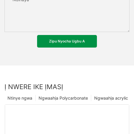
Zipu Nyocha Ugbu A
Ị NWERE IKE ỊMASỊ
Ntinye ngwa
Ngwaahịa Polycarbonate
Ngwaahịa acrylic