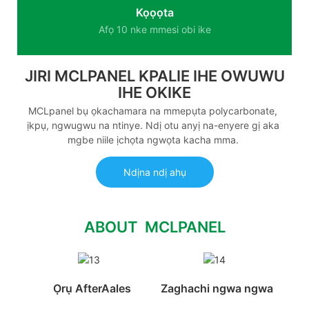
Kọọọta
Afọ 10 nke mmesi obi ike
JIRI MCLPANEL KPALIE IHE OWUWU
IHE OKIKE
MCLpanel bụ ọkachamara na mmepụta polycarbonate,
ịkpụ, ngwugwu na ntinye. Ndị otu anyị na-enyere gị aka
mgbe niile ịchọta ngwọta kacha mma.
Ndịna ndị ahụ
ABOUT MCLPANEL
Ọrụ AfterAales
Zaghachi ngwa ngwa