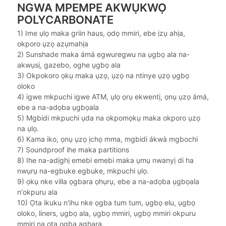
NGWA MPEMPE AKWỤKWỌ
POLYCARBONATE
1) Ime ụlọ maka griin haus, ọdọ mmiri, ebe ịzụ ahịa,
okporo ụzọ azụmahịa
2) Sunshade maka ámá egwuregwu na ụgbọ ala na-
akwụsị, gazebo, oghe ụgbọ ala
3) Okpokoro ọkụ maka ụzọ, ụzọ na ntinye ụzọ ụgbọ
oloko
4) igwe mkpuchi igwe ATM, ụlọ ọrụ ekwentị, ọnụ ụzọ ámá,
ebe a na-adọba ụgbọala
5) Mgbidi mkpuchi ụda na okpomọkụ maka okporo ụzọ
na ụlọ.
6) Kama iko, ọnụ ụzọ ịchọ mma, mgbidi ákwà mgbochi
7) Soundproof ihe maka partitions
8) Ihe na-adịghị emebi emebi maka ụmụ nwanyị di ha
nwụrụ na-egbuke egbuke, mkpuchi ụlọ.
9) ọkụ nke villa ọgbara ọhụrụ, ebe a na-adọba ụgbọala
n'okpuru ala
10) Ọta ikuku n'ihu nke ọgba tum tum, ụgbọ elu, ụgbọ
oloko, liners, ụgbọ ala, ụgbọ mmiri, ụgbọ mmiri okpuru
mmiri na ọta ọgba aghara.