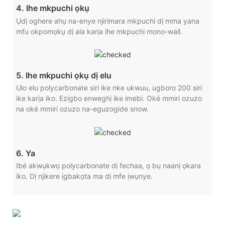
4. Ihe mkpuchi ọkụ
Ụdị oghere ahụ na-enye njirimara mkpuchi dị mma yana
mfu okpomọkụ dị ala karịa ihe mkpuchi mono-wall.
5. Ihe mkpuchi ọkụ dị elu
Ulo elu polycarbonate siri ike nke ukwuu, ugboro 200 siri
ike karịa iko. Ezigbo enweghị ike imebi. Oké mmiri ozuzo
na oké mmiri ozuzo na-eguzogide snow.
6. Ya
Ibé akwụkwọ polycarbonate dị fechaa, ọ bụ naanị ọkara
iko. Dị njikere ịgbakọta ma dị mfe ịwụnye.