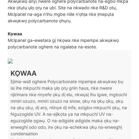
Akwụkwọ anyị nwere oghere polycarbanote na-egbo mkpa
nke ọtụtụ ụlọ ọrụ na ubi. Site na nkwado nke R&D otu,
Mclpanel na-aga n'ihu mgbe niile n'ọhịa nke ịmepụta
akwụkwọ polycarbanote ọhụrụ.
Kọwaa
Mclpanel ga-ewetara gị nkọwa nke mpempe akwụkwọ
polycarbanote oghere na ngalaba na-esote.
KỌWAA
Ejima-wall oghere Polycarbonate mpempe akwụkwọ bụ
isi ihe mkpuchi maka ụlọ ọrụ griin haus, nke nwere
njirimara nke nnyefe ọkụ dị elu, nkwụsị ihu igwe, mgbochi
mmiri ozuzo, mmiri ozuzo na snow, ọkụ na ọkụ ọkụ, ọkụ
na ọkụ ọkụ, dị arọ, ntinye dị mfe, ezigbo mkpuchi ọkụ, na
Nguzogide UV. A na-ejikọta ya na mkpuchi UV na-
eguzogide ọgwụ. Ọ na-adịgide adịgide maka ọkụ na-
enweghị odo odo, ire ọkụ na-echekwa ọkụ na-enweghị
condensation