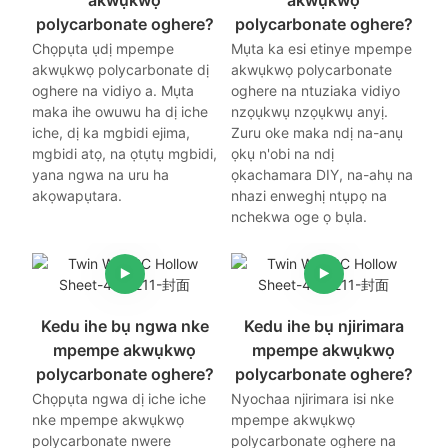
polycarbonate oghere?
polycarbonate oghere?
Chọpụta ụdị mpempe
Mụta ka esi etinye mpempe
akwụkwọ polycarbonate dị
akwụkwọ polycarbonate
oghere na vidiyo a. Mụta
oghere na ntuziaka vidiyo
maka ihe owuwu ha dị iche
nzọụkwụ nzọụkwụ anyị.
iche, dị ka mgbidi ejima,
Zuru oke maka ndị na-anụ
mgbidi atọ, na ọtụtụ mgbidi,
ọkụ n'obi na ndị
yana ngwa na uru ha
ọkachamara DIY, na-ahụ na
akọwapụtara.
nhazi enweghị ntụpọ na
nchekwa oge ọ bụla.
Kedu ihe bụ ngwa nke
Kedu ihe bụ njirimara
mpempe akwụkwọ
mpempe akwụkwọ
polycarbonate oghere?
polycarbonate oghere?
Chọpụta ngwa dị iche iche
Nyochaa njirimara isi nke
nke mpempe akwụkwọ
mpempe akwụkwọ
polycarbonate nwere
polycarbonate oghere na