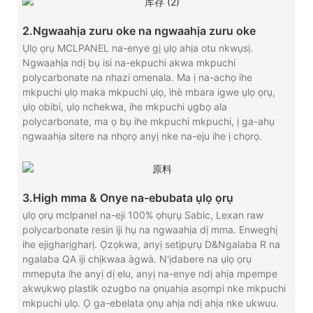
2.Ngwaahịa zuru oke na ngwaahịa zuru oke
Ụlọ ọrụ MCLPANEL na-enye gị ụlọ ahịa otu nkwụsị.
Ngwaahịa ndị bụ isi na-ekpuchi akwa mkpuchi
polycarbonate na nhazi omenala. Ma ị na-achọ ihe
mkpuchi ụlọ maka mkpuchi ụlọ, ìhè mbara igwe ụlọ ọrụ,
ụlọ obibi, ụlọ nchekwa, ihe mkpuchi ụgbọ ala
polycarbonate, ma ọ bụ ihe mkpuchi mkpuchi, ị ga-ahụ
ngwaahịa sitere na nhọrọ anyị nke na-eju ihe ị chọrọ.
3.High mma & Onye na-ebubata ụlọ ọrụ
ụlọ ọrụ mclpanel na-eji 100% ọhụrụ Sabic, Lexan raw
polycarbonate resin iji hụ na ngwaahịa dị mma. Enweghị
ihe ejigharịgharị. Ọzọkwa, anyị setịpụrụ D&Ngalaba R na
ngalaba QA iji chịkwaa àgwà. N'ịdabere na ụlọ ọrụ
mmepụta ihe anyị dị elu, anyị na-enye ndị ahịa mpempe
akwụkwọ plastik ozugbo na ọnụahịa asọmpi nke mkpuchi
mkpuchi ụlọ. Ọ ga-ebelata ọnụ ahịa ndị ahịa nke ukwuu.