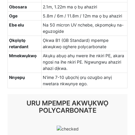
Obosara
2.1m, 1.22m ma ọ bụ ahaziri
Oge
5.8m / 6m / 11.8m / 12m ma ọ bụ ahaziri
Ebe elu
Na 50 micron UV nchebe, okpomọkụ na-
eguzogide
Ọkọlọtọ
Ọkwa B1 (GB Standard) mpempe
retardant
akwụkwọ oghere polycarbonate
Mmekwụkwọ
Akụkụ abụọ ahụ nwere ihe nkiri PE, akara
ngosi na ihe nkiri PE. Ngwungwu ahaziri
ahazi dịkwa.
Nnyepụ
N'ime 7-10 ụbọchị ọrụ ozugbo anyị
nwetara nkwụnye ego.
URU MPEMPE AKWỤKWỌ
POLYCARBONATE