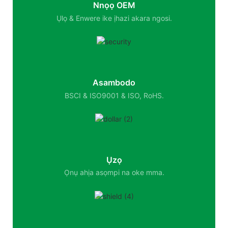
Nnọọ OEM
Ụlọ & Enwere ike ịhazi akara ngosi.
Asambodo
BSCI & ISO9001 & ISO, RoHS.
Ụzọ
Ọnụ ahịa asọmpi na oke mma.