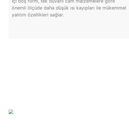
İçi boş form, tek duvarlı cam malzemelere göre
önemli ölçüde daha düşük ısı kayıpları ile mükemmel
yalıtım özellikleri sağlar.