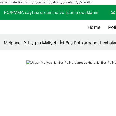
var excludedPaths = ['/', '/contact', '/about', '/contact/', '/about/'];
PC/PMMA sayfası üretimine ve işleme odaklanın
Home
Pol
Mclpanel
Uygun Maliyetli İçi Boş Polikarbanot Levhalar