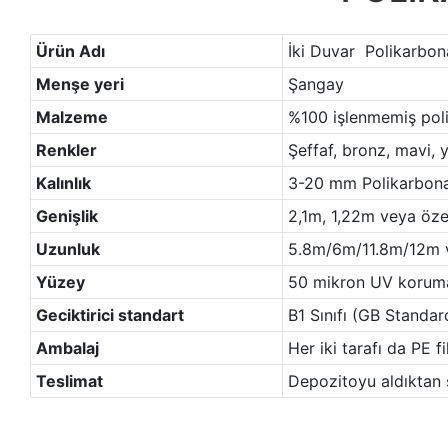
Ürün Adı
İki Duvar Polikarbon
Menşe yeri
Şangay
Malzeme
%100 işlenmemiş pol
Renkler
Şeffaf, bronz, mavi, y
Kalınlık
3-20 mm Polikarbonat
Genişlik
2,1m, 1,22m veya özel
Uzunluk
5.8m/6m/11.8m/12m ve
Yüzey
50 mikron UV korumal
Geciktirici standart
B1 Sınıfı (GB Standar
Ambalaj
Her iki tarafı da PE f
Teslimat
Depozitoyu aldıktan 