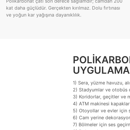
Polikarbonat çatı son derece sağlamdır; camdan 200
kat daha güçlüdür. Gerçekten kırılmaz. Dolu fırtınası
ve yoğun kar yağışına dayanıklılık.
POLIKARBO
UYGULAMA
1) Sera, yüzme havuzu, alı
2) Stadyumlar ve otobüs d
3) Koridorlar, geçitler ve 
4) ATM makinesi kapakları,
5) Otoyollar ve evler için s
6) Cam yerine dekorasyon
7) Bölmeler için ses geç