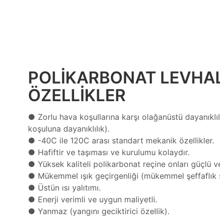
POLIKARBONAT LEVHA
ÖZELLIKLER
● Zorlu hava koşullarına karşı olağanüstü dayanıklıl
koşuluna dayanıklılık).
●
-40C ile 120C arası standart mekanik özellikler.
●
Hafiftir ve taşıması ve kurulumu kolaydır.
●
Yüksek kaliteli polikarbonat reçine onları güçlü ve
●
Mükemmel ışık geçirgenliği (mükemmel şeffaflık s
●
Üstün ısı yalıtımı.
●
Enerji verimli ve uygun maliyetli.
●
Yanmaz (yangını geciktirici özellik).