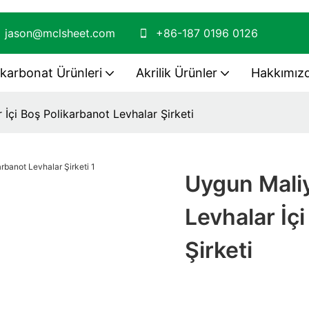
jason@mclsheet.com
+86-187 0196 0126
ikarbonat Ürünleri
Akrilik Ürünler
Hakkımız
 İçi Boş Polikarbanot Levhalar Şirketi
Uygun Maliy
Levhalar İç
Şirketi