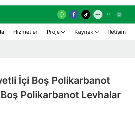
da
Hizmetler
Proje
Kaynak
İletişim
etli İçi Boş Polikarbanot
i Boş Polikarbanot Levhalar