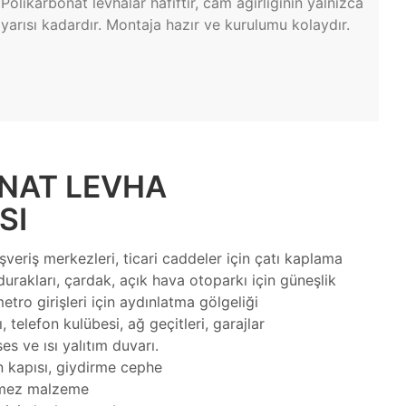
Polikarbonat levhalar hafiftir, cam ağırlığının yalnızca
yarısı kadardır. Montaja hazır ve kurulumu kolaydır.
NAT LEVHA
SI
şveriş merkezleri, ticari caddeler için çatı kaplama
urakları, çardak, açık hava otoparkı için güneşlik
metro girişleri için aydınlatma gölgeliği
 telefon kulübesi, ağ geçitleri, garajlar
es ve ısı yalıtım duvarı.
 kapısı, giydirme cephe
irmez malzeme