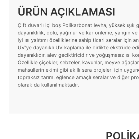
ÜRÜN AÇIKLAMASI
Çift duvarlı içi boş Polikarbonat levha, yüksek ışık g
dayanıklılık, dolu, yağmur ve kar önleme, yangın ve a
iyi ısı yalıtımı özelliklerine sahip ticari seralar içi
UV'ye dayanıklı UV kaplama ile birlikte ekstrüde ed
dayanıklıdır, alev geciktiricidir ve yoğuşmasız ısı k
Özellikle çiçekler, sebzeler, kavunlar, meyve ağaçla
mahsullerin ekimi gibi akıllı sera projeleri için uygun
topraksız tarım, eğlence amaçlı seralar ve diğer pr
olarak da kullanılmaktadır.
POLIK