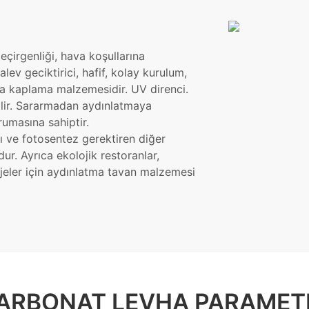
eçirgenliği, hava koşullarına
lev geciktirici, hafif, kolay kurulum,
n ana kaplama malzemesidir. UV direnci.
ilir. Sararmadan aydınlatmaya
orumasına sahiptir.
rı ve fotosentez gerektiren diğer
dur. Ayrıca ekolojik restoranlar,
ojeler için aydınlatma tavan malzemesi
ARBONAT LEVHA PARAMET