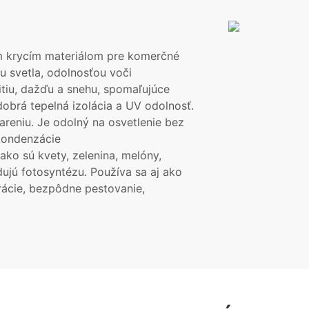
m krycím materiálom pre komerčné
u svetla, odolnosťou voči
tiu, dažďu a snehu, spomaľujúce
 dobrá tepelná izolácia a UV odolnosť.
reniu. Je odolný na osvetlenie bez
 kondenzácie
 ako sú kvety, zelenina, melóny,
ujú fotosyntézu. Používa sa aj ako
rácie, bezpôdne pestovanie,