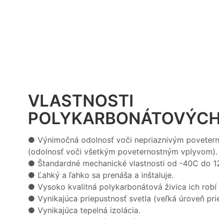
VLASTNOSTI
POLYKARBONÁTOVÝCH
● Výnimočná odolnosť voči nepriaznivým povete
(odolnosť voči všetkým poveternostným vplyvom).
●
Štandardné mechanické vlastnosti od -40C do 1
●
Ľahký a ľahko sa prenáša a inštaluje.
●
Vysoko kvalitná polykarbonátová živica ich robí
●
Vynikajúca priepustnosť svetla (veľká úroveň pri
●
Vynikajúca tepelná izolácia.