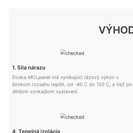
VÝHOD
1. Sila nárazu
Doska MCLpanel má vynikajúci rázový výkon v
širokom rozsahu teplôt, od -40 C do 120 C, a tiež po
dlhšom vonkajšom vystavení.
4. Tepelná izolácia