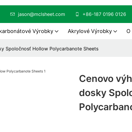
PMMA
jason@mclsheet.com
+86-187 0196 0126
karbonátové Výrobky
Akrylové Výrobky
O
y Spoločnosť Hollow Polycarbanote Sheets
Cenovo výh
dosky Spol
Polycarban