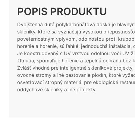
POPIS PRODUKTU
Dvojstenná dutá polykarbonátová doska je hlavný
skleníky, ktoré sa vyznačujú vysokou priepustnosťo
poveternostným vplyvom, odolnosťou proti krupobi
horenie a horenie, sú ľahké, jednoduchá inštalácia,
Je koextrudovaný s UV vrstvou odolnou voči UV žia
žltnutia, spomaľuje horenie a tepelnú ochranu bez
Zvlášť vhodné pre inteligentné skleníkové projekty,
ovocné stromy a iné pestovanie plodín, ktoré vyžad
osvetľovací stropný materiál pre ekologické reštau
oddychové skleníky a iné projekty.