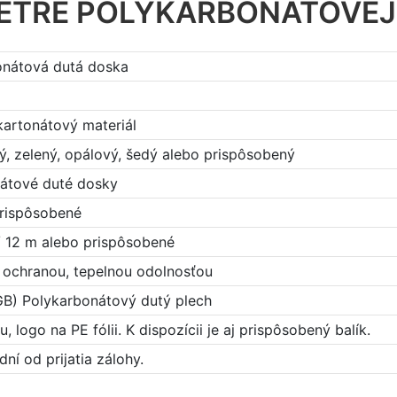
ETRE POLYKARBONÁTOVEJ
onátová dutá doska
artonátový materiál
ý, zelený, opálový, šedý alebo prispôsobený
átové duté dosky
prispôsobené
 / 12 m alebo prispôsobené
ochranou, tepelnou odolnosťou
GB) Polykarbonátový dutý plech
, logo na PE fólii. K dispozícii je aj prispôsobený balík.
ní od prijatia zálohy.