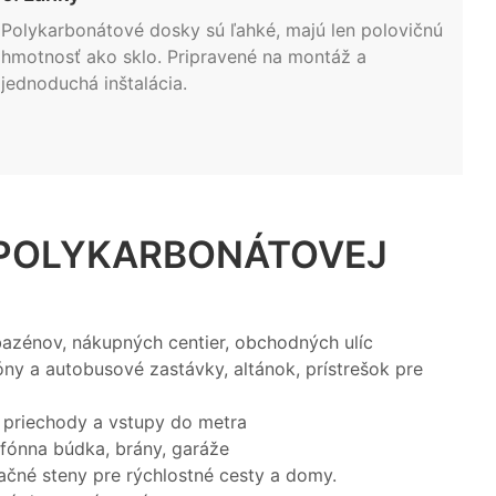
Polykarbonátové dosky sú ľahké, majú len polovičnú
hmotnosť ako sklo. Pripravené na montáž a
jednoduchá inštalácia.
 POLYKARBONÁTOVEJ
 bazénov, nákupných centier, obchodných ulíc
óny a autobusové zastávky, altánok, prístrešok pre
, priechody a vstupy do metra
efónna búdka, brány, garáže
ačné steny pre rýchlostné cesty a domy.