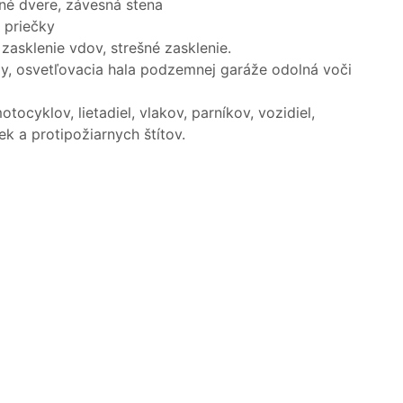
né dvere, závesná stena
a priečky
zasklenie vdov, strešné zasklenie.
ly, osvetľovacia hala podzemnej garáže odolná voči
tocyklov, lietadiel, vlakov, parníkov, vozidiel,
k a protipožiarnych štítov.