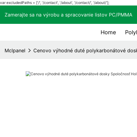
var excludedPaths = ['/', '/contact', '/about', '/contact/', '/about/'];
Zamerajte sa na výrobu a spracovanie listov PC/
Home
Poly
Mclpanel
Cenovo výhodné duté polykarbonátové dosk