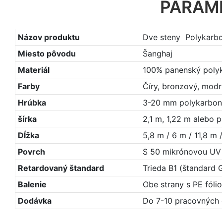
PARAM
Názov produktu
Dve steny Polykarb
Miesto pôvodu
Šanghaj
Materiál
100% panenský polyk
Farby
Číry, bronzový, modr
Hrúbka
3-20 mm polykarbon
šírka
2,1 m, 1,22 m alebo 
Dĺžka
5,8 m / 6 m / 11,8 m
Povrch
S 50 mikrónovou UV 
Retardovaný štandard
Trieda B1 (štandard 
Balenie
Obe strany s PE fóliou
Dodávka
Do 7-10 pracovných d