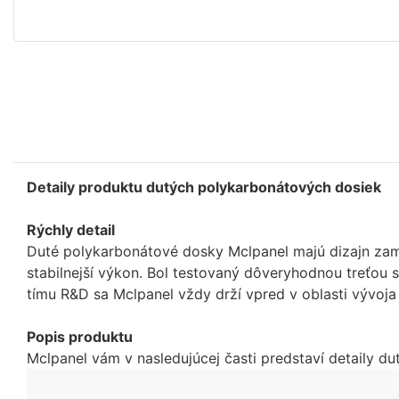
Detaily produktu dutých polykarbonátových dosiek
Rýchly detail
Duté polykarbonátové dosky Mclpanel majú dizajn zame
stabilnejší výkon. Bol testovaný dôveryhodnou treťou 
tímu R&D sa Mclpanel vždy drží vpred v oblasti vývoj
Popis produktu
Mclpanel vám v nasledujúcej časti predstaví detaily d