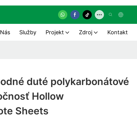
 Nás
Služby
Projekt
Zdroj
Kontakt
odné duté polykarbonátové
očnosť Hollow
ote Sheets