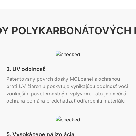
Y POLYKARBONÁTOVÝCH 
2. UV odolnosť
Patentovaný povrch dosky MCLpanel s ochranou
proti UV žiareniu poskytuje vynikajúcu odolnosť voči
vonkajším poveternostným vplyvom. Táto jedinečná
ochrana pomáha predchádzať odfarbeniu materiálu
5. Vysoká tepelná izolácia