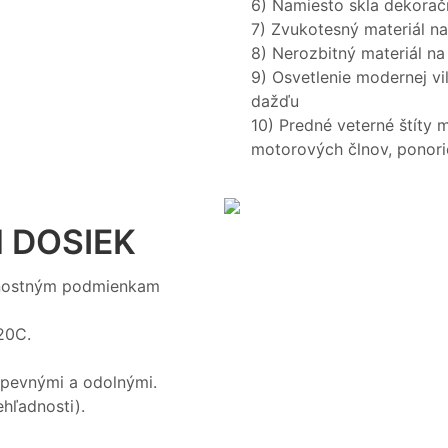
6) Namiesto skla dekorač
7) Zvukotesný materiál n
8) Nerozbitný materiál na 
9) Osvetlenie modernej vi
dažďu
10) Predné veterné štíty mo
motorových člnov, ponorie
 DOSIEK
rnostným podmienkam
20C.
 pevnými a odolnými.
ehľadnosti).