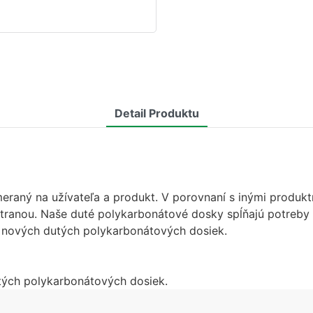
Detail Produktu
raný na užívateľa a produkt. V porovnaní s inými produktm
stranou. Naše duté polykarbonátové dosky spĺňajú potreby
a nových dutých polykarbonátových dosiek.
utých polykarbonátových dosiek.