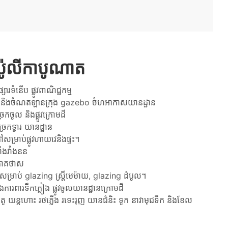
កប៉ូលីកាបូណាត
ារទំនើប ផ្លូវពាណិជ្ជកម្ម
ាន និងចំណតឡានក្រុង gazebo ចំហអាកាសយានដ្ឋាន
្រកចូល និងផ្លូវក្រោមដី
ច្រកទ្វារ យានដ្ឋាន
សម្រាប់ផ្លូវហាយវេនិងផ្ទះ។
ជាំងវាំងនន
ប់ភាគថាស
ម្រាប់ glazing ស្ត្រីមេម៉ាយ, glazing ដំបូល។
ភ្លើងការពារទឹកភ្លៀង ផ្លូវចូលយានដ្ឋានក្រោមដី
ូតូ យន្តហោះ រថភ្លើង រទេះរុញ យានជំនិះ ទូក នាវាមុជទឹក និងខែល