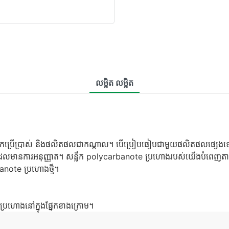
លម្អិត លម្អិត
នកប្រើប្រាស់ និងផលិតផលជាកណ្តាល។ បើប្រៀបធៀបជាមួយផលិតផលផ្សេងទៀ
ែលមានការអនុញ្ញាត។ សន្លឹក polycarbanote ប្រហោងរបស់យើងបំពេញតាមតម្
anote ប្រហោងថ្មី។
ប្រហោងនៅក្នុងផ្នែកខាងក្រោម។