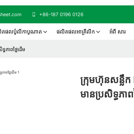
lsheet.com
+86-187 0196 0126
ិតផលប៉ូលីកាបូណាត
ផលិតផលអាគ្រីលីក
អំពី សារ
ទ្ធភាពថ្លៃដើម
ក្រុមហ៊ុនសន្
មានប្រសិទ្ធភាព