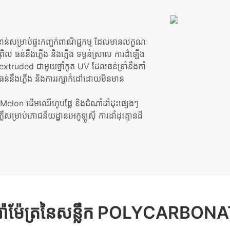
ខាន់សម្រាប់ផ្ទះកញ្ចក់ពាណិជ្ជកម្ម ដែលមានលក្ខណៈ
ព្រិល ធន់នឹងភ្លើង និងភ្លើង ទម្ងន់ស្រាល ការដំឡើង
o-extruded ជាមួយថ្នាំកូត UV ដែលធន់ទ្រាំនឹងកាំ
ង ធន់នឹងភ្លើង និងការរក្សាកំដៅដោយមិនមាន
្លែ Melon ដើមឈើហូបផ្លែ និងដំណាំដាំដុះផ្សេងៗ
ឺសម្រាប់ភោជនីយដ្ឋានអេកូឡូស៊ី ការដាំដុះគ្មានដី
ារ៉ាម៉ែត្រនៃសន្លឹក POLYCARBON