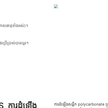
កាសធាតុទាំងអស់)។
ងប្រើប្រាស់បានយូរ។
TS
ការដំឡើង
ការដំឡើងសន្លឹក polycarbonate ប្រ