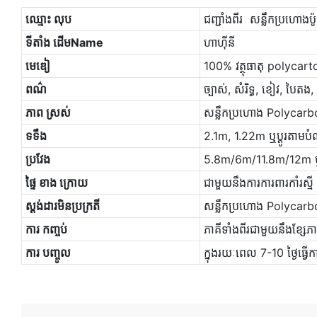
ឈ្មោះ លុប
ជញ្ជាំងពីរ សន្លឹកប្រហោងប
ទីតាំង ដើមName
ហាហ៊ីនី
មេឌៀ
100% វត្ថុធាតុ polycarto
ពណ៌
ច្បាស់, សំរិទ្ធ, ខៀវ, បៃត
ភាព ស្រស់
សន្លឹកប្រហោង Polycar
ទទឹង
2.1m, 1.22m ឬប្ដូរតាម
ប្រវែង
5.8m/6m/11.8m/12m ឬប
ផ្ទៃ ខាង ក្រោយ
ជាមួយនឹងការការពារកាំរស្
ស្ដង់ដារមិនប្រក្រតី
សន្លឹកប្រហោង Polycarbo
ការ កញ្ចប់
ភាគីទាំងពីរជាមួយនឹងខ្សែ
ការ បញ្ចូល
ក្នុងរយៈពេល 7-10 ថ្ងៃធ្វើ