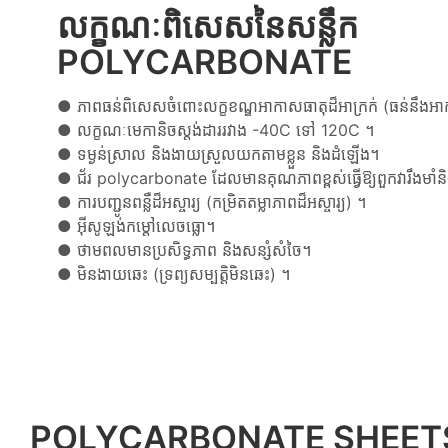
លក្ខណៈពិសេសនៃសន្លឹក
POLYCARBONATE
● ភាពធន់ពិសេសចំពោះលក្ខខណ្ឌអាកាសធាតុដ៏អាក្រក់ (ធន់នឹងអា
●
លក្ខណៈមេកានិចស្តង់ដាររវាង -40C ទៅ 120C ។
●
ទម្ងន់ស្រាល និងងាយស្រួលយកតាមខ្លួន និងដំឡើង។
●
ជ័រ polycarbonate ដែលមានគុណភាពខ្ពស់ធ្វើឱ្យពួកវារឹងមាំនិ
●
ការបញ្ជូនពន្លឺដ៏អស្ចារ្យ (កម្រិតតម្លាភាពដ៏អស្ចារ្យ) ។
●
អ៊ីសូឡង់កម្ដៅលេចធ្លោ។
●
ថាមពលមានប្រសិទ្ធភាព និងសន្សំសំចៃ។
●
មិនងាយឆេះ (ទ្រព្យសម្បត្តិមិនឆេះ) ។
POLYCARBONATE SHEE