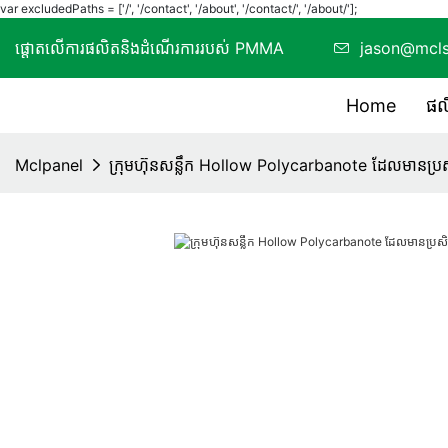
var excludedPaths = ['/', '/contact', '/about', '/contact/', '/about/'];
ផ្តោតលើការផលិតនិងដំណើរការរបស់ PMMA
jason@mc
Home
ផល
Mclpanel
ក្រុមហ៊ុនសន្លឹក Hollow Polycarbanote ដែលមានប្រសិ