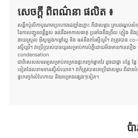
សេចក្ដី ពិពណ៌នា ផលិត ៖
សន្លឹកប៉ូលីកាបូណាតប្រហោងជញ្ជាំងភ្លោះ គឺជាសម្ភារៈគ្របដណ្តប់សំ
នៃការបញ្ជូនពន្លឺខ្ពស់ ធន់នឹងអាកាសធាតុ ប្រឆាំងនឹងព្រឹល ភ្លៀង និង
ងាយស្រួល អ៊ីសូឡង់កម្ដៅល្អ និង ធន់នឹងកាំរស្មីយូវី។ វាត្រូវបាន c
រស្មីយូវី។ វាប្រើប្រាស់បានយូរសម្រាប់ការបំភ្លឺដោយមិនមានការលឿ
condensation
ជាពិសេសសមរម្យសម្រាប់គម្រោងផ្ទះកញ្ចក់ឆ្លាតវៃ ដូចជាផ្កា បន្លែ ផ
ទៀតដែលទាមទាររស្មីសំយោគ។ វាក៏ត្រូវបានគេប្រើជាសម្ភារៈពិដានបំភ្ល
ផ្ទះកញ្ចក់លំហែកាយ និងគម្រោងផ្សេងៗទៀត។
ប៉