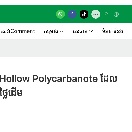
សេវាComment
គម្រោង
ធនធាន
ទំនាក់ទំនង
លឹក Hollow Polycarbanote ដែល
ថ្លៃដើម