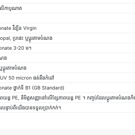
៉ូលីកាបូណាត
nate វឺដ្យីន Virgin
ង, opal, ប្រផេះ ឬប្ដូរតាមបំណង
bonate 3-20 ម។
បំណង
្ដូរតាមបំណង
មី UV 50 micron ធន់នឹងកំដៅ
nate ថ្នាក់ទី B1 (GB Standard)
ភាពយន្ត PE, និមិត្តសញ្ញានៅលើខ្សែភាពយន្ត PE ។ កញ្ចប់ដែលប្ដូរតាមបំណង
ការបន្ទាប់ពីយើងបានទទួលប្រាក់កក់។