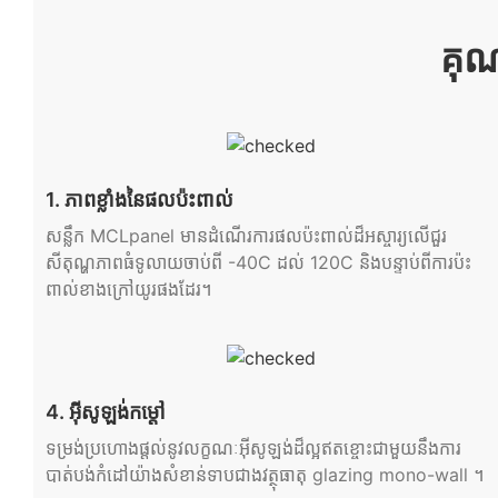
គុណ
1. ភាពខ្លាំងនៃផលប៉ះពាល់
សន្លឹក MCLpanel មានដំណើរការផលប៉ះពាល់ដ៏អស្ចារ្យលើជួរ
សីតុណ្ហភាពធំទូលាយចាប់ពី -40C ដល់ 120C និងបន្ទាប់ពីការប៉ះ
ពាល់ខាងក្រៅយូរផងដែរ។
4. អ៊ីសូឡង់កម្ដៅ
ទម្រង់ប្រហោងផ្តល់នូវលក្ខណៈអ៊ីសូឡង់ដ៏ល្អឥតខ្ចោះជាមួយនឹងការ
បាត់បង់កំដៅយ៉ាងសំខាន់ទាបជាងវត្ថុធាតុ glazing mono-wall ។