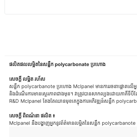
ផលិតផលលម្អិតនៃសន្លឹក polycarbonate ប្រហោង
សេចក្ដី លម្អិត រហ័ស
សន្លឹក polycarbanote ប្រហោង Mclpanel មានការរចនាផ្តោតលើអ្
និងដំណើរការមានស្ថេរភាពជាងមុន។ វាត្រូវបានសាកល្បងដោយភាគីទីបីដ
R&D Mclpanel តែងតែឈានមុខគេក្នុងការអភិវឌ្ឍន៍សន្លឹក polycarb
សេចក្ដី ពិពណ៌នា ផលិត ៖
Mclpanel នឹងបង្ហាញអ្នកនូវព័ត៌មានលម្អិតនៃសន្លឹក polycarbanote 