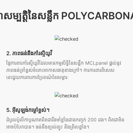
សម្បត្តិនៃសន្លឹក POLYCARBO
2. ភាពធន់នឹងកាំរស្មីយូវី
ផ្ទៃការពារកាំរស្មីយូវីដែលមានកម្មសិទ្ធិនៃសន្លឹក MCLpanel ផ្តល់នូវ
ភាពធន់ទ្រាំខ្ពស់ចំពោះអាកាសធាតុខាងក្រៅ។ ការការពារពិសេស
នេះជួយការពារការប្រែពណ៌នៃសម្ភារៈ
5. អ៊ីសូឡង់កម្ដៅខ្ពស់។
ដំបូលប៉ូលីកាបូណាតពិតជារឹងមាំខ្លាំងជាងកញ្ចក់ 200 ដង។ ពិតជាមិន
អាចបំបែកបាន។ ធន់នឹងខ្យល់ព្យុះ និងព្រិលខ្លាំង។