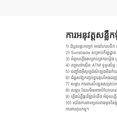
ការអនុវត្តសន្លឹ
1) ដំបូលផ្ទះកញ្ចក់ អាងហែលទឹក ផ្ស
2) Sunshade សម្រាប់កីឡដ្ឋ
3) អំពូលភ្លើងសម្រាប់ច្រករបៀង ច
4) គម្របម៉ាស៊ីន ATM ទូទូរស័ព្ទ 
5) ជញ្ជាំងអ៊ីសូឡង់សំឡេងនិងកំដៅ
6) ជំនួសឱ្យកញ្ចក់ទ្វារតុបតែងជញ្
7) សម្ភារៈការពារសំឡេងសម្រា
8) សម្ភារៈដែលមិនអាចបំបែកបានស
9) ភ្លើងបំភ្លឺផ្ទះវីឡាទំនើប អំពូល
10) របាំងការពារខ្យល់ខាងមុខនៃម៉
ការពារកុបកម្ម។