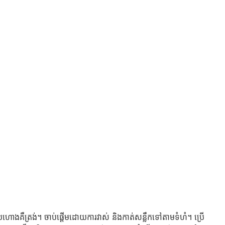
ហោងគឺត្រង់។ ចាប់ផ្តើមដោយការវាស់ និងកាត់សន្លឹកទៅតាមទំហំ។ ប្រើ