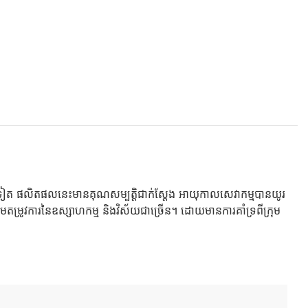
ត ផលិតផលនេះមានគុណសម្បត្តិជាក់ស្តែង អាយុកាលសេវាកម្មបានយូរ
រូវការនៃឧស្សាហកម្ម និងវិស័យជាច្រើន។ ដោយមានការគាំទ្រពីក្រុម