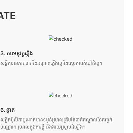
NATE
3. ការអនុវត្តភ្លើង
សន្លឹកមានភាពធន់នឹងអណ្តាតភ្លើងល្អនិងស្ថេរភាពកំដៅដ៏ល្អ។
6. ឆ្លាត
សន្លឹកប៉ូលីកាបូណាតមានទម្ងន់ស្រាលត្រឹមតែពាក់កណ្តាលនៃកញ្ចក់
ប៉ុណ្ណោះ។ រួចរាល់ក្នុងការផ្គុំ និងងាយស្រួលដំឡើង។