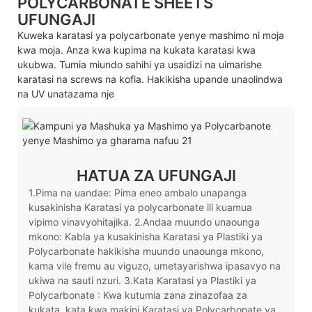
POLYCARBONATE SHEETS
UFUNGAJI
Kuweka karatasi ya polycarbonate yenye mashimo ni moja
kwa moja. Anza kwa kupima na kukata karatasi kwa
ukubwa. Tumia miundo sahihi ya usaidizi na uimarishe
karatasi na screws na kofia. Hakikisha upande unaolindwa
na UV unatazama nje
HATUA ZA UFUNGAJI
1.Pima na uandae: Pima eneo ambalo unapanga
kusakinisha Karatasi ya polycarbonate ili kuamua
vipimo vinavyohitajika. 2.Andaa muundo unaounga
mkono: Kabla ya kusakinisha Karatasi ya Plastiki ya
Polycarbonate hakikisha muundo unaounga mkono,
kama vile fremu au viguzo, umetayarishwa ipasavyo na
ukiwa na sauti nzuri. 3.Kata Karatasi ya Plastiki ya
Polycarbonate : Kwa kutumia zana zinazofaa za
kukata, kata kwa makini Karatasi ya Polycarbonate ya