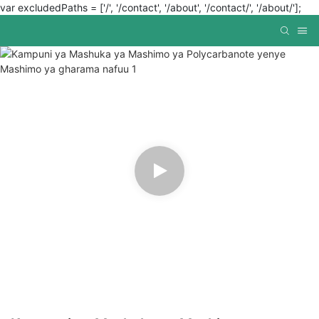
var excludedPaths = ['/', '/contact', '/about', '/contact/', '/about/'];