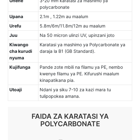
Unene
3-20 mm karatasi za mashimo ya
polycarbonate
Upana
2.1m , 1.22m au maalum
Urefu
5.8m/6m/11.8m/12m au maalum
Juu
Na 50 micron ulinzi UV, upinzani joto
Kiwango
Karatasi ya mashimo ya Polycarbonate ya
cha kurudi
daraja la B1 (GB Standard).
nyuma
Kujifunga
Pande zote mbili na filamu ya PE, nembo
kwenye filamu ya PE. Kifurushi maalum
kinapatikana pia.
Utoaji
Ndani ya siku 7-10 za kazi mara tu
tulipopokea amana.
FAIDA ZA KARATASI YA
POLYCARBONATE