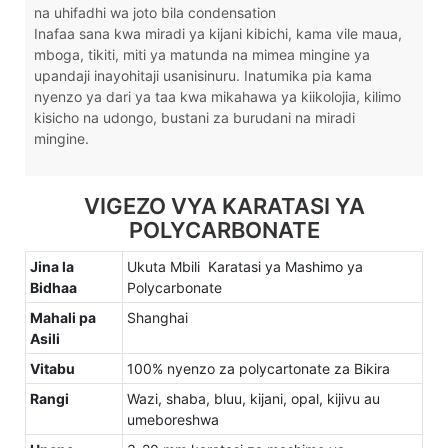
na uhifadhi wa joto bila condensation
Inafaa sana kwa miradi ya kijani kibichi, kama vile maua,
mboga, tikiti, miti ya matunda na mimea mingine ya
upandaji inayohitaji usanisinuru. Inatumika pia kama
nyenzo ya dari ya taa kwa mikahawa ya kiikolojia, kilimo
kisicho na udongo, bustani za burudani na miradi
mingine.
VIGEZO VYA KARATASI YA
POLYCARBONATE
Jina la
Ukuta Mbili Karatasi ya Mashimo ya
Bidhaa
Polycarbonate
Mahali pa
Shanghai
Asili
Vitabu
100% nyenzo za polycartonate za Bikira
Rangi
Wazi, shaba, bluu, kijani, opal, kijivu au
umeboreshwa