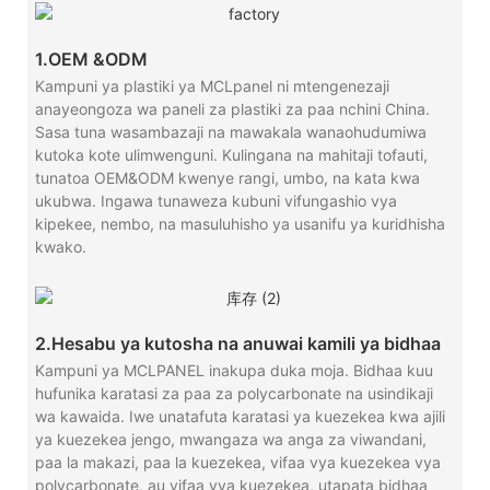
1.OEM &ODM
Kampuni ya plastiki ya MCLpanel ni mtengenezaji
anayeongoza wa paneli za plastiki za paa nchini China.
Sasa tuna wasambazaji na mawakala wanaohudumiwa
kutoka kote ulimwenguni. Kulingana na mahitaji tofauti,
tunatoa OEM&ODM kwenye rangi, umbo, na kata kwa
ukubwa. Ingawa tunaweza kubuni vifungashio vya
kipekee, nembo, na masuluhisho ya usanifu ya kuridhisha
kwako.
2.Hesabu ya kutosha na anuwai kamili ya bidhaa
Kampuni ya MCLPANEL inakupa duka moja. Bidhaa kuu
hufunika karatasi za paa za polycarbonate na usindikaji
wa kawaida. Iwe unatafuta karatasi ya kuezekea kwa ajili
ya kuezekea jengo, mwangaza wa anga za viwandani,
paa la makazi, paa la kuezekea, vifaa vya kuezekea vya
polycarbonate, au vifaa vya kuezekea, utapata bidhaa