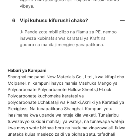
vibaya.
6
Vipi kuhusu kifurushi chako?
J: Pande zote mbili zilizo na filamu za PE, nembo
inaweza kubinafsishwa karatasi ya Kraft na
godoro na mahitaji mengine yanapatikana.
Habari ya Kampani
Shanghai mclpanel New Materials Co., Ltd., kwa kifupi cha
Mclpanel, ni kampuni inayosimamia Mashuka Mango ya
Polycarbonate,Polycarbanote Hollow Sheets,U-Lock
Polycarbonate,kuchomeka karatasi ya
polycarbonate,Uchakataji wa Plastiki,Akriliki ya Karatasi ya
Plexiglass. Na tunapatikana Shanghai. Kampuni yetu
inasimama kwa upande wa mteja kila wakati. Tunajaribu
tuwezavyo kukidhi mahitaji ya wateja, na tunawapa wateja
kwa moyo wote bidhaa bora na huduma zinazowajali. Ikiwa
unataka kujua maelezo zaidi ya bidhaa zetu, tafadhali