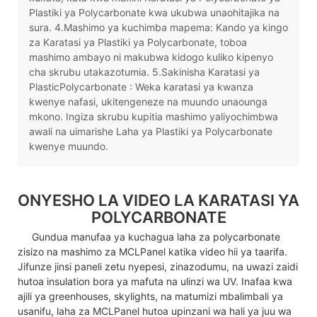
Plastiki ya Polycarbonate kwa ukubwa unaohitajika na
sura. 4.Mashimo ya kuchimba mapema: Kando ya kingo
za Karatasi ya Plastiki ya Polycarbonate, toboa
mashimo ambayo ni makubwa kidogo kuliko kipenyo
cha skrubu utakazotumia. 5.Sakinisha Karatasi ya
PlasticPolycarbonate : Weka karatasi ya kwanza
kwenye nafasi, ukitengeneze na muundo unaounga
mkono. Ingiza skrubu kupitia mashimo yaliyochimbwa
awali na uimarishe Laha ya Plastiki ya Polycarbonate
kwenye muundo.
ONYESHO LA VIDEO LA KARATASI YA
POLYCARBONATE
Gundua manufaa ya kuchagua laha za polycarbonate
zisizo na mashimo za MCLPanel katika video hii ya taarifa.
Jifunze jinsi paneli zetu nyepesi, zinazodumu, na uwazi zaidi
hutoa insulation bora ya mafuta na ulinzi wa UV. Inafaa kwa
ajili ya greenhouses, skylights, na matumizi mbalimbali ya
usanifu, laha za MCLPanel hutoa upinzani wa hali ya juu wa