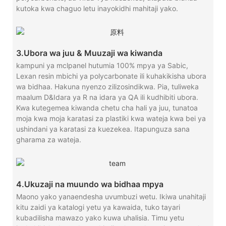
kutoka kwa chaguo letu inayokidhi mahitaji yako.
3.Ubora wa juu & Muuzaji wa kiwanda
kampuni ya mclpanel hutumia 100% mpya ya Sabic,
Lexan resin mbichi ya polycarbonate ili kuhakikisha ubora
wa bidhaa. Hakuna nyenzo zilizosindikwa. Pia, tuliweka
maalum D&Idara ya R na idara ya QA ili kudhibiti ubora.
Kwa kutegemea kiwanda chetu cha hali ya juu, tunatoa
moja kwa moja karatasi za plastiki kwa wateja kwa bei ya
ushindani ya karatasi za kuezekea. Itapunguza sana
gharama za wateja.
4.Ukuzaji na muundo wa bidhaa mpya
Maono yako yanaendesha uvumbuzi wetu. Ikiwa unahitaji
kitu zaidi ya katalogi yetu ya kawaida, tuko tayari
kubadilisha mawazo yako kuwa uhalisia. Timu yetu