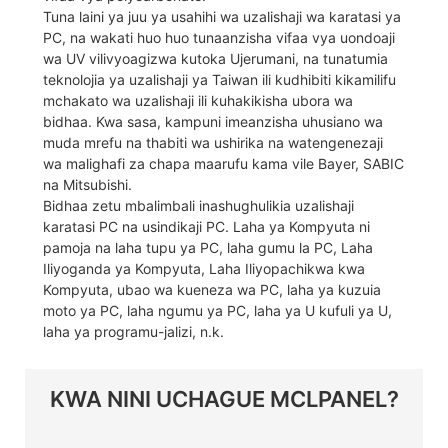
Tuna laini ya juu ya usahihi wa uzalishaji wa karatasi ya
PC, na wakati huo huo tunaanzisha vifaa vya uondoaji
wa UV vilivyoagizwa kutoka Ujerumani, na tunatumia
teknolojia ya uzalishaji ya Taiwan ili kudhibiti kikamilifu
mchakato wa uzalishaji ili kuhakikisha ubora wa
bidhaa. Kwa sasa, kampuni imeanzisha uhusiano wa
muda mrefu na thabiti wa ushirika na watengenezaji
wa malighafi za chapa maarufu kama vile Bayer, SABIC
na Mitsubishi.
Bidhaa zetu mbalimbali inashughulikia uzalishaji
karatasi PC na usindikaji PC. Laha ya Kompyuta ni
pamoja na laha tupu ya PC, laha gumu la PC, Laha
Iliyoganda ya Kompyuta, Laha Iliyopachikwa kwa
Kompyuta, ubao wa kueneza wa PC, laha ya kuzuia
moto ya PC, laha ngumu ya PC, laha ya U kufuli ya U,
laha ya programu-jalizi, n.k.
KWA NINI UCHAGUE MCLPANEL?