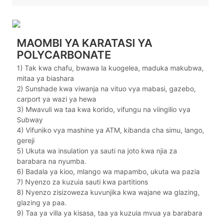
MAOMBI YA KARATASI YA
POLYCARBONATE
1) Tak kwa chafu, bwawa la kuogelea, maduka makubwa,
mitaa ya biashara
2) Sunshade kwa viwanja na vituo vya mabasi, gazebo,
carport ya wazi ya hewa
3) Mwavuli wa taa kwa korido, vifungu na viingilio vya
Subway
4) Vifuniko vya mashine ya ATM, kibanda cha simu, lango,
gereji
5) Ukuta wa insulation ya sauti na joto kwa njia za
barabara na nyumba.
6) Badala ya kioo, mlango wa mapambo, ukuta wa pazia
7) Nyenzo za kuzuia sauti kwa partitions
8) Nyenzo zisizoweza kuvunjika kwa wajane wa glazing,
glazing ya paa.
9) Taa ya villa ya kisasa, taa ya kuzuia mvua ya barabara