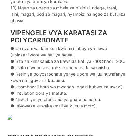
ya chini ya ardhi ya karakana
10) Ngao za upepo za mbele za pikipiki, ndege, treni,
laini, magari, boti za magari, nyambizi na ngao za kutuliza
ghasia.
VIPENGELE VYA KARATASI ZA
POLYCARBONATE
● Upinzani wa kipekee kwa hali mbaya ya hewa
(upinzani wote wa hali ya hewa).
●
Sifa za kimakanika za kawaida kati ya -40C hadi 120C.
●
Uzito mwepesi na rahisi kubeba na kusakinisha.
●
Resin ya polycarbonate yenye ubora wa juu huwafanya
kuwa na nguvu na kudumu.
●
Usambazaji bora wa mwanga (ngazi kubwa za uwazi).
●
Insulation bora ya mafuta.
●
Nishati yenye ufanisi na ya gharama nafuu.
●
Isiyoweza kuwaka (mali ya kuzuia moto).