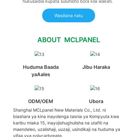
hukusaidia kupata suluhisho bora kila wakati.
Wasiliana natu
ABOUT MCLPANEL
Huduma Baada
Jibu Haraka
yaAales
ODM/OEM
Ubora
Shanghai MCLpanel New Materials Co., Ltd. ni
biashara ya kina inayolenga tasnia ya Kompyuta kwa
karibu miaka 15, inayojishughulisha na utafiti na
maendeleo, uzalishaji, uuzaji, usindikaji na huduma ya
vifaa vya polycarbonate.