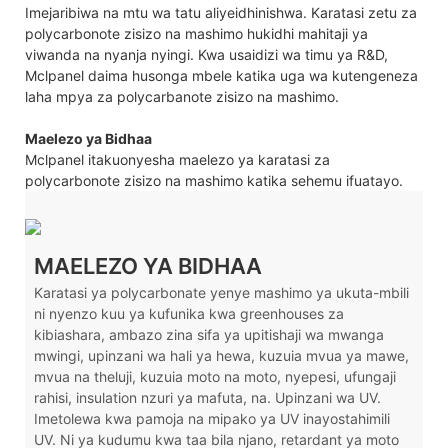
Imejaribiwa na mtu wa tatu aliyeidhinishwa. Karatasi zetu za
polycarbonote zisizo na mashimo hukidhi mahitaji ya
viwanda na nyanja nyingi. Kwa usaidizi wa timu ya R&D,
Mclpanel daima husonga mbele katika uga wa kutengeneza
laha mpya za polycarbanote zisizo na mashimo.
Maelezo ya Bidhaa
Mclpanel itakuonyesha maelezo ya karatasi za
polycarbonote zisizo na mashimo katika sehemu ifuatayo.
MAELEZO YA BIDHAA
Karatasi ya polycarbonate yenye mashimo ya ukuta-mbili
ni nyenzo kuu ya kufunika kwa greenhouses za
kibiashara, ambazo zina sifa ya upitishaji wa mwanga
mwingi, upinzani wa hali ya hewa, kuzuia mvua ya mawe,
mvua na theluji, kuzuia moto na moto, nyepesi, ufungaji
rahisi, insulation nzuri ya mafuta, na. Upinzani wa UV.
Imetolewa kwa pamoja na mipako ya UV inayostahimili
UV. Ni ya kudumu kwa taa bila njano, retardant ya moto