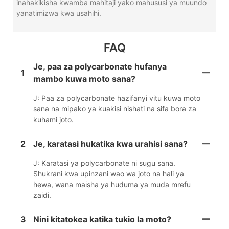
inahakikisha kwamba mahitaji yako mahususi ya muundo
yanatimizwa kwa usahihi.
FAQ
Je, paa za polycarbonate hufanya
1
mambo kuwa moto sana?
J: Paa za polycarbonate hazifanyi vitu kuwa moto
sana na mipako ya kuakisi nishati na sifa bora za
kuhami joto.
2
Je, karatasi hukatika kwa urahisi sana?
J: Karatasi ya polycarbonate ni sugu sana.
Shukrani kwa upinzani wao wa joto na hali ya
hewa, wana maisha ya huduma ya muda mrefu
zaidi.
3
Nini kitatokea katika tukio la moto?