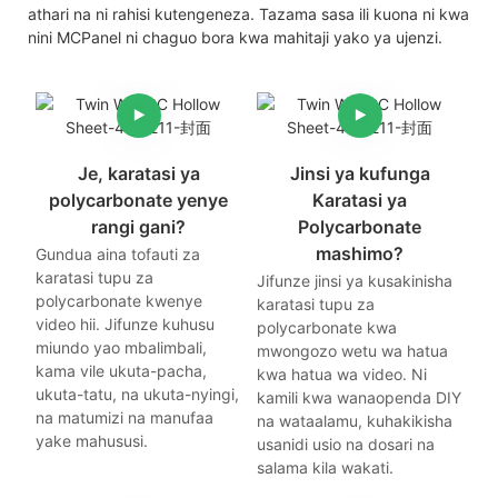
athari na ni rahisi kutengeneza. Tazama sasa ili kuona ni kwa
nini MCPanel ni chaguo bora kwa mahitaji yako ya ujenzi.
Je, karatasi ya
Jinsi ya kufunga
polycarbonate yenye
Karatasi ya
rangi gani?
Polycarbonate
mashimo?
Gundua aina tofauti za
karatasi tupu za
Jifunze jinsi ya kusakinisha
polycarbonate kwenye
karatasi tupu za
video hii. Jifunze kuhusu
polycarbonate kwa
miundo yao mbalimbali,
mwongozo wetu wa hatua
kama vile ukuta-pacha,
kwa hatua wa video. Ni
ukuta-tatu, na ukuta-nyingi,
kamili kwa wanaopenda DIY
na matumizi na manufaa
na wataalamu, kuhakikisha
yake mahususi.
usanidi usio na dosari na
salama kila wakati.