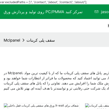
var excludedPaths = ['/', '/contact', '/about', '/contact/', '/about/'];
jas
روی تولید و پردازش ورق PC/PMMA تمرکز کنید
سقف پلی کربنات
Mclpanel
در Mclpanel، ما در پانل های سقف پلی کربنات با کیفیت بالا که برای ارائه دوام عالی و مقاومت در برابر آب و هوا برای نیازهای سقف شما طراحی شده اند، تخصص داریم. پانل های سقف پلی کربنات ما که از با کیفیت ترین مواد
می توانید اعتماد کنید که محصولات ما فراتر از انتظارات شما خواهند بود و