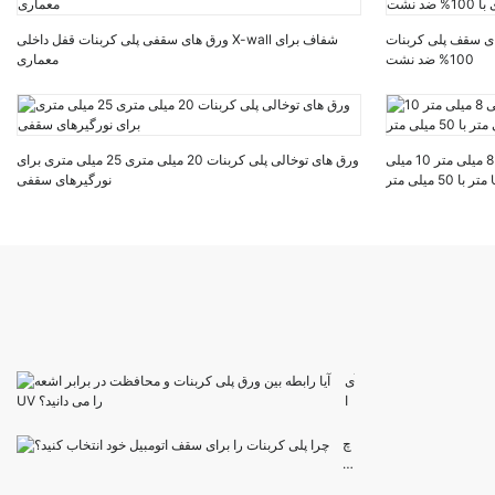
ربنات U-lock 2 جداره 4 دیواری با
ورق های سقفی پلی کربنات قفل داخلی X-wall شفاف برای
100% ضد نشت
معماری
ورق پلی کربنات توخالی دو جداره سفارشی 8 میلی متر 10 میلی
ورق های توخالی پلی کربنات 20 میلی متری 25 میلی متری برای
نورگیرهای سقفی
آی
ا
را
ب
چ
ط
را
ه
پل