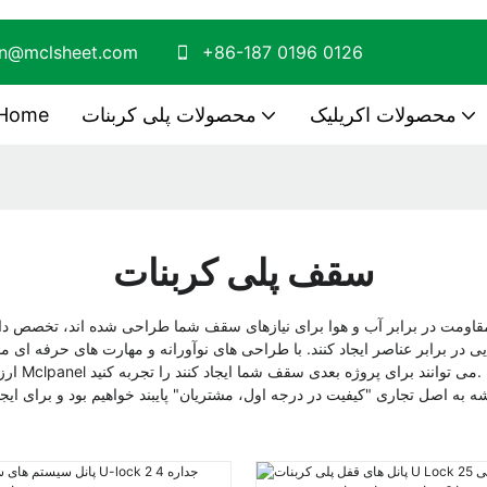
on@mclsheet.com
+86-187 0196 0126
محصولات اکریلیک
محصولات پلی کربنات
Home
سقف پلی کربنات
 در برابر عناصر ایجاد کنند. با طراحی های نوآورانه و مهارت های حرفه ای ما، 
ارزش ملک شما را افزایش می دهند. تفاوتی را که پانل های سقف پلی کربنات Mclpanel می توانند برای پروژه بعدی سقف شما ایجاد کنند را تجربه کنید.