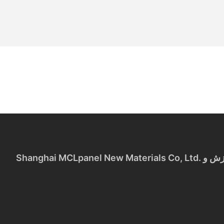
Shanghai MCLpanel New Materials Co, Ltd. یک شرکت جامع با تمرکز بر صنعت رایانه شخصی برای نزدیک به 10 سال است که در تحقیق و توسعه، تولید، فروش، پردازش و