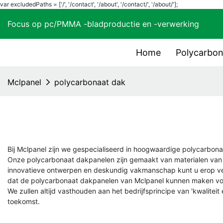
var excludedPaths = ['/', '/contact', '/about', '/contact/', '/about/'];
Focus op pc/PMMA -bladproductie en -verwerkin
Home
Polycarbo
Mclpanel
polycarbonaat dak
Bij Mclpanel zijn we gespecialiseerd in hoogwaardige polycarbo
Onze polycarbonaat dakpanelen zijn gemaakt van materialen van 
innovatieve ontwerpen en deskundig vakmanschap kunt u erop ver
dat de polycarbonaat dakpanelen van Mclpanel kunnen maken vo
We zullen altijd vasthouden aan het bedrijfsprincipe van 'kwalite
toekomst.