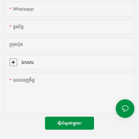
Whatsapp
ទូរស័ព្ទ
ក្រុមហ៊ុន
ឯកសារ
ដេលបេញចិត្ដ
ផ្ញើសំណួរឥឡូវនេះ