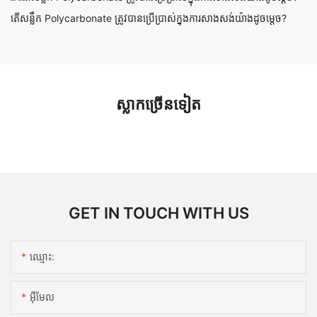
តើសន្លឹក Polycarbonate ត្រូវបានប្រើប្រាស់ក្នុងការសាងសង់យ៉ាងដូចម្តេច?
ស្លាកច្រើនទៀត
GET IN TOUCH WITH US
ឈ្មោះ:
អ៊ីមែល