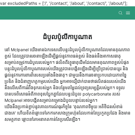
var excludedPaths = ['/', '/contact', '/about', '/contact/', '/about/'];
ដំបូលប៉ូលីកាបូណាត
នៅ Mclpanel យើងមានឯកទេសលើបន្ទះដំបូលប៉ូលីកាបូណាតដែលមានគុណភាព
ខ្ពស់ ដែលត្រូវបានរចនាឡើងដើម្បីផ្តល់នូវភាពធន់ខ្ពស់ និងធន់នឹងអាកាសធាតុ
សម្រាប់តម្រូវការដំបូលរបស់អ្នក។ ផលិតពីវត្ថុធាតុដើមដែលមានគុណភាពខ្ពស់បំផុត
បន្ទះដំបូលប៉ូលីកាបូណាតរបស់យើងត្រូវបានបង្កើតឡើងដើម្បីប្រើប្រាស់បានយូរ និង
ផ្តល់នូវការការពារពិសេសប្រឆាំងនឹងធាតុ។ ជាមួយនឹងការរចនាប្រកបដោយភាពច្នៃ
ប្រឌិត និងជំនាញហត្ថកម្មរបស់យើង អ្នកអាចជឿជាក់បានថាផលិតផលរបស់យើង
នឹងលើសពីការរំពឹងទុករបស់អ្នក និងបន្ថែមតម្លៃដល់ទ្រព្យសម្បត្តិរបស់អ្នក។ ទទួល
បានបទពិសោធន៍ពីភាពខុសប្លែកគ្នាដែលបន្ទះដំបូល polycarbonate របស់
Mclpanel អាចបង្កើតសម្រាប់គម្រោងដំបូលបន្ទាប់របស់អ្នក។
យើងនឹងប្រកាន់ខ្ជាប់នូវគោលការណ៍ធុរកិច្ចនៃ 'គុណភាពទីមួយ អតិថិជនសំខាន់
ជាងគេ' ហើយខិតខំឆ្ពោះទៅរកការកសាងក្រុមហ៊ុនដែលកាន់តែប្រកួតប្រជែង និងមាន
សមត្ថភាព ឆ្ពោះទៅរកអនាគតកាន់តែប្រសើរឡើង។