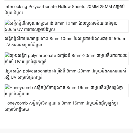
Interlocking Polycarbonate Hollow Sheets 20MM 25MM សម្រាប់
ដំបូលដំបូល
សន្លឹកប៉ូលីកាបូណាតប្រហោង 8mm 10mm ដែលប្ដូរតាមបំណងជាមួយ 50um
UV ការពារសម្រាប់ដំបូល
ជម្រះសន្លឹក polycarbonate ជញ្ជាំងបី 8mm-20mm ជាមួយនឹងការការពារកាំ
រស្មី UV សម្រាប់ផ្ទះកញ្ចក់
Honeycomb សន្លឹកប៉ូលីកាបូណាត 8mm 16mm ជាមួយនឹងអ៊ីសូឡង់ថ្លា
សម្រាប់ពន្លឺមេឃ