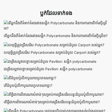
ប្លក់ដែលទាក់ទង
តើអ្នកដឹងពីទំនាក់ទំនងរវាងសន្លឹក Polycarbonate និងការការពារពីកាំរស្មីយូវីទេ?
ហេតុអ្វីត្រូវជ្រើសរើស Polycarbonate សម្រាប់ដំបូល Carport របស់អ្នក?
ជម្រើសល្អឥតខ្ចោះសម្រាប់ដំបូល Pavilion: សន្លឹក polycarbonate
តើដំបូលប៉ូលីកាបូណាតប្រភេទណាខ្លះ?
តើអ្វីជាការពិចារណាសំខាន់ៗសម្រាប់ការជ្រើសរើសបន្ទះដំបូលប៉ូលីកាបូណាត?