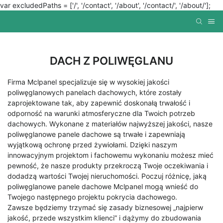
var excludedPaths = ['/', '/contact', '/about', '/contact/', '/about/'];
DACH Z POLIWĘGLANU
Firma Mclpanel specjalizuje się w wysokiej jakości
poliwęglanowych panelach dachowych, które zostały
zaprojektowane tak, aby zapewnić doskonałą trwałość i
odporność na warunki atmosferyczne dla Twoich potrzeb
dachowych. Wykonane z materiałów najwyższej jakości, nasze
poliwęglanowe panele dachowe są trwałe i zapewniają
wyjątkową ochronę przed żywiołami. Dzięki naszym
innowacyjnym projektom i fachowemu wykonaniu możesz mieć
pewność, że nasze produkty przekroczą Twoje oczekiwania i
dodadzą wartości Twojej nieruchomości. Poczuj różnicę, jaką
poliwęglanowe panele dachowe Mclpanel mogą wnieść do
Twojego następnego projektu pokrycia dachowego.
Zawsze będziemy trzymać się zasady biznesowej „najpierw
jakość, przede wszystkim klienci” i dążymy do zbudowania