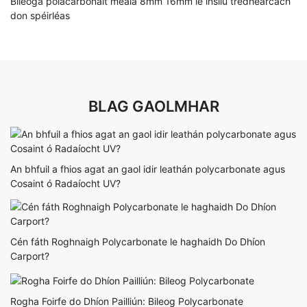
Bileoga polacarbonáit meala 8mm 16mm le insliú trédhearcach
don spéirléas
BLAG GAOLMHAR
An bhfuil a fhios agat an gaol idir leathán polycarbonate agus
Cosaint ó Radaíocht UV?
Cén fáth Roghnaigh Polycarbonate le haghaidh Do Dhíon
Carport?
Rogha Foirfe do Dhíon Pailliún: Bileog Polycarbonate