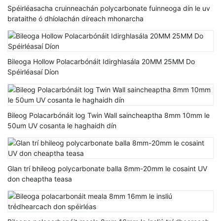
Spéirléasacha cruinneachán polycarbonate fuinneoga dín le uv
brataithe ó dhíolachán díreach mhonarcha
Bileoga Hollow Polacarbónáit Idirghlasála 20MM 25MM Do
Spéirléasaí Díon
Bileog Polacarbónáit log Twin Wall saincheaptha 8mm 10mm le
50um UV cosanta le haghaidh dín
Glan trí bhileog polycarbonate balla 8mm-20mm le cosaint UV
don cheaptha teasa