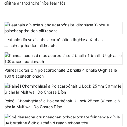
dírithe ar thodhchaí níos fearr fós.
Leatháin dín solais pholacarbónáite idirghlasa X-bhalla
saincheaptha don ailtireacht
Painéal córais dín polacarbónáite 2 bhalla 4 bhalla U-ghlas le
100% sceitedhíonach
Painéil Chomhghlasála Polacarbónáit U Lock 25mm 30mm le 6
bhalla Multiwall Do Chóras Díon