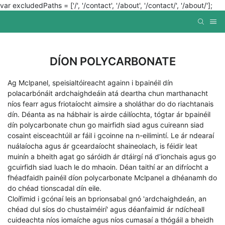
var excludedPaths = ['/', '/contact', '/about', '/contact/', '/about/'];
DÍON POLYCARBONATE
Ag Mclpanel, speisialtóireacht againn i bpainéil dín
polacarbónáit ardchaighdeáin atá deartha chun marthanacht
níos fearr agus friotaíocht aimsire a sholáthar do do riachtanais
dín. Déanta as na hábhair is airde cáilíochta, tógtar ár bpainéil
dín polycarbonate chun go mairfidh siad agus cuireann siad
cosaint eisceachtúil ar fáil i gcoinne na n-eilimintí. Le ár ndearaí
nuálaíocha agus ár gceardaíocht shaineolach, is féidir leat
muinín a bheith agat go sáróidh ár dtáirgí ná d’ionchais agus go
gcuirfidh siad luach le do mhaoin. Déan taithí ar an difríocht a
fhéadfaidh painéil díon polycarbonate Mclpanel a dhéanamh do
do chéad tionscadal dín eile.
Cloífimid i gcónaí leis an bprionsabal gnó 'ardchaighdeán, an
chéad dul síos do chustaiméirí' agus déanfaimid ár ndícheall
cuideachta níos iomaíche agus níos cumasaí a thógáil a bheidh