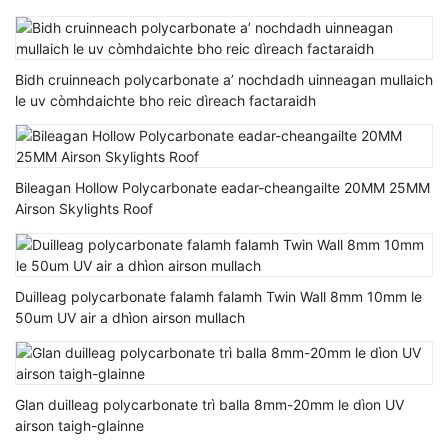
Bidh cruinneach polycarbonate a’ nochdadh uinneagan mullaich
le uv còmhdaichte bho reic dìreach factaraidh
Bileagan Hollow Polycarbonate eadar-cheangailte 20MM 25MM
Airson Skylights Roof
Duilleag polycarbonate falamh falamh Twin Wall 8mm 10mm le
50um UV air a dhìon airson mullach
Glan duilleag polycarbonate trì balla 8mm-20mm le dìon UV
airson taigh-glainne