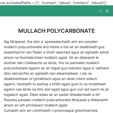
var excludedPaths = ['/', '/contact', '/about', '/contact/', '/about/'];
MULLACH POLYCARBONATE
Aig Mclpanel, tha sinn a’ speisealachadh ann am panalan
mullaich polycarbonate àrd-inbhe a tha air an dealbhadh gus
seasmhachd nas fheàrr a thoirt seachad agus an aghaidh aimsir
airson na feumalachdan mullaich agad. Air an dèanamh le
stuthan den chàileachd as àirde, tha na pannalan mullaich
polycarbonate againn air an togail gus mairsinn agus a’ tabhann
dìon sònraichte an aghaidh nan eileamaidean. Leis na
dealbhaidhean ùr-ghnàthach agus an obair-ciùird eòlach
againn, faodaidh tu earbsa a bhith agad gum bi na toraidhean
againn nas àirde na bha dùil agad agus gun cuir iad luach ris an
togalach agad. Dèan eòlas air an eadar-dhealachadh a dh’
fhaodas panalan mullaich polycarbonate Mclpanel a dhèanamh
airson an ath phròiseact mullaich agad.
Cumaidh sinn an-còmhnaidh ri prionnsapal gnìomhachais