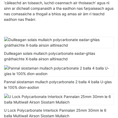
‘càileachd an toiseach, luchd-ceannach air thoiseach’ agus nì
sinn ar dìcheall companaidh a tha eadhon nas farpaiseach agus
nas comasaiche a thogail a bhios ag amas air àm ri teachd
eadhon nas fheàrr.
Duilleagan solais mullaich polycarbonate eadar-ghlas
gnàthaichte X-balla airson ailtireachd
Pannal siostaman mullach polycarbonate 2 balla 4 balla U-glas
le 100% dìon-aodion
U Lock Polycarbonate Interlock Pannalan 25mm 30mm le 6
balla Multiwall Airson Siostam Mullaich