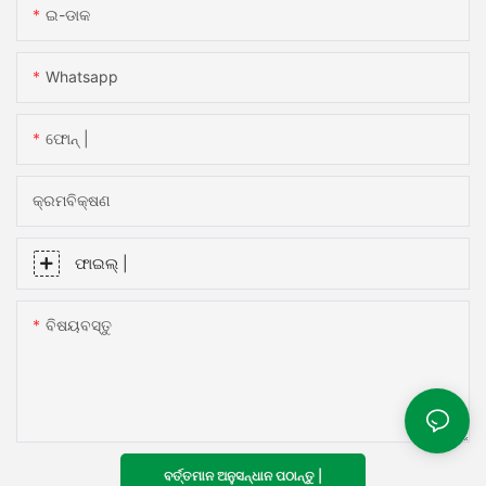
ଇ-ଡାକ
Whatsapp
ଫୋନ୍ |
କ୍ରମବିକ୍ଷଣ
ଫାଇଲ୍ |
ବିଷୟବସ୍ତୁ
ବର୍ତ୍ତମାନ ଅନୁସନ୍ଧାନ ପଠାନ୍ତୁ |