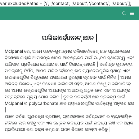
var excludedPaths = ['/', '/contact', '/about', '/contact/', '/about/'];
ପଲିକାର୍ବୋନେଟ୍ ଛାତ |
Mclpanel ରେ, ଆମେ ଉଚ୍ଚ-ଗୁଣାତ୍ମକ ପଲିକାର୍ବୋନେଟ୍ ଛାତ ପ୍ୟାନେଲରେ
ବିଶେଷଜ୍ଞ ଯାହାକି ଆପଣଙ୍କ ଛାତର ଆବଶ୍ୟକତା ପାଇଁ ଉନ୍ନତ ସ୍ଥାୟୀତ୍ୱ ଏବଂ
ପାଣିପାଗ ପ୍ରତିରୋଧ ଯୋଗାଇବା ପାଇଁ ଡିଜାଇନ୍ ହୋଇଛି | ସର୍ବୋଚ୍ଚ ଗୁଣବତ୍ତା
ସାମଗ୍ରୀରୁ ନିର୍ମିତ, ଆମର ପଲିକାର୍ବୋନେଟ୍ ଛାତ ପ୍ୟାନେଲଗୁଡିକ ସ୍ଥାୟୀ ଏବଂ
ଉପାଦାନଗୁଡିକ ବିରୁଦ୍ଧରେ ଅସାଧାରଣ ସୁରକ୍ଷା ପ୍ରଦାନ ପାଇଁ ନିର୍ମିତ | ଆମର
ଅଭିନବ ଡିଜାଇନ୍ ଏବଂ ବିଶେଷଜ୍ଞ କାରିଗରୀ ସହିତ, ଆପଣ ବିଶ୍ୱାସ କରିପାରିବେ
ଯେ ଆମର ଉତ୍ପାଦଗୁଡିକ ଆପଣଙ୍କ ଆଶାଠାରୁ ଅଧିକ ହେବ ଏବଂ ଆପଣଙ୍କ
ସମ୍ପତ୍ତିରେ ମୂଲ୍ୟ ଯୋଗ କରିବ | ତୁମର ପରବର୍ତ୍ତୀ ଛାତ ପ୍ରକଳ୍ପ ପାଇଁ
Mclpanel ର polycarbonate ଛାତ ପ୍ୟାନେଲଗୁଡିକ ପାର୍ଥକ୍ୟକୁ ଅନୁଭବ କର
|
ଆମେ ସର୍ବଦା 'ଗୁଣବତ୍ତା ପ୍ରଥମେ, ଗ୍ରାହକମାନେ ସର୍ବପ୍ରଥମ' ର ବ୍ୟବସାୟିକ
ନୀତିରେ ଲାଗି ରହିବୁ ଏବଂ ଏକ ଉନ୍ନତ ଭବିଷ୍ୟତ ପାଇଁ ଲକ୍ଷ୍ୟ ରଖି ଏକ ଅଧିକ
ପ୍ରତିଯୋଗୀ ତଥା ଦକ୍ଷ କମ୍ପାନୀ ଗଠନ ଦିଗରେ ଚେଷ୍ଟା କରିବୁ |