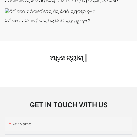
ପଲିକାର୍ବୋନେଟ୍ ଛାତ ପ୍ୟାନେଲ୍ ବାଛିବା ପାଇଁ ମୁଖ୍ୟ ବିଚାରଗୁଡ଼ିକ କ’ଣ?
ନିର୍ମାଣରେ ପଲିକାର୍ବୋନେଟ୍ ସିଟ୍ କିପରି ବ୍ୟବହୃତ ହୁଏ?
ଅଧିକ ଟ୍ୟାଗ୍ |
GET IN TOUCH WITH US
ନାମName