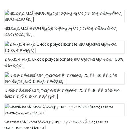
ସ୍ଥାପତ୍ୟ ପାଇଁ କଷ୍ଟମ୍ ସ୍ୱଚ୍ଛ ଏକ୍ସ-ୱାଲ୍ ଇଣ୍ଟର ଲକ୍ ପଲିକାର୍ବୋନାଟ୍
ଛାତର ଲାଇଟ୍ ସିଟ୍ |
2 କାନ୍ଥ 4 କାନ୍ଥ U-lock polycarbonate ଛାତ ପ୍ରଣାଳୀ ପ୍ୟାନେଲ 100%
ଲିକ୍-ପ୍ରୁଫ୍ |
U ଲକ୍ ପଲିକାର୍ବୋନେଟ୍ ଇଣ୍ଟରଲକିଂ ପ୍ୟାନେଲ୍ 25 ମିମି 30 ମିମି ସହିତ ଛାତ
ସିଷ୍ଟମ୍ ପାଇଁ 6 କାନ୍ଥ ମଲ୍ଟିୱାଲ୍ |
କାରଖାନାର ସିଧାସଳଖ ବିକ୍ରୟରୁ uv ଆବୃତ ପଲିକାର୍ବୋନେଟ୍ ଗୋବର
ସ୍କାଏଲାଇଟ୍ ଛାତ ୱିଣ୍ଡୋ |