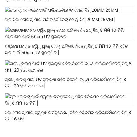
ଛାତ ସ୍କାଏଲାଇଟ୍ ପାଇଁ ପଲିକାର୍ବୋନେଟ୍ ହୋଲ୍ ସିଟ୍ 20MM 25MM |
କଷ୍ଟୋମାଇଜଡ୍ ଟ୍ୱିନ୍ ୱାଲ୍ ହୋଲ୍ ପଲିକାର୍ବୋନେଟ୍ ସିଟ୍ 8 ମିମି 10 ମିମି ସହିତ
ଛାତ ପାଇଁ 50um UV ସୁରକ୍ଷିତ |
ଗ୍ରୀନ୍ ହାଉସ୍ ପାଇଁ UV ସୁରକ୍ଷା ସହିତ ତିନୋଟି କାନ୍ଥ ପଲିକାର୍ବୋନେଟ୍ ସିଟ୍ 8
ମିମି -20 ମିମି ସଫା କର |
ସ୍କାଏଲାଇଟ୍ ପାଇଁ ସ୍ୱଚ୍ଛ ଇନସୁଲେସନ୍ ସହିତ ହନିକମ୍ବ ପଲିକାର୍ବୋନେଟ୍ ସିଟ୍ 8
ମିମି 16 ମିମି |