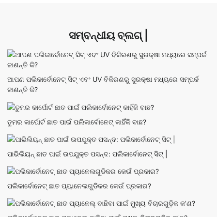
ସମ୍ବନ୍ଧୀୟ ବ୍ଲଗ୍ |
ଆପଣ ପଲିକାର୍ବୋନେଟ୍ ସିଟ୍ ଏବଂ UV ବିକିରଣରୁ ସୁରକ୍ଷା ମଧ୍ୟରେ ସମ୍ପର୍କ
ଜାଣନ୍ତି କି?
ତୁମର କାର୍ପୋର୍ଟ ଛାତ ପାଇଁ ପଲିକାର୍ବୋନେଟ୍ କାହିଁକି ବାଛ?
ପାଭିଲିୟନ୍ ଛାତ ପାଇଁ ଉପଯୁକ୍ତ ପସନ୍ଦ: ପଲିକାର୍ବୋନେଟ୍ ସିଟ୍ |
ପଲିକାର୍ବୋନେଟ୍ ଛାତ ପ୍ୟାନେଲଗୁଡିକର କେଉଁ ପ୍ରକାର?