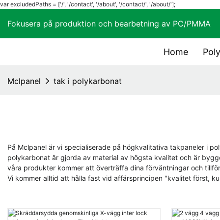
var excludedPaths = ['/', '/contact', '/about', '/contact/', '/about/'];
Fokusera på produktion och bearbetning av PC/
Home
Pol
Mclpanel
tak i polykarbonat
På Mclpanel är vi specialiserade på högkvalitativa takpaneler i p
polykarbonat är gjorda av material av högsta kvalitet och är bygg
våra produkter kommer att överträffa dina förväntningar och tillför
Vi kommer alltid att hålla fast vid affärsprincipen "kvalitet först