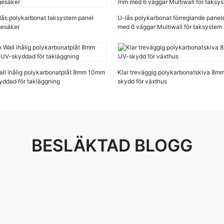
lås polykarbonat taksystem panel
U-lås polykarbonat förreglande pane
esäker
med 6 väggar Multiwall för taksystem
ll ihålig polykarbonatplåt 8mm 10mm
Klar treväggig polykarbonatskiva 
ddad för takläggning
skydd för växthus
BESLÄKTAD BLOGG