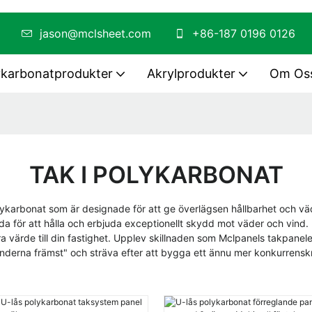
PMMA
jason@mclsheet.com
+86-187 0196 0126
ykarbonatprodukter
Akrylprodukter
Om Os
TAK I POLYKARBONAT
olykarbonat som är designade för att ge överlägsen hållbarhet och vä
da för att hålla och erbjuda exceptionellt skydd mot väder och vind.
a värde till din fastighet. Upplev skillnaden som Mclpanels takpanele
, kunderna främst" och sträva efter att bygga ett ännu mer konkurrens