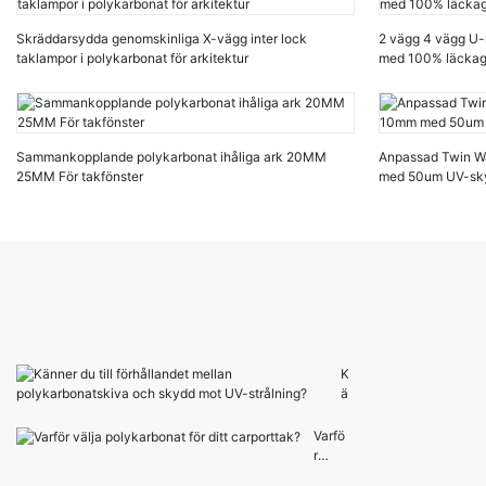
Skräddarsydda genomskinliga X-vägg inter lock
2 vägg 4 vägg U-
taklampor i polykarbonat för arkitektur
med 100% läckag
Sammankopplande polykarbonat ihåliga ark 20MM
Anpassad Twin Wa
25MM För takfönster
med 50um UV-sky
K
ä
n
n
Varfö
e
r
r
välja