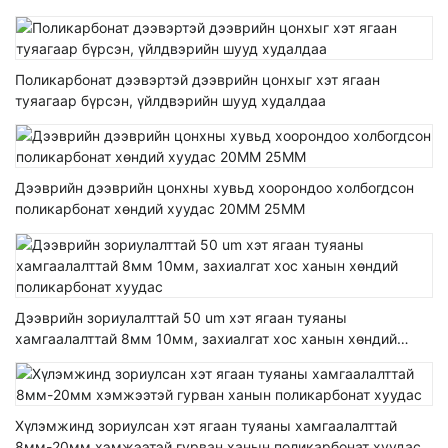
Поликарбонат дээвэртэй дээврийн цонхыг хэт ягаан
туяагаар бүрсэн, үйлдвэрийн шууд худалдаа
Дээврийн дээврийн цонхны хувьд хоорондоо холбогдсон
поликарбонат хөндий хуудас 20MM 25MM
Дээврийн зориулалттай 50 um хэт ягаан туяаны
хамгаалалттай 8мм 10мм, захиалгат хос ханын хөндий
поликарбонат хуудас
Хүлэмжинд зориулсан хэт ягаан туяаны хамгаалалттай
8мм-20мм хэмжээтэй гурван ханын поликарбонат хуудас