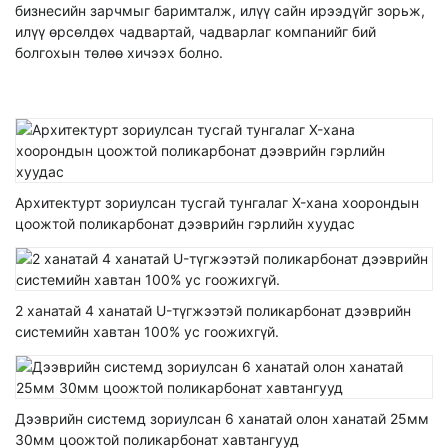
бизнесийн зарчмыг баримталж, илүү сайн ирээдүйг зорьж,
илүү өрсөлдөх чадвартай, чадварлаг компанийг бий
болгохын төлөө хичээх болно.
Архитектурт зориулсан тусгай тунгалаг X-хана хоорондын
цоожтой поликарбонат дээврийн гэрлийн хуудас
2 ханатай 4 ханатай U-түгжээтэй поликарбонат дээврийн
системийн хавтан 100% ус гоожихгүй.
Дээврийн системд зориулсан 6 ханатай олон ханатай 25мм
30мм цоожтой поликарбонат хавтангууд