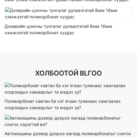
Дээврийн цонхны тунгалаг дулаалгатай 8мм 16мм
хэмжээтэй поликарбонат хуудас
ХОЛБООТОЙ BLГОО
Поликарбонат хавтан ба хэт ягаан туяанаас хамгаалах
хоорондын хамаарлыг та мэдэх үү?
Автомашины дээвэр дээрээ яагаад поликарбонатыг сонгох