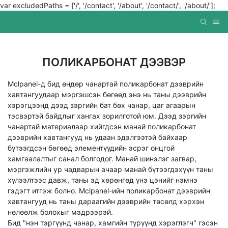
var excludedPaths = ['/', '/contact', '/about', '/contact/', '/about/'];
ПОЛИКАРБОНАТ ДЭЭВЭР
Mclpanel-д бид өндөр чанартай поликарбонат дээврийн
хавтангуудаар мэргэшсэн бөгөөд энэ нь таны дээврийн
хэрэгцээнд дээд зэргийн бат бөх чанар, цаг агаарын
тэсвэртэй байдлыг хангах зорилготой юм. Дээд зэргийн
чанартай материалаар хийгдсэн манай поликарбонат
дээврийн хавтангууд нь удаан эдэлгээтэй байхаар
бүтээгдсэн бөгөөд элементүүдийн эсрэг онцгой
хамгаалалтыг санал болгодог. Манай шинэлэг загвар,
мэргэжлийн ур чадварын ачаар манай бүтээгдэхүүн таны
хүлээлтээс давж, таны эд хөрөнгөд үнэ цэнийг нэмнэ
гэдэгт итгэж болно. Mclpanel-ийн поликарбонат дээврийн
хавтангууд нь таны дараагийн дээврийн төсөлд хэрхэн
нөлөөлж болохыг мэдрээрэй.
Бид "нэн тэргүүнд чанар, хамгийн түрүүнд хэрэглэгч" гэсэн