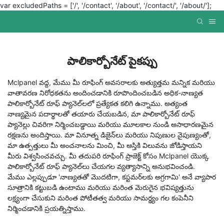
var excludedPaths = ['/', '/contact', '/about', '/contact/', '/about/'];
పాలికార్బోనేట్ పైకప్పు
Mclpanel వద్ద, మేము మీ రూఫింగ్ అవసరాలకు అత్యుత్తమ మన్నిక మరియు
వాతావరణ నిరోధకతను అందించడానికి రూపొందించబడిన అధిక-నాణ్యత
పాలికార్బోనేట్ రూఫ్ ప్యానెల్‌లలో ప్రత్యేకత కలిగి ఉన్నాము. అత్యంత
నాణ్యమైన పదార్థాలతో తయారు చేయబడిన, మా పాలికార్బోనేట్ రూఫ్
ప్యానెల్లు చివరిగా నిర్మించబడ్డాయి మరియు మూలకాల నుండి అసాధారణమైన
రక్షణను అందిస్తాయి. మా వినూత్న డిజైన్‌లు మరియు నిపుణుల నైపుణ్యంతో,
మా ఉత్పత్తులు మీ అంచనాలను మించి, మీ ఆస్తికి విలువను జోడిస్తాయని
మీరు విశ్వసించవచ్చు. మీ తదుపరి రూఫింగ్ ప్రాజెక్ట్ కోసం Mclpanel యొక్క
పాలికార్బోనేట్ రూఫ్ ప్యానెల్‌లు చేయగల వ్యత్యాసాన్ని అనుభవించండి.
మేము ఎల్లప్పుడూ 'నాణ్యతతో మొదటిగా, కస్టమర్‌లకు అగ్రగామి' అనే వ్యాపార
సూత్రానికి కట్టుబడి ఉంటాము మరియు మరింత మెరుగైన భవిష్యత్తును
లక్ష్యంగా చేసుకుని మరింత పోటీతత్వ మరియు సామర్థ్యం గల కంపెనీని
నిర్మించడానికి ప్రయత్నిస్తాము.