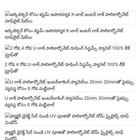
ఆర్కిటెక్చర్ కోసం కస్టమ్ అపారదర్శక X-వాల్ ఇంటర్ లాక్ పాలికార్బోనేట్
రూఫ్‌లైట్ షీట్‌లు
2 గోడ 4 గోడ U-లాక్ పాలికార్బోనేట్ రూఫింగ్ సిస్టమ్స్ ప్యానెల్ 100% లీక్
ప్రూఫ్‌తో
U లాక్ పాలికార్బోనేట్ ఇంటర్‌లాకింగ్ ప్యానెల్‌లు 25mm 30mmతో పైకప్పు
వ్యవస్థ కోసం 6 గోడ మల్టీవాల్
ఫ్యాక్టరీ డైరెక్ట్ సేల్ నుండి UV పూతతో పాలికార్బోనేట్ డోమ్ స్కైలైట్స్ రూఫ్
విండోస్