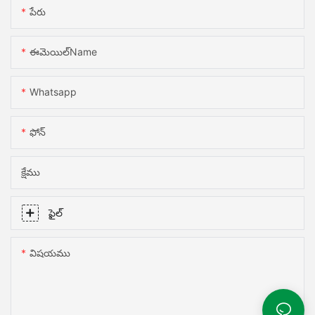
పేరు
ఈమెయిల్Name
Whatsapp
ఫోన్
క్షేము
ఫైల్
విషయము