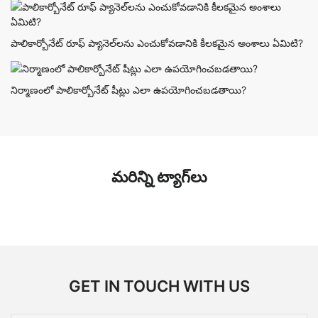
పాలికార్బోనేట్ రూఫ్ ప్యానెల్‌లను ఎంచుకోవడానికి కీలకమైన అంశాలు ఏమిటి?
నిర్మాణంలో పాలికార్బోనేట్ షీట్లు ఎలా ఉపయోగించబడతాయి?
మరిన్ని ట్యాగ్‌లు
GET IN TOUCH WITH US