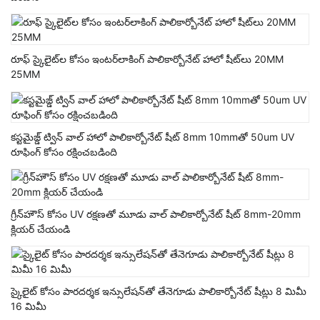
రూఫ్ స్కైలైట్‌ల కోసం ఇంటర్‌లాకింగ్ పాలికార్బోనేట్ హాలో షీట్‌లు 20MM
25MM
కస్టమైజ్డ్ ట్విన్ వాల్ హాలో పాలికార్బోనేట్ షీట్ 8mm 10mmతో 50um UV
రూఫింగ్ కోసం రక్షించబడింది
గ్రీన్‌హౌస్ కోసం UV రక్షణతో మూడు వాల్ పాలికార్బోనేట్ షీట్ 8mm-20mm
క్లియర్ చేయండి
స్కైలైట్ కోసం పారదర్శక ఇన్సులేషన్‌తో తేనెగూడు పాలికార్బోనేట్ షీట్లు 8 మిమీ
16 మిమీ