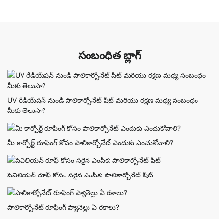
సంబంధిత బ్లాగ్
UV రేడియేషన్ నుండి పాలికార్బోనేట్ షీట్ మరియు రక్షణ మధ్య సంబంధం
మీకు తెలుసా?
మీ కార్పోర్ట్ రూఫింగ్ కోసం పాలికార్బోనేట్ ఎందుకు ఎంచుకోవాలి?
పెవిలియన్ రూఫ్ కోసం సరైన ఎంపిక: పాలికార్బోనేట్ షీట్
పాలికార్బోనేట్ రూఫింగ్ ప్యానెల్లు ఏ రకాలు?