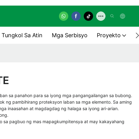
Tungkol Sa Atin
Mga Serbisyo
Proyekto
TE
glaban sa panahon para sa iyong mga pangangailangan sa bubong.
lok ng pambihirang proteksyon laban sa mga elemento. Sa aming
a inaasahan at magdagdag ng halaga sa iyong ari-arian.
ong.
ungo sa pagbuo ng mas mapagkumpitensya at may kakayahang