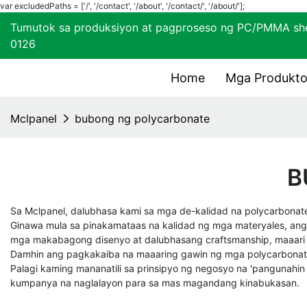
var excludedPaths = ['/', '/contact', '/about', '/contact/', '/about/'];
Tumutok sa produksiyon at pagproseso ng PC/PM
0126
Home
Mga Produkto
Mclpanel
bubong ng polycarbonate
B
Sa Mclpanel, dalubhasa kami sa mga de-kalidad na polycarbonate
Ginawa mula sa pinakamataas na kalidad ng mga materyales, ang
mga makabagong disenyo at dalubhasang craftsmanship, maaari 
Damhin ang pagkakaiba na maaaring gawin ng mga polycarbonate 
Palagi kaming mananatili sa prinsipyo ng negosyo na 'panguna
kumpanya na naglalayon para sa mas magandang kinabukasan.