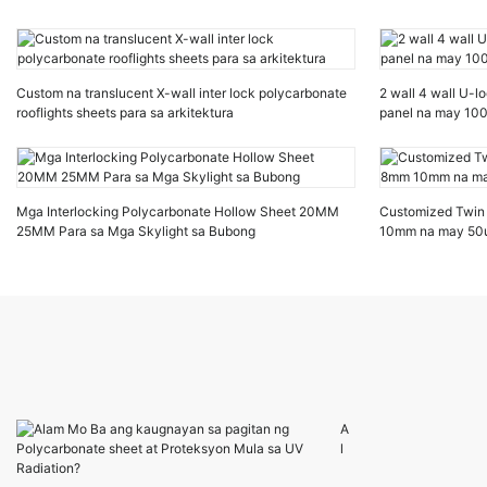
Custom na translucent X-wall inter lock polycarbonate
2 wall 4 wall U-l
rooflights sheets para sa arkitektura
panel na may 100
Mga Interlocking Polycarbonate Hollow Sheet 20MM
Customized Twin 
25MM Para sa Mga Skylight sa Bubong
10mm na may 50u
A
l
a