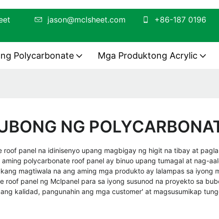
MA sheet
jason@mclsheet.com
+86-187 0196
ng Polycarbonate
Mga Produktong Acrylic
UBONG NG POLYCARBONA
 roof panel na idinisenyo upang magbigay ng higit na tibay at pa
 aming polycarbonate roof panel ay binuo upang tumagal at nag-aa
kang magtiwala na ang aming mga produkto ay lalampas sa iyong mg
roof panel ng Mclpanel para sa iyong susunod na proyekto sa bub
hin ang kalidad, pangunahin ang mga customer' at magsusumikap t