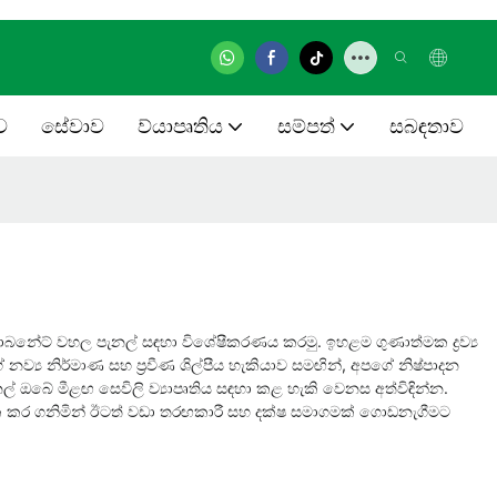
ව
සේවාව
ව්යාපෘතිය
සම්පත්
සබඳතාව
ාබනේට් වහල පැනල් සඳහා විශේෂීකරණය කරමු. ඉහළම ගුණාත්මක ද්‍රව්‍ය
්‍ය නිර්මාණ සහ ප්‍රවීණ ශිල්පීය හැකියාව සමඟින්, අපගේ නිෂ්පාදන
බේ මීළඟ සෙවිලි ව්‍යාපෘතිය සඳහා කළ හැකි වෙනස අත්විඳින්න.
ක්ක කර ගනිමින් ඊටත් වඩා තරඟකාරී සහ දක්ෂ සමාගමක් ගොඩනැගීමට