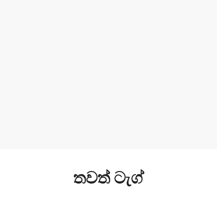
තවත් ටැග්