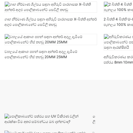
ගෘහ නිර්මාණ ශිල්පය සඳහා අභිරුචි පාරභාසක X-බිත්ති අන්තර්
2 බිත්ති 4 බිත්ති
අගුළු පොලිකාබනේට් සෙවිලි තහඩු
පැනලය 100% කා
වහලයේ ආකාශ පහන් සඳහා අන්තර් අගුලු දැමීමේ
පොලිකාබනේට් හිස් තහඩු 20MM 25MM
අභිරුචිකරණය කරන 
පත්රය 8mm 10mm 
ආරක්ෂිතයි
පො
ලි
කා
බ