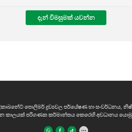
දැන් විමසුමක් යවන්න
ාබනේට් පොලිමර් ද්‍රව්‍යවල පර්යේෂණ හා සංවර්ධනය, නි
න කාලයක් පරිගණක කර්මාන්තය කෙරෙහි අවධානය යොමු කර