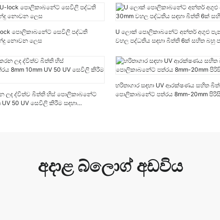
 U-lock පොලිකාබනේට් සෙවිලි පද්ධති
U ලොක් පොලිකාබනේට් අන්තර් අගුළු ප
න්දු නොවන ලෙස
වහල පද්ධතිය සඳහා බිත්ති 6ක් සහිත බහු ප
හරිතාගාර සඳහා UV ආරක්ෂණය සහිත බිත්ත
ලද ද්විත්ව බිත්ති හිස් පොලිකාබනේට්
පොලිකාබනේට් පත්රය 8mm-20mm පිරිසි
UV 50 UV සෙවිලි කිරීම සඳහා
අදාළ බ්ලොග් අඩවිය