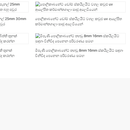
ැනල් 25mm 30mm
පොලිකාබනේට් ඩෝම් ස්කයිලයිට් වහල කවුළු uv ආලේපිත
වුර
කර්මාන්තශාලා සෘජු අලෙවියෙන්
ි තුනක්
මීපැණි පොලිකාබනේට් තහඩු 8mm 16mm ස්කයිලයිට් සඳහා
දු කරන්න
විනිවිද පෙනෙන පරිවරණය සමඟ