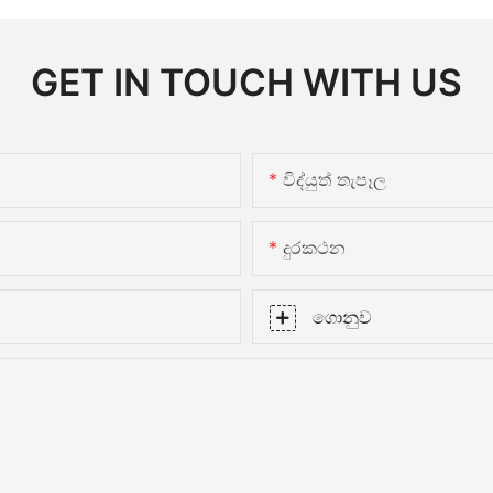
GET IN TOUCH WITH US
විද්යුත් තැපෑල
දුරකථන
ගොනුව