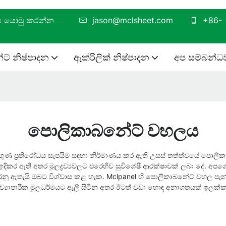
අවධානය යොමු කරන්න
jason@mclsheet.com
+86-
් නිෂ්පාදන
ඇක්රිලික් නිෂ්පාදන
අප සම්බන්ධ
පොලිකාබනේට් වහලය
ලගුණ ප්‍රතිරෝධය සැපයීම සඳහා නිර්මාණය කර ඇති උසස් තත්ත්වයේ පොලික
ඇති අතර මූලද්‍රව්‍යවලට එරෙහිව සුවිශේෂී ආරක්ෂාවක් ලබා දේ. අපගේ නව
ඇතැයි ඔබට විශ්වාස කළ හැක. Mclpanel හි පොලිකාබනේට් වහල පැනල් ඔ
 යන ව්‍යාපාරික මූලධර්මයට ඇලී සිටින අතර ඊටත් වඩා හොඳ අනාගතයක් ඉල