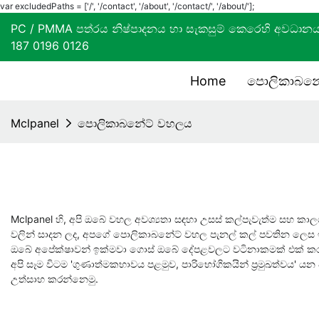
var excludedPaths = ['/', '/contact', '/about', '/contact/', '/about/'];
PC / PMMA පත්රය නිෂ්පාදනය හා සැකසුම් කෙරෙහි 
187 0196 0126
Home
පොලිකාබනේට
Mclpanel
පොලිකාබනේට් වහලය
Mclpanel හි, අපි ඔබේ වහල අවශ්‍යතා සඳහා උසස් කල්පැවැත්ම සහ කා
වලින් සාදන ලද, අපගේ පොලිකාබනේට් වහල පැනල් කල් පවතින ලෙස ඉදිකර 
ඔබේ අපේක්ෂාවන් ඉක්මවා ගොස් ඔබේ දේපළවලට වටිනාකමක් එක් කරනු 
අපි සෑම විටම 'ගුණාත්මකභාවය පළමුව, පාරිභෝගිකයින් ප්‍රමුඛත්වය'
උත්සාහ කරන්නෙමු.