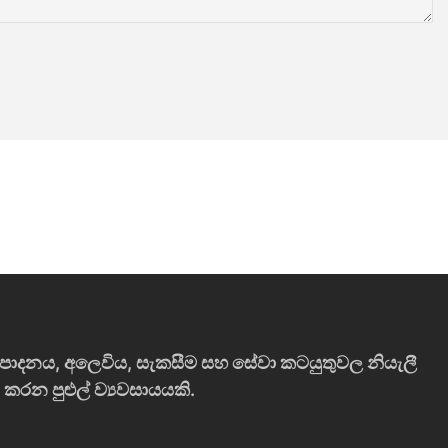
ෂ්පාදනය, අලෙවිය, සැකසීම සහ සේවා කටයුතුවල නියැලී
න පුළුල් ව්‍යවසායයකි.