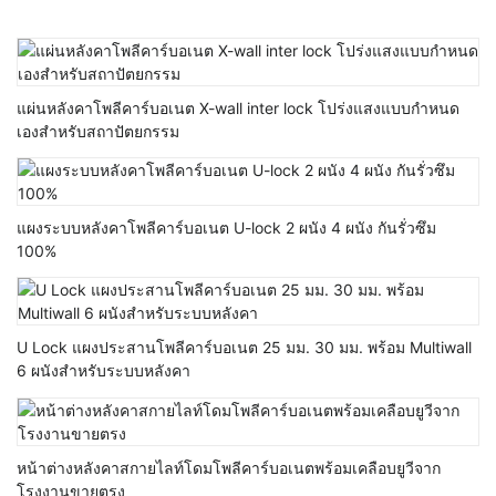
แผ่นหลังคาโพลีคาร์บอเนต X-wall inter lock โปร่งแสงแบบกำหนด
เองสำหรับสถาปัตยกรรม
แผงระบบหลังคาโพลีคาร์บอเนต U-lock 2 ผนัง 4 ผนัง กันรั่วซึม
100%
U Lock แผงประสานโพลีคาร์บอเนต 25 มม. 30 มม. พร้อม Multiwall
6 ผนังสำหรับระบบหลังคา
หน้าต่างหลังคาสกายไลท์โดมโพลีคาร์บอเนตพร้อมเคลือบยูวีจาก
โรงงานขายตรง