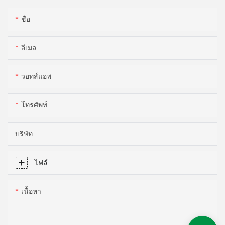
ชื่อ
อีเมล
วอทส์แอพ
โทรศัพท์
บริษัท
ไฟล์
เนื้อหา