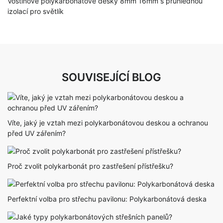
Voštinové polykarbonátové desky 8mm 16mm s průhlednou
izolací pro světlík
SOUVISEJÍCÍ BLOG
Víte, jaký je vztah mezi polykarbonátovou deskou a ochranou
před UV zářením?
Proč zvolit polykarbonát pro zastřešení přístřešku?
Perfektní volba pro střechu pavilonu: Polykarbonátová deska