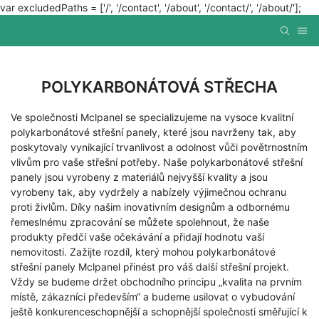
var excludedPaths = ['/', '/contact', '/about', '/contact/', '/about/'];
POLYKARBONÁTOVÁ STŘECHA
Ve společnosti Mclpanel se specializujeme na vysoce kvalitní
polykarbonátové střešní panely, které jsou navrženy tak, aby
poskytovaly vynikající trvanlivost a odolnost vůči povětrnostním
vlivům pro vaše střešní potřeby. Naše polykarbonátové střešní
panely jsou vyrobeny z materiálů nejvyšší kvality a jsou
vyrobeny tak, aby vydržely a nabízely výjimečnou ochranu
proti živlům. Díky našim inovativním designům a odbornému
řemeslnému zpracování se můžete spolehnout, že naše
produkty předčí vaše očekávání a přidají hodnotu vaší
nemovitosti. Zažijte rozdíl, který mohou polykarbonátové
střešní panely Mclpanel přinést pro váš další střešní projekt.
Vždy se budeme držet obchodního principu „kvalita na prvním
místě, zákazníci především“ a budeme usilovat o vybudování
ještě konkurenceschopnější a schopnější společnosti směřující k