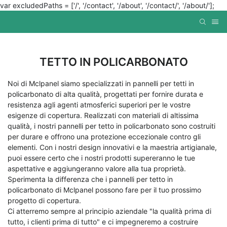
var excludedPaths = ['/', '/contact', '/about', '/contact/', '/about/'];
TETTO IN POLICARBONATO
Noi di Mclpanel siamo specializzati in pannelli per tetti in
policarbonato di alta qualità, progettati per fornire durata e
resistenza agli agenti atmosferici superiori per le vostre
esigenze di copertura. Realizzati con materiali di altissima
qualità, i nostri pannelli per tetto in policarbonato sono costruiti
per durare e offrono una protezione eccezionale contro gli
elementi. Con i nostri design innovativi e la maestria artigianale,
puoi essere certo che i nostri prodotti supereranno le tue
aspettative e aggiungeranno valore alla tua proprietà.
Sperimenta la differenza che i pannelli per tetto in
policarbonato di Mclpanel possono fare per il tuo prossimo
progetto di copertura.
Ci atterremo sempre al principio aziendale "la qualità prima di
tutto, i clienti prima di tutto" e ci impegneremo a costruire