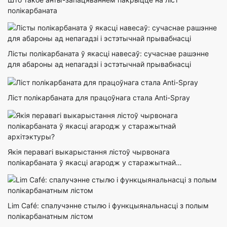
полікарбаната
Лісты полікарбаната ў якасці навесаў: сучаснае рашэнне
для абароны ад непагадзі і эстэтычнай прывабнасці
Ліст полікарбаната для працоўнага стала Anti-Spray
Якія перавагі выкарыстання лістоў чырвонага
полікарбаната ў якасці агародж у старажытнай
архітэктуры?
Lim Café: спалучэнне стылю і функцыянальнасці з полым
полікарбанатным лістом