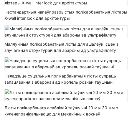
Нестандартныя напаўпразрыстыя полікарбанатныя ліхтары
X-wall inter lock для архітэктуры
Маляўнічыя полікарбанатныя лісты для ашалёўкі сцен з
злучальнай структурай для абароны ад ультрафіялету
Наладзьце суцэльныя полікарбанатныя лісты супраць
запацявання з абаронай ад кропель рознай таўшчыні
Лісты полікарбаната асаблівай таўшчыні 20 мм 30 мм з
куленепранікальнасцю для механічных вокнаў