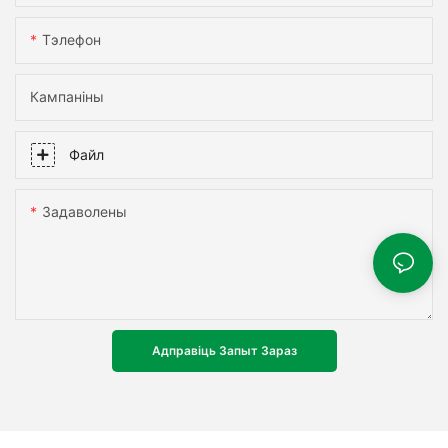
Тэлефон
Кампаніны
Файл
Задаволены
Адправіць Запыт Зараз