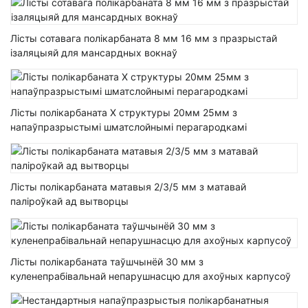
Лісты сотавага полікарбаната 8 мм 16 мм з празрыстай
ізаляцыяй для мансардных вокнаў
Лісты полікарбаната X структуры 20мм 25мм з
напаўпразрыстымі шматслойнымі перагародкамі
Лісты полікарбаната матавыя 2/3/5 мм з матавай
паліроўкай ад вытворцы
Лісты полікарбаната таўшчынёй 30 мм з
куленепрабівальнай непарушнасцю для ахоўных карпусоў