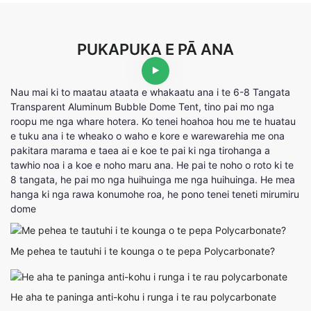
PUKAPUKA E PĀ ANA
Nau mai ki to maatau ataata e whakaatu ana i te 6-8 Tangata
Transparent Aluminum Bubble Dome Tent, tino pai mo nga
roopu me nga whare hotera. Ko tenei hoahoa hou me te huatau
e tuku ana i te wheako o waho e kore e warewarehia me ona
pakitara marama e taea ai e koe te pai ki nga tirohanga a
tawhio noa i a koe e noho maru ana. He pai te noho o roto ki te
8 tangata, he pai mo nga huihuinga me nga huihuinga. He mea
hanga ki nga rawa konumohe roa, he pono tenei teneti mirumiru
dome
Me pehea te tautuhi i te kounga o te pepa Polycarbonate?
He aha te paninga anti-kohu i runga i te rau polycarbonate