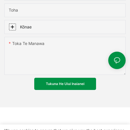
Toha
Kōnae
Toka Te Manawa
Tukuna He Uiui Inaianei