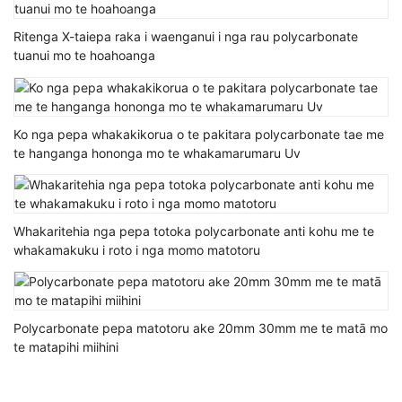
Ritenga X-taiepa raka i waenganui i nga rau polycarbonate
tuanui mo te hoahoanga
Ko nga pepa whakakikorua o te pakitara polycarbonate tae me
te hanganga hononga mo te whakamarumaru Uv
Whakaritehia nga pepa totoka polycarbonate anti kohu me te
whakamakuku i roto i nga momo matotoru
Polycarbonate pepa matotoru ake 20mm 30mm me te matā mo
te matapihi miihini