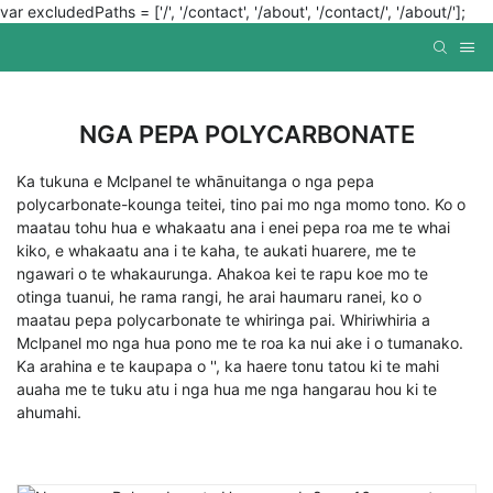
var excludedPaths = ['/', '/contact', '/about', '/contact/', '/about/'];
NGA PEPA POLYCARBONATE
Ka tukuna e Mclpanel te whānuitanga o nga pepa
polycarbonate-kounga teitei, tino pai mo nga momo tono. Ko o
maatau tohu hua e whakaatu ana i enei pepa roa me te whai
kiko, e whakaatu ana i te kaha, te aukati huarere, me te
ngawari o te whakaurunga. Ahakoa kei te rapu koe mo te
otinga tuanui, he rama rangi, he arai haumaru ranei, ko o
maatau pepa polycarbonate te whiringa pai. Whiriwhiria a
Mclpanel mo nga hua pono me te roa ka nui ake i o tumanako.
Ka arahina e te kaupapa o '', ka haere tonu tatou ki te mahi
auaha me te tuku atu i nga hua me nga hangarau hou ki te
ahumahi.