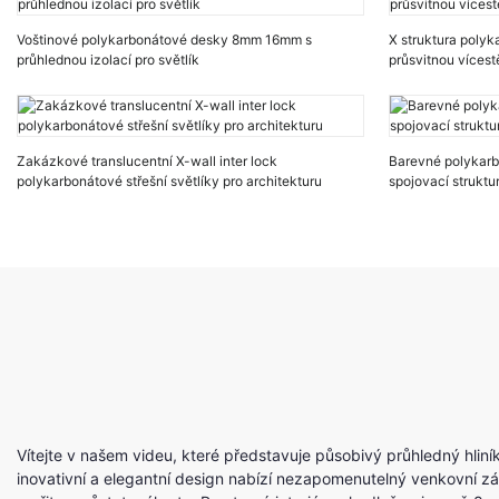
Voštinové polykarbonátové desky 8mm 16mm s
X struktura poly
průhlednou izolací pro světlík
průsvitnou vícest
Zakázkové translucentní X-wall inter lock
Barevné polykarb
polykarbonátové střešní světlíky pro architekturu
spojovací struktu
Vítejte v našem videu, které představuje působivý průhledný hliní
inovativní a elegantní design nabízí nezapomenutelný venkovní zá