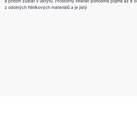
a přitom zůstat v úkrytu. Prostorný interiér pohodlně pojme až 8 o
z odolných hliníkových materiálů a je jistý