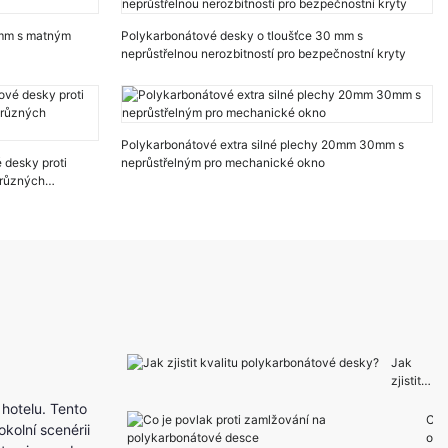
 mm s matným
Polykarbonátové desky o tloušťce 30 mm s
neprůstřelnou nerozbitností pro bezpečnostní kryty
Polykarbonátové extra silné plechy 20mm 30mm s
 desky proti
neprůstřelným pro mechanické okno
 různých
Jak
zjistit
kvalitu
 hotelu. Tento
polykar
C
kolní scenérii
bonáto
o