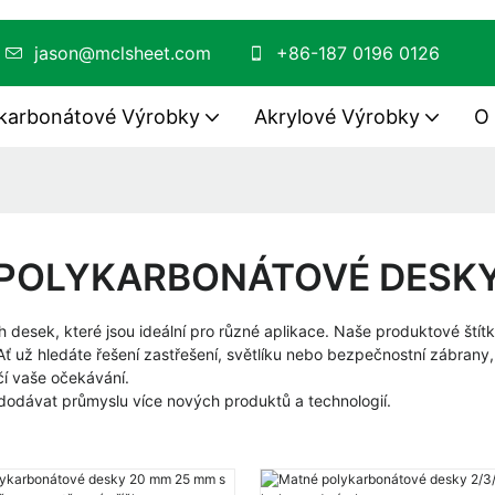
A
jason@mclsheet.com
+86-187 0196 0126
karbonátové Výrobky
Akrylové Výrobky
O
POLYKARBONÁTOVÉ DESK
desek, které jsou ideální pro různé aplikace. Naše produktové štítky
Ať už hledáte řešení zastřešení, světlíku nebo bezpečnostní zábrany
čí vaše očekávání.
dodávat průmyslu více nových produktů a technologií.