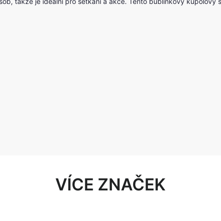
sob, takže je ideální pro setkání a akce. Tento bublinkový kupolový 
VÍCE ZNAČEK