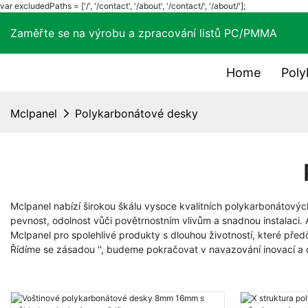
var excludedPaths = ['/', '/contact', '/about', '/contact/', '/about/'];
Zaměřte se na výrobu a zpracování listů PC/PMM
Home
Poly
Mclpanel
Polykarbonátové desky
Mclpanel nabízí širokou škálu vysoce kvalitních polykarbonátových 
pevnost, odolnost vůči povětrnostním vlivům a snadnou instalaci. 
Mclpanel pro spolehlivé produkty s dlouhou životností, které před
Řídíme se zásadou '', budeme pokračovat v navazování inovací a 