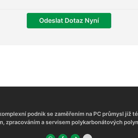
Odeslat Dotaz Nyní
komplexní podnik se zaměřením na PC průmysl již té
m, zpracováním a servisem polykarbonátových polym