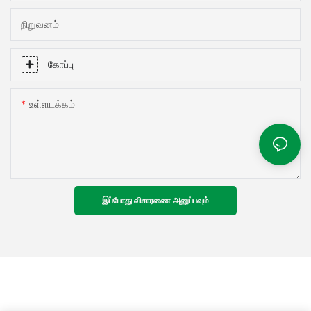
நிறுவனம்
கோப்பு
உள்ளடக்கம்
இப்போது விசாரணை அனுப்பவும்