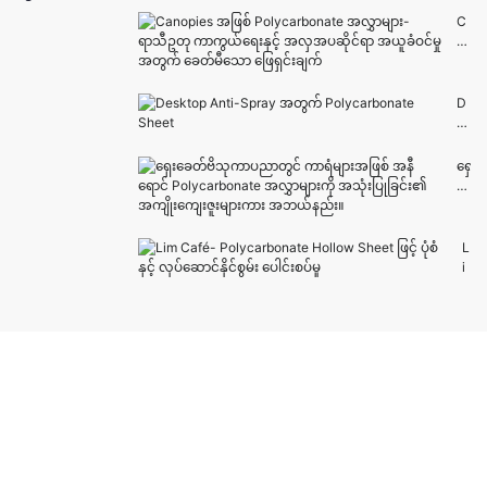
တ်
ar
C
စာ
bo
a
ရွ
na
n
က်
te
o
၏
S
pi
D
အ
he
es
es
ရ
et
အ
kt
ည်
တွ
ဖြ
o
ရှေ
အ
င်
စ်
p
း
သွေ
A
P
A
ခေ
း
nti
ol
nt
တ်
ကို
-
y
i-
ဗိ
L
မ
Fo
c
S
သု
i
ည်
g
ar
pr
က
m
သို့
C
b
a
ာ
C
ခွဲ
oa
o
y
ပ
a
ခြ
tin
n
အ
ည
f
ာ
g
at
တွ
ာ
é
း
ဆို
e
က်
တွ
-
သ
တ
အ
P
င်
P
တ်
ာ
လွှ
ol
က
o
မှ
ဘ
ာ
y
ာ
l
တ်
ာ
မျ
c
ရံ
y
နို
လဲ
ာ
ar
မျ
c
င်