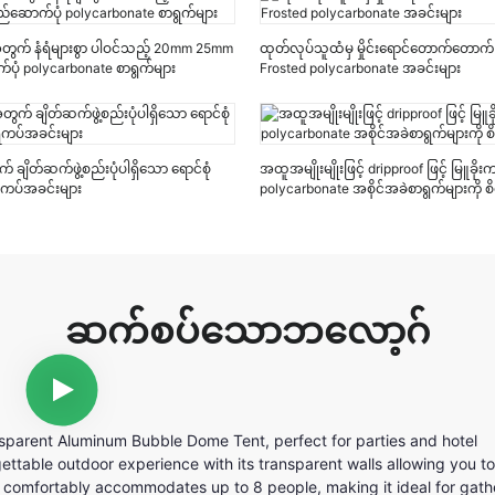
ျားအတွက် နံရံများစွာ ပါဝင်သည့် 20mm 25mm
ထုတ်လုပ်သူထံမှ မှိုင်းရောင်တောက်တောက်
်ပုံ polycarbonate စာရွက်များ
Frosted polycarbonate အခင်းများ
ချိတ်ဆက်ဖွဲ့စည်းပုံပါရှိသော ရောင်စုံ
အထူအမျိုးမျိုးဖြင့် dripproof ဖြင့် မြူခို
ံကပ်အခင်းများ
polycarbonate အစိုင်အခဲစာရွက်များကို စိ
ဆက်စပ်သောဘလော့ဂ်
parent Aluminum Bubble Dome Tent, perfect for parties and hotel
ttable outdoor experience with its transparent walls allowing you to
or comfortably accommodates up to 8 people, making it ideal for gat