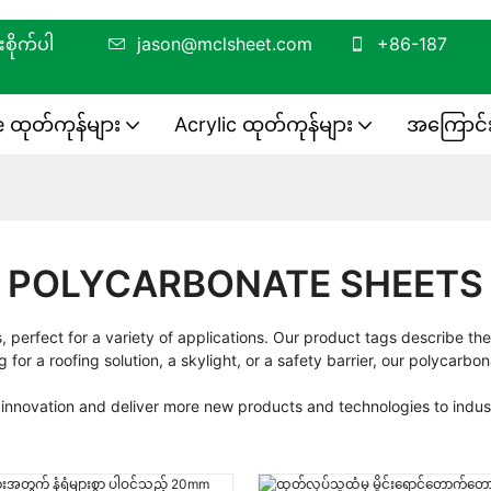
ရုံစူးစိုက်ပါ
jason@mclsheet.com
+86-187
 ထုတ်ကုန်များ
Acrylic ထုတ်ကုန်များ
အကြောင်
POLYCARBONATE SHEETS
perfect for a variety of applications. Our product tags describe thes
 for a roofing solution, a skylight, or a safety barrier, our polycarb
of innovation and deliver more new products and technologies to indus