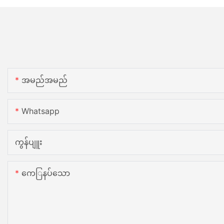
အမည်အမည်
Whatsapp
ကွန်ပျူး
ကေြနပ်သော