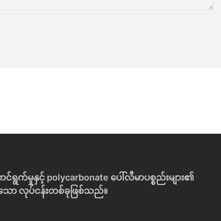
င်
း
ပ်
မှု
ကို
ဆေ
အ
အ
ာ
တွ
သုံ
င်
က်
း
နို
ခေ
ပြု
င်
တ်
ခြ
စွ
မီ
င်း
မ်
သေ
၏
း
ာ
အ
ပေ
ဖြေ
ကျို
ါ
ရှ
း
င်
င်း
ကျေ
း
ချ
း
စ
က်
ဇူး
ပ်
မျ
မှု
ာ
း
က
ာ
ာင်ရွက်မှုနှင့် polycarbonate ပေါ်လီမာပစ္စည်းများ၏
း
်စုံသော လုပ်ငန်းတစ်ခုဖြစ်သည်။
အ
ဘ
ယ်
န