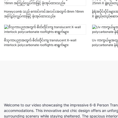
Honeycomb သည် ကောင်းကင်အလင်းအတွက် 8mm 16mm
နံရံအပိုင်းပိုင်းမ
အကြည်လျှပ်ကာဖြင့် ဖုံးအုပ်ထားသည်။
X ဖွဲ့စည်းတည်ဆောက
ဗိသုကာပညာအတွက် စိတ်တိုင်းကျ translucent X-wall
Uv ကာကွယ်မှုအတွက် 
interlock polycarbonate rooflights စာရွက်များ
polycarbonate နံရ
Welcome to our video showcasing the impressive 6-8 Person Trans
accommodations. This innovative and chic design offers an unforge
surrounding scenery while staying sheltered. The spacious interi