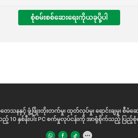
စုံစမ်းစစ်ဆေးရေးကိုယခုပို့ပါ
င့် ဖွံ့ဖြိုးတိုးတက်မှု၊ ထုတ်လုပ်မှု၊ ရောင်းချမှု၊ စီမံဆေ
သည့် 10 နှစ်နီးပါး PC စက်မှုလုပ်ငန်းကို အာရုံစိုက်သည့် ပြည့