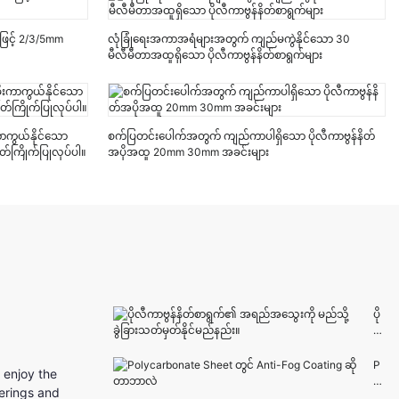
ဖြင့် 2/3/5mm
လုံခြုံရေးအကာအရံများအတွက် ကျည်မကွဲနိုင်သော 30
မီလီမီတာအထူရှိသော ပိုလီကာဗွန်နိတ်စာရွက်များ
းကာကွယ်နိုင်သော
စက်ပြတင်းပေါက်အတွက် ကျည်ကာပါရှိသော ပိုလီကာဗွန်နိတ်
တ်ကြိုက်ပြုလုပ်ပါ။
အပိုအထူ 20mm 30mm အခင်းများ
ပို
လီ
က
ာ
P
 enjoy the
ဗွ
ol
herings and
န်နိ
yc