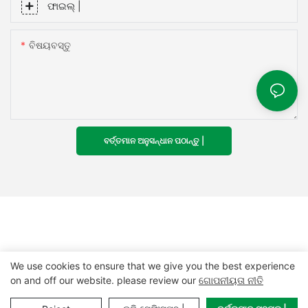
ଫାଇଲ୍ |
ବିଷୟବସ୍ତୁ
ବର୍ତ୍ତମାନ ଅନୁସନ୍ଧାନ ପଠାନ୍ତୁ |
We use cookies to ensure that we give you the best experience
on and off our website. please review our
ଗୋପନୀୟତା ନୀତି
କପିରାଇଟ୍ © 2024 MCL-
www.mclpanel.com
|
ସାଧନ
|
ଗୋପନୀୟତା