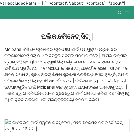
var excludedPaths = ['/', '/contact', '/about', '/contact/', '/about/'];
ପଲିକାର୍ବୋନେଟ୍ ସିଟ୍ |
Mclpanel ବିଭିନ୍ନ ପ୍ରକାରର ପ୍ରୟୋଗ ପାଇଁ ଉପଯୁକ୍ତ ଉଚ୍ଚମାନର
ପଲିକାର୍ବୋନେଟ୍ ସିଟ୍ ର ଏକ ବିସ୍ତୃତ ପରିସର ପ୍ରଦାନ କରେ | ଆମର ଉତ୍ପାଦ
ଟ୍ୟାଗ୍ ଏହି ସ୍ଥାୟୀ ଏବଂ ବହୁମୁଖୀ ସିଟ୍ ବର୍ଣ୍ଣନା କରେ, ସେମାନଙ୍କର ଶକ୍ତି,
ପାଣିପାଗ ପ୍ରତିରୋଧ, ଏବଂ ସ୍ଥାପନର ସହଜତାକୁ ଆଲୋକିତ କରେ | ଆପଣ ଏକ
ଛାତର ସମାଧାନ, ସ୍କାଏଲାଇଟ୍ କିମ୍ବା ସୁରକ୍ଷା ପ୍ରତିବନ୍ଧକ ଖୋଜୁଛନ୍ତି, ଆମର
ପଲିକାର୍ବୋନେଟ୍ ସିଟ୍ ହେଉଛି ଆଦର୍ଶ ପସନ୍ଦ | ନିର୍ଭରଯୋଗ୍ୟ ଏବଂ ଦୀର୍ଘସ୍ଥାୟୀ
ଉତ୍ପାଦଗୁଡିକ ପାଇଁ Mclpanel ବାଛନ୍ତୁ ଯାହା ଆପଣଙ୍କର ଆଶାଠାରୁ ଅଧିକ |
'' ନୀତି ଦ୍ୱାରା ପରିଚାଳିତ, ଆମେ ନୂତନତ୍ୱର ମାର୍ଗ ଗ୍ରହଣ କରିବା ଏବଂ ଶିଳ୍ପକୁ
ଅଧିକ ନୂତନ ଉତ୍ପାଦ ଏବଂ ପ୍ରଯୁକ୍ତିବିଦ୍ୟା ବିତରଣ କରିବା |