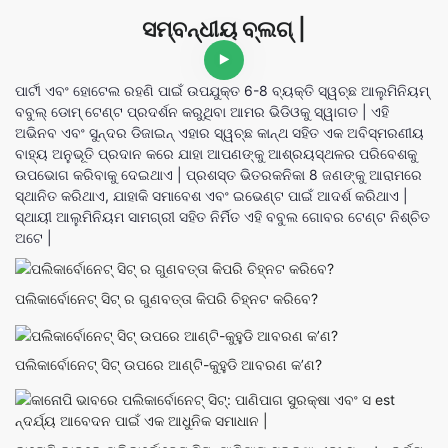
ସମ୍ବନ୍ଧୀୟ ବ୍ଲଗ୍ |
ପାର୍ଟୀ ଏବଂ ହୋଟେଲ ରହଣି ପାଇଁ ଉପଯୁକ୍ତ 6-8 ବ୍ୟକ୍ତି ସ୍ୱଚ୍ଛ ଆଲୁମିନିୟମ୍
ବବୁଲ୍ ଡୋମ୍ ଟେଣ୍ଟ ପ୍ରଦର୍ଶନ କରୁଥିବା ଆମର ଭିଡିଓକୁ ସ୍ୱାଗତ | ଏହି
ଅଭିନବ ଏବଂ ସୁନ୍ଦର ଡିଜାଇନ୍ ଏହାର ସ୍ୱଚ୍ଛ କାନ୍ଥ ସହିତ ଏକ ଅବିସ୍ମରଣୀୟ
ବାହ୍ୟ ଅନୁଭୂତି ପ୍ରଦାନ କରେ ଯାହା ଆପଣଙ୍କୁ ଆଶ୍ରୟସ୍ଥଳର ପରିବେଶକୁ
ଉପଭୋଗ କରିବାକୁ ଦେଇଥାଏ | ପ୍ରଶସ୍ତ ଭିତରକନିକା 8 ଜଣଙ୍କୁ ଆରାମରେ
ସ୍ଥାନିତ କରିଥାଏ, ଯାହାକି ସମାବେଶ ଏବଂ ଇଭେଣ୍ଟ ପାଇଁ ଆଦର୍ଶ କରିଥାଏ |
ସ୍ଥାୟୀ ଆଲୁମିନିୟମ ସାମଗ୍ରୀ ସହିତ ନିର୍ମିତ ଏହି ବବୁଲ ଗୋବର ଟେଣ୍ଟ ନିଶ୍ଚିତ
ଅଟେ |
ପଲିକାର୍ବୋନେଟ୍ ସିଟ୍ ର ଗୁଣବତ୍ତା କିପରି ଚିହ୍ନଟ କରିବେ?
ପଲିକାର୍ବୋନେଟ୍ ସିଟ୍ ଉପରେ ଆଣ୍ଟି-କୁହୁଡି ଆବରଣ କ’ଣ?