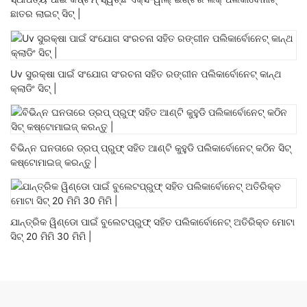
ଛାତର ଲାଇଟ୍ ସିଟ୍ |
Uv ସୁରକ୍ଷା ପାଇଁ ସଂଯୋଗ ସଂରଚନା ସହିତ ରଙ୍ଗୀନ ପଲିକାର୍ବୋନେଟ୍ କାନ୍ଥ
କ୍ଲାଡିଂ ସିଟ୍ |
ବିଭିନ୍ନ ଘନତାରେ ଡ୍ରପ୍ ପ୍ରୁଫ୍ ସହିତ ଆଣ୍ଟି କୁହୁଡି ପଲିକାର୍ବୋନେଟ୍ କଠିନ ସିଟ୍
କଷ୍ଟୋମାଇଜ୍ କରନ୍ତୁ |
ଯାନ୍ତ୍ରିକ ୱିଣ୍ଡୋ ପାଇଁ ବୁଲେଟପ୍ରୁଫ୍ ସହିତ ପଲିକାର୍ବୋନେଟ୍ ଅତିରିକ୍ତ ମୋଟା
ସିଟ୍ 20 ମିମି 30 ମିମି |