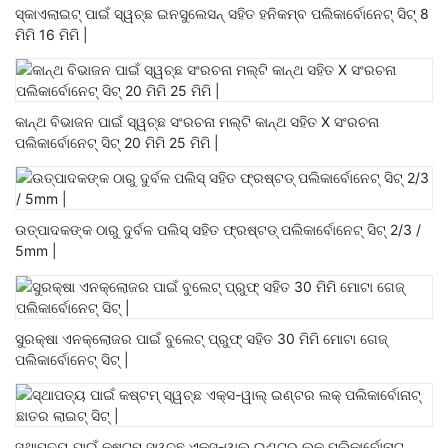
ସ୍କାଏଲାଇଟ୍ ପାଇଁ ସ୍ୱଚ୍ଛ ଇନସୁଲେସନ୍ ସହିତ ହନିକମ୍ବ ପଲିକାର୍ବୋନେଟ୍ ସିଟ୍ 8
ମିମି 16 ମିମି |
କାନ୍ଥ ବିଭାଜନ ପାଇଁ ସ୍ୱଚ୍ଛ ସଂରଚନା ମଲ୍ଟି କାନ୍ଥ ସହିତ X ସଂରଚନା
ପଲିକାର୍ବୋନେଟ୍ ସିଟ୍ 20 ମିମି 25 ମିମି |
ଉତ୍ପାଦକଙ୍କ ଠାରୁ ଦୁର୍ବଳ ପଲିସ୍ ସହିତ ଫ୍ରଷ୍ଟଡ୍ ପଲିକାର୍ବୋନେଟ୍ ସିଟ୍ 2/3 /
5mm |
ସୁରକ୍ଷା ଏନକ୍ଲୋଜର ପାଇଁ ବୁଲେଟ୍ ପ୍ରୁଫ୍ ସହିତ 30 ମିମି ମୋଟା ଗେଜ୍
ପଲିକାର୍ବୋନେଟ୍ ସିଟ୍ |
ସ୍ଥାପତ୍ୟ ପାଇଁ କଷ୍ଟମ୍ ସ୍ୱଚ୍ଛ ଏକ୍ସ-ୱାଲ୍ ଇଣ୍ଟର ଲକ୍ ପଲିକାର୍ବୋନାଟ୍