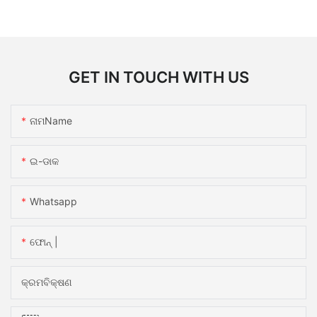
GET IN TOUCH WITH US
ନାମName
ଇ-ଡାକ
Whatsapp
ଫୋନ୍ |
କ୍ରମବିକ୍ଷଣ