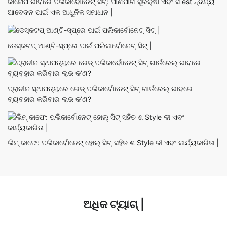
କାନୋପି ଭାବରେ ପଲିକାର୍ବୋନେଟ୍ ସିଟ୍: ପାଣିପାଗ ସୁରକ୍ଷା ଏବଂ ସ est ନ୍ଦର୍ଯ୍ୟ
ଆବେଦନ ପାଇଁ ଏକ ଆଧୁନିକ ସମାଧାନ |
ଡେସ୍କଟପ୍ ଆଣ୍ଟି-ସ୍ପ୍ରେ ପାଇଁ ପଲିକାର୍ବୋନେଟ୍ ସିଟ୍ |
ପ୍ରାଚୀନ ସ୍ଥାପତ୍ୟରେ ରେଡ୍ ପଲିକାର୍ବୋନେଟ୍ ସିଟ୍ ଗାର୍ଡରେଲ୍ ଭାବରେ
ବ୍ୟବହାର କରିବାର ଲାଭ କ’ଣ?
ଲିମ୍ କାଫେ: ପଲିକାର୍ବୋନେଟ୍ ହୋଲ୍ ସିଟ୍ ସହିତ ଶ Style ଳୀ ଏବଂ କାର୍ଯ୍ୟକାରିତା |
ଅଧିକ ଟ୍ୟାଗ୍ |