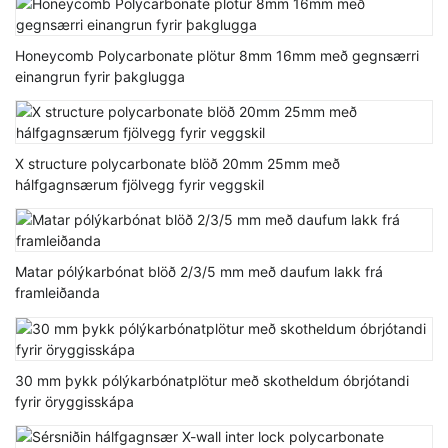
Honeycomb Polycarbonate plötur 8mm 16mm með gegnsærri
einangrun fyrir þakglugga
X structure polycarbonate blöð 20mm 25mm með
hálfgagnsærum fjölvegg fyrir veggskil
Matar pólýkarbónat blöð 2/3/5 mm með daufum lakk frá
framleiðanda
30 mm þykk pólýkarbónatplötur með skotheldum óbrjótandi
fyrir öryggisskápa