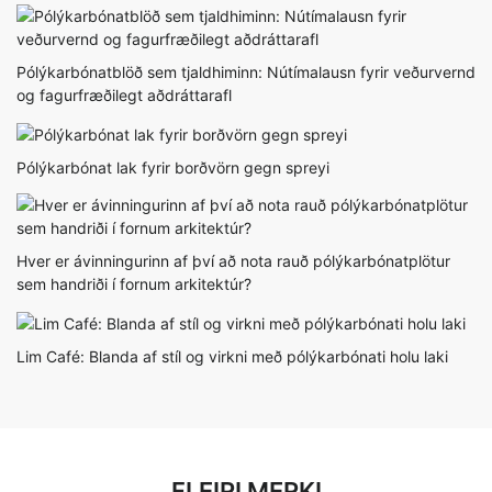
Pólýkarbónatblöð sem tjaldhiminn: Nútímalausn fyrir veðurvernd
og fagurfræðilegt aðdráttarafl
Pólýkarbónat lak fyrir borðvörn gegn spreyi
Hver er ávinningurinn af því að nota rauð pólýkarbónatplötur
sem handriði í fornum arkitektúr?
Lim Café: Blanda af stíl og virkni með pólýkarbónati holu laki
FLEIRI MERKI