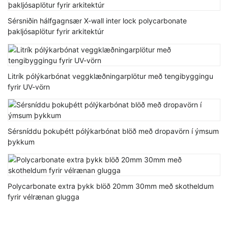
Sérsniðin hálfgagnsær X-wall inter lock polycarbonate
þakljósaplötur fyrir arkitektúr
Litrík pólýkarbónat veggklæðningarplötur með tengibyggingu
fyrir UV-vörn
Sérsníddu þokuþétt pólýkarbónat blöð með dropavörn í ýmsum
þykkum
Polycarbonate extra þykk blöð 20mm 30mm með skotheldum
fyrir vélrænan glugga