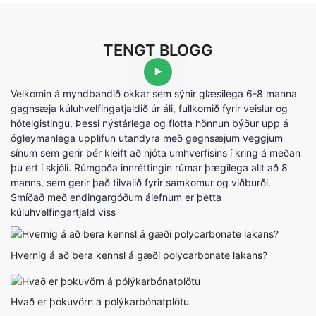
TENGT BLOGG
Velkomin á myndbandið okkar sem sýnir glæsilega 6-8 manna
gagnsæja kúluhvelfingatjaldið úr áli, fullkomið fyrir veislur og
hótelgistingu. Þessi nýstárlega og flotta hönnun býður upp á
ógleymanlega upplifun utandyra með gegnsæjum veggjum
sínum sem gerir þér kleift að njóta umhverfisins í kring á meðan
þú ert í skjóli. Rúmgóða innréttingin rúmar þægilega allt að 8
manns, sem gerir það tilvalið fyrir samkomur og viðburði.
Smíðað með endingargóðum álefnum er þetta
kúluhvelfingartjald viss
Hvernig á að bera kennsl á gæði polycarbonate lakans?
Hvað er þokuvörn á pólýkarbónatplötu