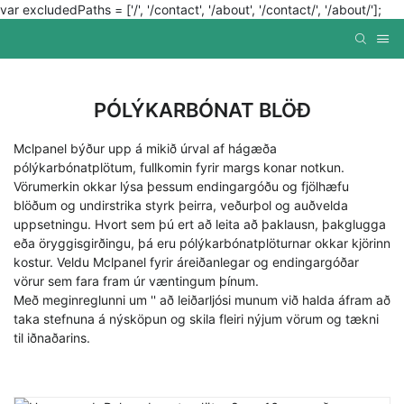
var excludedPaths = ['/', '/contact', '/about', '/contact/', '/about/'];
PÓLÝKARBÓNAT BLÖÐ
Mclpanel býður upp á mikið úrval af hágæða
pólýkarbónatplötum, fullkomin fyrir margs konar notkun.
Vörumerkin okkar lýsa þessum endingargóðu og fjölhæfu
blöðum og undirstrika styrk þeirra, veðurþol og auðvelda
uppsetningu. Hvort sem þú ert að leita að þaklausn, þakglugga
eða öryggisgirðingu, þá eru pólýkarbónatplöturnar okkar kjörinn
kostur. Veldu Mclpanel fyrir áreiðanlegar og endingargóðar
vörur sem fara fram úr væntingum þínum.
Með meginreglunni um '' að leiðarljósi munum við halda áfram að
taka stefnuna á nýsköpun og skila fleiri nýjum vörum og tækni
til iðnaðarins.