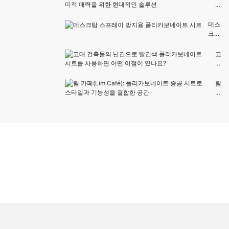
시
네
노
트
이
피
의
트
로
데스
품
시
서
크탑
질
트
의
스프
을
의
폴
레이
고
식
김
리
방지
대
별
서
카
용
건
하
림
보
폴리
축
림
는
방
네
카보
물
카
방
지
이
네이
의
페
법
코
트
트
난
(L
은
팅
시
시트
간
i
무
이
트
으
m
엇
란
:
로
C
입
무
날
빨
af
니
엇
씨
간
é)
까
입
보
색
:
?
니
호
폴
폴
까
및
리
리
?
미
카
카
적
보
보
매
네
네
력
이
이
을
트