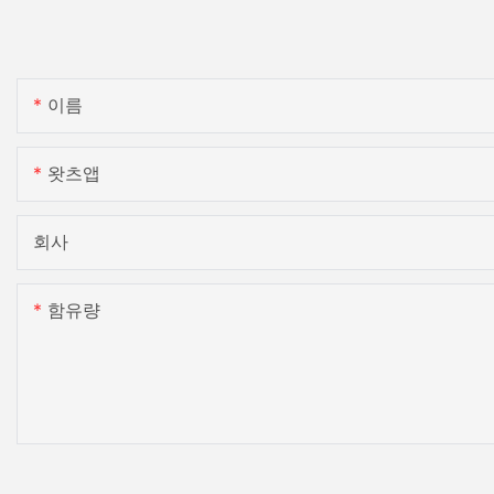
이름
왓츠앱
회사
함유량