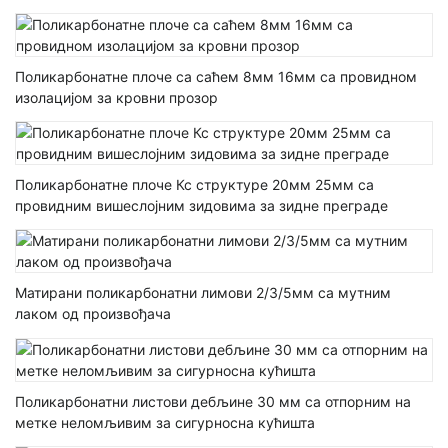
Поликарбонатне плоче са саћем 8мм 16мм са провидном
изолацијом за кровни прозор
Поликарбонатне плоче Кс структуре 20мм 25мм са
провидним вишеслојним зидовима за зидне преграде
Матирани поликарбонатни лимови 2/3/5мм са мутним
лаком од произвођача
Поликарбонатни листови дебљине 30 мм са отпорним на
метке неломљивим за сигурносна кућишта