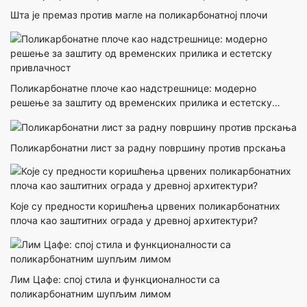
Шта је премаз против магле на поликарбонатној плочи
Поликарбонатне плоче као надстрешнице: модерно
решење за заштиту од временских прилика и естетску
привлачност
Поликарбонатни лист за радну површину против прскања
Које су предности коришћења црвених поликарбонатних
плоча као заштитних ограда у древној архитектури?
Лим Цафе: спој стила и функционалности са
поликарбонатним шупљим лимом