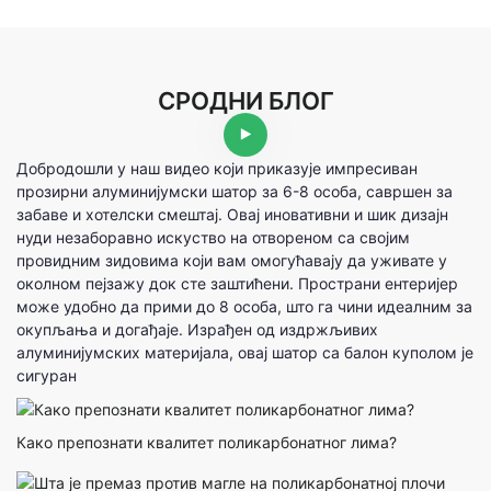
СРОДНИ БЛОГ
Добродошли у наш видео који приказује импресиван
прозирни алуминијумски шатор за 6-8 особа, савршен за
забаве и хотелски смештај. Овај иновативни и шик дизајн
нуди незаборавно искуство на отвореном са својим
провидним зидовима који вам омогућавају да уживате у
околном пејзажу док сте заштићени. Пространи ентеријер
може удобно да прими до 8 особа, што га чини идеалним за
окупљања и догађаје. Израђен од издржљивих
алуминијумских материјала, овај шатор са балон куполом је
сигуран
Како препознати квалитет поликарбонатног лима?