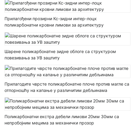
Прилагођени прозирни Кс-зидни интер-лоцк
поликарбонатни кровни лимови за архитектуру
Шарене поликарбонатне зидне облоге са структуром
повезивања за УВ заштиту
Прилагодите чврсте поликарбонатне плоче против магле са
отпорношћу на капање у различитим дебљинама
Поликарбонатни екстра дебели лимови 20мм 30мм са
непробојним мецима за механички прозор