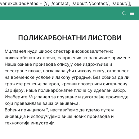
var excludedPaths = ['/', '/contact', '/about', '/contact/', '/about/'];
ПОЛИКАРБОНАТНИ ЛИСТОВИ
Мцлпанел нуди широк спектар висококвалитетних
поликарбонатних плоча, савршених за различите примене.
Наше ознаке производа описују ове издржљиве и
свестране плоче, наглашавајући њихову снагу, отпорност
на временске услове и лакоћу уградње. Без обзира да ли
тражите решење за кров, кровни прозор или сигурносну
баријеру, наше поликарбонатне плоче су идеалан избор.
Изаберите Мцлпанел за поуздане и дуготрајне производе
који превазилазе ваша очекивања.
Вођени принципом '', наставићемо да идемо путем
иновација и испоручујемо више нових производа и
технологија индустрији.