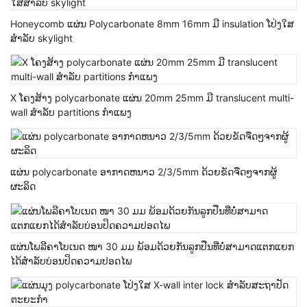
Honeycomb ແຜ່ນ Polycarbonate 8mm 16mm ມີ insulation ໂປ່ງໃສ
ສໍາລັບ skylight
X ໂຄງສ້າງ polycarbonate ແຜ່ນ 20mm 25mm ມີ translucent multi-
wall ສໍາລັບ partitions ກໍາແພງ
ແຜ່ນ polycarbonate ອາກາດຫນາວ 2/3/5mm ດ້ວຍຂັດຈືດໆຈາກຜູ້
ຜະລິດ
ແຜ່ນໂພລີຄາໂບເນດ ໜາ 30 ມມ ພ້ອມດ້ວຍກັນລູກປືນທີ່ບໍ່ສາມາດແຕກແຍກ
ໄດ້ສຳລັບບ່ອນປິດຄວາມປອດໄພ