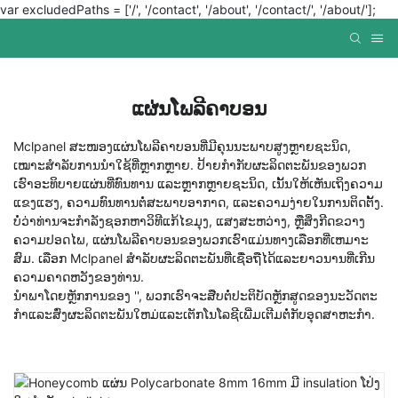
var excludedPaths = ['/', '/contact', '/about', '/contact/', '/about/'];
ແຜ່ນໂພລີຄາບອນ
Mclpanel ສະໜອງແຜ່ນໂພລີຄາບອນທີ່ມີຄຸນນະພາບສູງຫຼາຍຊະນິດ,
ເໝາະສຳລັບການນຳໃຊ້ທີ່ຫຼາກຫຼາຍ. ປ້າຍກຳກັບຜະລິດຕະພັນຂອງພວກ
ເຮົາອະທິບາຍແຜ່ນທີ່ທົນທານ ແລະຫຼາກຫຼາຍຊະນິດ, ເນັ້ນໃຫ້ເຫັນເຖິງຄວາມ
ແຂງແຮງ, ຄວາມທົນທານຕໍ່ສະພາບອາກາດ, ແລະຄວາມງ່າຍໃນການຕິດຕັ້ງ.
ບໍ່ວ່າທ່ານຈະກໍາລັງຊອກຫາວິທີແກ້ໄຂມຸງ, ແສງສະຫວ່າງ, ຫຼືສິ່ງກີດຂວາງ
ຄວາມປອດໄພ, ແຜ່ນໂພລີຄາບອນຂອງພວກເຮົາແມ່ນທາງເລືອກທີ່ເຫມາະ
ສົມ. ເລືອກ Mclpanel ສໍາລັບຜະລິດຕະພັນທີ່ເຊື່ອຖືໄດ້ແລະຍາວນານທີ່ເກີນ
ຄວາມຄາດຫວັງຂອງທ່ານ.
ນໍາພາໂດຍຫຼັກການຂອງ '', ພວກເຮົາຈະສືບຕໍ່ປະຕິບັດຫຼັກສູດຂອງນະວັດຕະ
ກໍາແລະສົ່ງຜະລິດຕະພັນໃຫມ່ແລະເຕັກໂນໂລຊີເພີ່ມເຕີມຕໍ່ກັບອຸດສາຫະກໍາ.