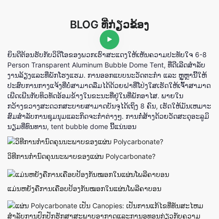
BLOG ທີ່ກ່ຽວຂ້ອງ
ຍິນ​ດີ​ຕ້ອນ​ຮັບ​ກັບ​ວິ​ດີ​ໂອ​ຂອງ​ພວກ​ເຮົາ​ສະ​ແດງ​ໃຫ້​ເຫັນ​ຄວາມ​ປະ​ທັບ​ໃຈ 6-8
Person Transparent Aluminum Bubble Dome Tent, ທີ່​ດີ​ເລີດ​ສໍາ​ລັບ​
ງານ​ລ້ຽງ​ແລະ​ທີ່​ພັກ​ໂຮງ​ແຮມ. ການອອກແບບນະວັດຕະກໍາ ແລະ ຫຼູຫຼານີ້ໃຫ້
ປະສົບການກາງແຈ້ງທີ່ບໍ່ສາມາດລືມໄດ້ດ້ວຍຝາທີ່ໂປ່ງໃສເຮັດໃຫ້ເຈົ້າສາມາດ
ເພີດເພີນກັບທິວທັດອ້ອມຂ້າງໃນຂະນະທີ່ຢູ່ໃນທີ່ພັກອາໄສ. ພາຍໃນ
ກວ້າງຂວາງສະດວກສະບາຍສາມາດບັນຈຸໄດ້ເຖິງ 8 ຄົນ, ເຮັດໃຫ້ມັນເຫມາະ
ສົມສໍາລັບການຊຸມນຸມແລະກິດຈະກໍາຕ່າງໆ. ການກໍ່ສ້າງດ້ວຍວັດສະດຸອະລູມິ
ນຽມທີ່ທົນທານ, tent bubble dome ນີ້ແນ່ນອນ
ວິທີການກໍານົດຄຸນນະພາບຂອງແຜ່ນ Polycarbonate?
ແມ່ນຫຍັງຄືການເຄືອບປ້ອງກັນໝອກໃນແຜ່ນໂພລີຄາບອນ