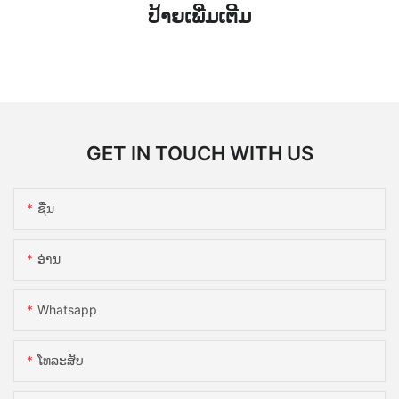
ປ້າຍເພີ່ມເຕີມ
GET IN TOUCH WITH US
ຊື່ນ
ອ່ານ
Whatsapp
ໂທລະສັບ