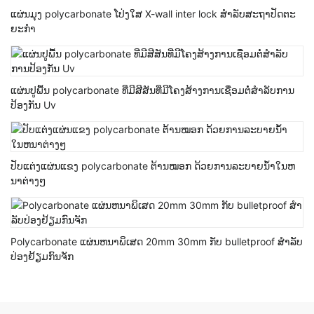
ແຜ່ນມຸງ polycarbonate ໂປ່ງໃສ X-wall inter lock ສໍາລັບສະຖາປັດຕະ
ຍະກໍາ
ແຜ່ນປູພື້ນ polycarbonate ທີ່ມີສີສັນທີ່ມີໂຄງສ້າງການເຊື່ອມຕໍ່ສໍາລັບການ
ປ້ອງກັນ Uv
ປັບແຕ່ງແຜ່ນແຂງ polycarbonate ຕ້ານໝອກ ດ້ວຍການລະບາຍນ້ໍາໃນຫ
ນາຕ່າງໆ
Polycarbonate ແຜ່ນຫນາພິເສດ 20mm 30mm ກັບ bulletproof ສໍາລັບ
ປ່ອງຢ້ຽມກົນຈັກ