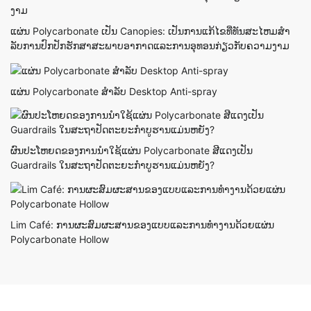
ແຜ່ນ Polycarbonate ເປັນ Canopies: ເປັນການແກ້ໄຂທີ່ທັນສະໄຫມສໍາ
ລັບການປົກປັກຮັກສາສະພາບອາກາດແລະການອຸທອນກ່ຽວກັບຄວາມງາມ
ແຜ່ນ Polycarbonate ສໍາລັບ Desktop Anti-spray
ຜົນປະໂຫຍດຂອງການນໍາໃຊ້ແຜ່ນ Polycarbonate ສີແດງເປັນ
Guardrails ໃນສະຖາປັດຕະຍະກໍາບູຮານແມ່ນຫຍັງ?
Lim Café: ການຜະສົມຜະສານຂອງແບບແລະການທໍາງານດ້ວຍແຜ່ນ
Polycarbonate Hollow