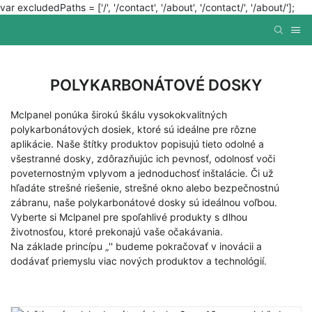
var excludedPaths = ['/', '/contact', '/about', '/contact/', '/about/'];
POLYKARBONÁTOVÉ DOSKY
Mclpanel ponúka širokú škálu vysokokvalitných
polykarbonátových dosiek, ktoré sú ideálne pre rôzne
aplikácie. Naše štítky produktov popisujú tieto odolné a
všestranné dosky, zdôrazňujúc ich pevnosť, odolnosť voči
poveternostným vplyvom a jednoduchosť inštalácie. Či už
hľadáte strešné riešenie, strešné okno alebo bezpečnostnú
zábranu, naše polykarbonátové dosky sú ideálnou voľbou.
Vyberte si Mclpanel pre spoľahlivé produkty s dlhou
životnosťou, ktoré prekonajú vaše očakávania.
Na základe princípu „'' budeme pokračovať v inovácii a
dodávať priemyslu viac nových produktov a technológií.