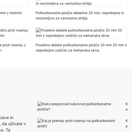
5 mm z motnim
Polikarbonatne plošče debeline 30 mm, neprebojne in
nezlomljive za varnostna ohišja
e proti rosenju z
Posebno debele polikarbonatne plošče 20 mm 30 mm z
n
neprebojno zaščito za mehanska okna
K
a
k
bave in
o
K
, da uživate v
p
a
ke. Ta
r
j