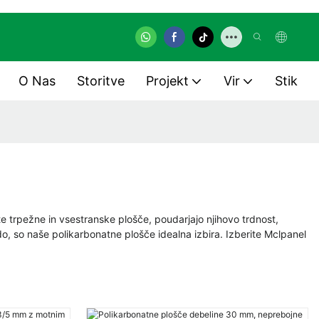
O Nas
Storitve
Projekt
Vir
Stik
e trpežne in vsestranske plošče, poudarjajo njihovo trdnost,
o, so naše polikarbonatne plošče idealna izbira. Izberite Mclpanel