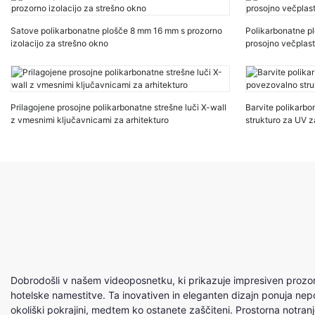
Satove polikarbonatne plošče 8 mm 16 mm s prozorno
Polikarbonatne p
izolacijo za strešno okno
prosojno večplast
Prilagojene prosojne polikarbonatne strešne luči X-wall
Barvite polikarb
z vmesnimi ključavnicami za arhitekturo
strukturo za UV z
Dobrodošli v našem videoposnetku, ki prikazuje impresiven prozor
hotelske namestitve. Ta inovativen in eleganten dizajn ponuja ne
okoliški pokrajini, medtem ko ostanete zaščiteni. Prostorna notra