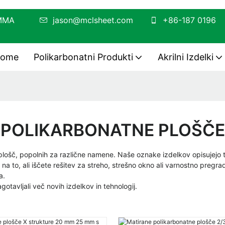
v PC/PMMA
jason@mclsheet.com
+86-187 0196
ome
Polikarbonatni Produkti
Akrilni Izdelki
POLIKARBONATNE PLOŠČE
lošč, popolnih za različne namene. Naše oznake izdelkov opisujejo t
 to, ali iščete rešitev za streho, strešno okno ali varnostno pregrad
a.
agotavljali več novih izdelkov in tehnologij.