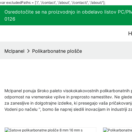
var excludedPaths = ['/', '/contact', '/about', '/contact/', '/about/'];
Osredotočite se na proizvodnjo in obdelavo listo
0126
H
Mclpanel
Polikarbonatne plošče
Mclpanel ponuja široko paleto visokokakovostnih polikarbonatnih p
odpornost na vremenske vplive in preprosto namestitev. Ne glede na
za zanesljive in dolgotrajne izdelke, ki presegajo vaša pričakovanj
Vodeni po načelu '', bomo še naprej sledili inovacijam in industriji z