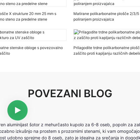
lošče X strukture 20 mm 25 mm s
Matirane polikarbonatne plošče 2/3/
no steno za predelne stene
poliranjem proizvajalca
onatne stenske obloge s povezovalno
Prilagodite trdne polikarbonatne plošč
aščito
zaščito proti kapljanju različnih debeli
POVEZANI BLOG
en aluminijast šotor z mehurčasto kupolo za 6-8 oseb, popoln za za
pozabno izkušnjo na prostem s prozornimi stenami, ki vam omogočajo
njost udobno sprejme do 8 oseb, zato je idealna za srečanja in dogod