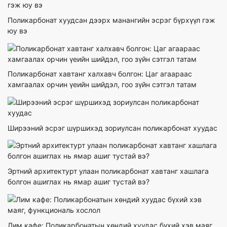
Поликарбонат хуудсан дээрх манангийн эсрэг бүрхүүл гэж
юу вэ
Поликарбонат хавтанг халхавч болгон: Цаг агаараас
хамгаалах орчин үеийн шийдэл, гоо зүйн сэтгэл татам
Ширээний эсрэг шүршихэд зориулсан поликарбонат хуудас
Эртний архитектурт улаан поликарбонат хавтанг хашлага
болгон ашиглах нь ямар ашиг тустай вэ?
Лим кафе: Поликарбонатын хөндий хуудас бүхий хэв маяг,