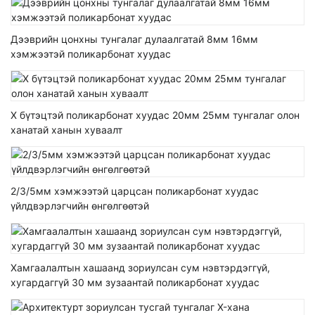
Дээврийн цонхны тунгалаг дулаалгатай 8мм 16мм
хэмжээтэй поликарбонат хуудас
X бүтэцтэй поликарбонат хуудас 20мм 25мм тунгалаг олон
ханатай ханын хуваалт
2/3/5мм хэмжээтэй царцсан поликарбонат хуудас
үйлдвэрлэгчийн өнгөлгөөтэй
Хамгаалалтын хашаанд зориулсан сум нэвтэрдэггүй,
хугардаггүй 30 мм зузаантай поликарбонат хуудас