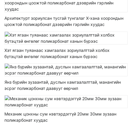
Архитектурт зориулсан тусгай тунгалаг X-хана хоорондын
цоожтой поликарбонат дээврийн гэрлийн хуудас
Хэт ягаан туяанаас хамгаалах зориулалттай холбох
бүтэцтэй өнгөлөг поликарбонат ханын бүрээс
Янз бүрийн зузаантай, дуслын хамгаалалттай, манангийн
эсрэг поликарбонат даавууг өөрчил
Механик цонхны сум нэвтэрдэггүй 20мм 30мм зузаан
поликарбонат хуудас